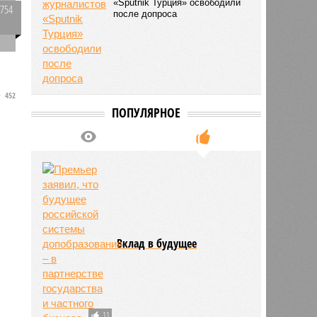
«Sputnik Турция» освободили
1754
после допроса
0
я
в
452
ПОПУЛЯРНОЕ
е
Вклад в будущее
11