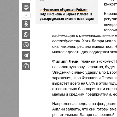
конкре
Флотилия «Рэдиссон Ройал»
Европе
Года Нисанова и Зараха Илиева: в
0
разгаре десятая зимняя навигация
регуля
вечер
говори
надлежащие и целенаправленные м
потребуется
». Хотя Лагард могла
она, наконец, решила вмешаться. Н
многое сделать для поддержки эко
Филипп Лейн
, главный экономист
на валютную зону, вероятно, будет
Эпидемия сильно ударила по Европ
заражения, и во Франции и Германи
вырастет всего на 0,8% в этом году,
относительно благоприятном сцена
малым и средним предприятиям, ес
Напряженная неделя на фондовом 
Англии заявить, что они готовы в
решительным. Лагард на прошлой не