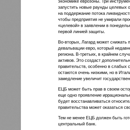
экономике еврозоны. Три инструме
запустить новые раунды целевых 
на поддержание потока ликвидност
чтобы предприятия не умирали про
«целевой» в заявлении в понедельн
первой линией защиты.
Во-вторых, Лагард может снижать 
девальвации евро, который недавно
региона. В-третьих, в крайнем слу
активов. Это создаст дополнитель
правительств, особенно в слабых 
остаются очень низкими, но в Итал
замедление увеличит государствен
ЕЦБ может быть прав в своем осто
еще одно проявление иррациональн
будет восстанавливаться относите
правительства может оказаться с
Тем не менее ЕЦБ должен быть гот
центральный банк.