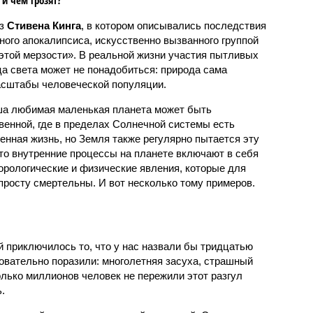
аз
Стивена Кинга
, в котором описывались последствия
ного апокалипсиса, искусственно вызванного группой
 этой мерзости». В реальной жизни участия пытливых
ца света может не понадобиться: природа сама
масштабы человеческой популяции.
ша любимая маленькая планета может быть
венной, где в пределах Солнечной системы есть
енная жизнь, но Земля также регулярно пытается эту
что внутренние процессы на планете включают в себя
орологические и физические явления, которые для
просту смертельны. И вот несколько тому примеров.
й приключилось то, что у нас назвали бы тридцатью
овательно поразили: многолетняя засуха, страшный
олько миллионов человек не пережили этот разгул
.