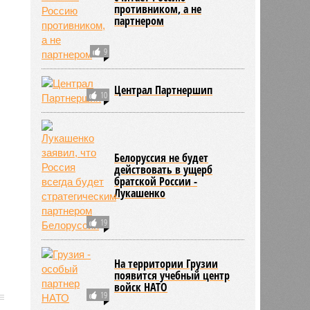
противником, а не
партнером
9
Централ Партнершип
10
Белоруссия не будет
действовать в ущерб
братской России -
Лукашенко
19
На территории Грузии
появится учебный центр
войск НАТО
19