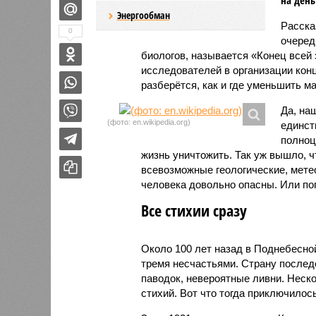
Энергообман
Расск
0
очеред
биологов, называется «Конец всей
исследователей в организации кон
разберётся, как и где уменьшить 
Да, на
(фото: en.wikipedia.org)
единст
полноц
жизнь уничтожить. Так уж вышло, 
всевозможные геологические, мете
человека довольно опасны. Или по
Все стихии сразу
Около 100 лет назад в Поднебесно
тремя несчастьями. Страну послед
паводок, невероятные ливни. Неск
стихий. Вот что тогда приключилось