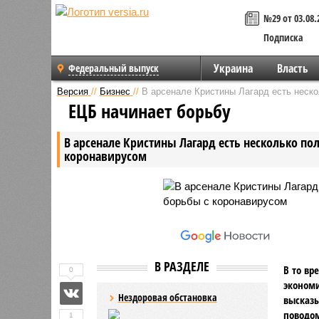
№29 от 03.08.
Подписка
Украина
Власть
Федеральный выпуск
Версия
//
Бизнес
//
В арсенале Кристины Лагард есть неск
ЕЦБ начинает борьбу
В арсенале Кристины Лагард есть несколько по
коронавирусом
В РАЗДЕЛЕ
В то вр
0
экономи
Нездоровая обстановка
высказы
поводом
1