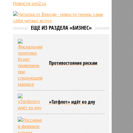
Новости smi2.ru
06/08
Euractiv: закрытие границы с
Россией спровоцировало спад
экономики Финляндии
06/08
Минобрнауки осенью примет
ЕЩЕ ИЗ РАЗДЕЛА «БИЗНЕС»
решение о правилах приёма на
платные места в вузах
Противостояние рискам
«Татфлот» идёт ко дну