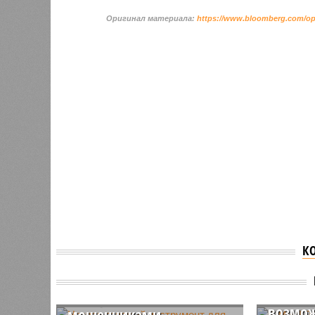
Оригинал материала:
https://www.bloomberg.com/opin
К
Назван главный
В МИД 
инструмент для борьбы с
«небол
телефонными
возмож
мошенниками