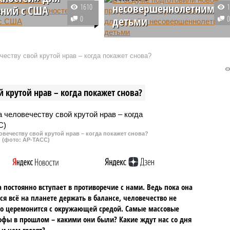
несовершеннолетними
1610
ний с США
0
детьми
ель министра
ных дел РФ Сергей
Депутат Государственной Думы
ал оценку
от партии «Справедливая Росси
еству свой крутой нрав – когда покажет снова?
стям развития
— За правду» Дмитрий Кузнецо
о-американских
выдвинул инициативу
й после прихода к
устанавливать порядок общения
 крутой нрав – когда покажет снова?
 США Трампа.
детей с родителями уже на этап
развода. Он направил
законопроект на рассмотрение в
правительство.
овечеству свой крутой нрав – когда покажет снова?
(фото: АР-ТАСС)
 постоянно вступает в противоречие с нами. Ведь пока она
ся всё на планете держать в балансе, человечество не
о церемонится с окружающей средой. Самые массовые
офы в прошлом – какими они были? Какие ждут нас со дня
 и чем грозят?