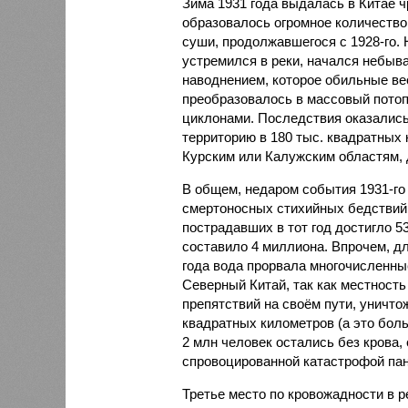
Зима 1931 года выдалась в Китае 
образовалось огромное количество
суши, продолжавшегося с 1928-го. 
устремился в реки, начался небы
наводнением, которое обильные вес
преобразовалось в массовый потоп
циклонами. Последствия оказались
территорию в 180 тыс. квадратных 
Курским или Калужским областям, 
В общем, недаром события 1931-го
смертоносных стихийных бедствий,
пострадавших в тот год достигло 5
составило 4 миллиона. Впрочем, для
года вода прорвала многочисленны
Северный Китай, так как местность
препятствий на своём пути, уничто
квадратных километров (а это бол
2 млн человек остались без крова,
спровоцированной катастрофой па
Третье место по кровожадности в р