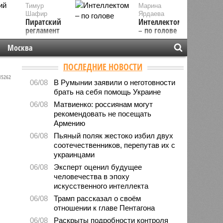
Тимур
Марина
Шафир
Ярдаева
Пиратский
Интеллектом
регламент
– по голове
Москва
ПОСЛЕДНИЕ НОВОСТИ
5262
06/08
В Румынии заявили о неготовности
брать на себя помощь Украине
06/08
Матвиенко: россиянам могут
рекомендовать не посещать
Армению
06/08
Пьяный поляк жестоко избил двух
соотечественников, перепутав их с
украинцами
06/08
Эксперт оценил будущее
человечества в эпоху
искусственного интеллекта
06/08
Трамп рассказал о своём
отношении к главе Пентагона
06/08
Раскрыты подробности контроля