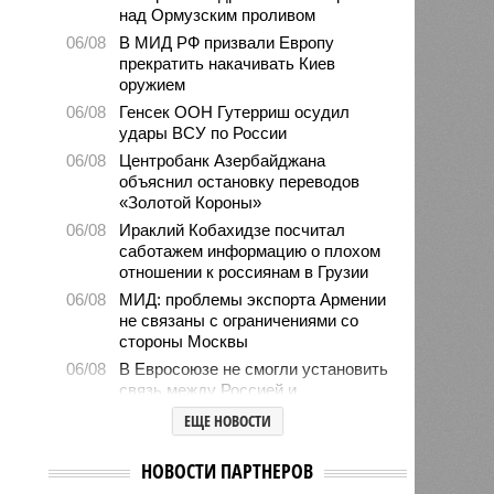
над Ормузским проливом
06/08
В МИД РФ призвали Европу
прекратить накачивать Киев
оружием
06/08
Генсек ООН Гутерриш осудил
удары ВСУ по России
06/08
Центробанк Азербайджана
объяснил остановку переводов
«Золотой Короны»
06/08
Ираклий Кобахидзе посчитал
саботажем информацию о плохом
отношении к россиянам в Грузии
06/08
МИД: проблемы экспорта Армении
не связаны с ограничениями со
стороны Москвы
06/08
В Евросоюзе не смогли установить
связь между Россией и
миграционным кризисом в Сеуте
ЕЩЕ НОВОСТИ
06/08
Ямпольская объяснила причины
проблем с поступлением в
НОВОСТИ ПАРТНЕРОВ
ведущие вузы страны