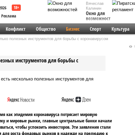
Вячеслав
2026
Калинин
Окно для
Реклама
возможностей
Конфликт
Общество
Бизнес
Спорт
Культура
олько полезных инструментов для борьбы с коронавирусом
1
лезных инструментов для борьбы с
емя как эпидемия коронавируса потрясает мировую
ку и мировые рынки, главные центральные банки начали
ваться, чтобы успокоить инвесторов. Эти заявления стали
 для роста фондовых рынков в надежде на прелюдию к