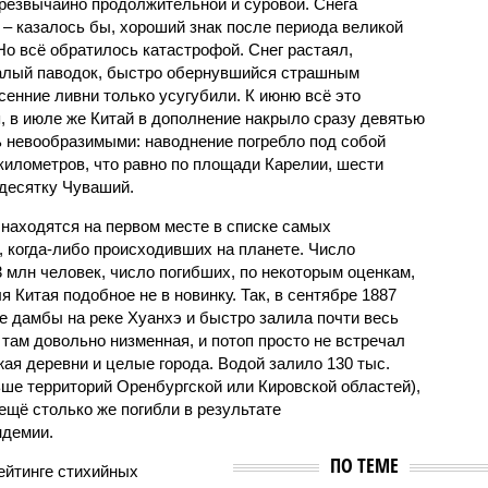
чрезвычайно продолжительной и суровой. Снега
 – казалось бы, хороший знак после периода великой
Но всё обратилось катастрофой. Снег растаял,
валый паводок, быстро обернувшийся страшным
енние ливни только усугубили. К июню всё это
, в июле же Китай в дополнение накрыло сразу девятью
 невообразимыми: наводнение погребло под собой
километров, что равно по площади Карелии, шести
десятку Чуваший.
 находятся на первом месте в списке самых
 когда-либо происходивших на планете. Число
3 млн человек, число погибших, по некоторым оценкам,
 Китая подобное не в новинку. Так, в сентябре 1887
е дамбы на реке Хуанхэ и быстро залила почти весь
 там довольно низменная, и потоп просто не встречал
жая деревни и целые города. Водой залило 130 тыс.
ьше территорий Оренбургской или Кировской областей),
 ещё столько же погибли в результате
ндемии.
ПО ТЕМЕ
ейтинге стихийных