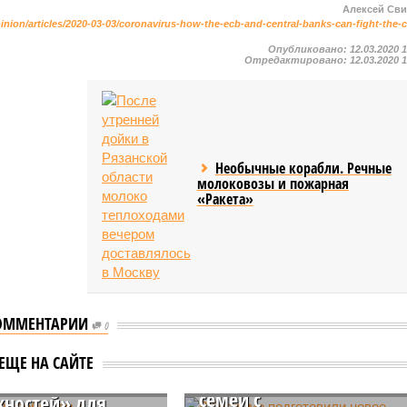
Алексей Св
ion/articles/2020-03-03/coronavirus-how-the-ecb-and-central-banks-can-fight-the-c
Опубликовано:
12.03.2020 
Отредактировано:
12.03.2020 
Необычные корабли. Речные
молоковозы и пожарная
«Ракета»
ОММЕНТАРИИ
В Госдуме подготовили
0
новое предложение по
РФ сообщили о
ЕЩЕ НА САЙТЕ
условиям развода для
ьшом окне
семей с
ностей» для