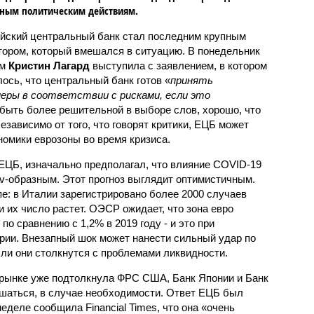
тным политическим действиям.
йский центральный банк стал последним крупным
тором, который вмешался в ситуацию. В понедельник
ом
Кристин Лагард
выступила с заявлением, в котором
лось, что центральный банк готов «
принять
еры в соответствии с рисками, если это
 быть более решительной в выборе слов, хорошо, что
езависимо от того, что говорят критики, ЕЦБ может
номики еврозоны во время кризиса.
 ЕЦБ, изначально предполагал, что влияние COVID-19
 v-образным. Этот прогноз выглядит оптимистичным.
е: в Италии зарегистрировано более 2000 случаев
и их число растет. ОЭСР ожидает, что зона евро
 по сравнению с 1,2% в 2019 году - и это при
рии. Внезапный шок может нанести сильный удар по
ли они столкнутся с проблемами ликвидности.
рынке уже подтолкнула ФРС США, Банк Японии и Банк
мешаться, в случае необходимости. Ответ ЕЦБ был
деле сообщила Financial Times, что она «очень