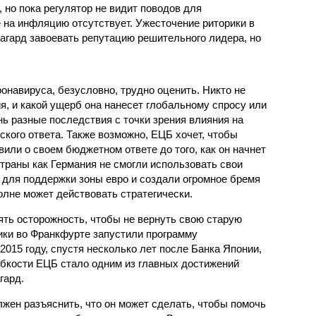
но пока регулятор не видит поводов для
 на инфляцию отсутствует. Ужесточение риторики в
агард завоевать репутацию решительного лидера, но
онавируса, безусловно, трудно оценить. Никто не
ия, и какой ущерб она нанесет глобальному спросу или
ь разные последствия с точки зрения влияния на
кого ответа. Также возможно, ЕЦБ хочет, чтобы
ли о своем бюджетном ответе до того, как он начнет
страны как Германия не смогли использовать свои
для поддержки зоны евро и создали огромное бремя
олне может действовать стратегически.
ять осторожность, чтобы не вернуть свою старую
ики во Франкфурте запустили программу
2015 году, спустя несколько лет после Банка Японии,
бкости ЕЦБ стало одним из главных достижений
гард.
жен разъяснить, что он может сделать, чтобы помочь