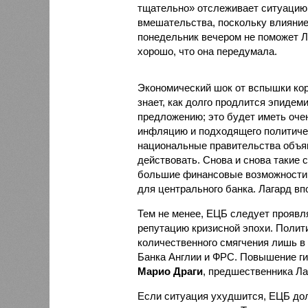
тщательно» отслеживает ситуацию, 
вмешательства, поскольку влияние
понедельник вечером не поможет Л
хорошо, что она передумала.
Экономический шок от вспышки кор
знает, как долго продлится эпидем
предложению; это будет иметь очен
инфляцию и подходящего политичес
национальные правительства объяви
действовать. Снова и снова такие 
большие финансовые возможности 
для центрального банка. Лагард вп
Тем не менее, ЕЦБ следует проявл
репутацию кризисной эпохи. Полит
количественного смягчения лишь в 
Банка Англии и ФРС. Повышение ги
Марио Драги
, предшественника Ла
Если ситуация ухудшится, ЕЦБ дол