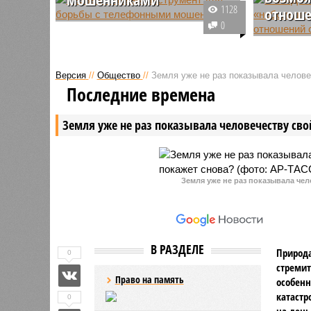
1128
отноше
В условиях роста телефонного
0
мошенничества и
Заместит
распространения дипфейков
иностран
рекомендуется проявлять
Рябков д
Версия
//
Общество
//
Земля уже не раз показывала человеч
крайнюю степень недоверия к
возможно
Последние времена
любым звонкам, связанным с
российск
деньгами.
отношени
Земля уже не раз показывала человечеству свой
власти в
Земля уже не раз показывала чел
В РАЗДЕЛЕ
Природа
0
стремит
Право на память
особенн
катастр
0
на день