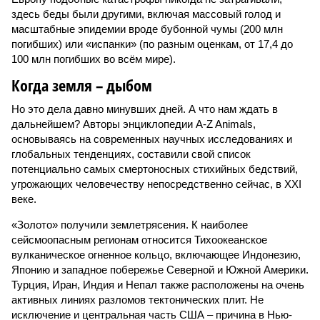
здесь беды были другими, включая массовый голод и
масштабные эпидемии вроде бубонной чумы (200 млн
погибших) или «испанки» (по разным оценкам, от 17,4 до
100 млн погибших во всём мире).
Когда земля – дыбом
Но это дела давно минувших дней. А что нам ждать в
дальнейшем? Авторы энциклопедии A-Z Animals,
основываясь на современных научных исследованиях и
глобальных тенденциях, составили свой список
потенциально самых смертоносных стихийных бедствий,
угрожающих человечеству непосредственно сейчас, в XXI
веке.
«Золото» получили землетрясения. К наиболее
сейсмоопасным регионам относится Тихоокеанское
вулканическое огненное кольцо, включающее Индонезию,
Японию и западное побережье Северной и Южной Америки.
Турция, Иран, Индия и Непал также расположены на очень
активных линиях разломов тектонических плит. Не
исключение и центральная часть США – причина в Нью-