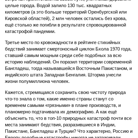
целые города. Водой залило 130 тыс. квадратных
километров (а это больше территорий Оренбургской или
Кировской областей), 2 млн человек остались без крова,
ещё столько же погибли в результате спровоцированной
катастрофой пандемии.
Третье место по кровожадности в рейтинге стихийных
бедствий занимает смертоносный циклон Бхола 1970 года,
ставший самым мощным среди себе подобных за всю
историю наблюдений. Он поразил территории современной
Бангладеш, тогда называвшейся Восточным Пакистаном, и
индийского штата Западная Бенгалия. Шторма унесли
жизни полумиллиона человек.
Кажется, стремящаяся сохранить свою чистоту природа
что-то знала о том, какие именно страны станут со
временем самыми «грязными» в плане производств, и
планомерно подтачивала их демографию. А как ещё
объяснить то, что в топ-10 природных катастроф почти все
места занимают бедствия, разразившиеся в Индии,
Пакистане, Бангладеш и Турции? Что характерно, Россию и
Европу подобные катастрофы никогда не затрагивали,