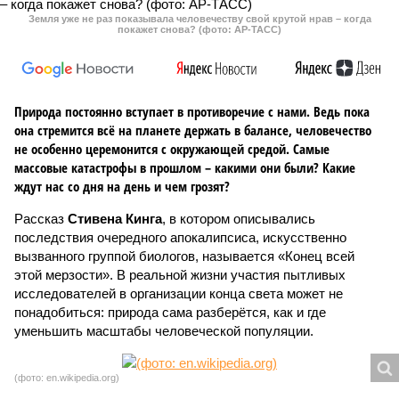
Земля уже не раз показывала человечеству свой крутой нрав – когда
покажет снова? (фото: АР-ТАСС)
Природа постоянно вступает в противоречие с нами. Ведь пока
она стремится всё на планете держать в балансе, человечество
не особенно церемонится с окружающей средой. Самые
массовые катастрофы в прошлом – какими они были? Какие
ждут нас со дня на день и чем грозят?
Рассказ
Стивена Кинга
, в котором описывались
последствия очередного апокалипсиса, искусственно
вызванного группой биологов, называется «Конец всей
этой мерзости». В реальной жизни участия пытливых
исследователей в организации конца света может не
понадобиться: природа сама разберётся, как и где
уменьшить масштабы человеческой популяции.
(фото: en.wikipedia.org)