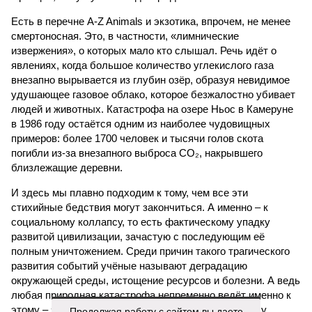
Есть в перечне A-Z Animals и экзотика, впрочем, не менее
смертоносная. Это, в частности, «лимнические
извержения», о которых мало кто слышал. Речь идёт о
явлениях, когда большое количество углекислого газа
внезапно вырывается из глубин озёр, образуя невидимое
удушающее газовое облако, которое безжалостно убивает
людей и животных. Катастрофа на озере Ньос в Камеруне
в 1986 году остаётся одним из наиболее чудовищных
примеров: более 1700 человек и тысячи голов скота
погибли из-за внезапного выброса CO₂, накрывшего
близлежащие деревни.
И здесь мы плавно подходим к тому, чем все эти
стихийные бедствия могут закончиться. А именно – к
социальному коллапсу, то есть фактическому упадку
развитой цивилизации, зачастую с последующим её
полным уничтожением. Среди причин такого трагического
развития событий учёные называют деградацию
окружающей среды, истощение ресурсов и болезни. А ведь
любая природная катастрофа непременно ведёт именно к
этому – экономическому кризису, эпидемиям, голоду,
Продолжая работу с сайтом вы даете