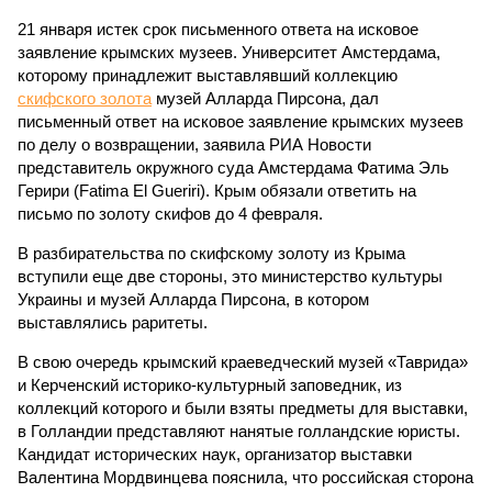
21 января истек срок письменного ответа на исковое
заявление крымских музеев. Университет Амстердама,
которому принадлежит выставлявший коллекцию
скифского золота
музей Алларда Пирсона, дал
письменный ответ на исковое заявление крымских музеев
по делу о возвращении, заявила РИА Новости
представитель окружного суда Амстердама Фатима Эль
Герири (Fatima El Gueriri). Крым обязали ответить на
письмо по золоту скифов до 4 февраля.
В разбирательства по скифскому золоту из Крыма
вступили еще две стороны, это министерство культуры
Украины и музей Алларда Пирсона, в котором
выставлялись раритеты.
В свою очередь крымский краеведческий музей «Таврида»
и Керченский историко-культурный заповедник, из
коллекций которого и были взяты предметы для выставки,
в Голландии представляют нанятые голландские юристы.
Кандидат исторических наук, организатор выставки
Валентина Мордвинцева пояснила, что российская сторона