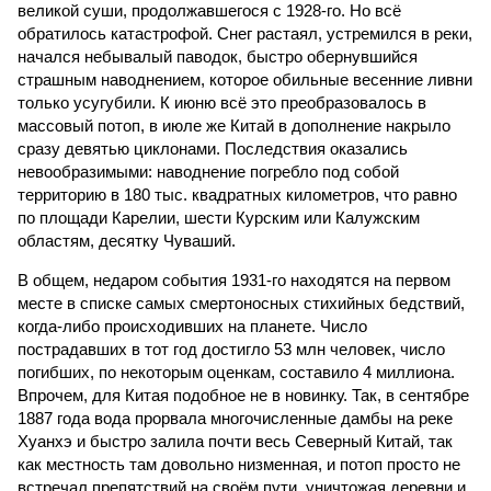
великой суши, продолжавшегося с 1928-го. Но всё
обратилось катастрофой. Снег растаял, устремился в реки,
начался небывалый паводок, быстро обернувшийся
страшным наводнением, которое обильные весенние ливни
только усугубили. К июню всё это преобразовалось в
массовый потоп, в июле же Китай в дополнение накрыло
сразу девятью циклонами. Последствия оказались
невообразимыми: наводнение погребло под собой
территорию в 180 тыс. квадратных километров, что равно
по площади Карелии, шести Курским или Калужским
областям, десятку Чуваший.
В общем, недаром события 1931-го находятся на первом
месте в списке самых смертоносных стихийных бедствий,
когда-либо происходивших на планете. Число
пострадавших в тот год достигло 53 млн человек, число
погибших, по некоторым оценкам, составило 4 миллиона.
Впрочем, для Китая подобное не в новинку. Так, в сентябре
1887 года вода прорвала многочисленные дамбы на реке
Хуанхэ и быстро залила почти весь Северный Китай, так
как местность там довольно низменная, и потоп просто не
встречал препятствий на своём пути, уничтожая деревни и