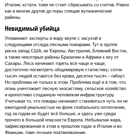
Италии, кстати, тоже не стоит сбрасывать со счетов. Равно
как и многие другие до поры спящие вулканические
районы.
Невидимый убийца
Упоминают эксперты и жару вкупе с засухой и
следующими отсюда лесными пожарами. Тут в группе
риска запад США, юг Европы, Австралия, Ближний Восток,
а также некоторые районы Бразилии и Африки к югу от
Сахары. Леса начинают гореть всё чаще и чаще,
достаточно посмотреть общемировую статистику; сотни
тысяч людей остаются без крова, десятки тысяч – гибнут.
Но проблема не только в этом. Проблема ещё и в том, что
огонь уничтожает лесную экосистему, сельское хозяйство
и кропотливо созданную человеком инфраструктуру.
Учитывая то, что пожары начинают становиться чуть ли не
ежегодной реальностью на фоне глобального потепления,
год за годом их будет всё больше, и здесь уже среди
прочего в большой опасности Европа. Небывалая жара,
зафиксированная в этом и прошлом годах в Италии и во
Франции, тому лучшее подтверждение.