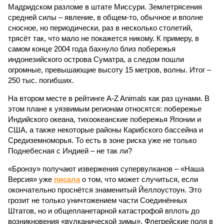
Мадридском разломе в штате Миссури. Землетрясения
средней силы – явление, в общем-то, обычное и вполне
сносное, но периодически, раз в несколько столетий,
трясёт так, что мало не покажется никому. К примеру, в
самом конце 2004 года бахнуло близ побережья
индонезийского острова Суматра, а следом пошли
огромные, превышающие высоту 15 метров, волны. Итог –
250 тыс. погибших.
На втором месте в рейтинге A-Z Animals как раз цунами. В
этом плане к уязвимым регионам относятся: побережье
Индийского океана, тихо­океанские побережья Японии и
США, а также некоторые районы Карибского бассейна и
Средиземноморья. То есть в зоне риска уже не только
Поднебесная с Индией – не так ли?
«Бронзу» получают извержения супервулканов – «Наша
Версия» уже
писала
о том, что может случиться, если
окончательно проснётся знаменитый Йеллоустоун. Это
грозит не только уничтожением части Соединённых
Штатов, но и общепланетарной катастрофой вплоть до
возникновения «вулканической зимы». Флегрейские поля в