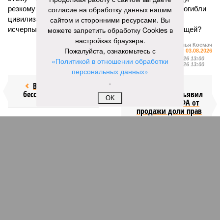
резкому сокращению численности населения. Так погибли
согласие на обработку данных нашим
цивилизации шумеров, майя, кхмеров – список не
сайтом и сторонними ресурсами. Вы
исчерпывающий. Какая цивилизация будет следующей?
можете запретить обработку Cookies в
настройках браузера.
Илья Космач
Пожалуйста, ознакомьтесь с
Газета
«Наша версия» №29 от 03.08.2026
Опубликовано:
05.08.2026 13:00
«Политикой в отношении обработки
Отредактировано:
05.08.2026 13:00
персональных данных»
.
Возраст
Инфантино
бессмертия
отступил и объявил
OK
об отказе ФИФА от
продажи доли прав
на чемпионат мира
КОММЕНТАРИИ
1
Новости smi2.ru
Версия
//
Общество
//
Мы могли бы жить сотни лет, но этого никогда не
будет
545
Возраст бессмертия