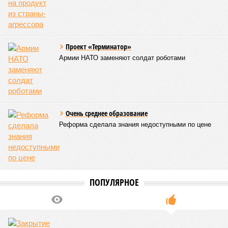
подобно трамповскому TRIPP, где будет создана
европейская концессия для управления путями, а
доходы от эксплуатации путей будут делиться плюс-
минус в таком же соотношении, как с американцами
(74% – Вашингтону, 26% – Еревану).
Мирослава Регинская, публицист
– Довольно вероятным представляется вариант
развития событий, при котором после ухода РЖД
железные дороги Армении быстро обретут другого
спонсора. Вряд ли Пашинян стал бы провоцировать
РЖД совсем без гарантий. В сущности, это очередной
и привычный уже «слив» России бывшими союзниками.
Потерянные нами сателлиты ищут и обретают
новых хозяев, и никакая благодарность или даже
подаренная от щедрот Российского государства
значительная выгода их в этом не могут остановить.
Юрий Баранчик, политолог
– Понятно, почему Пашинян хочет отжать актив
РЖД – в отместку за закрытие российских рынков. Ну