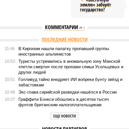
землю» заберёт
государство?
КОММЕНТАРИИ
0
Версия
//
Конфликт
//
Монополия вкладывалась-вкладывалась в
Армению и довкладывалась
1606
РЖД против своей страны
Монополия вкладывалась-вкладывалась в Армению и
довкладывалась
Монополия вкладывалась-вкладывалась в Армению и довкладывалась
(фото: Deep Vision)
Премьер закавказской республики Никол Пашинян заявил, что