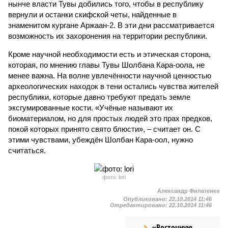
нынче власти Тувы добились того, чтобы в республику
вернули и останки скифской четы, найденные в
знаменитом кургане Аржаан-2. В эти дни рассматривается
возможность их захоронения на территории республики.
Кроме научной необходимости есть и этическая сторона,
которая, по мнению главы Тувы Шолбана Кара-оола, не
менее важна. На волне увлечённости научной ценностью
археологических находок в тени остались чувства жителей
республики, которые давно требуют предать земле
эксгумированные кости. «Учёные называют их
биоматериалом, но для простых людей это прах предков,
покой которых принято свято блюсти», – считает он. С
этими чувствами, убеждён Шолбан Кара-оол, нужно
считаться.
фото: lori
Александр Филатенко
Опубликовано:
22.10.2014 11:46
Отредактировано:
22.10.2014 11:46
«Восточную