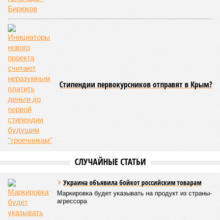
зарабатывало само, а давало зарабатывать другим и,
выходит, никак не гарантировало собственные интересы.
«Пока самая популярная в Армении точка зрения по
поводу будущего железных дорог рес­публики –
национализировать пути сообщения и, естественно,
ничего РЖД не компенсировать. Модернизация железных
дорог Армении за счёт России в Ереване считается
совершенно естественной»
, – указывает политолог
Андрей Суздальцев.
Вот только почему для менеджмента РЖД столь же
естественным считается вкладываться в закавказскую
«железку» тогда, когда на российских железных дорогах не
только
не решены
нынешние проблемы, но и постоянно
возникают
новые? Даст ли здесь свой комментарий
Белозёров?
Гарник Туманян, политолог
– Вероятно, в случае разрыва концессии Пашинян со
своими европейскими партнёрами могут
инициировать новый проект на территории Армении