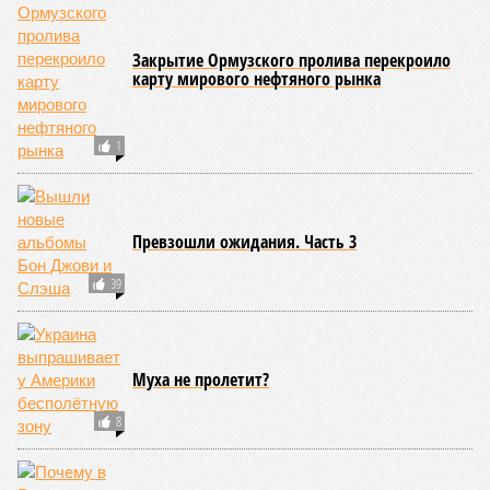
и вообще, чтобы ничего российского в стране не
осталось. Вместе с тем, если маленький Пашинян
отожмёт актив большой РЖД в маленькой Армении,
то о какой результативной внешней политике России
можно будет говорить в принципе?
Иван Дмитриев
Опубликовано:
08.08.2026 17:00
Отредактировано:
08.08.2026 17:00
Экс-президент
Посол ты на!
Финляндии
отказался признать
Россию угрозой для
Европы
КОММЕНТАРИИ
0
Новости smi2.ru
Версия
//
Конфликт
//
В нескольких станциях от уже сданного
«Сказочного леса» пайщики ЖК «Станция Л» продолжают ждать от
компании Capital Group начала реальной достройки