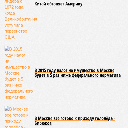
со словно растерянно-обиженным комментарием. И,
кажется, стало только хуже. Как отметил менеджер, ЮКЖД
и РЖД
«последовательно и в полном объёме исполняют
взятые на себя обязательства в рамках концессионного
договора от 2008 года». «Концессия дала Армении
современную железную дорогу, при этом освободив
бюджет республики от затрат на её восстановление и
содержание. Дивиденды акционеру никогда не
выплачивались, вся прибыль шла на развитие железной
дороги»
, – добавил Белозёров.
И в самом деле. Российская сторона поставляла Армении
вагоны, по первому чиху ремонтировала пути, в том числе
повреждённые стихией, выплатила в казну закавказской
республики 15 млрд рублей налогов, пускала прибыль на
развитие местной железнодорожной инфраструктуры.
Из слов Белозёрова и приведённых фактов легко сделать
вывод о том, что ОАО «РЖД» занималось в Армении не
деловой активностью, а сугубой благотворительностью, не
инвестировало, а раздавало пожертвования, не