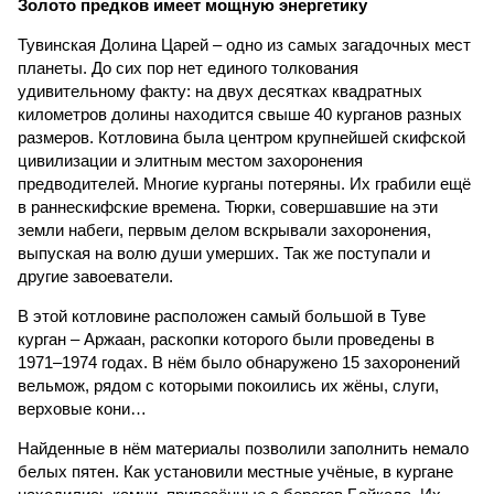
Золото предков имеет
мощную энергетику
Тувинская Долина Царей – одно из самых загадочных мест
планеты. До сих пор нет единого толкования
удивительному факту: на двух десятках квадратных
километров долины находится свыше 40 курганов разных
размеров. Котловина была центром крупнейшей скифской
цивилизации и элитным местом захоронения
предводителей. Многие курганы потеряны. Их грабили ещё
в раннескифские времена. Тюрки, совершавшие на эти
земли набеги, первым делом вскрывали захоронения,
выпуская на волю души умерших. Так же поступали и
другие завоеватели.
В этой котловине расположен самый большой в Туве
курган – Аржаан, раскопки которого были проведены в
1971–1974 годах. В нём было обнаружено 15 захоронений
вельмож, рядом с которыми покоились их жёны, слуги,
верховые кони…
Найденные в нём материалы позволили заполнить немало
белых пятен. Как установили местные учёные, в кургане