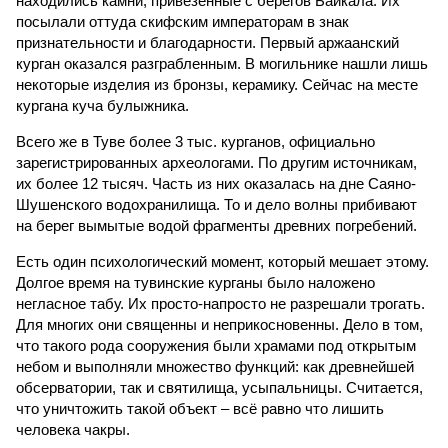
находились камни, привезённые с берегов Байкала. Их
посылали оттуда скифским императорам в знак
признательности и благодарности. Первый аржаанский
курган оказался разграбленным. В могильнике нашли лишь
некоторые изделия из бронзы, керамику. Сейчас на месте
кургана куча булыжника.
Всего же в Туве более 3 тыс. курганов, официально
зарегистрированных археологами. По другим источникам,
их более 12 тысяч. Часть из них оказалась на дне Саяно-
Шушенского водохранилища. То и дело волны прибивают
на берег вымытые водой фрагменты древних погребений.
Есть один психологический момент, который мешает этому.
Долгое время на тувинские курганы было наложено
негласное табу. Их просто-напросто не разрешали трогать.
Для многих они священны и неприкосновенны. Дело в том,
что такого рода сооружения были храмами под открытым
небом и выполняли множество функций: как древнейшей
обсерватории, так и святилища, усыпальницы. Считается,
что уничтожить такой объект – всё равно что лишить
человека чакры.