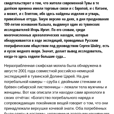
свидетельствуют о том, что жители современной Тувы в те
далёкие времена имели торговые связи и с Европой, и с Китаем,
а может, и с Египтом, ибо здесь найдены изделия и утварь,
привезённые оттуда. Такую версию на днях, в дни празднования
100-летия основания Кызыла, выдвинул один из тувинских
исследователей Игорь Иргит. По его словам, среди
многочисленных археологических находок, которые
обнаруживаются в ходе экспедиций, проводимых Русским
географическим обществом под руководством Сергея Шойгу, есть
и кусок медного якоря. Значит, делает вывод исследователь,
когда-то здесь ходили большие суда...
Неразграбленная скифская могила была обнаружена в
августе 2001 года совместной российско-немецкой
экспедицией в тувинской Долине Царей. На дне
погребальной камеры – сруба с двойными стенками из
брёвен сибирской лиственницы – лежали тела мужчины и
женщины. Вот как описали эти находки сами археологи в
своих отчётах: «Богатство погребального наряда и
сопровождающих покойников вещей говорит о том, что они
принадлежали верхушке кочевой знати. Оба погребённых
были одеты в костюмы, украшенные золотыми нашивными