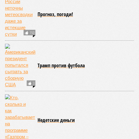
565
«Станция ожидания» для дольщиков
В нескольких станциях от уже сданного «Сказочного
леса» пайщики ЖК «Станция Л» продолжают ждать от
компании Capital Group начала реальной достройки
В нескольких станциях от уже сданного «Сказочного леса» пайщики ЖК
«Станция Л» продолжают ждать от компании Capital Group начала
реальной достройки (изображение сгенерировано ИИ)
Пока в Ярославском районе СВАО дольщики «Сказочного леса»
уже получают ключи – в мае 2026 года были получены
заключение о соответствии проектной документации и
разрешение на ввод жилищного комплекса в эксплуатацию –
совсем недалеко, в паре станций метро южнее, на Люблинской
улице, картина, можно сказать, прямо противоположная.