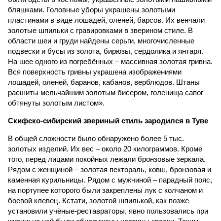
бляшками. Головные уборы украшены золотыми
пластинами в виде лошадей, оленей, барсов. Их венчали
золотые шпильки с гравировками в зверином стиле. В
области шеи и груди найдены серьги, многочисленные
подвески и бусы из золота, бирюзы, сердолика и янтаря.
На шее одного из погребённых – массивная золотая гривна.
Вся поверхность гривны украшена изображениями
лошадей, оленей, баранов, кабанов, верблюдов. Штаны
расшиты мельчайшим золотым бисером, голенища сапог
обтянуты золотым листом».
Скифско-сибирский
звериный стиль зародился в Туве
В общей сложности было обнаружено более 5 тыс.
золотых изделий. Их вес – около 20 килограммов. Кроме
того, перед лицами покойных лежали бронзовые зеркала.
Рядом с женщиной – золотая пектораль, ковш, бронзовая и
каменная курильницы. Рядом с мужчиной – парадный пояс,
на портупее которого были закреплены лук с колчаном и
боевой клевец. Кстати, золотой шпилькой, как позже
установили учёные-реставраторы, явно пользовались при