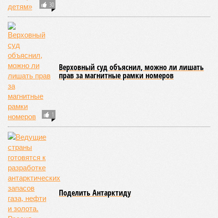
Сюжет:
Недвижимость
ЖК «Светлый мир «Станция Л»: та же группа компаний-
банкрот Seven Suns Development, та же
анонсированная
схема достройки через Capital Group осенью 2024 года, но
за прошедшие два года результатов, по словам дольщиков,
практически не видно. По
информации
из профильных
порталов, первую очередь ЖК строители обещают сдать к
декабрю 2026 г., вторую – к марту 2028-го. Но никто при
этом из кураторов стройки не задается вопросом: как эти
сроки должны материализоваться? На строительной
площадке, по свидетельствам дольщиков, регулярно
бывающих у забора, какая-либо техника отсутствует. Ни
бетононасосов, ни работающих кранов, ни признаков
мобилизации подрядчиков. При том, что до «декабря 2026»
осталось менее полугода.
Если в «Сказочном лесу» техзаказчик публично
отчитывался о поэтапной готовности – 90%, затем 97%, с
конкретными инженерными работами (усиление
монолитных конструкций, устранение проектных ошибок) –