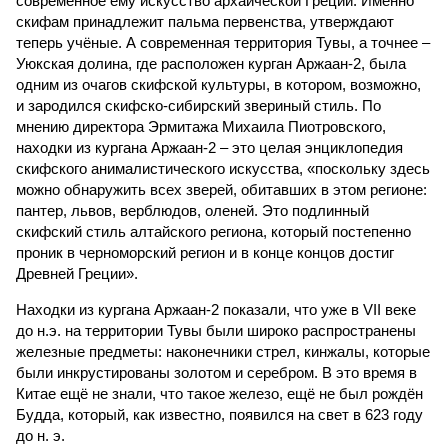
современное ему искусство архаической Греции. Именно
скифам принадлежит пальма первенства, утверждают
теперь учёные. А современная территория Тувы, а точнее –
Уюкская долина, где расположен курган Аржаан-2, была
одним из очагов скифской культуры, в котором, возможно,
и зародился скифско-сибирский звериный стиль. По
мнению директора Эрмитажа Михаила Пиотровского,
находки из кургана Аржаан-2 – это целая энциклопедия
скифского анималистического искусства, «поскольку здесь
можно обнаружить всех зверей, обитавших в этом регионе:
пантер, львов, верблюдов, оленей. Это подлинный
скифский стиль алтайского региона, который постепенно
проник в черноморский регион и в конце концов достиг
Древней Греции».
Находки из кургана Аржаан-2 показали, что уже в VII веке
до н.э. на территории Тувы были широко распространены
железные предметы: наконечники стрел, кинжалы, которые
были инкрустированы золотом и серебром. В это время в
Китае ещё не знали, что такое железо, ещё не был рождён
Будда, который, как известно, появился на свет в 623 году
до н. э.