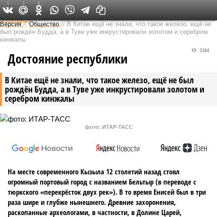
1
3
0
Федеральный выпуск
Версия
//
Общество
//
В Китае ещё не знали, что такое железо, ещё не
был рождён Будда, а в Туве уже инкрустировали золотом и серебром
кинжалы
3384
Достояние республики
В Китае ещё не знали, что такое железо, ещё не был
рождён Будда, а в Туве уже инкрустировали золотом и
серебром кинжалы
фото: ИТАР-ТАСС
На месте современного Кызыла 12 столетий назад стоял
огромный портовый город с названием Бельтыр (в переводе с
тюркского «перекрёсток двух рек»). В то время Енисей был в три
раза шире и глубже нынешнего. Древние захоронения,
раскопанные археологами, в частности, в Долине Царей,