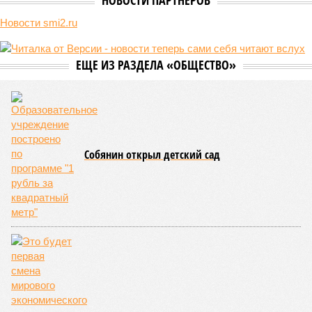
его страна может потребовать у Москвы до 2 млрд долларов
ежегодно за аренду Южно-Кавказской железной дороги (ЮКЖД).
В настоящий момент та эксплуатируется «дочкой» ОАО «РЖД»,
причём исключительно за российский счёт. И в
складывающейся ситуации, кажется, больше вопросов не к
Еревану, а к гендиректору монополии Олегу Белозёрову.
По мнению
Пашиняна
, он не высказал ничего из ряда вон
выходящего. Дескать, Ереван считает транспортную сеть
своей собственностью и теперь намерен просить за аренду
«железки» означенную сумму. При этом, как отмечают
эксперты, армянская сторона, выставляя этот счёт, не
раскрыла методику его калькуляции, то есть, получается,
взяла цифры с потолка. Отдельно стоит отметить, что
заключённый в 2008 году между Арменией и ОАО «РЖД»
концессионный договор, согласно которому российская
компания получила в управление «железку» республики до
2038-го, вероятно, вовсе не предусматривает такой
постановки вопроса.
Неудивительно, что гендиректор РЖД
Белозёров
,
реагируя на словесные интервенции Пашиняна, выступил