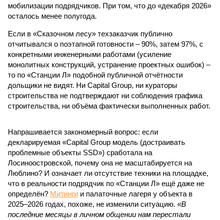
мобилизации подрядчиков. При том, что до «декабря 2026»
осталось менее полугода.
Если в «Сказочном лесу» техзаказчик публично
отчитывался о поэтапной готовности – 90%, затем 97%, с
конкретными инженерными работами (усиление
монолитных конструкций, устранение проектных ошибок) –
то по «Станции Л» подобной публичной отчётности
дольщики не видят. Ни Capital Group, ни кураторы
строительства не подтверждают ни соблюдения графика
строительства, ни объёма фактически выполненных работ.
Напрашивается закономерный вопрос: если
декларируемая «Capital Group модель (достраивать
проблемные объекты SSD») сработала на
Лосиноостровской, почему она не масштабируется на
Люблино? И означает ли отсутствие техники на площадке,
что в реальности подрядчик по «Станции Л» ещё даже не
определён?
Митинги
и палаточные лагеря у объекта в
2025–2026 годах, похоже, не изменили ситуацию.
«В
последние месяцы в личном общении нам перестали