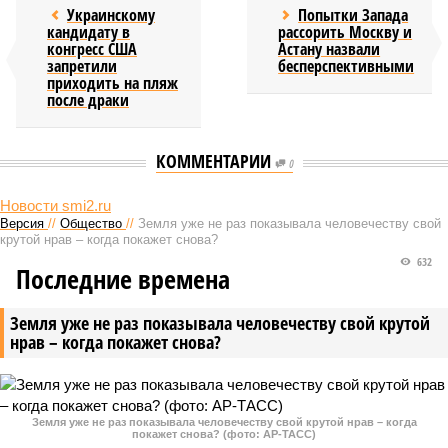
Украинскому
Попытки Запада
кандидату в
рассорить Москву и
конгресс США
Астану назвали
запретили
бесперспективными
приходить на пляж
после драки
КОММЕНТАРИИ
0
Новости smi2.ru
Версия
//
Общество
//
Земля уже не раз показывала человечеству свой
крутой нрав – когда покажет снова?
632
Последние времена
Земля уже не раз показывала человечеству свой крутой
нрав – когда покажет снова?
Земля уже не раз показывала человечеству свой крутой нрав – когда
покажет снова? (фото: АР-ТАСС)