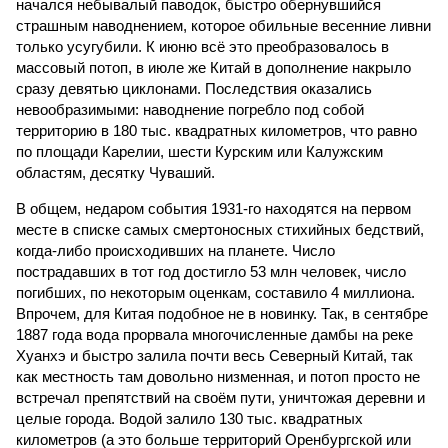
начался небывалый паводок, быстро обернувшийся
страшным наводнением, которое обильные весенние ливни
только усугубили. К июню всё это преобразовалось в
массовый потоп, в июле же Китай в дополнение накрыло
сразу девятью циклонами. Последствия оказались
невообразимыми: наводнение погребло под собой
территорию в 180 тыс. квадратных километров, что равно
по площади Карелии, шести Курским или Калужским
областям, десятку Чуваший.
В общем, недаром события 1931-го находятся на первом
месте в списке самых смертоносных стихийных бедствий,
когда-либо происходивших на планете. Число
пострадавших в тот год достигло 53 млн человек, число
погибших, по некоторым оценкам, составило 4 миллиона.
Впрочем, для Китая подобное не в новинку. Так, в сентябре
1887 года вода прорвала многочисленные дамбы на реке
Хуанхэ и быстро залила почти весь Северный Китай, так
как местность там довольно низменная, и потоп просто не
встречал препятствий на своём пути, уничтожая деревни и
целые города. Водой залило 130 тыс. квадратных
километров (а это больше территорий Оренбургской или