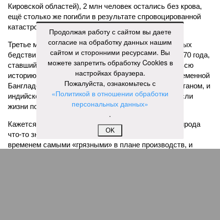
Кировской областей), 2 млн человек остались без крова,
ещё столько же погибли в результате спровоцированной
катастрофой пандемии.
Продолжая работу с сайтом вы даете
согласие на обработку данных нашим
Третье место по кровожадности в рейтинге стихийных
сайтом и сторонними ресурсами. Вы
бедствий занимает смертоносный циклон Бхола 1970 года,
можете запретить обработку Cookies в
ставший самым мощным среди себе подобных за всю
настройках браузера.
историю наблюдений. Он поразил территории современной
Пожалуйста, ознакомьтесь с
Бангладеш, тогда называвшейся Восточным Пакистаном, и
«Политикой в отношении обработки
индийского штата Западная Бенгалия. Шторма унесли
персональных данных»
жизни полумиллиона человек.
.
Кажется, стремящаяся сохранить свою чистоту природа
OK
что-то знала о том, какие именно страны станут со
временем самыми «грязными» в плане производств, и
планомерно подтачивала их демографию. А как ещё
объяснить то, что в топ-10 природных катастроф почти все
места занимают бедствия, разразившиеся в Индии,
Пакистане, Бангладеш и Турции? Что характерно, Россию и
Европу подобные катастрофы никогда не затрагивали,
здесь беды были другими, включая массовый голод и
масштабные эпидемии вроде бубонной чумы (200 млн