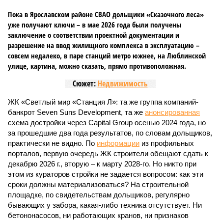
Пока в Ярославском районе СВАО дольщики «Сказочного леса»
уже получают ключи – в мае 2026 года были получены
заключение о соответствии проектной документации и
разрешение на ввод жилищного комплекса в эксплуатацию –
совсем недалеко, в паре станций метро южнее, на Люблинской
улице, картина, можно сказать, прямо противоположная.
Сюжет:
Недвижимость
ЖК «Светлый мир «Станция Л»: та же группа компаний-
банкрот Seven Suns Development, та же
анонсированная
схема достройки через Capital Group осенью 2024 года, но
за прошедшие два года результатов, по словам дольщиков,
практически не видно. По
информации
из профильных
порталов, первую очередь ЖК строители обещают сдать к
декабрю 2026 г., вторую – к марту 2028-го. Но никто при
этом из кураторов стройки не задается вопросом: как эти
сроки должны материализоваться? На строительной
площадке, по свидетельствам дольщиков, регулярно
бывающих у забора, какая-либо техника отсутствует. Ни
бетононасосов, ни работающих кранов, ни признаков