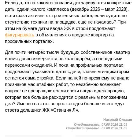
Если да, то на каком основании декларируются конкретные
даты сдачи жилого комплекса (декабрь 2026 – март 2028),
если фаза активных строительных работ, если судить по
отсутствию техники на площадке, ещё не началась? При
этом на бумаге даты ввода ЖК в строй продолжают
фигурировать
в объявлениях о продаже квартир на
профильных порталах.
Для почти четырёх тысяч будущих собственников квартир
время давно измеряется не календарём, а очередными
переносами ожиданий. И пока на профильных порталах
продолжают указывать даты сдачи, главным индикатором
остается сама стройка. Если на ней по-прежнему не видно
признаков масштабных работ, то неизбежно возникает
вопрос: не превращаются ли сроки ввода в декларацию,
которая все больше расходится с реальным положением
дел? Именно на этот вопрос сегодня больше всего ждут
ответа дольщики ЖК «Станция Л».
Николай Ольхин
Опубликовано:
07.08.2026 11:09
Отредактировано:
07.08.2026 11:09