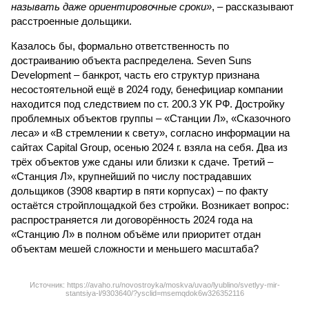
называть даже ориентировочные сроки»
, – рассказывают
расстроенные дольщики.
Казалось бы, формально ответственность по
достраиванию объекта распределена. Seven Suns
Development – банкрот, часть его структур признана
несостоятельной ещё в 2024 году, бенефициар компании
находится под следствием по ст. 200.3 УК РФ. Достройку
проблемных объектов группы – «Станции Л», «Сказочного
леса» и «В стремлении к свету», согласно информации на
сайтах Capital Group, осенью 2024 г. взяла на себя. Два из
трёх объектов уже сданы или близки к сдаче. Третий –
«Станция Л», крупнейший по числу пострадавших
дольщиков (3908 квартир в пяти корпусах) – по факту
остаётся стройплощадкой без стройки. Возникает вопрос:
распространяется ли договорённость 2024 года на
«Станцию Л» в полном объёме или приоритет отдан
объектам мешей сложности и меньшего масштаба?
Источник: https://avaho.ru/novostroyka/moskva/uvao/lyublino/svetlyy-mir-
stantsiya-l/9303640/?ysclid=msemqdok6w326352116