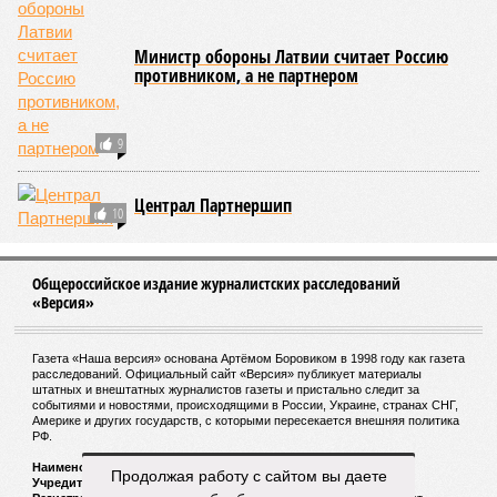
Министр обороны Латвии считает Россию
противником, а не партнером
9
Централ Партнершип
10
Общероссийское издание журналистских расследований
«Версия»
Газета «Наша версия» основана Артёмом Боровиком в 1998 году как газета
расследований. Официальный сайт «Версия» публикует материалы
штатных и внештатных журналистов газеты и пристально следит за
событиями и новостями, происходящими в России, Украине, странах СНГ,
Америке и других государств, с которыми пересекается внешняя политика
РФ.
Наименование:
Cетевое издание «Версия»
Продолжая работу с сайтом вы даете
Учредитель:
ООО «Версия»,
Главный редактор:
Горевой Р. Г.