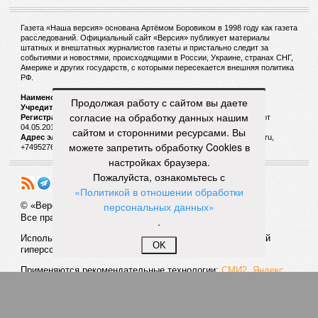
Газета «Наша версия» основана Артёмом Боровиком в 1998 году как газета
расследований. Официальный сайт «Версия» публикует материалы
штатных и внештатных журналистов газеты и пристально следит за
событиями и новостями, происходящими в России, Украине, странах СНГ,
Америке и других государств, с которыми пересекается внешняя политика
РФ.
Наименование:
Cетевое издание «Версия»
Продолжая работу с сайтом вы даете
Учредитель:
ООО «Версия»,
Главный редактор:
Горевой Р. Г.
согласие на обработку данных нашим
Регистрационный номер Роскомнадзора:
ЭЛ № ФС 77 - 72681 от
04.05.2018 г.
сайтом и сторонними ресурсами. Вы
Адрес электронной почты и телефон редакции:
versia@versia.ru,
можете запретить обработку Cookies в
+74952760348
настройках браузера.
Пожалуйста, ознакомьтесь с
«Политикой в отношении обработки
персональных данных»
© «Версия»
18+
Все права защищены
.
Использование материалов «Версии» без индексируемой
OK
гиперссылки запрещено
Применяются рекомендательные технологии:
СМИ2, Яндекс,
Инфокс
Политика конфиденциальности