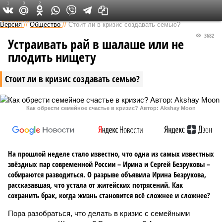
1
0
2
Федеральный выпуск
Версия
//
Общество
//
Стоит ли в кризис создавать семью?
3682
Устраивать рай в шалаше или не
плодить нищету
Стоит ли в кризис создавать семью?
Как обрести семейное счастье в кризис? Автор: Akshay Moon
На прошлой неделе стало известно, что одна из самых известных
звёздных пар современной России – Ирина и Сергей Безруковы –
собираются разводиться. О разрыве объявила Ирина Безрукова,
рассказавшая, что устала от житейских потрясений. Как
сохранить брак, когда жизнь становится всё сложнее и сложнее?
Пора разобраться, что делать в кризис с семейными