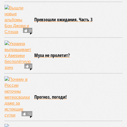
Превзошли ожидания. Часть 3
39
Муха не пролетит?
8
Прогноз, погоди!
150