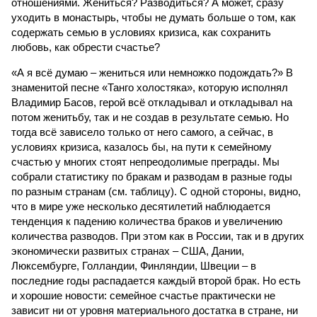
отношениями. Жениться? Разводиться? А может, сразу
уходить в монастырь, чтобы не думать больше о том, как
содержать семью в условиях кризиса, как сохранить
любовь, как обрести счастье?
«А я всё думаю – жениться или немножко подождать?» В
знаменитой песне «Танго холостяка», которую исполнял
Владимир Басов, герой всё откладывал и откладывал на
потом женитьбу, так и не создав в результате семью. Но
тогда всё зависело только от него самого, а сейчас, в
условиях кризиса, казалось бы, на пути к семейному
счастью у многих стоят непреодолимые преграды. Мы
собрали статистику по бракам и разводам в разные годы
по разным странам (см. таблицу). С одной стороны, видно,
что в мире уже несколько десятилетий наблюдается
тенденция к падению количества браков и увеличению
количества разводов. При этом как в России, так и в других
экономически развитых странах – США, Дании,
Люксембурге, Голландии, Финляндии, Швеции – в
последние годы распадается каждый второй брак. Но есть
и хорошие новости: семейное счастье практически не
зависит ни от уровня материального достатка в стране, ни