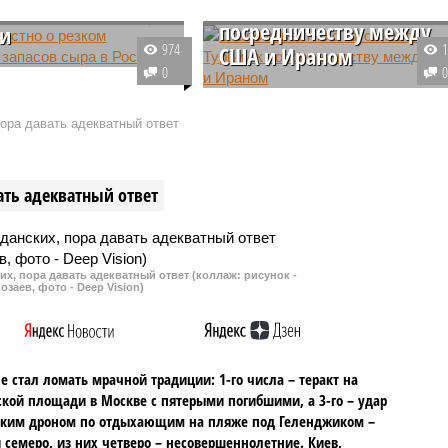
готовности Турции к
ении запасов сыра
посредничеству между
ии
974
США и Ираном
 складские запасы сыра
0
ли вверх и к началу
Анкара сигнализирует о своей
остигли внушительной
готовности к потенциальной рол
пора давать адекватный ответ
 77,1 тысячи тонн.
посредника в урегулировании
 драйверами
кризиса между Тегераном и
вания стали
Вашингтоном, однако на данный
ать адекватный ответ
нный рост собственной
момент никаких официальных
и и поставки из
переговорных механизмов не
ии.
запущено.
их, пора давать адекватный ответ (коллаж: рисунок -
озаев, фото - Deep Vision)
не стал ломать мрачной традиции: 1-го числа – теракт на
кой площади в Москве с пятерыми погибшими, а 3-го – удар
ским дроном по отдыхающим на пляже под Геленджиком –
 семеро, из них четверо – несовершеннолетние. Киев,