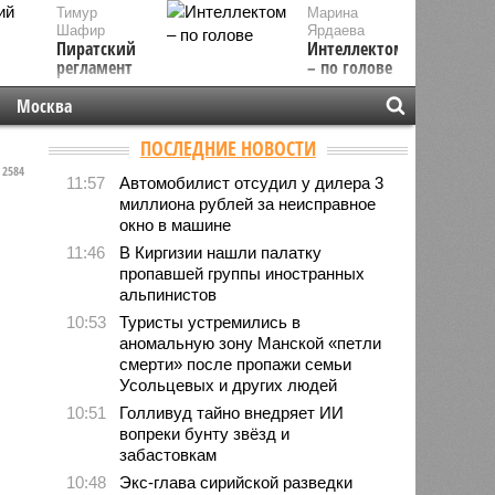
Тимур
Марина
Шафир
Ярдаева
Пиратский
Интеллектом
регламент
– по голове
Москва
ПОСЛЕДНИЕ НОВОСТИ
2584
11:57
Автомобилист отсудил у дилера 3
миллиона рублей за неисправное
окно в машине
11:46
В Киргизии нашли палатку
пропавшей группы иностранных
альпинистов
10:53
Туристы устремились в
аномальную зону Манской «петли
смерти» после пропажи семьи
Усольцевых и других людей
10:51
Голливуд тайно внедряет ИИ
вопреки бунту звёзд и
забастовкам
10:48
Экс-глава сирийской разведки