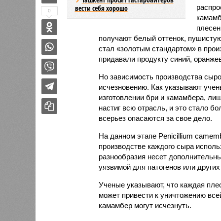
распро
вести себя хорошо
0
камамб
плесен
получают белый оттенок, пушистую 
стал «золотым стандартом» в прои
придавали продукту синий, оранже
Но зависимость производства сыров
исчезновению. Как указывают учен
изготовлении бри и камамбера, ли
настиг всю отрасль, и это стало б
всерьез опасаются за свое дело.
На данном этапе Penicillium camemb
производстве каждого сыра исполь
разнообразия несет дополнительные
уязвимой для патогенов или други
Ученые указывают, что каждая плес
может привести к уничтожению все
камамбер могут исчезнуть.