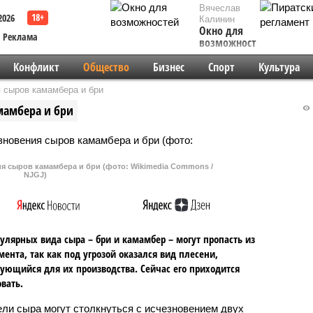
Вячеслав
2026
Калинин
Окно для
Реклама
возможностей
Конфликт
Общество
Бизнес
Спорт
Культура
я сыров камамбера и бри
мамбера и бри
ия сыров камамбера и бри (фото: Wikimedia Commons /
NJGJ)
улярных вида сыра – бри и камамбер – могут пропасть из
мента, так как под угрозой оказался вид плесени,
ующийся для их производства. Сейчас его приходится
вать.
ли сыра могут столкнуться с исчезновением двух