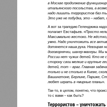
в Москве продолжение функциониро
итальянского посольства, а возмо
надо лишить террористов баз ты
Это уже не побудка, это – набат,
А вот за трагедию Геленджика надо
полагает Евстафьев.
«Просто нел
Максимально жестоко. Не жёстко,
умно. Надо уничтожить все актив
дотянется наша рука. Невзирая н
договорнячки, шахер-махеры. Мы 
России нет чужих детей. Кто не 
сторону свои мелкие и крупные 
детей, тот – враг. Главная задач
только и не столько в Киеве, скол
Вашингтоне, Берлине, Париже, Ста
любят играть в «мирные планы».
Так-то, в целом, понятно, что проис
то с вами – как быть?
Террористов – уничтожать 