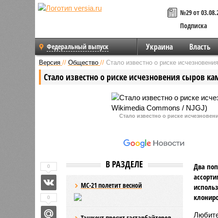
№29 от 03.08.
Подписка
Украина
Власть
Федеральный выпуск
Версия
//
Общество
//
Стало известно о риске исчезновени
Стало известно о риске исчезновения сыров ка
Стало известно о риске исчезновен
В РАЗДЕЛЕ
Два поп
0
ассорти
МС-21 полетит весной
использ
клониро
0
Любите
Ташкент просит гастарбайтеров