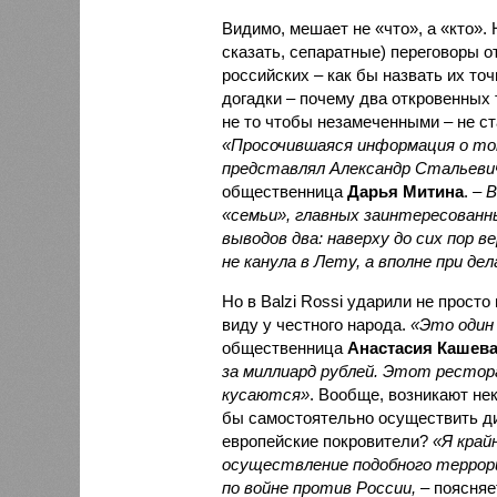
Видимо, мешает не «что», а «кто».
сказать, сепаратные) переговоры о
российских – как бы назвать их то
догадки – почему два откровенных 
не то чтобы незамеченными – не ст
«Просочившаяся информация о том
представлял Александр Стальевич
общественница
Дарья Митина
. –
В
«семьи», главных заинтересованн
выводов два: наверху до сих пор 
не канула в Лету, а вполне при дел
Но в Balzi Rossi ударили не прост
виду у честного народа.
«Это один
общественница
Анастасия Кашев
за миллиард рублей. Этот рестор
кусаются»
. Вообще, возникают не
бы самостоятельно осуществить ди
европейские покровители?
«Я край
осуществление подобного террор
по войне против России,
– поясняе