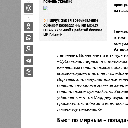
помощь Украине
проигры
на наши
0
Пинчук связал возобновление
обменом разведданными между
США и Украиной с работой боевого
Генера
ИИ Palantir
готови
всё уж
Алекс
лейтенант. Война идёт и в тылу, чт
«Субботний теракт в столичном р
важнейшим политическим событие
комментариев так и не последовал
Впрочем, это оглушительное молч
больше, чем любые громкие заявл
политическое руководство Украин
удивляет,
– в тон Мардану изумля
произойти, чтобы это всё-таки 
логичному решению?»
Бьют по мирным – попадаю