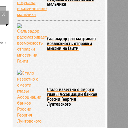
мальчика
1160
0
и
Сальвадор рассматривает
возможность отправки
8
миссии на Гаити
Стало известно о смерти
главы Ассоциации банков
России Георгия
Лунтовского