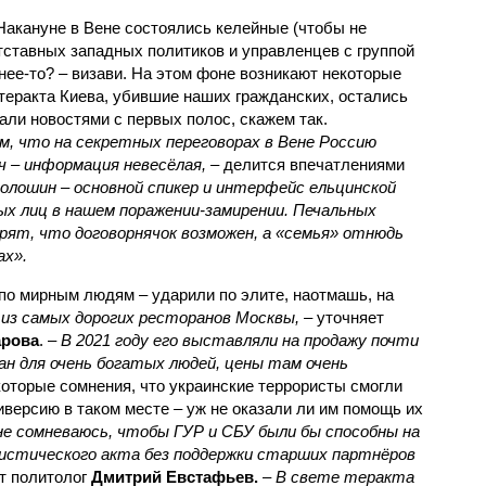
 Накануне в Вене состоялись келейные (чтобы не
тставных западных политиков и управленцев с группой
чнее-то? – визави. На этом фоне возникают некоторые
теракта Киева, убившие наших гражданских, остались
али новостями с первых полос, скажем так.
, что на секретных переговорах в Вене Россию
 – информация невесёлая,
– делится впечатлениями
олошин – основной спикер и интерфейс ельцинской
ых лиц в нашем поражении-замирении. Печальных
верят, что договорнячок возможен, а «семья» отнюдь
ах».
о по мирным людям – ударили по элите, наотмашь, на
 из самых дорогих ресторанов Москвы,
– уточняет
арова
. –
В 2021 году его выставляли на продажу почти
ан для очень богатых людей, цены там очень
которые сомнения, что украинские террористы смогли
версию в таком месте – уж не оказали ли им помощь их
не сомневаюсь, чтобы ГУР и СБУ были бы способны на
истического акта без поддержки старших партнёров
т политолог
Дмитрий Евстафьев.
–
В свете теракта