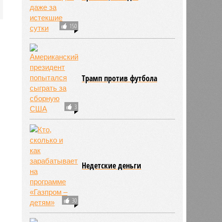
150
Трамп против футбола
3
Недетские деньги
30