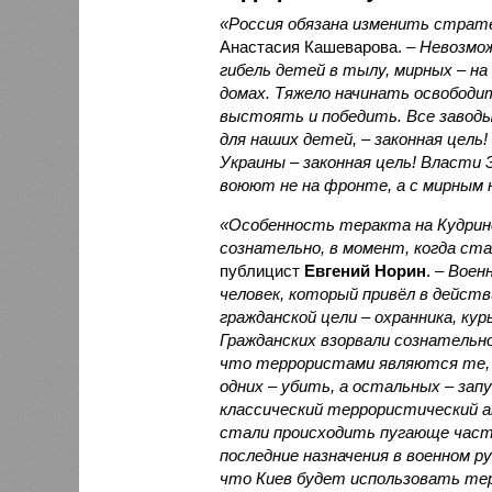
«Россия обязана изменить страт
Анастасия Кашеварова. –
Невозмо
гибель детей в тылу, мирных – на 
домах. Тяжело начинать освободи
выстоять и победить. Все заводы
для наших детей, – законная цель!
Украины – законная цель! Власти 
воюют не на фронте, а с мирным 
«Особенность теракта на Кудринс
сознательно, в момент, когда ста
публицист
Евгений Норин
. –
Военн
человек, который привёл в дейст
гражданской цели – охранника, ку
Гражданских взорвали сознательно
что террористами являются те, 
одних – убить, а остальных – зап
классический террористический 
стали происходить пугающе част
последние назначения в военном 
что Киев будет использовать терр