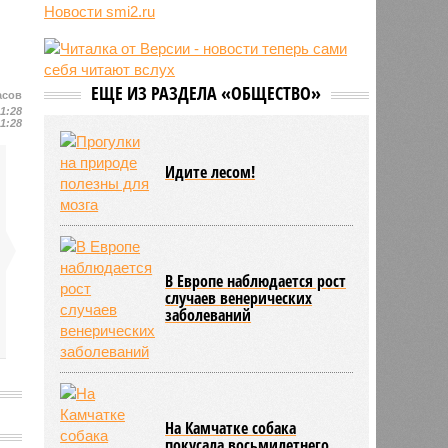
радиостанции для передачи
Новости smi2.ru
шифровок агентам
09:59
Детство без ИИ назвали
привилегией элиты
09:50
В Германии пенсионной политикой
ЕЩЕ ИЗ РАЗДЕЛА «ОБЩЕСТВО»
асов
недовольны 80% граждан
21:28
21:28
09:48
Россия нарастит количество
авиарейсов с КНР
Идите лесом!
В Европе наблюдается рост
случаев венерических
заболеваний
На Камчатке собака
покусала восьмилетнего