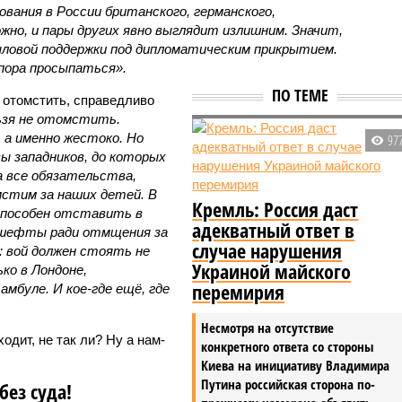
вания в России британского, германского,
жно, и пары других явно выглядит излишним. Значит,
ловой поддержки под дипломатическим прикрытием.
 пора просыпаться».
ПО ТЕМЕ
 отомстить, справедливо
ьзя не отомстить.
 а именно жестоко. Но
97
ы западников, до которых
а все обязательства,
мстим за наших детей. В
Кремль: Россия даст
способен отставить в
адекватный ответ в
гешефты ради отмщения за
случае нарушения
а: вой должен стоять не
Украиной майского
ько в Лондоне,
перемирия
мбуле. И кое-где ещё, где
Несмотря на отсутствие
ходит, не так ли? Ну а нам-
конкретного ответа со стороны
Киева на инициативу Владимира
Путина российская сторона по-
без суда!