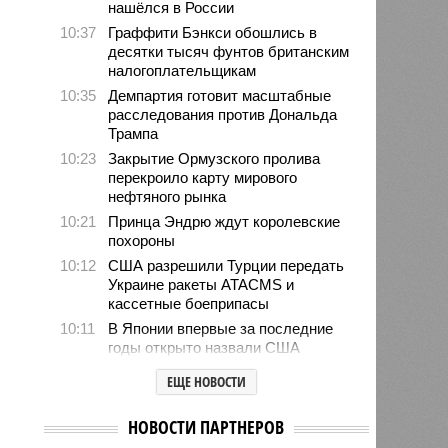
нашёлся в России
10:37
Граффити Бэнкси обошлись в
десятки тысяч фунтов британским
налогоплательщикам
10:35
Демпартия готовит масштабные
расследования против Дональда
Трампа
10:23
Закрытие Ормузского пролива
перекроило карту мирового
нефтяного рынка
10:21
Принца Эндрю ждут королевские
похороны
10:12
США разрешили Турции передать
Украине ракеты ATACMS и
кассетные боеприпасы
10:11
В Японии впервые за последние
годы открыто назвали США
причастными к ядерным
ЕЩЕ НОВОСТИ
бомбардировкам
10:08
Спецслужбы продолжают
НОВОСТИ ПАРТНЕРОВ
использовать номерные