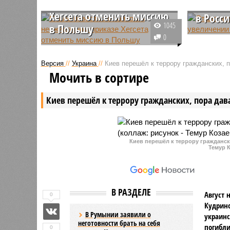
и неожиданном приказе
увелич
Хегсета отменить миссию
в Росс
1045
в Польшу
В России
0
Министр обороны США Пит
резко пош
Хегсет единоличным решением
апреля д
Версия
//
Украина
//
Киев перешёл к террору гражданских, 
остановил переброску крупного
отметки в
Мочить в сортире
воинского контингента в Польшу.
Главными
Это стало полной
затовари
Киев перешёл к террору гражданских, пора дав
неожиданностью как для его
существе
собственных подчиненных в
выработк
Пентагоне, так и для европейских
Белорусс
союзников по НАТО.
Киев перешёл к террору гражданск
Темур К
В РАЗДЕЛЕ
Август 
0
Кудринс
В Румынии заявили о
украин
неготовности брать на себя
погибли
0