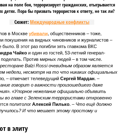
вая на поле боя, терроризирует гражданских, отыгрывается
х детях. Пора бы призвать террористов к ответу, не так ли?
Сюжет:
Международные конфликты
лов в Москве
убивали
, общественников – тоже,
ли покушения на видных чиновников и журналистов –
е было. В этот раз погибли зять главкома ВКС
андра Чайко
и один из гостей, 53-летний генерал-
о поделать. Против мирных людей – в том числе.
есторане Balzi Rossi очевидным образом является
м недели, несмотря на то что никаких официальных
о,
– отмечает телеведущий
Сергей Мардан
. –
ание говорит о важности произошедшего даже
ения». «Упорное нежелание официально объявить
ы во главе с Зеленским террористами откровенно
ется политолог
Алексей Пилько
. –
Что ещё должно
случилось? И что мешает этому простому и
т в элиту