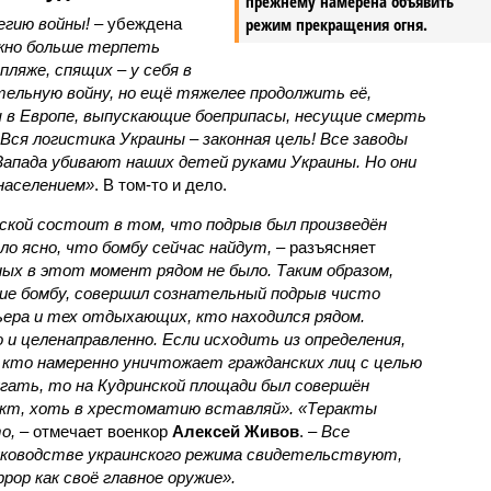
прежнему намерена объявить
режим прекращения огня.
егию войны!
– убеждена
жно больше терпеть
пляже, спящих – у себя в
тельную войну, но ещё тяжелее продолжить её,
 в Европе, выпускающие боеприпасы, несущие смерть
 Вся логистика Украины – законная цель! Все заводы
Запада убивают наших детей руками Украины. Но они
населением»
. В том-то и дело.
кой состоит в том, что подрыв был произведён
ло ясно, что бомбу сейчас найдут,
– разъясняет
ых в этот момент рядом не было. Таким образом,
вие бомбу, совершил сознательный подрыв чисто
рьера и тех отдыхающих, кто находился рядом.
 и целенаправленно. Если исходить из определения,
кто намеренно уничтожает гражданских лиц с целью
угать, то на Кудринской площади был совершён
акт, хоть в хрестоматию вставляй». «Теракты
о,
– отмечает военкор
Алексей Живов
. –
Все
руководстве украинского режима свидетельствуют,
ор как своё главное оружие».