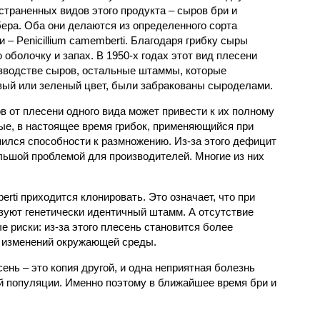
страненных видов этого продукта – сыров бри и
ера. Оба они делаются из определенного сорта
и – Penicillium camemberti. Благодаря грибку сыры
оболочку и запах. В 1950-х годах этот вид плесени
зводстве сыров, остальные штаммы, которые
вый или зеленый цвет, были забракованы сыроделами.
 от плесени одного вида может привести к их полному
ые, в настоящее время грибок, применяющийся при
шился способности к размножению. Из-за этого дефицит
ольшой проблемой для производителей. Многие из них
erti приходится клонировать. Это означает, что при
зуют генетически идентичный штамм. А отсутствие
 риски: из-за этого плесень становится более
х изменений окружающей среды.
ень – это копия другой, и одна неприятная болезнь
й популяции. Именно поэтому в ближайшее время бри и