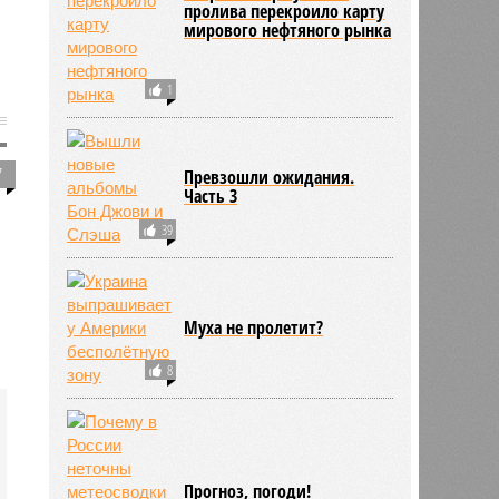
пролива перекроило карту
мирового нефтяного рынка
1
7
Превзошли ожидания.
Часть 3
39
Муха не пролетит?
8
Прогноз, погоди!