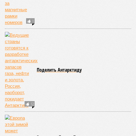
1
Поделить Антарктиду
12