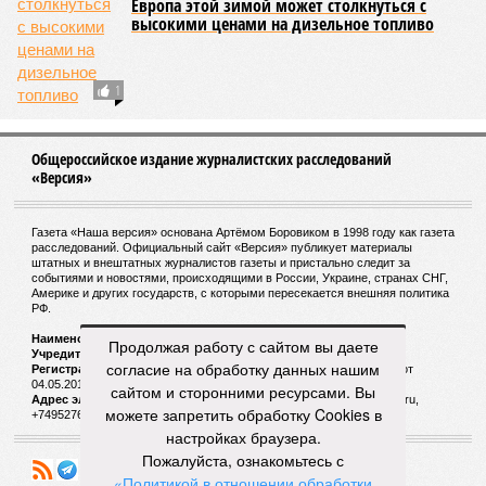
Европа этой зимой может столкнуться с
высокими ценами на дизельное топливо
1
Общероссийское издание журналистских расследований
«Версия»
Газета «Наша версия» основана Артёмом Боровиком в 1998 году как газета
расследований. Официальный сайт «Версия» публикует материалы
штатных и внештатных журналистов газеты и пристально следит за
событиями и новостями, происходящими в России, Украине, странах СНГ,
Америке и других государств, с которыми пересекается внешняя политика
РФ.
Наименование:
Cетевое издание «Версия»
Продолжая работу с сайтом вы даете
Учредитель:
ООО «Версия»,
Главный редактор:
Горевой Р. Г.
согласие на обработку данных нашим
Регистрационный номер Роскомнадзора:
ЭЛ № ФС 77 - 72681 от
04.05.2018 г.
сайтом и сторонними ресурсами. Вы
Адрес электронной почты и телефон редакции:
versia@versia.ru,
можете запретить обработку Cookies в
+74952760348
настройках браузера.
Пожалуйста, ознакомьтесь с
«Политикой в отношении обработки