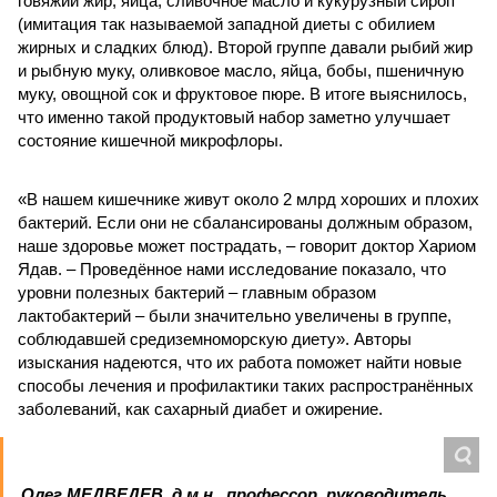
говяжий жир, яйца, сливочное масло и кукурузный сироп
(имитация так называемой западной диеты с обилием
жирных и сладких блюд). Второй группе давали рыбий жир
и рыбную муку, оливковое масло, яйца, бобы, пшеничную
муку, овощной сок и фруктовое пюре. В итоге выяснилось,
что именно такой продуктовый набор заметно улучшает
состояние кишечной микрофлоры.
«В нашем кишечнике живут около 2 млрд хороших и плохих
бактерий. Если они не сбалансированы должным образом,
наше здоровье может пострадать, – говорит доктор Хариом
Ядав. – Проведённое нами исследование показало, что
уровни полезных бактерий – главным образом
лактобактерий – были значительно увеличены в группе,
соблюдавшей средиземноморскую диету». Авторы
изыскания надеются, что их работа поможет найти новые
способы лечения и профилактики таких распространённых
заболеваний, как сахарный диабет и ожирение.
Олег МЕДВЕДЕВ, д.м.н., профессор, руководитель