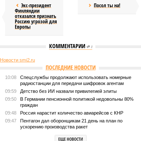
Экс-президент
Посол ты на!
Финляндии
отказался признать
Россию угрозой для
Европы
КОММЕНТАРИИ
0
Новости smi2.ru
Версия
//
Конфликт
//
В нескольких станциях от уже сданного
«Сказочного леса» пайщики ЖК «Станция Л» продолжают ждать от
компании Capital Group начала реальной достройки
555
«Станция ожидания» для дольщиков
В нескольких станциях от уже сданного «Сказочного
леса» пайщики ЖК «Станция Л» продолжают ждать от
компании Capital Group начала реальной достройки