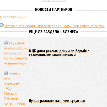
В нескольких станциях от уже сданного «Сказочного леса» пайщики ЖК
«Станция Л» продолжают ждать от компании Capital Group начала
реальной достройки (изображение сгенерировано ИИ)
Пока в Ярославском районе СВАО дольщики «Сказочного леса»
уже получают ключи – в мае 2026 года были получены
заключение о соответствии проектной документации и
разрешение на ввод жилищного комплекса в эксплуатацию –