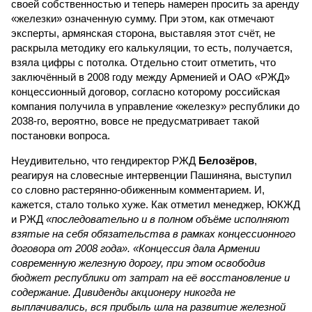
своей собственностью и теперь намерен просить за аренду
«железки» означенную сумму. При этом, как отмечают
эксперты, армянская сторона, выставляя этот счёт, не
раскрыла методику его калькуляции, то есть, получается,
взяла цифры с потолка. Отдельно стоит отметить, что
заключённый в 2008 году между Арменией и ОАО «РЖД»
концессионный договор, согласно которому российская
компания получила в управление «железку» республики до
2038-го, вероятно, вовсе не предусматривает такой
постановки вопроса.
Неудивительно, что гендиректор РЖД
Белозёров
,
реагируя на словесные интервенции Пашиняна, выступил
со словно растерянно-обиженным комментарием. И,
кажется, стало только хуже. Как отметил менеджер, ЮКЖД
и РЖД
«последовательно и в полном объёме исполняют
взятые на себя обязательства в рамках концессионного
договора от 2008 года». «Концессия дала Армении
современную железную дорогу, при этом освободив
бюджет республики от затрат на её восстановление и
содержание. Дивиденды акционеру никогда не
выплачивались, вся прибыль шла на развитие железной