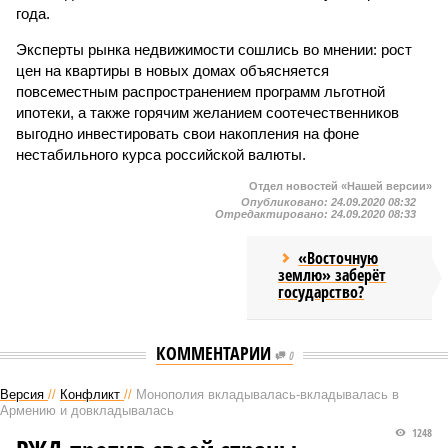
года.
Эксперты рынка недвижимости сошлись во мнении: рост
цен на квартиры в новых домах объясняется
повсеместным распространением программ льготной
ипотеки, а также горячим желанием соотечественников
выгодно инвестировать свои накопления на фоне
нестабильного курса российской валюты.
Отдел новостей «Нашей версии»
Опубликовано:
24.09.2020 08:32
Отредактировано:
24.09.2020 08:33
«Восточную
землю» заберёт
государство?
КОММЕНТАРИИ
0
Версия
//
Конфликт
//
Монополия вкладывалась-вкладывалась в
Армению и довкладывалась
1248