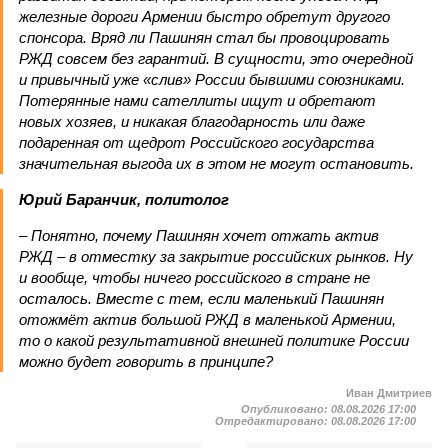
железные дороги Армении быстро обретут другого
спонсора. Вряд ли Пашинян стал бы провоцировать
РЖД совсем без гарантий. В сущности, это очередной
и привычный уже «слив» России бывшими союзниками.
Потерянные нами сателлиты ищут и обретают
новых хозяев, и никакая благодарность или даже
подаренная от щедрот Российского государства
значительная выгода их в этом не могут остановить.
Юрий Баранчик, политолог
– Понятно, почему Пашинян хочет отжать актив
РЖД – в отместку за закрытие российских рынков. Ну
и вообще, чтобы ничего российского в стране не
осталось. Вместе с тем, если маленький Пашинян
отожмёт актив большой РЖД в маленькой Армении,
то о какой результативной внешней политике России
можно будет говорить в принципе?
Иван Дмитриев
Опубликовано:
08.08.2026 17:00
Отредактировано:
08.08.2026 17:00