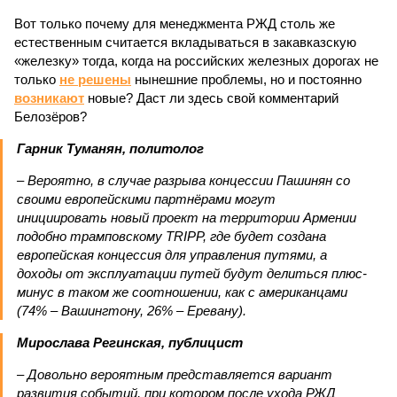
Вот только почему для менеджмента РЖД столь же
естественным считается вкладываться в закавказскую
«железку» тогда, когда на российских железных дорогах не
только
не решены
нынешние проблемы, но и постоянно
возникают
новые? Даст ли здесь свой комментарий
Белозёров?
Гарник Туманян, политолог
– Вероятно, в случае разрыва концессии Пашинян со
своими европейскими партнёрами могут
инициировать новый проект на территории Армении
подобно трамповскому TRIPP, где будет создана
европейская концессия для управления путями, а
доходы от эксплуатации путей будут делиться плюс-
минус в таком же соотношении, как с американцами
(74% – Вашингтону, 26% – Еревану).
Мирослава Регинская, публицист
– Довольно вероятным представляется вариант
развития событий, при котором после ухода РЖД