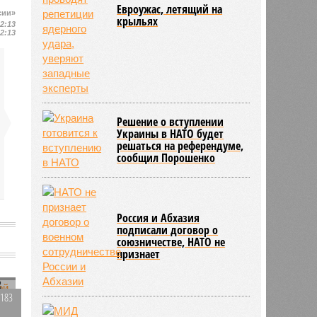
Евроужас, летящий на
сии»
крыльях
12:13
12:13
Решение о вступлении
Украины в НАТО будет
решаться на референдуме,
сообщил Порошенко
Россия и Абхазия
подписали договор о
союзничестве, НАТО не
признает
3
2183
0