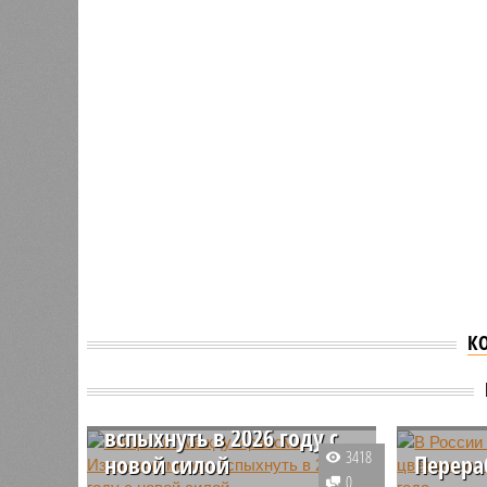
К
Конфликт между Ираном
и Израилем может
вспыхнуть в 2026 году с
3418
новой силой
Перера
0