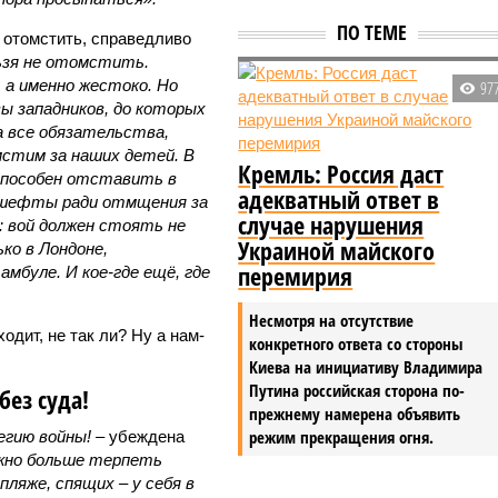
ПО ТЕМЕ
 отомстить, справедливо
ьзя не отомстить.
 а именно жестоко. Но
97
ы западников, до которых
а все обязательства,
мстим за наших детей. В
Кремль: Россия даст
способен отставить в
адекватный ответ в
гешефты ради отмщения за
случае нарушения
а: вой должен стоять не
Украиной майского
ько в Лондоне,
перемирия
мбуле. И кое-где ещё, где
Несмотря на отсутствие
ходит, не так ли? Ну а нам-
конкретного ответа со стороны
Киева на инициативу Владимира
Путина российская сторона по-
без суда!
прежнему намерена объявить
режим прекращения огня.
егию войны!
– убеждена
жно больше терпеть
пляже, спящих – у себя в