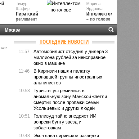
Тимур
Марина
Шафир
Ярдаева
Пиратский
Интеллектом
регламент
– по голове
Москва
ПОСЛЕДНИЕ НОВОСТИ
2452
11:57
Автомобилист отсудил у дилера 3
миллиона рублей за неисправное
окно в машине
11:46
В Киргизии нашли палатку
пропавшей группы иностранных
альпинистов
10:53
Туристы устремились в
аномальную зону Манской «петли
смерти» после пропажи семьи
Усольцевых и других людей
10:51
Голливуд тайно внедряет ИИ
вопреки бунту звёзд и
забастовкам
10:48
Экс-глава сирийской разведки