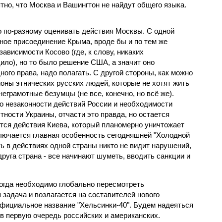
тно, что Москва и Вашингтон не найдут общего языка.
о по-разному оценивать действия Москвы. С одной
ое присоединение Крыма, вроде бы и по тем же
ависимости Косово (где, к слову, никаких
ло), но то было решение США, а значит оно
го права, надо полагать. С другой стороны, как можно
оны этнических русских людей, которые не хотят жить
неграмотные безумцы (не все, конечно, но всё же).
 о незаконности действий России и необходимости
ности Украины, отчасти это правда, но остается
ются действия Киева, который планомерно уничтожает
ключается главная особенность сегодняшней "Холодной
ть в действиях одной страны никто не видит нарушений,
руга страна - все начинают шуметь, вводить санкции и
 когда необходимо глобально пересмотреть
задача и возлагается на составителей нового
официальное название "Хельсинки-40". Будем надеяться
в первую очередь российских и американских.