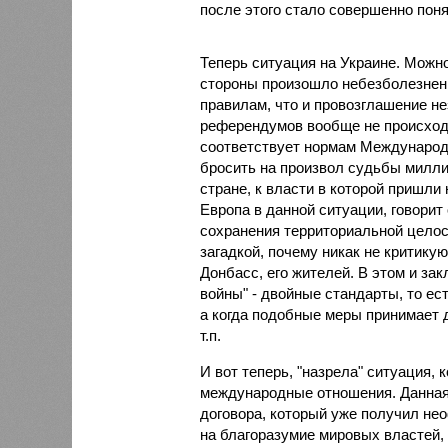
после этого стало совершенно поня
Теперь ситуация на Украине. Можн
стороны произошло небезболезненн
правилам, что и провозглашение нез
референдумов вообще не происходи
соответствует нормам Международно
бросить на произвол судьбы милли
стране, к власти в которой пришли 
Европа в данной ситуации, говорит
сохранения территориальной целост
загадкой, почему никак не критику
Донбасс, его жителей. В этом и за
войны" - двойные стандарты, то ес
а когда подобные меры принимает д
т.п.
И вот теперь, "назрела" ситуация,
международные отношения. Данная 
договора, который уже получил не
на благоразумие мировых властей, 