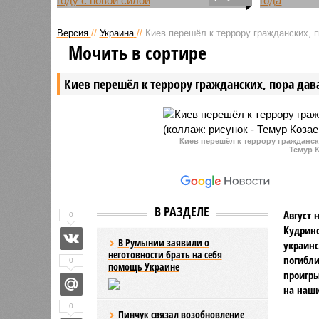
Высока вероятность
В России
возобновления
цветные 
Версия
//
Украина
//
Киев перешёл к террору гражданских, 
полномасштабных боевых
2024 года
Мочить в сортире
действий между Израилем и
Ираном уже в 2026 году. По
Киев перешёл к террору гражданских, пора дав
оценке экспертов, даже позиция
президента США Дональда
Трампа может не сдержать
эскалацию.
Киев перешёл к террору гражданск
Темур К
В РАЗДЕЛЕ
Август 
0
Кудринс
В Румынии заявили о
украин
неготовности брать на себя
погибли
0
помощь Украине
проигры
на наши
0
Пинчук связал возобновление