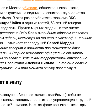
лов в Москве
убивали
, общественников – тоже,
ли покушения на видных чиновников и журналистов –
е было. В этот раз погибли зять главкома ВКС
андра Чайко
и один из гостей, 53-летний генерал-
о поделать. Против мирных людей – в том числе.
есторане Balzi Rossi очевидным образом является
м недели, несмотря на то что никаких официальных
о,
– отмечает телеведущий
Сергей Мардан
. –
ание говорит о важности произошедшего даже
ения». «Упорное нежелание официально объявить
ы во главе с Зеленским террористами откровенно
ется политолог
Алексей Пилько
. –
Что ещё должно
случилось? И что мешает этому простому и
т в элиту
 Накануне в Вене состоялись келейные (чтобы не
тставных западных политиков и управленцев с группой
чнее-то? – визави. На этом фоне возникают некоторые