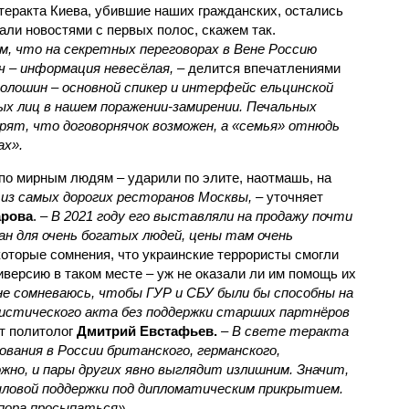
теракта Киева, убившие наших гражданских, остались
али новостями с первых полос, скажем так.
, что на секретных переговорах в Вене Россию
 – информация невесёлая,
– делится впечатлениями
олошин – основной спикер и интерфейс ельцинской
ых лиц в нашем поражении-замирении. Печальных
верят, что договорнячок возможен, а «семья» отнюдь
ах».
о по мирным людям – ударили по элите, наотмашь, на
 из самых дорогих ресторанов Москвы,
– уточняет
арова
. –
В 2021 году его выставляли на продажу почти
ан для очень богатых людей, цены там очень
которые сомнения, что украинские террористы смогли
версию в таком месте – уж не оказали ли им помощь их
не сомневаюсь, чтобы ГУР и СБУ были бы способны на
истического акта без поддержки старших партнёров
т политолог
Дмитрий Евстафьев.
–
В свете теракта
вания в России британского, германского,
жно, и пары других явно выглядит излишним. Значит,
ловой поддержки под дипломатическим прикрытием.
 пора просыпаться».