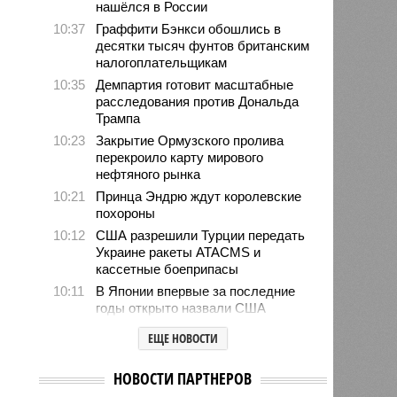
нашёлся в России
10:37
Граффити Бэнкси обошлись в
десятки тысяч фунтов британским
налогоплательщикам
10:35
Демпартия готовит масштабные
расследования против Дональда
Трампа
10:23
Закрытие Ормузского пролива
перекроило карту мирового
нефтяного рынка
10:21
Принца Эндрю ждут королевские
похороны
10:12
США разрешили Турции передать
Украине ракеты ATACMS и
кассетные боеприпасы
10:11
В Японии впервые за последние
годы открыто назвали США
причастными к ядерным
ЕЩЕ НОВОСТИ
бомбардировкам
10:08
Спецслужбы продолжают
НОВОСТИ ПАРТНЕРОВ
использовать номерные