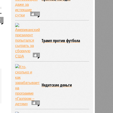
150
7
Трамп против футбола
3
Недетские деньги
30