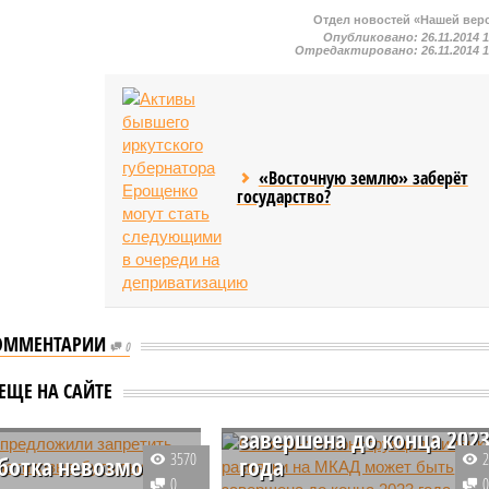
Отдел новостей «Нашей вер
Опубликовано:
26.11.2014 
Отредактировано:
26.11.2014 
«Восточную землю» заберёт
государство?
ОММЕНТАРИИ
0
Собянин: Реконструкция
Липецкой развязки на
ЕЩЕ НА САЙТЕ
МКАД может быть
завершена до конца 202
3570
ботка невозможна
года
0