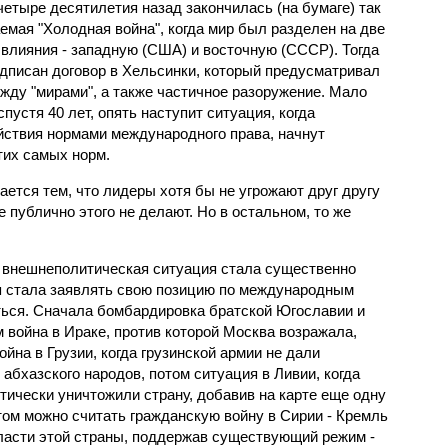
четыре десятилетия назад закончилась (на бумаге) так
емая "Холодная война", когда мир был разделен на две
влияния - западную (США) и восточную (СССР). Тогда
дписан договор в Хельсинки, который предусматривал
жду "мирами", а также частичное разоружение. Мало
 спустя 40 лет, опять наступит ситуация, когда
ействия нормами международного права, начнут
тих самых норм.
ется тем, что лидеры хотя бы не угрожают друг другу
 публично этого не делают. Но в остальном, то же
 внешнеполитическая ситуация стала существенно
ия стала заявлять свою позицию по международным
ься. Сначала бомбардировка братской Югославии и
 война в Ираке, против которой Москва возражала,
ойна в Грузии, когда грузинской армии не дали
 абхазского народов, потом ситуация в Ливии, когда
ически уничтожили страну, добавив на карте еще одну
ом можно считать гражданскую войну в Сирии - Кремль
власти этой страны, поддержав существующий режим -