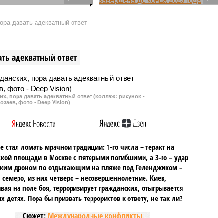
 предложили запретить
В Москве продолжаются работы
пластиковые бутылки с
по масштабной реконструкции
пора давать адекватный ответ
Липецкой развязки на МКАД.
Устаревшее сооружение будет
заменено на современную
ать адекватный ответ
развязку с направленными
съездами.
их, пора давать адекватный ответ (коллаж: рисунок -
озаев, фото - Deep Vision)
не стал ломать мрачной традиции: 1-го числа – теракт на
кой площади в Москве с пятерыми погибшими, а 3-го – удар
ским дроном по отдыхающим на пляже под Геленджиком –
 семеро, из них четверо – несовершеннолетние. Киев,
вая на поле боя, терроризирует гражданских, отыгрывается
х детях. Пора бы призвать террористов к ответу, не так ли?
Сюжет:
Международные конфликты