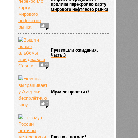
пролива перекроило карту
мирового нефтяного рынка
1
Превзошли ожидания.
Часть 3
39
Муха не пролетит?
8
Прогноз, погоди!