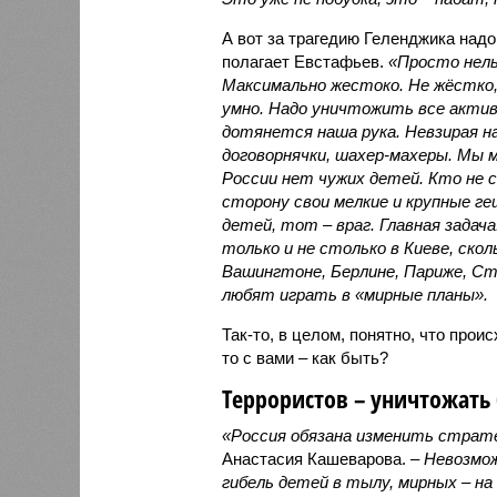
А вот за трагедию Геленджика надо
полагает Евстафьев.
«Просто нел
Максимально жестоко. Не жёстко,
умно. Надо уничтожить все актив
дотянется наша рука. Невзирая н
договорнячки, шахер-махеры. Мы 
России нет чужих детей. Кто не 
сторону свои мелкие и крупные 
детей, тот – враг. Главная задач
только и не столько в Киеве, скол
Вашингтоне, Берлине, Париже, Ста
любят играть в «мирные планы».
Так-то, в целом, понятно, что проис
то с вами – как быть?
Террористов – уничтожать 
«Россия обязана изменить страт
Анастасия Кашеварова. –
Невозмо
гибель детей в тылу, мирных – на 