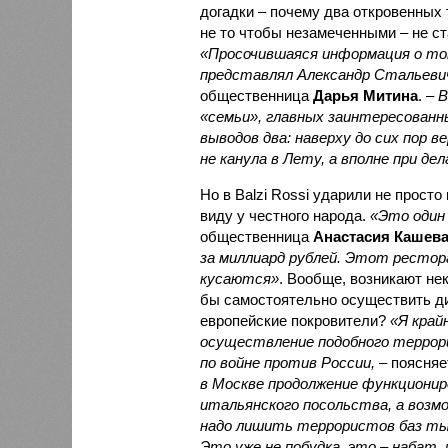
догадки – почему два откровенных 
не то чтобы незамеченными – не ст
«Просочившаяся информация о том
представлял Александр Стальевич
общественница
Дарья Митина
. –
В
«семьи», главных заинтересованн
выводов два: наверху до сих пор 
не канула в Лету, а вполне при дел
Но в Balzi Rossi ударили не прост
виду у честного народа.
«Это один
общественница
Анастасия Кашев
за миллиард рублей. Этот рестор
кусаются»
. Вообще, возникают не
бы самостоятельно осуществить ди
европейские покровители?
«Я край
осуществление подобного террор
по войне против России,
– поясняе
в Москве продолжение функциониро
итальянского посольства, а возмо
надо лишить террористов баз ты
Это уже не побудка, это – набат,