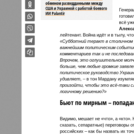
обменом разведданными между
США и Украиной с работой боевого
Генера
ИИ Palantir
готови
всё уж
Алекс
лейтенант. Война идёт и в тылу, чт
«Субботний теракт в столичном р
важнейшим политическим событие
комментариев так и не последовал
Впрочем, это оглушительное молч
больше, чем любые громкие заявл
политическое руководство Украин
удивляет,
– в тон Мардану изумля
произойти, чтобы это всё-таки 
логичному решению?»
Бьют по мирным – попадаю
Видимо, мешает не «что», а «кто».
сказать, сепаратные) переговоры о
российских – как бы назвать их то