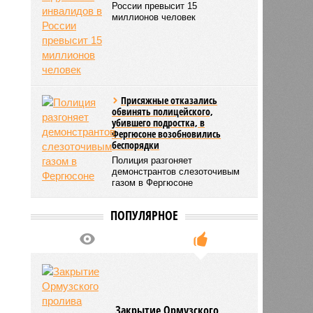
России превысит 15
миллионов человек
Присяжные отказались
обвинять полицейского,
убившего подростка, в
Фергюсоне возобновились
беспорядки
Полиция разгоняет
демонстрантов слезоточивым
газом в Фергюсоне
ПОПУЛЯРНОЕ
Закрытие Ормузского