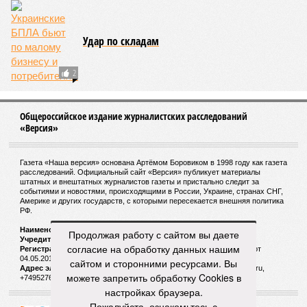
Удар по складам
2
Общероссийское издание журналистских расследований
«Версия»
Газета «Наша версия» основана Артёмом Боровиком в 1998 году как газета
расследований. Официальный сайт «Версия» публикует материалы
штатных и внештатных журналистов газеты и пристально следит за
событиями и новостями, происходящими в России, Украине, странах СНГ,
Америке и других государств, с которыми пересекается внешняя политика
РФ.
Наименование:
Cетевое издание «Версия»
Продолжая работу с сайтом вы даете
Учредитель:
ООО «Версия»,
Главный редактор:
Горевой Р. Г.
согласие на обработку данных нашим
Регистрационный номер Роскомнадзора:
ЭЛ № ФС 77 - 72681 от
04.05.2018 г.
сайтом и сторонними ресурсами. Вы
Адрес электронной почты и телефон редакции:
versia@versia.ru,
можете запретить обработку Cookies в
+74952760348
настройках браузера.
Пожалуйста, ознакомьтесь с