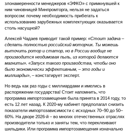
злонамеренности менеджеров «ЭФКО» с примкнувшей к
ним чиновницей Минпромторга, нельзя не задаться
вопросом: почему необходимость прибегать к
использованию зарубежных комплектующих оказывается
столь насущной?
Алексей Чадаев приводит такой пример:
«Стоит задача –
сделать полностью российский моторчик. Ты можешь
выточить ротор и статор, но в России вообще не
производится неодимовая пыль, из которой делаются
магниты». «Запуск такого производства, чтобы оно
было экономически эффективным, – это годы и
миллиарды»
, – констатирует эксперт.
Но ведь как раз годы с миллиардами и имелись в
распоряжении государства! Стоит напомнить, что
программа импортозамещения была принята в 2014 году, то
есть 12 лет назад. К 2020-му кабинет предполагал снизить
показатели импортозависимости с исходных 70–90 до 50–
60%. На дворе 2026-й – во многих отечественных отраслях
производители только и заняты тем, что переклеивают
шильдики. Или программа импортозамещения изначально