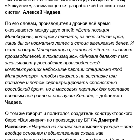
«Ушкуйник», занимающегося разработкой беспилотных
систем,
Алексей Чадаев
.
По его словам, производители дронов всё время
оказываются между двух огней:
«Есть позиция
Минобороны, которому плевать, из чего сделан дрон,
лишь бы он нормально летел и стоил вменяемых денег. И
есть позиция Минпромторга, который жёстко загоняет
производителей в локализацию». «Многие делают так:
заказывают у российских производителей
комплектующих небольшие партии специально «под
Минпромторг», чтобы показать на выставке или
полигоне и потом сертифицировать «полностью
российский дрон», но в массовых партиях для поставок
военным всё равно используют Китай»
, – добавляет
Чадаев.
О том же говорит и политолог, создатель конструкторского
бюро «Валькирия» по производству БПЛА
Дмитрий
Раевский
.
«Наценка на китайские комплектующие – это
вообще основная и единственная схема, как
производители дронов зарабатывают деньги. Дело в