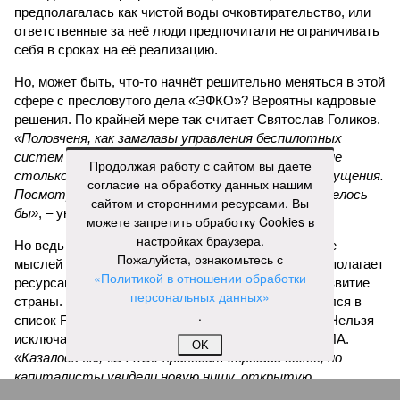
предполагалась как чистой воды очковтирательство, или
ответственные за неё люди предпочитали не ограничивать
себя в сроках на её реализацию.
Но, может быть, что-то начнёт решительно меняться в этой
сфере с пресловутого дела «ЭФКО»? Вероятны кадровые
решения. По крайней мере так считает Святослав Голиков.
«Половченя, как замглавы управления беспилотных
систем и робототехники, выглядит пока всё же не
Продолжая работу с сайтом вы даете
столько крышей, сколько ситуативной козой отпущения.
согласие на обработку данных нашим
Посмотрим, будет ли дальнейшее развитие. Хотелось
сайтом и сторонними ресурсами. Вы
бы»
, – указывает публицист.
можете запретить обработку Cookies в
настройках браузера.
Но ведь также назрели и изменения в самом образе
Пожалуйста, ознакомьтесь с
мыслей тех, кто принимает решения, и тех, кто располагает
«Политикой в отношении обработки
ресурсами, которые бы неплохо уже пустить на развитие
персональных данных»
страны. Кстати, в этом году Валерий Кустов пробился в
.
список Forbes и стал долларовым миллиардером. Нельзя
исключать, в том числе за счёт манипуляций с БПЛА.
OK
«Казалось бы, «ЭФКО» приносит хороший доход, но
капиталисты увидели новую нишу, открытую
руководством России, готовым деньгами поощрять