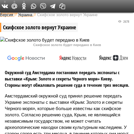
0
0
1
Федеральный выпуск
Версия
//
Украина
//
Скифское золото вернут Украине
2678
Скифское золото вернут Украине
Скифское золото будет передано в Киев
Окружной суд Амстердама постановил передать экспонаты с
выставки «Крым: Золото и секреты Черного моря» Киеву.
Стороны могут обжаловать решение суда в течение трех месяцев.
Амстердамский окружной суд принял решение передать
Украине экспонаты с выставки «Крым: Золото и секреты
Черного моря», которые больше известны как скифское
золото. Согласно решению суда, Крым, не являющийся
независимым государством, не может считать
археологические находки своим культурным наследием. У
сторон спора есть три месяца, в течение которых они могут