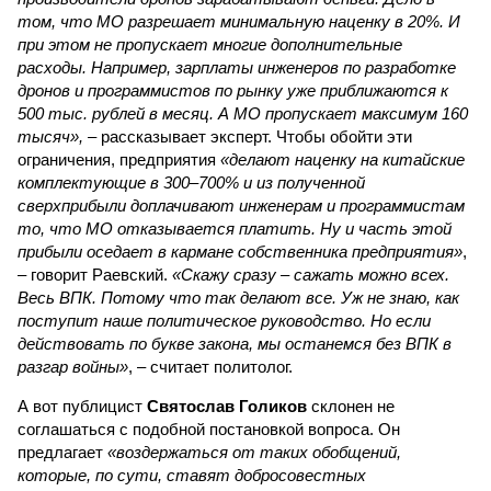
том, что МО разрешает минимальную наценку в 20%. И
при этом не пропускает многие дополнительные
расходы. Например, зарплаты инженеров по разработке
дронов и программистов по рынку уже приближаются к
500 тыс. рублей в месяц. А МО пропускает максимум 160
тысяч»,
– рассказывает эксперт. Чтобы обойти эти
ограничения, предприятия
«делают наценку на китайские
комплектующие в 300–700% и из полученной
сверхприбыли доплачивают инженерам и программистам
то, что МО отказывается платить. Ну и часть этой
прибыли оседает в кармане собственника предприятия»
,
– говорит Раевский.
«Скажу сразу – сажать можно всех.
Весь ВПК. Потому что так делают все. Уж не знаю, как
поступит наше политическое руководство. Но если
действовать по букве закона, мы останемся без ВПК в
разгар войны»
, – считает политолог.
А вот публицист
Святослав Голиков
склонен не
соглашаться с подобной постановкой вопроса. Он
предлагает
«воздержаться от таких обобщений,
которые, по сути, ставят добросовестных