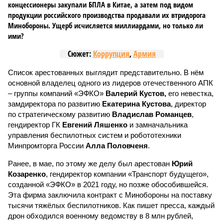
концессионеры закупали БПЛА в Китае, а затем под видом
продукции российского производства продавали их втридорога
Минобороны. Ущерб исчисляется миллиардами, но только ли
ими?
Сюжет:
Коррупция
,
Армия
Список арестованных выглядит представительно. В нём
основной владелец одного из лидеров отечественного АПК
– группы компаний «ЭФКО»
Валерий Кустов,
его невестка,
замдиректора по развитию
Екатерина Кустова
, директор
по стратегическому развитию
Владислав Романцев
,
гендиректор ГК
Евгений Ляшенко
и замначальника
управления беспилотных систем и робототехники
Минпромторга России
Алла Половченя
.
Ранее, в мае, по этому же делу был арестован
Юрий
Козаренко
, гендиректор компании «Транспорт будущего»,
созданной «ЭФКО» в 2021 году, но позже обособившейся.
Эта фирма заключила контракт с Минобороны на поставку
тысячи тяжёлых беспилотников. Как пишет пресса, каждый
дрон обходился военному ведомству в 8 млн рублей,