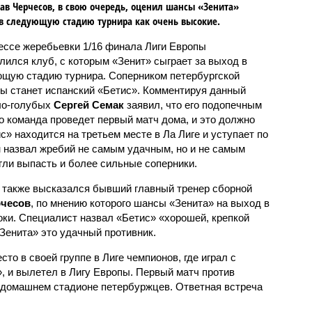
ав Черчесов, в свою очередь, оценил шансы «Зенита»
в следующую стадию турнира как очень высокие.
ессе жеребьевки 1/16 финала Лиги Европы
лился клуб, с которым «Зенит» сыграет за выход в
щую стадию турнира. Соперником петербургской
ы станет испанский «Бетис». Комментируя данный
ело-голубых
Сергей Семак
заявил, что его подопечным
о команда проведет первый матч дома, и это должно
с» находится на третьем месте в Ла Лиге и уступает по
 назвал жребий не самым удачным, но и не самым
гли выпасть и более сильные соперники.
 также высказался бывший главный тренер сборной
рчесов
, по мнению которого шансы «Зенита» на выход в
оки. Специалист назвал «Бетис» «хорошей, крепкой
Зенита» это удачный противник.
то в своей группе в Лиге чемпионов, где играл с
 и вылетел в Лигу Европы. Первый матч против
 домашнем стадионе петербуржцев. Ответная встреча