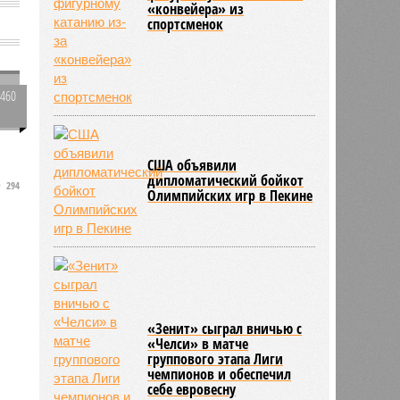
«конвейера» из
спортсменок
и
2460
0
США объявили
дипломатический бойкот
294
с
Олимпийских игр в Пекине
и
«Зенит» сыграл вничью с
«Челси» в матче
группового этапа Лиги
чемпионов и обеспечил
себе евровесну