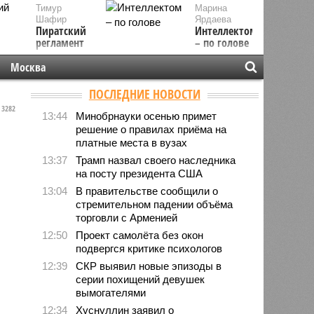
Тимур
Марина
Шафир
Ярдаева
Пиратский
Интеллектом
регламент
– по голове
Москва
ПОСЛЕДНИЕ НОВОСТИ
3282
13:44
Минобрнауки осенью примет
решение о правилах приёма на
платные места в вузах
13:37
Трамп назвал своего наследника
на посту президента США
13:04
В правительстве сообщили о
стремительном падении объёма
торговли с Арменией
12:50
Проект самолёта без окон
подвергся критике психологов
12:39
СКР выявил новые эпизоды в
серии похищений девушек
вымогателями
12:34
Хуснуллин заявил о