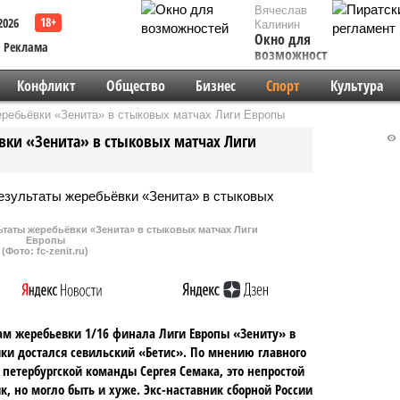
Вячеслав
2026
Калинин
Окно для
Реклама
возможностей
Конфликт
Общество
Бизнес
Спорт
Культура
еребьёвки «Зенита» в стыковых матчах Лиги Европы
вки «Зенита» в стыковых матчах Лиги
ьтаты жеребьёвки «Зенита» в стыковых матчах Лиги
Европы
(Фото: fc-zenit.ru)
ам жеребьевки 1/16 финала Лиги Европы «Зениту» в
ки достался севильский «Бетис». По мнению главного
 петербургской команды Сергея Семака, это непростой
к, но могло быть и хуже. Экс-наставник сборной России