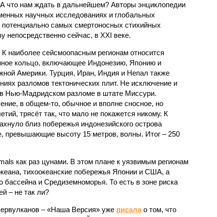
 А что нам ждать в дальнейшем? Авторы энциклопедии
еменных научных исследованиях и глобальных
к потенциально самых смертоносных стихийных
 непосредственно сейчас, в XXI веке.
 К наиболее сейсмоопасным регионам относится
нное кольцо, включающее Индонезию, Японию и
ной Америки. Турция, Иран, Индия и Непал также
ниях разломов тектонических плит. Не исключение и
 в Нью-Мадридском разломе в штате Миссури.
ние, в общем-то, обычное и вполне сносное, но
етий, трясёт так, что мало не покажется никому. К
бахнуло близ побережья индонезийского острова
, превышающие высоту 15 метров, волны. Итог – 250
imals как раз цунами. В этом плане к уязвимым регионам
кеана, тихо­океанские побережья Японии и США, а
 бассейна и Средиземноморья. То есть в зоне риска
й – не так ли?
первулканов – «Наша Версия» уже
писала
о том, что