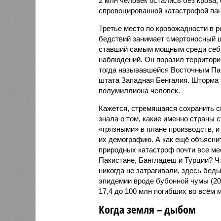
2 млн человек остались без крова,
спровоцированной катастрофой па
Третье место по кровожадности в р
бедствий занимает смертоносный ц
ставший самым мощным среди себе
наблюдений. Он поразил территори
тогда называвшейся Восточным Пак
штата Западная Бенгалия. Шторма 
полумиллиона человек.
Кажется, стремящаяся сохранить с
знала о том, какие именно страны 
«грязными» в плане производств, 
их демографию. А как ещё объяснить
природных катастроф почти все ме
Пакистане, Бангладеш и Турции? Ч
никогда не затрагивали, здесь бе
эпидемии вроде бубонной чумы (200
17,4 до 100 млн погибших во всём м
Когда земля – дыбом