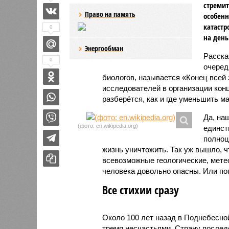
стремит
Право на память
особенн
катастр
0
на день
Энергообман
Расск
0
очеред
биологов, называется «Конец всей
исследователей в организации кон
разберётся, как и где уменьшить 
Да, на
(фото: en.wikipedia.org)
единст
полноц
жизнь уничтожить. Так уж вышло, 
всевозможные геологические, мете
человека довольно опасны. Или по
Все стихии сразу
Около 100 лет назад в Поднебесно
тремя несчастьями. Страну послед