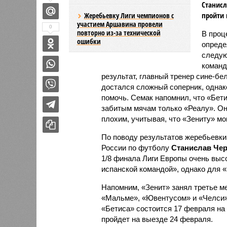
Станисл
пройти 
Жеребьевку Лиги чемпионов с
участием Аршавина провели
0
повторно из-за технической
В проц
ошибки
опреде
следую
команд
результат, главный тренер сине-б
достался сложный соперник, однак
помочь. Семак напомнил, что «Бети
забитым мячам только «Реалу». Он
плохим, учитывая, что «Зениту» мо
По поводу результатов жеребьевки
России по футболу
Станислав Че
1/8 финала Лиги Европы очень выс
испанской командой», однако для «
Напомним, «Зенит» занял третье мес
«Мальме», «Ювентусом» и «Челси»,
«Бетиса» состоится 17 февраля на
пройдет на выезде 24 февраля.