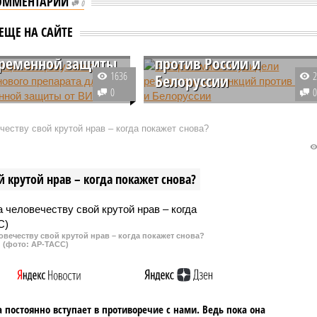
ОММЕНТАРИИ
0
ии оценили
таты испытаний
В Еврокомиссии увидел
ЕЩЕ НА САЙТЕ
 препарата для
результаты от санкций
ременной защиты
против России и
1636
Белоруссии
0
 медики оценили
Эффективность западных
ты испытаний препарата
санкций в отношении России и
еству свой крутой нрав – когда покажет снова?
вир американской
Белоруссии оценил вице-
Gilead Sciences. Он
президент Еврокомиссии Валди
т обеспечить
Домбровскис. По его словам, он
 крутой нрав – когда покажет снова?
менную защиту от ВИЧ.
не стали бесполезными.
овечеству свой крутой нрав – когда покажет снова?
(фото: АР-ТАСС)
 постоянно вступает в противоречие с нами. Ведь пока она