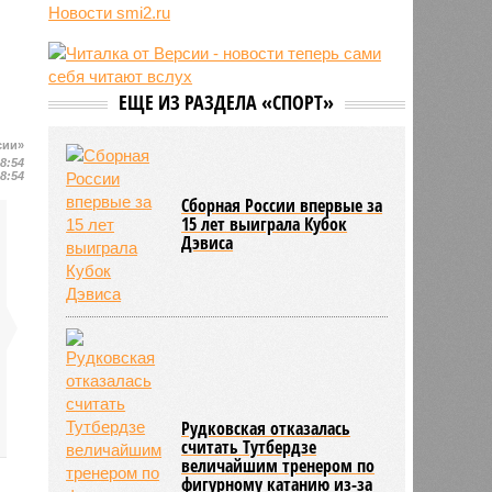
конфликт на Украине
Новости smi2.ru
10:31
Инфантино извинился перед
советом ФИФА за попытку
провернуть скандальную сделку
ЕЩЕ ИЗ РАЗДЕЛА «СПОРТ»
10:26
В Польше рассказали о тренде
нападений на украинцев в стране
сии»
18:54
18:54
Сборная России впервые за
15 лет выиграла Кубок
Дэвиса
Рудковская отказалась
считать Тутбердзе
величайшим тренером по
фигурному катанию из-за