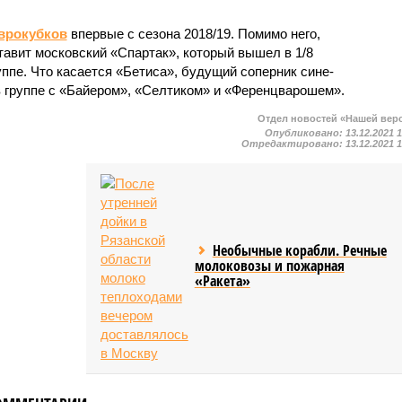
еврокубков
впервые с сезона 2018/19. Помимо него,
тавит московский «Спартак», который вышел в 1/8
уппе. Что касается «Бетиса», будущий соперник сине-
в группе с «Байером», «Селтиком» и «Ференцварошем».
Отдел новостей «Нашей вер
Опубликовано:
13.12.2021 
Отредактировано:
13.12.2021 
Необычные корабли. Речные
молоковозы и пожарная
«Ракета»