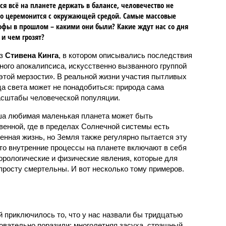
ся всё на планете держать в балансе, человечество не
о церемонится с окружающей средой. Самые массовые
офы в прошлом – какими они были? Какие ждут нас со дня
 и чем грозят?
аз
Стивена Кинга
, в котором описывались последствия
ного апокалипсиса, искусственно вызванного группой
 этой мерзости». В реальной жизни участия пытливых
ца света может не понадобиться: природа сама
масштабы человеческой популяции.
ша любимая маленькая планета может быть
венной, где в пределах Солнечной системы есть
енная жизнь, но Земля также регулярно пытается эту
что внутренние процессы на планете включают в себя
орологические и физические явления, которые для
просту смертельны. И вот несколько тому примеров.
й приключилось то, что у нас назвали бы тридцатью
овательно поразили: многолетняя засуха, страшный