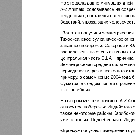
Но это дела давно минувших дней.
A-Z Animals, основываясь на совр
тенденциях, составили свой списо
бедствий, угрожающих человечеству
«Золото» получили землетрясения.
Тихоокеанское вулканическое огне
западное побережье Северной и Юж
расположены на очень активных ли
центральная часть США – причина
Землетрясения средней силы – явле
периодически, раз в несколько стол
примеру, в самом конце 2004 года 
Суматра, а следом пошли огромные
тыс. погибших.
На втором месте в рейтинге A-Z An
относятся: побережье Индийского о
также некоторые районы Карибского
уже не только Поднебесная с Индие
«Бронзу» получают извержения су