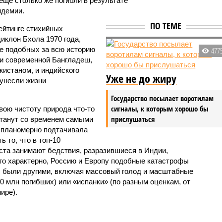
 ещё столько же погибли в результате
ндемии.
ПО ТЕМЕ
ейтинге стихийных
иклон Бхола 1970 года,
 подобных за всю историю
477
и современной Бангладеш,
истаном, и индийского
Уже не до жиру
унесли жизни
Государство посылает воротилам
сигналы, к которым хорошо бы
вою чистоту природа что-то
прислушаться
станут со временем самыми
и планомерно подтачивала
 то, что в топ-10
ста занимают бедствия, разразившиеся в Индии,
то характерно, Россию и Европу подобные катастрофы
ды были другими, включая массовый голод и масштабные
 млн погибших) или «испанки» (по разным оценкам, от
ире).