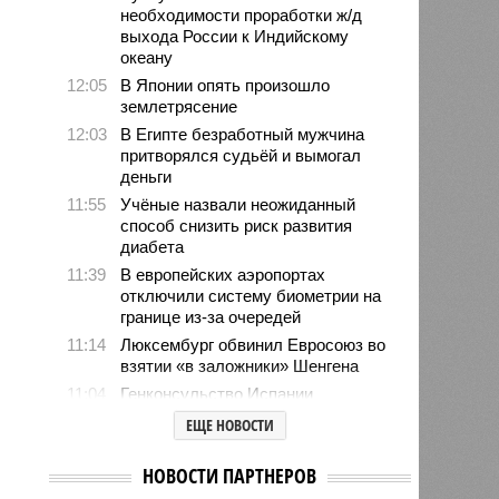
необходимости проработки ж/д
выхода России к Индийскому
океану
12:05
В Японии опять произошло
землетрясение
12:03
В Египте безработный мужчина
притворялся судьёй и вымогал
деньги
11:55
Учёные назвали неожиданный
способ снизить риск развития
диабета
11:39
В европейских аэропортах
отключили систему биометрии на
границе из-за очередей
11:14
Люксембург обвинил Евросоюз во
взятии «в заложники» Шенгена
11:04
Генконсульство Испании
выпустило предупреждение для
ЕЩЕ НОВОСТИ
россиян
10:39
МИД РФ: Евросоюз не позволит в
НОВОСТИ ПАРТНЕРОВ
ближайшее время урегулировать