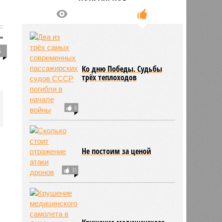
5
Ко дню Победы. Судьбы
трёх теплоходов
6
Не постоим за ценой
31