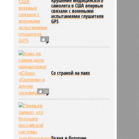
Крушение медицинского
самолета в США впервые
связали с военными
испытаниями глушителя
GPS
1
Со страной на паях
284
Вклад в будущее