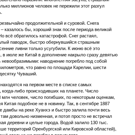
олько миллионов человек не пережили этот разгул
.
чрезвычайно продолжительной и суровой. Снега
 – казалось бы, хороший знак после периода великой
Но всё обратилось катастрофой. Снег растаял,
валый паводок, быстро обернувшийся страшным
енние ливни только усугубили. К июню всё это
, в июле же Китай в дополнение накрыло сразу девятью
 невообразимыми: наводнение погребло под собой
километров, что равно по площади Карелии, шести
десятку Чуваший.
 находятся на первом месте в списке самых
 когда-либо происходивших на планете. Число
3 млн человек, число погибших, по некоторым оценкам,
 Китая подобное не в новинку. Так, в сентябре 1887
е дамбы на реке Хуанхэ и быстро залила почти весь
 там довольно низменная, и потоп просто не встречал
жая деревни и целые города. Водой залило 130 тыс.
ьше территорий Оренбургской или Кировской областей),