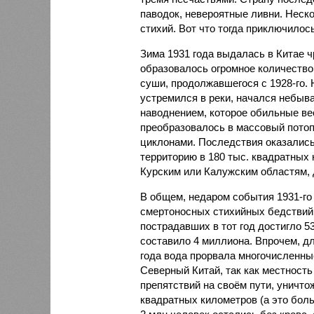
паводок, невероятные ливни. Неск
стихий. Вот что тогда приключилось
Зима 1931 года выдалась в Китае 
образовалось огромное количество
суши, продолжавшегося с 1928-го. 
устремился в реки, начался небы
наводнением, которое обильные вес
преобразовалось в массовый потоп
циклонами. Последствия оказались
территорию в 180 тыс. квадратных 
Курским или Калужским областям, 
В общем, недаром события 1931-го
смертоносных стихийных бедствий,
пострадавших в тот год достигло 5
составило 4 миллиона. Впрочем, для
года вода прорвала многочисленны
Северный Китай, так как местность
препятствий на своём пути, уничто
квадратных километров (а это бол