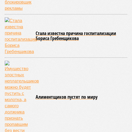
паводок, невероятные ливни. Несколько миллионов
человек не пережили этот разгул стихий. Вот что тогда
приключилось.
Зима 1931 года выдалась в Китае чрезвычайно
продолжительной и суровой. Снега образовалось огромное
количество – казалось бы, хороший знак после периода
великой суши, продолжавшегося с 1928-го. Но всё
обратилось катастрофой. Снег растаял, устремился в реки,
начался небывалый паводок, быстро обернувшийся
страшным наводнением, которое обильные весенние ливни
только усугубили. К июню всё это преобразовалось в
массовый потоп, в июле же Китай в дополнение накрыло
сразу девятью циклонами. Последствия оказались
невообразимыми: наводнение погребло под собой
территорию в 180 тыс. квадратных километров, что равно
по площади Карелии, шести Курским или Калужским
областям, десятку Чуваший.
В общем, недаром события 1931-го находятся на первом
месте в списке самых смертоносных стихийных бедствий,
когда-либо происходивших на планете. Число