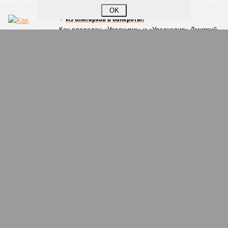
что-то знала о том, какие именно страны станут со
OK
временем самыми «грязными» в плане производств, и
планомерно подтачивала их демографию. А как ещё
объяснить то, что в топ-10 природных катастроф почти все
места занимают бедствия, разразившиеся в Индии,
Пакистане, Бангладеш и Турции? Что характерно, Россию и
Европу подобные катастрофы никогда не затрагивали,
здесь беды были другими, включая массовый голод и
масштабные эпидемии вроде бубонной чумы (200 млн
погибших) или «испанки» (по разным оценкам, от 17,4 до
100 млн погибших во всём мире).
Когда земля – дыбом
Но это дела давно минувших дней. А что нам ждать в
дальнейшем? Авторы энциклопедии A-Z Animals,
основываясь на современных научных исследованиях и
глобальных тенденциях, составили свой список
потенциально самых смертоносных стихийных бедствий,
угрожающих человечеству непосредственно сейчас, в XXI
веке.