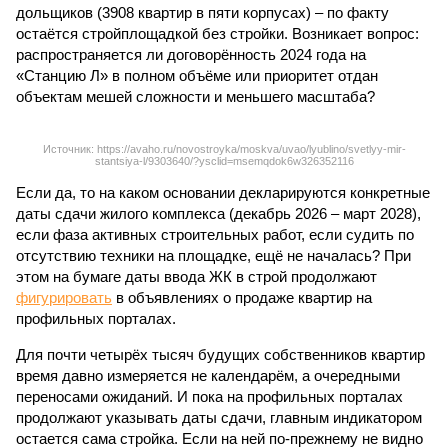
дольщиков (3908 квартир в пяти корпусах) – по факту
остаётся стройплощадкой без стройки. Возникает вопрос:
распространяется ли договорённость 2024 года на
«Станцию Л» в полном объёме или приоритет отдан
объектам мешей сложности и меньшего масштаба?
Источник: https://avaho.ru/novostroyka/moskva/uvao/lyublino/svetlyy-mir-
stantsiya-l/9303640/?ysclid=msemqdok6w326352116
Если да, то на каком основании декларируются конкретные
даты сдачи жилого комплекса (декабрь 2026 – март 2028),
если фаза активных строительных работ, если судить по
отсутствию техники на площадке, ещё не началась? При
этом на бумаге даты ввода ЖК в строй продолжают
фигурировать
в объявлениях о продаже квартир на
профильных порталах.
Для почти четырёх тысяч будущих собственников квартир
время давно измеряется не календарём, а очередными
переносами ожиданий. И пока на профильных порталах
продолжают указывать даты сдачи, главным индикатором
остается сама стройка. Если на ней по-прежнему не видно