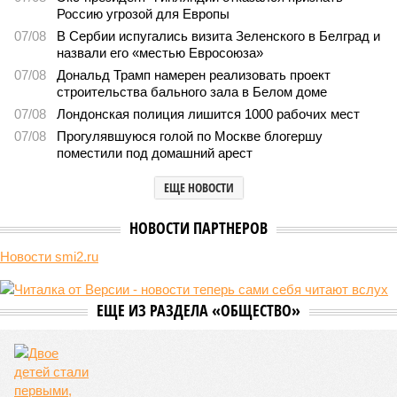
Последние времена
Земля уже не раз показывала человечеству свой крутой
нрав – когда покажет снова?
Земля уже не раз показывала человечеству свой крутой нрав – когда
покажет снова? (фото: АР-ТАСС)
Природа постоянно вступает в противоречие с нами. Ведь пока
она стремится всё на планете держать в балансе, человечество
не особенно церемонится с окружающей средой. Самые
массовые катастрофы в прошлом – какими они были? Какие
ждут нас со дня на день и чем грозят?
Рассказ
Стивена Кинга
, в котором описывались
последствия очередного апокалипсиса, искусственно
вызванного группой биологов, называется «Конец всей
этой мерзости». В реальной жизни участия пытливых