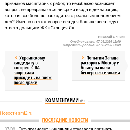
признаков масштабных работ, то неизбежно возникает
вопрос: не превращаются ли сроки ввода в декларацию,
которая все больше расходится с реальным положением
дел? Именно на этот вопрос сегодня больше всего ждут
ответа дольщики ЖК «Станция Л».
Николай Ольхин
Опубликовано:
07.08.2026 11:09
Отредактировано:
07.08.2026 11:09
Украинскому
Попытки Запада
кандидату в
рассорить Москву и
конгресс США
Астану назвали
запретили
бесперспективными
приходить на пляж
после драки
КОММЕНТАРИИ
0
Новости smi2.ru
Версия
//
Общество
//
Земля уже не раз показывала человечеству свой
крутой нрав – когда покажет снова?
703