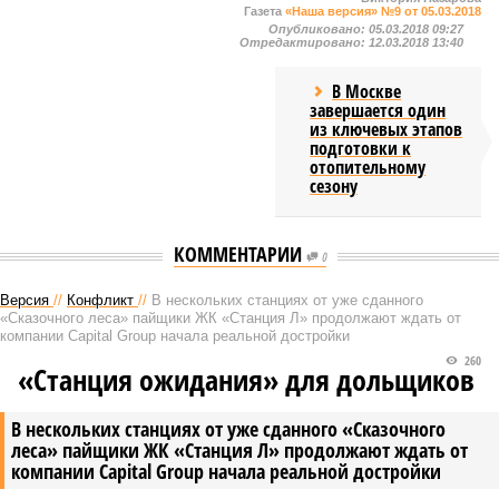
Газета
«Наша версия» №9 от 05.03.2018
Опубликовано:
05.03.2018 09:27
Отредактировано:
12.03.2018 13:40
В Москве
завершается один
из ключевых этапов
подготовки к
отопительному
сезону
КОММЕНТАРИИ
0
Версия
//
Конфликт
//
В нескольких станциях от уже сданного
«Сказочного леса» пайщики ЖК «Станция Л» продолжают ждать от
компании Capital Group начала реальной достройки
260
«Станция ожидания» для дольщиков
В нескольких станциях от уже сданного «Сказочного
леса» пайщики ЖК «Станция Л» продолжают ждать от
компании Capital Group начала реальной достройки