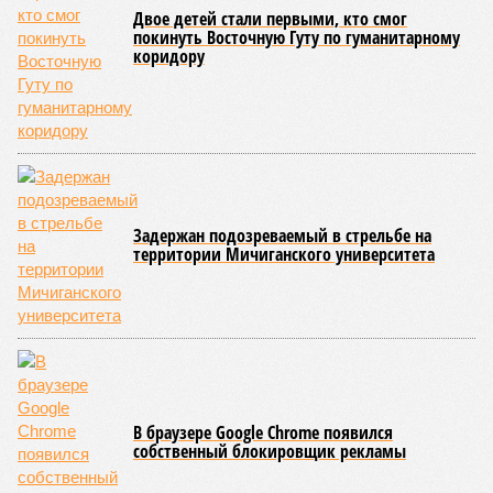
исследователей в организации конца света может не
понадобиться: природа сама разберётся, как и где
уменьшить масштабы человеческой популяции.
(фото: en.wikipedia.org)
Да, наша любимая маленькая планета может быть
единственной, где в пределах Солнечной системы есть
полноценная жизнь, но Земля также регулярно пытается
эту жизнь уничтожить. Так уж вышло, что внутренние
процессы на планете включают в себя всевозможные
геологические, метеорологические и физические явления,
которые для человека довольно опасны. Или попросту
смертельны. И вот несколько тому примеров.
Все стихии сразу
Около 100 лет назад в Поднебесной приключилось то, что
у нас назвали бы тридцатью тремя несчастьями. Страну
последовательно поразили: многолетняя засуха, страшный