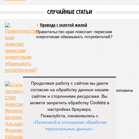
пострадавших в тот год достигло 53 млн человек, число
погибших, по некоторым оценкам, составило 4 миллиона.
Впрочем, для Китая подобное не в новинку. Так, в сентябре
1887 года вода прорвала многочисленные дамбы на реке
Хуанхэ и быстро залила почти весь Северный Китай, так
как местность там довольно низменная, и потоп просто не
встречал препятствий на своём пути, уничтожая деревни и
целые города. Водой залило 130 тыс. квадратных
километров (а это больше территорий Оренбургской или
Кировской областей), 2 млн человек остались без крова,
ещё столько же погибли в результате спровоцированной
катастрофой пандемии.
Продолжая работу с сайтом вы даете
Третье место по кровожадности в рейтинге стихийных
согласие на обработку данных нашим
бедствий занимает смертоносный циклон Бхола 1970 года,
сайтом и сторонними ресурсами. Вы
ставший самым мощным среди себе подобных за всю
можете запретить обработку Cookies в
историю наблюдений. Он поразил территории современной
настройках браузера.
Бангладеш, тогда называвшейся Восточным Пакистаном, и
Пожалуйста, ознакомьтесь с
индийского штата Западная Бенгалия. Шторма унесли
«Политикой в отношении обработки
жизни полумиллиона человек.
персональных данных»
.
Кажется, стремящаяся сохранить свою чистоту природа