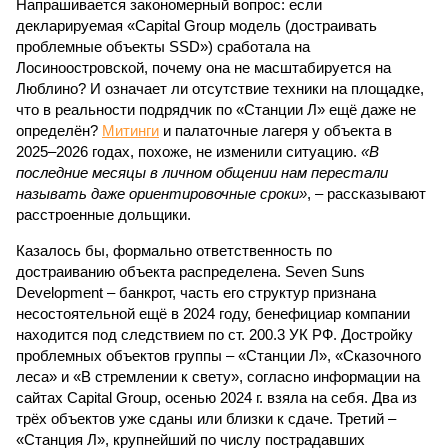
Напрашивается закономерный вопрос: если
декларируемая «Capital Group модель (достраивать
проблемные объекты SSD») сработала на
Лосиноостровской, почему она не масштабируется на
Люблино? И означает ли отсутствие техники на площадке,
что в реальности подрядчик по «Станции Л» ещё даже не
определён?
Митинги
и палаточные лагеря у объекта в
2025–2026 годах, похоже, не изменили ситуацию.
«В
последние месяцы в личном общении нам перестали
называть даже ориентировочные сроки»
, – рассказывают
расстроенные дольщики.
Казалось бы, формально ответственность по
достраиванию объекта распределена. Seven Suns
Development – банкрот, часть его структур признана
несостоятельной ещё в 2024 году, бенефициар компании
находится под следствием по ст. 200.3 УК РФ. Достройку
проблемных объектов группы – «Станции Л», «Сказочного
леса» и «В стремлении к свету», согласно информации на
сайтах Capital Group, осенью 2024 г. взяла на себя. Два из
трёх объектов уже сданы или близки к сдаче. Третий –
«Станция Л», крупнейший по числу пострадавших