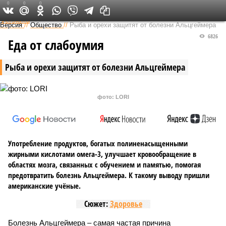
0
0
0
Федеральный выпуск
Версия
//
Общество
//
Рыба и орехи защитят от болезни Альцгеймера
6826
Еда от слабоумия
Рыба и орехи защитят от болезни Альцгеймера
фото: LORI
Употребление продуктов, богатых полиненасыщенными
жирными кислотами омега-3, улучшает кровообращение в
областях мозга, связанных с обучением и памятью, помогая
предотвратить болезнь Альцгеймера. К такому выводу пришли
американские учёные.
Сюжет:
Здоровье
Болезнь Альцгеймера – самая частая причина