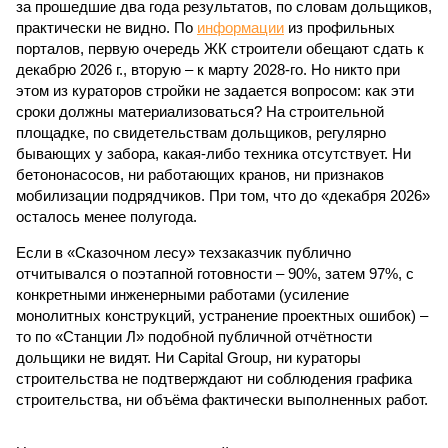
за прошедшие два года результатов, по словам дольщиков,
практически не видно. По
информации
из профильных
порталов, первую очередь ЖК строители обещают сдать к
декабрю 2026 г., вторую – к марту 2028-го. Но никто при
этом из кураторов стройки не задается вопросом: как эти
сроки должны материализоваться? На строительной
площадке, по свидетельствам дольщиков, регулярно
бывающих у забора, какая-либо техника отсутствует. Ни
бетононасосов, ни работающих кранов, ни признаков
мобилизации подрядчиков. При том, что до «декабря 2026»
осталось менее полугода.
Если в «Сказочном лесу» техзаказчик публично
отчитывался о поэтапной готовности – 90%, затем 97%, с
конкретными инженерными работами (усиление
монолитных конструкций, устранение проектных ошибок) –
то по «Станции Л» подобной публичной отчётности
дольщики не видят. Ни Capital Group, ни кураторы
строительства не подтверждают ни соблюдения графика
строительства, ни объёма фактически выполненных работ.