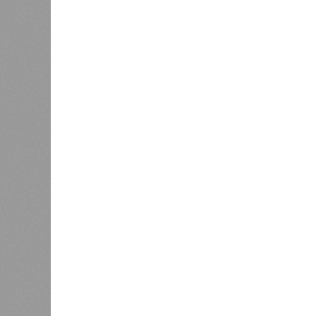
Право на память
самой с
долголе
1
теории 
практич
2
В 2023
Cell.c
относя
Энергообман
вероят
неспос
белков, а также дисфункция митох
всяком случае, таковы предположе
биологического старения является
концах хромосом) – такое можно и
Но первая и главная проблема, пиш
мутациях. Это изменения в генетич
сперматозоидов и яйцеклеток), ко
клеток и происходят на протяжении
воздействием внешних факторов, ус