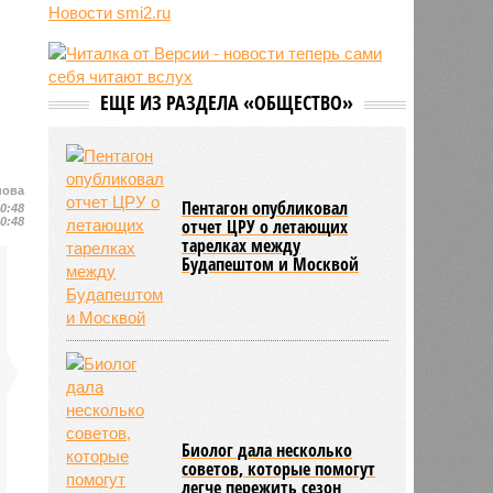
Новости smi2.ru
06/08
Euractiv: закрытие границы с
Россией спровоцировало спад
экономики Финляндии
06/08
Минобрнауки осенью примет
ЕЩЕ ИЗ РАЗДЕЛА «ОБЩЕСТВО»
решение о правилах приёма на
платные места в вузах
нова
Пентагон опубликовал
10:48
10:48
отчет ЦРУ о летающих
тарелках между
Будапештом и Москвой
Биолог дала несколько
советов, которые помогут
легче пережить сезон