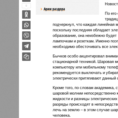
Новост
0
Арии раздора
По его
традиц
подчеркнул, что каждая линейная 
поскольку последняя обладает эле
образование, она неизбежно будет
лампочкам и розеткам. Именно поэт
необходимо обесточивать все элек
Бычков особо акцентировал внимани
стационарной техникой. Шаровая м
компьютеру или мобильному телефо
рекомендуется выключать и убират
электрически притягивают данный 
Кроме того, по словам академика, 
шаровой молнии непосредственно к
жидкости и разницы электрических 
разряды происходят в непосредст
лечь на землю – в этом случае шар
человека.