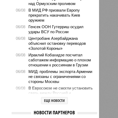
над Ормузским проливом
06/08
В МИД РФ призвали Европу
прекратить накачивать Киев
оружием
06/08
Генсек ООН Гутерриш осудил
удары ВСУ по России
06/08
Центробанк Азербайджана
объяснил остановку переводов
«Золотой Короны»
06/08
Ираклий Кобахидзе посчитал
саботажем информацию о плохом
отношении к россиянам в Грузии
06/08
МИД: проблемы экспорта Армении
не связаны с ограничениями со
стороны Москвы
06/08
В Евросоюзе не смогли установить
связь между Россией и
миграционным кризисом в Сеуте
ЕЩЕ НОВОСТИ
06/08
Ямпольская объяснила причины
проблем с поступлением в
НОВОСТИ ПАРТНЕРОВ
ведущие вузы страны