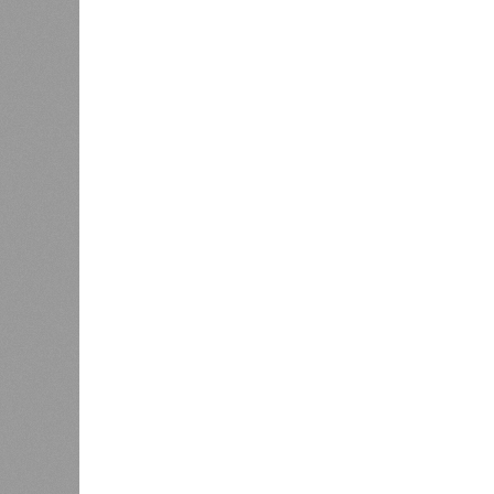
Южная Корея, Швейцария и Австр
74,2 года, от лидеров рейтинга м
задачу, чтобы к 2030 году эта цифр
это будет выполняться, неизвес
Эта железная печень
В своём новейшем исследовании, о
Сколковского института науки и те
Екатериной Храмеевой
подсчитала
бы этот срок мог быть, если исключ
соматические мутации.
Итак, пишет в своей разошедшейс
аудиторию публикации New York Pos
York Post, а не отечественные изда
средним показателем было бы 1759
921 год. Неплохо: одному-единств
было бы застать сразу несколько 
периодов и крушение десятка-друг
Но мы снова возвращаемся к ката
ДНК, которые начисто вычёркивают