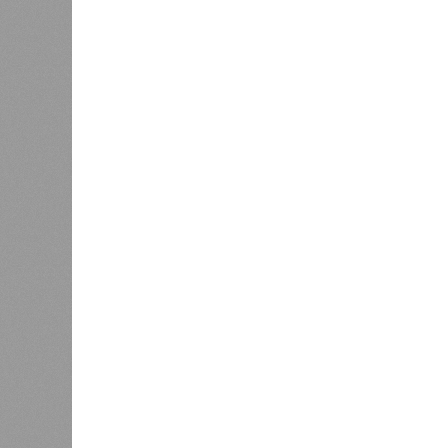
возможных вариантов долголетия.
остальных причин старения толь
сокращают теоретическую сред
жизни с 1759 до 156 лет»
, – расск
один из ключевых авторов исследо
Центра био- и медицинских технол
сотрудник Института искусственног
Интересно, что некоторые ткани на
устойчивы к соматическим мутациям
клетки печени: они с радостью зам
бесконечно долго. С другой сторон
(среднего слоя сердечной мышцы) 
головного мозга) гораздо более по
функция деления и размножения ут
невозможно. Когда они перестают ф
разумеется, приводит к смерти. А
«критическими точками ограничени
Причина ясна, но будущее 
Получается, что бедная несчастна
прочий алкоголь на ежедневной осно