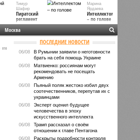
Тимур
Марина
Шафир
Ярдаева
Пиратский
Интеллектом
регламент
– по голове
Москва
ПОСЛЕДНИЕ НОВОСТИ
810
06/08
В Румынии заявили о неготовности
брать на себя помощь Украине
06/08
Матвиенко: россиянам могут
рекомендовать не посещать
Армению
06/08
Пьяный поляк жестоко избил двух
соотечественников, перепутав их с
украинцами
06/08
Эксперт оценил будущее
человечества в эпоху
искусственного интеллекта
06/08
Трамп рассказал о своём
отношении к главе Пентагона
06/08
Раскрыты подробности контроля