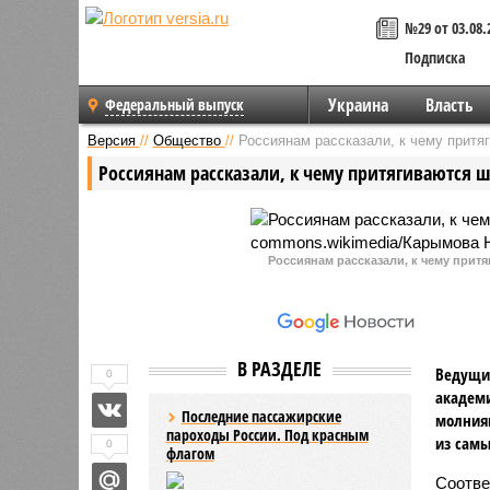
№29 от 03.08.
Подписка
Украина
Власть
Федеральный выпуск
Версия
//
Общество
//
Россиянам рассказали, к чему прит
Россиянам рассказали, к чему притягиваются
Россиянам рассказали, к чему прит
В РАЗДЕЛЕ
Ведущий
0
академи
Последние пассажирские
молниям
пароходы России. Под красным
из самы
0
флагом
Соотве