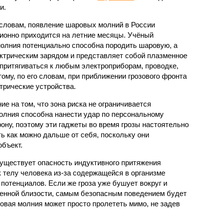
и.
 словам, появление шаровых молний в России
ионно приходится на летние месяцы. Учёный
молния потенциально способна породить шаровую, а
ктрическим зарядом и представляет собой плазменное
 притягиваться к любым электроприборам, проводке,
ому, по его словам, при приближении грозового фронта
трические устройства.
е на том, что зона риска не ограничивается
олния способна нанести удар по персональному
ну, поэтому эти гаджеты во время грозы настоятельно
ь как можно дальше от себя, поскольку они
объект.
существует опасность индуктивного притяжения
 телу человека из-за содержащейся в организме
потенциалов. Если же гроза уже бушует вокруг и
венной близости, самым безопасным поведением будет
овая молния может просто пролететь мимо, не задев