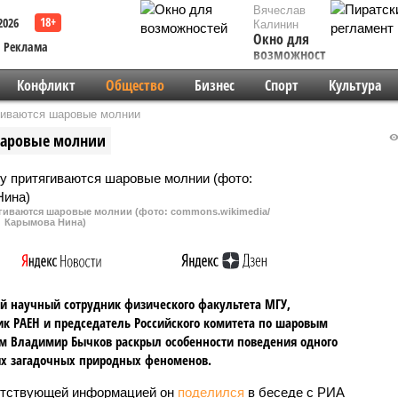
Вячеслав
2026
Калинин
Окно для
Реклама
возможностей
Конфликт
Общество
Бизнес
Спорт
Культура
ягиваются шаровые молнии
 шаровые молнии
ягиваются шаровые молнии (фото: commons.wikimedia/
Карымова Нина)
 научный сотрудник физического факультета МГУ,
к РАЕН и председатель Российского комитета по шаровым
 Владимир Бычков раскрыл особенности поведения одного
х загадочных природных феноменов.
тствующей информацией он
поделился
в беседе с РИА