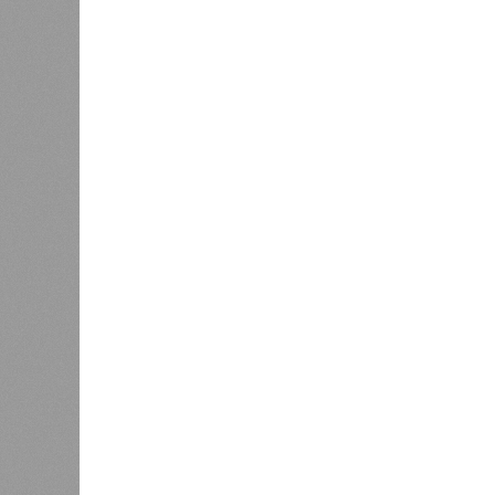
случается. Просто «потому что». И
Некоторые мутации не слишком раз
изменённом виде. Другие же привод
погибает.
«У 80-летнего человека
соматических мутаций. У организ
вернуться и исправить повреждени
Клерк
, доцент медицинской школы
протяжении десятилетий накопи
работы клетки, а в некоторых сл
есть получается, что, какие бы ан
пытались замедлить старение, устр
мутации возьмут своё.
Цифры
По данным за 2025 год, лидером п
стало Княжество Монако. В обще
благополучия этого крохотного к
оказывается, за Гонконгом. Если
Гонконге – до 85 с копейками. «Бр