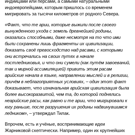
индийцами или персами, а самыми натуральными
индоевропейцами, которым пришлось со временем
мигрировать за тысячи километров от родного Севера.
«Факт, что те арии, которые выжили после своего
вынужденного ухода с земель древнейшей родины,
оказались способными, даже несмотря на то что ими
были сохранены лишь фрагменты их цивилизации,
доказать своё превосходство над расами, с которыми
они встречались на своих путях в начале
постледниковья, и что они сумели (как путём завоеваний,
так и мирной ассимиляцией) привить этим расам
арийские начала в языке, направлении мыслей и в религии,
причём в неблагоприятных условиях, – один этот факт
доказывает, что изначальная арийская цивилизация была
более высокоразвитой, чем та, до которой поднялись
неарийские расы, как равно и те арии, что мигрировали к
югу раньше, после разрушения их родины надвинувшимся
ледником»
, – утверждал Тилак.
Впрочем, есть и учёные, воспринимающие идеи
Жарниковой скептически. Например, один их крупнейших