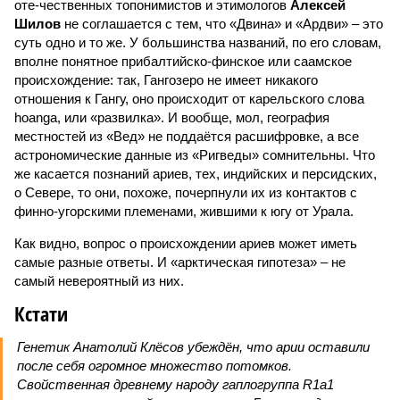
оте-чественных топонимистов и этимологов
Алексей
Шилов
не соглашается с тем, что «Двина» и «Ардви» – это
суть одно и то же. У большинства названий, по его словам,
вполне понятное прибалтийско-финское или саамское
происхождение: так, Гангозеро не имеет никакого
отношения к Гангу, оно происходит от карельского слова
hoanga, или «развилка». И вообще, мол, география
местностей из «Вед» не поддаётся расшифровке, а все
астрономические данные из «Ригведы» сомнительны. Что
же касается познаний ариев, тех, индийских и персидских,
о Севере, то они, похоже, почерпнули их из контактов с
финно-угорскими племенами, жившими к югу от Урала.
Как видно, вопрос о происхождении ариев может иметь
самые разные ответы. И «арктическая гипотеза» – не
самый невероятный из них.
Кстати
Генетик Анатолий Клёсов убеждён, что арии оставили
после себя огромное множество потомков.
Свойственная древнему народу гаплогруппа R1a1