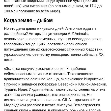
масштабные эпидемии вроде бубонной чумы (200 млн
погибших) или «испанки» (по разным оценкам, от 17,4 до
100 млн погибших во всём мире).
Когда земля – дыбом
Но это дела давно минувших дней. А что нам ждать в
дальнейшем? Авторы энциклопедии A-Z Animals,
основываясь на современных научных исследованиях и
глобальных тенденциях, составили свой список
потенциально самых смертоносных стихийных бедствий,
угрожающих человечеству непосредственно сейчас, в XXI
веке.
«Золото» получили землетрясения. К наиболее
сейсмоопасным регионам относится Тихоокеанское
вулканическое огненное кольцо, включающее Индонезию,
Японию и западное побережье Северной и Южной Америки.
Турция, Иран, Индия и Непал также расположены на очень
активных линиях разломов тектонических плит. Не
исключение и центральная часть США – причина в Нью-
Мадридском разломе в штате Миссури. Землетрясения
средней силы – явление, в общем-то, обычное и вполне