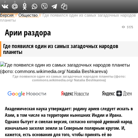
2
0
1
Федеральный выпуск
Версия
//
Общество
//
Где появился один из самых загадочных народов
планеты
5175
Арии раздора
Где появился один из самых загадочных народов
планеты
Где появился один из самых загадочных народов планеты (фото:
commons.wikimedia.org/ Natalia Beshkareva)
Академическая наука утверждает: родину ариев следует искать в
Азии, в том числе на территории нынешних Индии и Ирана.
Однако бытует и смелая версия, согласно которой древний народ
изначально заселял земли за Северным полярным кругом. И,
кажется, есть основания для того, чтобы принять её во