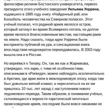
философии религии Бостонского университета, первого
президента этого учебного заведения
Уильяма Уоррена
,
издавшего в 1885 году книгу «Найденный рай, или
Колыбель человечества на Северном полюсе». Этот
учёный полагал, что родиной ариев являлся остров,
который затонул во время Всемирного потопа, но долгое
время являлся благословенным местом, настоящим раем
на земле. Надо сказать, тогда идеи Уоррена были
восприняты публикой на ура, и сенсационная книга
впоследствии неоднократно переиздавалась. В 2003 году
вышла она и в России.
Но вернёмся к Тилаку. Он, так же как и Жарникова,
утверждал, что зарю, с теми её особенностями,
описанными в «Ригведе», можно наблюдать исключительно
в Арктике, где арии жили в межледниковую эпоху, когда там
был довольно мягкий климат, а переселиться на юг им
пришлось 10 тыс. лет назад с наступлением нового
ледникового периода. Таким образом, в понимании учёных,
склоняющихся к верности «арктической гипотезы»
происхождения ариев, последние были вовсе никакими не