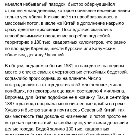
начался небывалый паводок, быстро обернувшийся
страшным наводнением, которое обильные весенние ливни
только усугубили. К июню всё это преобразовалось в
массовый потоп, в июле же Китай в дополнение накрыло
сразу девятью циклонами. Последствия оказались
невообразимыми: наводнение погребло под собой
территорию в 180 тыс. квадратных километров, что равно
по площади Карелии, шести Курским или Калужским
областям, десятку Чуваший.
В общем, недаром события 1931-го находятся на первом
месте в списке самых смертоносных стихийных бедствий,
когда-либо происходивших на планете. Число
пострадавших в тот год достигло 53 млн человек, число
погибших, по некоторым оценкам, составило 4 миллиона.
Впрочем, для Китая подобное не в новинку. Так, в сентябре
1887 года вода прорвала многочисленные дамбы на реке
Хуанхэ и быстро залила почти весь Северный Китай, так
как местность там довольно низменная, и потоп просто не
встречал препятствий на своём пути, уничтожая деревни и
целые города. Водой залило 130 тыс. квадратных