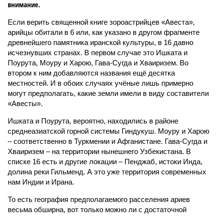
внимание.
Если верить священной книге зороастрийцев «Авеста»,
арийцы обитали в 6 или, как указано в другом фрагменте
древнейшего памятника иранской культуры, в 16 давно
исчезнувших странах. В первом случае это Ишката и
Поурута, Моуру и Харою, Гава-Сугда и Хваиризем. Во
втором к ним добавляются названия ещё десятка
местностей. И в обоих случаях учёные лишь примерно
могут предполагать, какие земли имели в виду составители
«Авесты».
Ишката и Поурута, вероятно, находились в районе
среднеазиатской горной системы Гиндукуш. Моуру и Харою
– соответственно в Туркмении и Афганистане. Гава-Сугда и
Хваиризем – на территории нынешнего Узбекистана. В
списке 16 есть и другие локации – Пенджаб, истоки Инда,
долина реки Гильменд. А это уже территория современных
нам Индии и Ирана.
То есть география предполагаемого расселения ариев
весьма обширна, вот только можно ли с достаточной