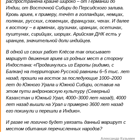
распространена крайне широко – от Германии до
Индии, от Восточной Сибири до Персидского залива.
Кровь ариев, к примеру, течёт в голландцах, немцах,
поляках, русских, словенцах, французах, чехах. И далее
к востоку – в армянах, грузинах, иранцах, осетинах,
пуштунах, сирийцах, шорцах. Арийская ДНК есть у
иранцев, значительной доли индийцев.
В одной из своих работ Клёсов так описывает
маршрут движения ариев из родных мест в сторону
Индостана: «Продвинулись из Европы (видимо, с
Балкан) на территорию Русской равнины 6–5 тыс. лет
назад, прошли на восток за последующие 1000–2000
лет до Южного Урала и Южной Сибири, оставив на
этом пути андроновскую культуру (Северный
Казахстан и Южный Урал, 4000–3000 лет назад), 4000
лет назад вышли на Урал и примерно 3600 лет назад
его покинули и перешли в Индию».
И разве не логично будет увязать данный маршрут с
местом обитания перечисленных народов?
Александр Кузьмин