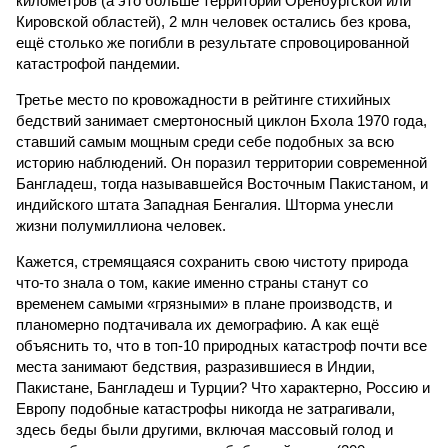
километров (а это больше территорий Оренбургской или
Кировской областей), 2 млн человек остались без крова,
ещё столько же погибли в результате спровоцированной
катастрофой пандемии.
Третье место по кровожадности в рейтинге стихийных
бедствий занимает смертоносный циклон Бхола 1970 года,
ставший самым мощным среди себе подобных за всю
историю наблюдений. Он поразил территории современной
Бангладеш, тогда называвшейся Восточным Пакистаном, и
индийского штата Западная Бенгалия. Шторма унесли
жизни полумиллиона человек.
Кажется, стремящаяся сохранить свою чистоту природа
что-то знала о том, какие именно страны станут со
временем самыми «грязными» в плане производств, и
планомерно подтачивала их демографию. А как ещё
объяснить то, что в топ-10 природных катастроф почти все
места занимают бедствия, разразившиеся в Индии,
Пакистане, Бангладеш и Турции? Что характерно, Россию и
Европу подобные катастрофы никогда не затрагивали,
здесь беды были другими, включая массовый голод и