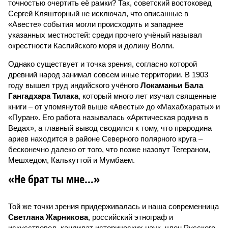
точностью очертить её рамки? Так, советский востоковед
Сергей Кляшторный не исключал, что описанные в
«Авесте» события могли происходить и западнее
указанных местностей: среди прочего учёный называл
окрестности Каспийского моря и долину Волги.
Однако существует и точка зрения, согласно которой
древний народ занимал совсем иные территории. В 1903
году вышел труд индийского учёного
Локаманьи Бала
Гангадхара Тилака
, который много лет изучал священные
книги – от упомянутой выше «Авесты» до «Махабхараты» и
«Пуран». Его работа называлась «Арктическая родина в
Ведах», а главный вывод сводился к тому, что прародина
ариев находится в районе Северного полярного круга –
бесконечно далеко от того, что позже назовут Тегераном,
Мешхедом, Калькуттой и Мумбаем.
«Не брат ты мне…»
Той же точки зрения придерживалась и наша современница
Светлана Жарникова
, российский этнограф и
искусствовед, кандидат исторических наук, член Русского