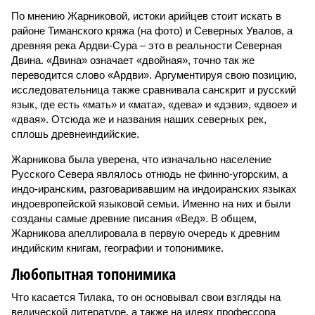
По мнению Жарниковой, истоки арийцев стоит искать в
районе Тиманского кряжа (на фото) и Северных Увалов, а
древняя река Ардви-Сура – это в реальности Северная
Двина. «Двина» означает «двойная», точно так же
переводится слово «Ардви». Аргументируя свою позицию,
исследовательница также сравнивала санскрит и русский
язык, где есть «мать» и «мата», «дева» и «дэви», «двое» и
«двая». Отсюда же и названия наших северных рек,
сплошь древнеиндийские.
Жарникова была уверена, что изначально население
Русского Севера являлось отнюдь не финно-угорским, а
индо-иранским, разговаривавшим на индоиранских языках
индоевропейской языковой семьи. Именно на них и были
созданы самые древние писания «Вед». В общем,
Жарникова апеллировала в первую очередь к древним
индийским книгам, географии и топонимике.
Любопытная топонимика
Что касается Тилака, то он основывал свои взгляды на
ведической литературе, а также на идеях профессора