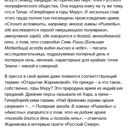
географического общества. Она издала книгу на ту же тему,
что и Тилак: «Гиперборея и горы Меру». И несколько глав
этого труда полностью посвящены происхождению ариев.
«Стоит вспомнить, например, многие гимны «Ригведы»,
где воспевается период «мерцающего полумрака»,
именуемого зарёй, где говорится о долгой, многодневной
ночи, о том, что созвездие Семь Риши (Большая
Медведица) всегда видно высоко в небе»
, – писала
исследовательница, подразумевая полярный день и
полярную ночь, явления, характерные для крайних точек
Земли – южной и северной.
В прессе в своё время даже появился соответствующий
термин: «Открытие Жарниковой». Но прежде – а что такое,
собственно, горы Меру? Это прародина ариев из индийских
преданий. Древние персы называли её Хара, а греки –
Гиперборейскими горами.
«Над древними горами ариев
сверкает <…> Полярная звезда. В гимнах «Ригведы» и
«Авесты» говорится о том, что на родине ариев
«полгода длится день и полгода ночь»
, – отмечала
Жарникова в интервью газете «Русский Север».