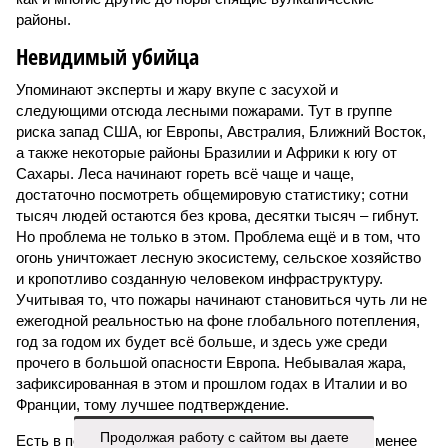
районы.
Невидимый убийца
Упоминают эксперты и жару вкупе с засухой и
следующими отсюда лесными пожарами. Тут в группе
риска запад США, юг Европы, Австралия, Ближний Восток,
а также некоторые районы Бразилии и Африки к югу от
Сахары. Леса начинают гореть всё чаще и чаще,
достаточно посмотреть общемировую статистику; сотни
тысяч людей остаются без крова, десятки тысяч – гибнут.
Но проблема не только в этом. Проблема ещё и в том, что
огонь уничтожает лесную экосистему, сельское хозяйство
и кропотливо созданную человеком инфраструктуру.
Учитывая то, что пожары начинают становиться чуть ли не
ежегодной реальностью на фоне глобального потепления,
год за годом их будет всё больше, и здесь уже среди
прочего в большой опасности Европа. Небывалая жара,
зафиксированная в этом и прошлом годах в Италии и во
Франции, тому лучшее подтверждение.
Продолжая работу с сайтом вы даете
Есть в перечне A-Z Animals и экзотика, впрочем, не менее