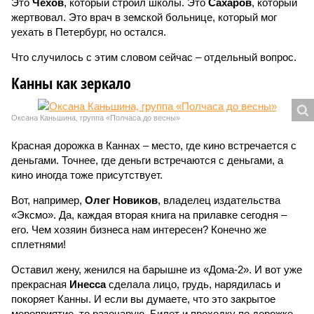
Это
Чехов
, который строил школы. Это
Сахаров
, который
жертвовал. Это врач в земской больнице, который мог
уехать в Петербург, но остался.
Что случилось с этим словом сейчас – отдельный вопрос.
Канны как зеркало
Оксана Каньшина, группа «Полчаса до весны»
Красная дорожка в Каннах – место, где кино встречается с
деньгами. Точнее, где деньги встречаются с деньгами, а
кино иногда тоже присутствует.
Вот, например,
Олег Новиков
, владелец издательства
«Эксмо». Да, каждая вторая книга на прилавке сегодня –
его. Чем хозяин бизнеса нам интересен? Конечно же
сплетнями!
Оставил жену, женился на барышне из «Дома-2». И вот уже
прекрасная
Инесса
сделала лицо, грудь, нарядилась и
покоряет Канны. И если вы думаете, что это закрытое
мероприятие, то разочарую. Билет и проходку по дорожке