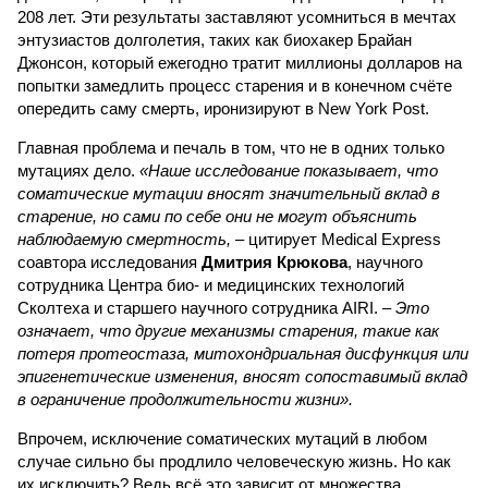
208 лет. Эти результаты заставляют усомниться в мечтах
энтузиастов долголетия, таких как биохакер Брайан
Джонсон, который ежегодно тратит миллионы долларов на
попытки замедлить процесс старения и в конечном счёте
опередить саму смерть, иронизируют в New York Post.
Главная проблема и печаль в том, что не в одних только
мутациях дело.
«Наше исследование показывает, что
соматические мутации вносят значительный вклад в
старение, но сами по себе они не могут объяснить
наблюдаемую смертность, –
цитирует Medical Express
соавтора исследования
Дмитрия Крюкова
, научного
сотрудника Центра био- и медицинских технологий
Сколтеха и старшего научного сотрудника AIRI. –
Это
означает, что другие механизмы старения, такие как
потеря протеостаза, митохондриальная дисфункция или
эпигенетические изменения, вносят сопоставимый вклад
в ограничение продолжительности жизни».
Впрочем, исключение соматических мутаций в любом
случае сильно бы продлило человеческую жизнь. Но как
их исключить? Ведь всё это зависит от множества