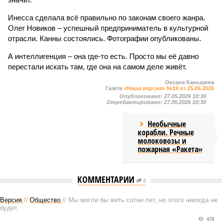
Инесса сделала всё правильно по законам своего жанра.
Олег Новиков – успешный предприниматель в культурной
отрасли. Канны состоялись. Фотографии опубликованы.
А интеллигенция – она где-то есть. Просто мы её давно
перестали искать там, где она на самом деле живёт.
Оксана Каньшина
Газета
«Наша версия» №19 от 25.05.2026
Опубликовано:
27.05.2026 10:30
Отредактировано:
27.05.2026 10:30
Необычные
корабли. Речные
молоковозы и
пожарная «Ракета»
КОММЕНТАРИИ
0
Версия
//
Общество
//
Мы могли бы жить сотни лет, но этого никогда не
будет
478