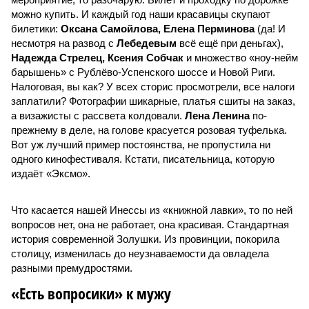
можно купить. И каждый год наши красавицы скупают
билетики:
Оксана Самойлова, Елена Перминова
(да! И
несмотря на развод с
Лебедевым
всё ещё при деньгах),
Надежда Стрелец, Ксения Собчак
и множество «ноу-нейм
барышень» с Рублёво-Успенского шоссе и Новой Риги.
Налоговая, вы как? У всех сторис просмотрели, все налоги
заплатили? Фотографии шикарные, платья сшиты на заказ,
а визажисты с рассвета колдовали.
Лена Ленина
по-
прежнему в деле, на голове красуется розовая туфелька.
Вот уж лучший пример постоянства, не пропустила ни
одного кинофестиваля. Кстати, писательница, которую
издаёт «Эксмо».
Что касается нашей Инессы из «книжной лавки», то по ней
вопросов нет, она не работает, она красивая. Стандартная
история современной Золушки. Из провинции, покорила
столицу, изменилась до неузнаваемости да овладела
разными премудростями.
«Есть вопросики» к мужу