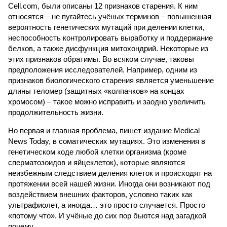
Cell.com, были описаны 12 признаков старения. К ним
относятся – не пугайтесь учёных терминов – повышенная
вероятность генетических мутаций при делении клетки,
неспособность контролировать выработку и поддержание
белков, а также дисфункция митохондрий. Некоторые из
этих признаков обратимы. Во всяком случае, таковы
предположения исследователей. Например, одним из
признаков биологического старения является уменьшение
длины теломер (защитных «колпачков» на концах
хромосом) – такое можно исправить и заодно увеличить
продолжительность жизни.
Но первая и главная проблема, пишет издание Medical
News Today, в соматических мутациях. Это изменения в
генетическом коде любой клетки организма (кроме
сперматозоидов и яйцеклеток), которые являются
неизбежным следствием деления клеток и происходят на
протяжении всей нашей жизни. Иногда они возникают под
воздействием внешних факторов, условно таких как
ультрафиолет, а иногда… это просто случается. Просто
«потому что». И учёные до сих пор бьются над загадкой
почему.