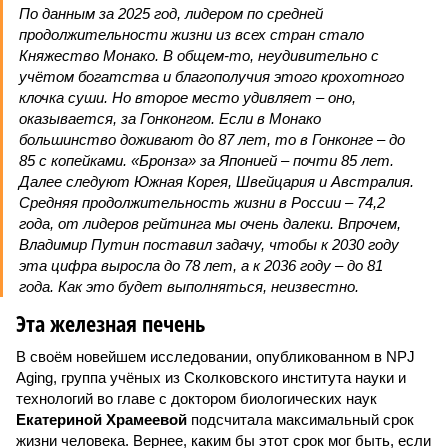
По данным за 2025 год, лидером по средней
продолжительности жизни из всех стран стало
Княжество Монако. В общем-то, неудивительно с
учётом богатства и благополучия этого крохотного
клочка суши. Но второе место удивляет – оно,
оказывается, за Гонконгом. Если в Монако
большинство доживают до 87 лет, то в Гонконге – до
85 с копейками. «Бронза» за Японией – почти 85 лет.
Далее следуют Южная Корея, Швейцария и Австралия.
Средняя продолжительность жизни в России – 74,2
года, от лидеров рейтинга мы очень далеки. Впрочем,
Владимир Путин поставил задачу, чтобы к 2030 году
эта цифра выросла до 78 лет, а к 2036 году – до 81
года. Как это будет выполняться, неизвестно.
Эта железная печень
В своём новейшем исследовании, опубликованном в NPJ
Aging, группа учёных из Сколковского института науки и
технологий во главе с доктором биологических наук
Екатериной Храмеевой
подсчитала максимальный срок
жизни человека. Вернее, каким бы этот срок мог быть, если