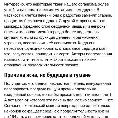
Интересно, что некоторые ткани нашего организма более
устойчивы к соматическим мутациям, чем другие. В
частности, клетки печени: они с радостью заменят старые,
процветая бесконечно долго. С другой стороны, клетки
миокарда (среднего слоя сердечной мышцы) и нейроны
(клетки головного мозга) гораздо более подвержены
мутациям: если их функция деления и размножения
утрачена, восстановить её невозможно. Когда они
перестают функционировать, отказывают сердце и мозг,
что, разумеется, приводит к смерти. Авторы исследования
называют эти типы клеток «критическими точками
ограничения продолжительности жизни».
Причина ясна, но будущее в тумане
Получается, что бедная несчастная печень, вынужденная
переваривать вредную пищу и прочий алкоголь на
ежедневной основе, могла бы прожить десятки тысяч лет!
А вот мозг, от которого эта печень полностью зависит, – нет.
Согласно сколковской модели повреждение одних только
нейронов сокращает среднюю продолжительность жизни
до 194 лет, а повреждение клеток сердечной мышцы – до