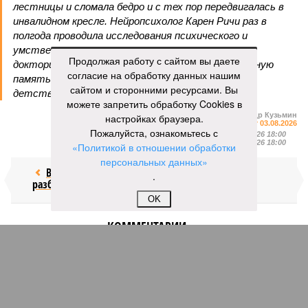
лестницы и сломала бедро и с тех пор передвигалась в
инвалидном кресле. Нейропсихолог Карен Ричи раз в
полгода проводила исследования психического и
умственного состояния старушки: по словам
Продолжая работу с сайтом вы даете
докторши, Кальман до самого конца сохраняла ясную
согласие на обработку данных нашим
память и ум, рассказывая Ричи стихи из своего
сайтом и сторонними ресурсами. Вы
детства и решая арифметические задачки.
можете запретить обработку Cookies в
Александр Кузьмин
настройках браузера.
Газета
«Наша версия» №29 от 03.08.2026
Пожалуйста, ознакомьтесь с
Опубликовано:
04.08.2026 18:00
Отредактировано:
04.08.2026 18:00
«Политикой в отношении обработки
персональных данных»
Воры без
Последние
.
разбора
времена
OK
КОММЕНТАРИИ
0
Версия
//
Общество
//
Земля уже не раз показывала человечеству свой
крутой нрав – когда покажет снова?
435
Последние времена