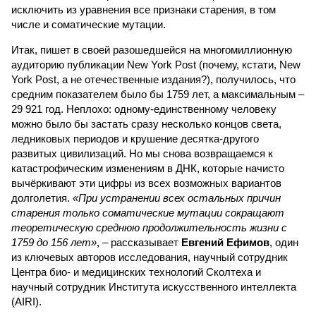
исключить из уравнения все признаки старения, в том
числе и соматические мутации.
Итак, пишет в своей разошедшейся на многомиллионную
аудиторию публикации New York Post (почему, кстати, New
York Post, а не отечественные издания?), получилось, что
средним показателем было бы 1759 лет, а максимальным –
29 921 год. Неплохо: одному-единственному человеку
можно было бы застать сразу несколько концов света,
ледниковых периодов и крушение десятка-другого
развитых цивилизаций. Но мы снова возвращаемся к
катастрофическим изменениям в ДНК, которые начисто
вычёркивают эти цифры из всех возможных вариантов
долголетия.
«При устранении всех остальных причин
старения только соматические мутации сокращают
теоретическую среднюю продолжительность жизни с
1759 до 156 лет»
, – рассказывает
Евгений Ефимов
, один
из ключевых авторов исследования, научный сотрудник
Центра био- и медицинских технологий Сколтеха и
научный сотрудник Института искусственного интеллекта
(AIRI).