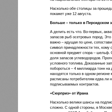
Насколько обе столицы за прошедш
покажет уже 12 августа.
Больше – только в Персидском 
А делить есть что. Во-первых, акв
запасов рыб осетровых пород. Это 
важно – идущая по цене, сопостави
символ принадлежности тех, кому о
основной предмет спора – шельф. От
доля запасов углеводородов. Прогн
условного топлива. Доказанные запа
побороться – 4 миллиарда тонн на
находятся только в одном регионе 
расписаны потребителям едва ли не
подписываемых контрактов.
«Сюрприз» от Ирана
Насколько велики шансы на подписа
сложно. С одной стороны, в Москве