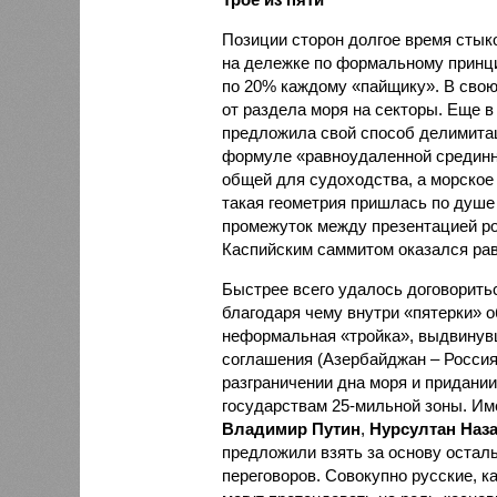
Позиции сторон долгое время стык
на дележке по формальному принци
по 20% каждому «пайщику». В свою
от раздела моря на секторы. Еще в
предложила свой способ делимитац
формуле «равноудаленной срединно
общей для судоходства, а морское
такая геометрия пришлась по душе
промежуток между презентацией р
Каспийским саммитом оказался ра
Быстрее всего удалось договоритьс
благодаря чему внутри «пятерки» 
неформальная «тройка», выдвинувш
соглашения (Азербайджан – Россия 
разграничении дна моря и придани
государствам 25-мильной зоны. Им
Владимир Путин
,
Нурсултан Наз
предложили взять за основу остал
переговоров. Совокупно русские, 