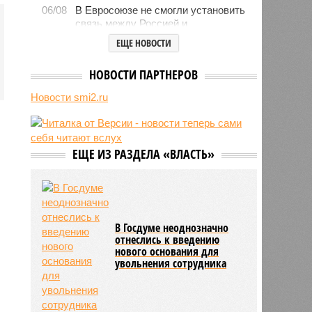
06/08
В Евросоюзе не смогли установить
связь между Россией и
миграционным кризисом в Сеуте
ЕЩЕ НОВОСТИ
06/08
Ямпольская объяснила причины
проблем с поступлением в
НОВОСТИ ПАРТНЕРОВ
ведущие вузы страны
Новости smi2.ru
06/08
Euractiv: закрытие границы с
Россией спровоцировало спад
экономики Финляндии
06/08
Минобрнауки осенью примет
ЕЩЕ ИЗ РАЗДЕЛА «ВЛАСТЬ»
решение о правилах приёма на
платные места в вузах
В Госдуме неоднозначно
отнеслись к введению
нового основания для
увольнения сотрудника