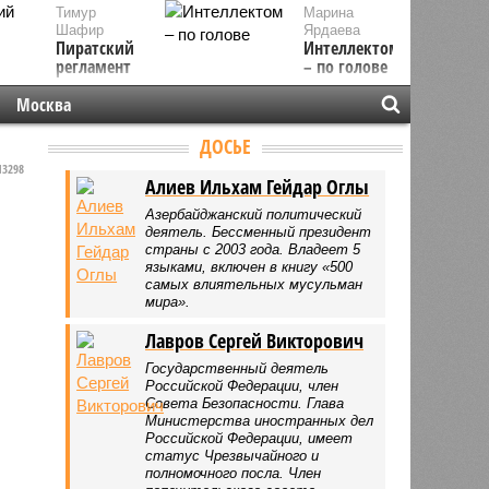
Тимур
Марина
Шафир
Ярдаева
Пиратский
Интеллектом
регламент
– по голове
Москва
ДОСЬЕ
3298
Алиев Ильхам Гейдар Оглы
Азербайджанский политический
деятель. Бессменный президент
страны с 2003 года. Владеет 5
языками, включен в книгу «500
самых влиятельных мусульман
мира».
Лавров Сергей Викторович
Государственный деятель
Российской Федерации, член
Совета Безопасности. Глава
Министерства иностранных дел
Российской Федерации, имеет
статус Чрезвычайного и
полномочного посла. Член