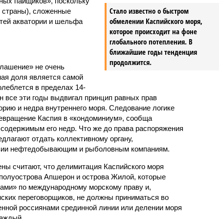
вных пайщиков», поскольку
Стало известно о быстром
й страны), сложенные
обмелении Каспийского моря,
етей акватории и шельфа
которое происходит на фоне
глобального потепления. В
ближайшие годы тенденция
продолжится.
глашение» не очень
мая доля является самой
олеблется в пределах 14-
ан все эти годы выдвигал принцип равных прав
орию и недра внутреннего моря. Следование логике
евращение Каспия в «кондоминиум», сообща
 содержимым его недр. Что же до права распоряжения
редлагают отдать коллективному органу,
зии нефтедобывающим и рыболовным компаниям.
ены считают, что делимитация Каспийского моря
полуострова Апшерон и острова Жилой, которые
ами» по международному морскому праву и,
нских переговорщиков, не должны приниматься во
нной россиянами срединной линии или делении моря
каждый.