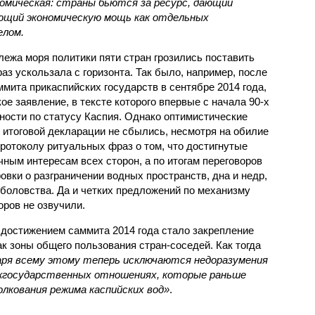
омическая: страны бьются за ресурс, дающий
ющий экономическую мощь как отдельных
елом.
лежа моря политики пяти стран грозились поставить
раз ускользала с горизонта. Так было, например, после
ммита прикаспийских государств в сентябре 2014 года,
ое заявление, в тексте которого впервые с начала 90-х
ости по статусу Каспия. Однако оптимистические
 итоговой декларации не сбылись, несмотря на обилие
ротоколу ритуальных фраз о том, что достигнутые
ным интересам всех сторон, а по итогам переговоров
вки о разграничении водных пространств, дна и недр,
ыболовства. Да и четких предложений по механизму
оров не озвучили.
достижением саммита 2014 года стало закрепление
к зоны общего пользования стран-соседей. Как тогда
аря всему этому теперь исключаются недоразумения
ежгосударственных отношениях, которые раньше
олкования режима каспийских вод»
.