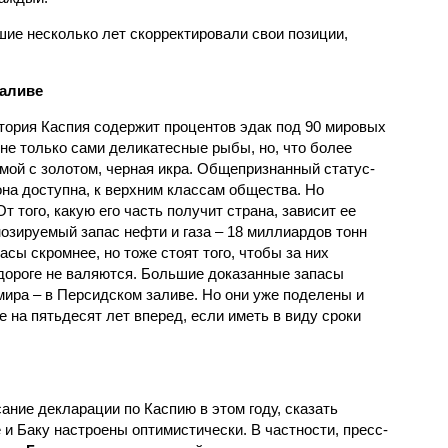
ие несколько лет скорректировали свои позиции,
заливе
атория Каспия содержит процентов эдак под 90 мировых
не только сами деликатесные рыбы, но, что более
мой с золотом, черная икра. Общепризнанный статус-
на доступна, к верхним классам общества. Но
 того, какую его часть получит страна, зависит ее
озируемый запас нефти и газа – 18 миллиардов тонн
сы скромнее, но тоже стоят того, чтобы за них
 дороге не валяются. Большие доказанные запасы
мира – в Персидском заливе. Но они уже поделены и
 на пятьдесят лет вперед, если иметь в виду сроки
ние декларации по Каспию в этом году, сказать
 и Баку настроены оптимистически. В частности, пресс-