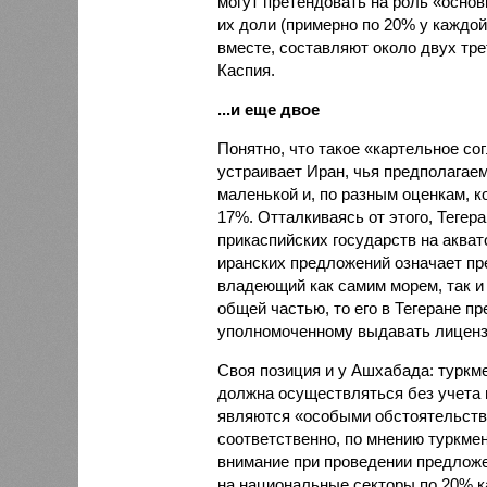
могут претендовать на роль «осно
их доли (примерно по 20% у каждо
вместе, составляют около двух тр
Каспия.
...и еще двое
Понятно, что такое «картельное со
устраивает Иран, чья предполагае
маленькой и, по разным оценкам, к
17%. Отталкиваясь от этого, Тегер
прикаспийских государств на акват
иранских предложений означает пр
владеющий как самим морем, так и
общей частью, то его в Тегеране п
уполномоченному выдавать лицен
Своя позиция и у Ашхабада: туркм
должна осуществляться без учета 
являются «особыми обстоятельств
соответственно, по мнению туркме
внимание при проведении предложе
на национальные секторы по 20% 