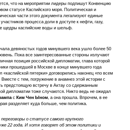
тся, что на мероприятии лидеры подпишут Конвенцию
овом статусе Каспийского моря. Политическая и
ическая части этого документа легализуют единые
участников процесса доли в доступе к нефти, газу,
ые щедры каспийские воды и шельф.
ачала девяностых годов минувшего века ушло более 50
овень. Пока все заинтересованные стороны излучают
бличная позиция российской дипломатии, глава которой
ники прошедшей в Москве в конце минувшего года
л «каспийской пятерки» договорились наконец «по всем
Вместе с тем, погружение в анамнез этой истории с
ть предстоящую встречу в Актау со сдержанным
вой дипломатии тоже случаются. Никто ведь не ожидал
рампа
с
Ким Чен Ыном
, а она прошла. Впрочем, в ее
орая разделяет куда больше, чем политика.
 переговоры о статусе самого крупного
уже 22 года. И хотя говорят об этом политики и