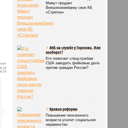
Мамут продает
Внешэкономбанку свое КБ
«Стрелка»
АНБ на службе у Горохова. Или
наоборот?
Кто помогает спецслужбам
США заводить фейковые дела
ухин
против граждан России?
18:10
18:10
Кривая реформа
Повышение пенсионного
возраста усилит социальное
неравенство