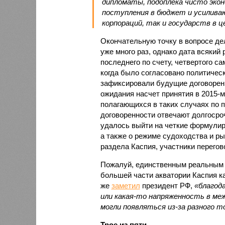
дипломаты, подоплека чисто экон
поступления в бюджет и усилива
корпораций, так и государств в ц
Окончательную точку в вопросе де
уже много раз, однако дата всякий 
последнего по счету, четвертого са
когда было согласовано политическ
зафиксировали будущие договоренн
ожидания насчет принятия в 2015-м
полагающихся в таких случаях по п
договоренности отвечают долгосроч
удалось выйти на четкие формулиро
а также о режиме судоходства и р
раздела Каспия, участники перегов
Пожалуй, единственным реальным 
большей части акватории Каспия ка
же
заметил
президент РФ,
«благод
или какая-то напряженность в м
могли появляться из-за разного т
Трое из пяти