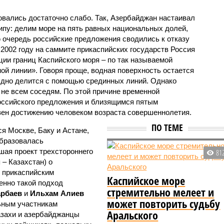
овались достаточно слабо. Так, Азербайджан настаивал
пу: делим море на пять равных национальных долей,
 очередь российские предложения сводились к отказу
 2002 году на саммите прикаспийских государств Россия
ии границ Каспийского моря – по так называемой
й линии». Говоря проще, водная поверхность остается
 дно делится с помощью срединных линий. Однако
 не всем соседям. По этой причине временной
оссийского предложения и близящимся пятым
вен достижению человеком возраста совершеннолетия.
ПО ТЕМЕ
я Москве, Баку и Астане,
образовалась
ая проект трехстороннего
81
– Казахстан) о
и прикаспийским
Каспийское море
енно такой подход
стремительно мелеет и
арбаев
и
Ильхам Алиев
может повторить судьбу
ьным участникам
Аральского
казахи и азербайджанцы