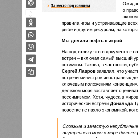
Ожидае
За место под солнцем
о прав
5
эконом
правила игры и устраивающие всех 
рыбе и другим ресурсам, на котор
Мы делили нефть с икрой
На подготовку этого документа с н
встреч – включая самый высший ур
оптимизм. Такова, в частности, пу
Сергей Лавров
заявлял, что участ
встречи министров иностранных де
ключевым положениям конвенции». 
дележом моря заставляет оценива
пессимизмом. Хотя, чудеса в миро
исторической встречи
Дональда Т
повестке не пахло экономикой, кот
Сложные и зачастую непубличные
внутреннего моря в мире длятся 