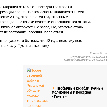
екларации оставляет поле для трактовок и
ризации Каспия. В этом аспекте «подвисает» тема
ском Актау, что является традиционным
 официально казахи всячески открещиваются от таких
, включая авторитетные западные, эта тема столь
ет не заставлять россиян напрягаться.
ься уже хотя бы тому, что 22 года вялотекущего
к финалу. Пусть и открытому.
Сергей Тепл
Опубликовано:
26.07.2018 
Отредактировано:
26.07.2018 
Необычные корабли. Речные
молоковозы и пожарная
«Ракета»