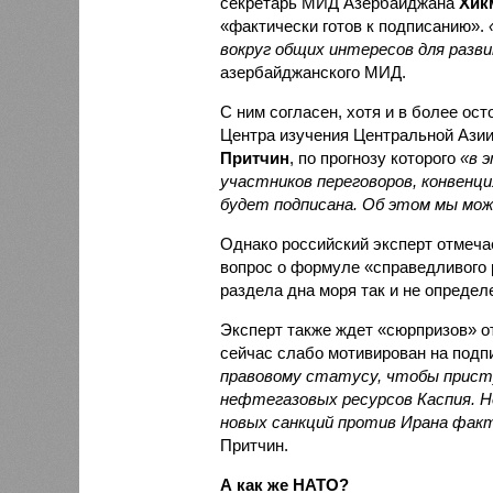
секретарь МИД Азербайджана
Хик
«фактически готов к подписанию».
вокруг общих интересов для разв
азербайджанского МИД.
С ним согласен, хотя и в более ос
Центра изучения Центральной Азии
Притчин
, по прогнозу которого
«в 
участников переговоров, конвенция
будет подписана. Об этом мы мож
Однако российский эксперт отмечае
вопрос о формуле «справедливого 
раздела дна моря так и не определ
Эксперт также ждет «сюрпризов» от 
сейчас слабо мотивирован на подп
правовому статусу, чтобы прист
нефтегазовых ресурсов Каспия. Но
новых санкций против Ирана факт
Притчин.
А как же НАТО?