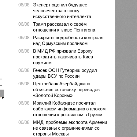
06/08
Эксперт оценил будущее
человечества в эпоху
искусственного интеллекта
06/08
Трамп рассказал о своём
отношении к главе Пентагона
06/08
Раскрыты подробности контроля
над Ормузским проливом
06/08
В МИД РФ призвали Европу
прекратить накачивать Киев
оружием
06/08
Генсек ООН Гутерриш осудил
удары ВСУ по России
06/08
Центробанк Азербайджана
объяснил остановку переводов
2
«Золотой Короны»
06/08
Ираклий Кобахидзе посчитал
саботажем информацию о плохом
отношении к россиянам в Грузии
06/08
МИД: проблемы экспорта Армении
не связаны с ограничениями со
стороны Москвы