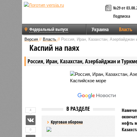
№29 от 03.08.
Подписка
Украина
Власть
Федеральный выпуск
Версия
//
Власть
//
Россия, Иран, Казахстан, Азербайджан 
Каспий на паях
Россия, Иран, Казахстан, Азербайджан и Туркм
В РАЗДЕЛЕ
Намечен
4
окончат
Круговая оборона
нефть м
Казахст
0