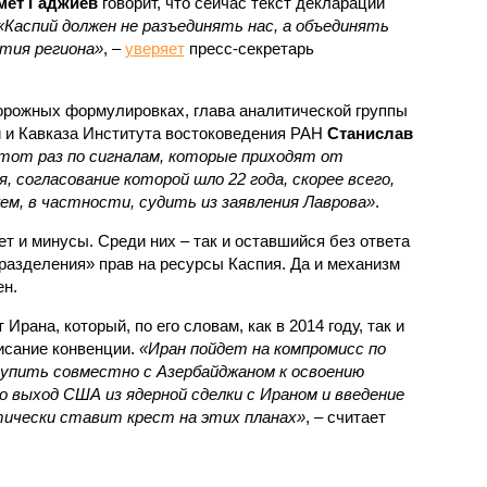
мет Гаджиев
говорит, что сейчас текст декларации
«Каспий должен не разъединять нас, а объединять
ития региона»
, –
уверяет
пресс-секретарь
торожных формулировках, глава аналитической группы
 и Кавказа Института востоковедения РАН
Станислав
этот раз по сигналам, которые приходят от
, согласование которой шло 22 года, скорее всего,
ем, в частности, судить из заявления Лаврова»
.
т и минусы. Среди них – так и оставшийся без ответа
разделения» прав на ресурсы Каспия. Да и механизм
ен.
Ирана, который, по его словам, как в 2014 году, так и
исание конвенции.
«Иран пойдет на компромисс по
упить совместно с Азербайджаном к освоению
 выход США из ядерной сделки с Ираном и введение
ически ставит крест на этих планах»
, – считает