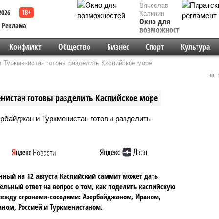
Вячеслав
2026
Калинин
Окно для
Реклама
возможностей
Конфликт
Общество
Бизнес
Спорт
Культура
и Туркменистан готовы разделить Каспийское море
1
енистан готовы разделить Каспийское море
ный на 12 августа Каспийский саммит может дать
ельный ответ на вопрос о том, как поделить каспийскую
ежду странами-соседями: Азербайджаном, Ираном,
аном, Россией и Туркменистаном.