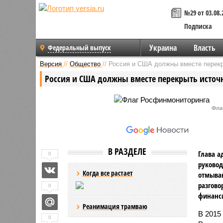
№29 от 03.08.
Подписка
Украина
Власть
Федеральный выпуск
Версия
//
Общество
//
Россия и США должны вместе перек
Россия и США должны вместе перекрыть исто
Фла
В РАЗДЕЛЕ
Глава а
0
руковод
Когда все растает
отмыван
разгово
0
финанси
Реанимация трамваю
В 2015
0