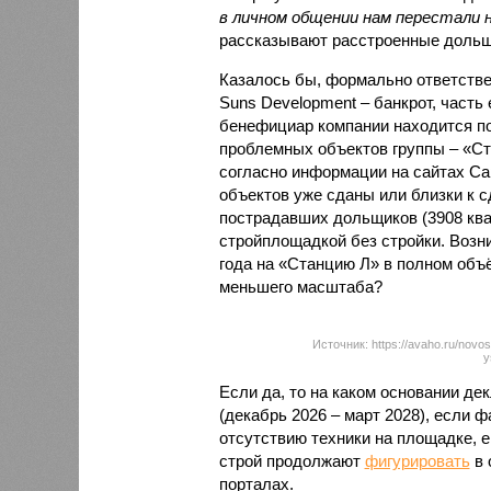
в личном общении нам перестали 
рассказывают расстроенные дольщ
Казалось бы, формально ответстве
Suns Development – банкрот, часть 
бенефициар компании находится под
проблемных объектов группы – «Ста
согласно информации на сайтах Capi
объектов уже сданы или близки к с
пострадавших дольщиков (3908 квар
стройплощадкой без стройки. Возни
года на «Станцию Л» в полном объ
меньшего масштаба?
Источник: https://avaho.ru/novos
y
Если да, то на каком основании д
(декабрь 2026 – март 2028), если 
отсутствию техники на площадке, 
строй продолжают
фигурировать
в 
порталах.