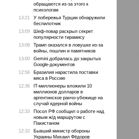
обращаются из-за этого к
психологам
13:21
У побережья Турции обнаружили
беспилотник
13:09
Шеф-повар раскрыл секрет
популярности тирамису
13:08
Трамп оказался в ловушке из-за
войны, пошлин и памятников
13:00
Gemini добралась до закрытых
Google-документов
12:56
Бразилия нарастила поставки
мяса в Россию
12:36
IT-миллионеры вложили 10
миллионов долларов в
аргентинское ранчо-убежище на
случай ядерной войны
12:33
Посол РФ сообщил о работе над
новым ж/д маршрутом с
Пакистаном
12:32
Бывший министр обороны
Украины Михаил Фёдоров