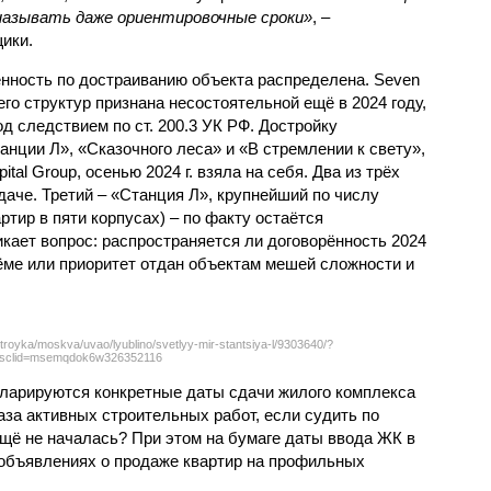
называть даже ориентировочные сроки»
, –
ики.
нность по достраиванию объекта распределена. Seven
его структур признана несостоятельной ещё в 2024 году,
 следствием по ст. 200.3 УК РФ. Достройку
нции Л», «Сказочного леса» и «В стремлении к свету»,
tal Group, осенью 2024 г. взяла на себя. Два из трёх
даче. Третий – «Станция Л», крупнейший по числу
тир в пяти корпусах) – по факту остаётся
кает вопрос: распространяется ли договорённость 2024
ёме или приоритет отдан объектам мешей сложности и
troyka/moskva/uvao/lyublino/svetlyy-mir-stantsiya-l/9303640/?
sclid=msemqdok6w326352116
екларируются конкретные даты сдачи жилого комплекса
фаза активных строительных работ, если судить по
ещё не началась? При этом на бумаге даты ввода ЖК в
объявлениях о продаже квартир на профильных