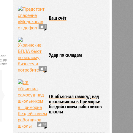
Ваш счёт
1
Удар по складам
ьхин
11:09
11:09
2
СК объяснил самосуд над
школьником в Приморье
бездействием работников
школы
93