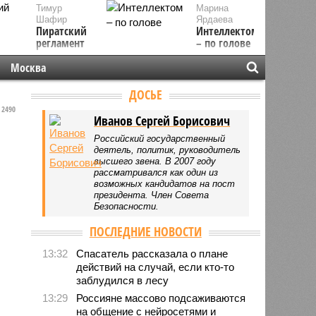
Тимур
Марина
Шафир
Ярдаева
Пиратский
Интеллектом
регламент
– по голове
Москва
ДОСЬЕ
2490
Иванов Сергей Борисович
Российский государственный
деятель, политик, руководитель
высшего звена. В 2007 году
рассматривался как один из
возможных кандидатов на пост
президента. Член Совета
Безопасности.
ПОСЛЕДНИЕ НОВОСТИ
13:32
Спасатель рассказала о плане
действий на случай, если кто-то
заблудился в лесу
13:29
Россияне массово подсаживаются
на общение с нейросетями и