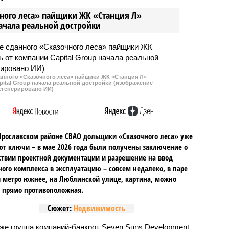
ой на информированные
информированный источник,
чного леса» пайщики ЖК «Станция Л»
, встречи пройдут в
американская делегация,
начала реальной достройки
ье, 23 марта, и в
включающая
ик, 24 марта.
высокопоставленных чиновнико
администрации президента
Дональда Трампа, проведет
отдельные переговоры как с
данного «Сказочного леса» пайщики ЖК «Станция Л»
украинской, так и с российской
ital Group начала реальной достройки (изображение
сгенерировано ИИ)
сторонами.
Ярославском районе СВАО дольщики «Сказочного леса» уже
т ключи – в мае 2026 года были получены заключение о
ствии проектной документации и разрешение на ввод
го комплекса в эксплуатацию – совсем недалеко, в паре
 метро южнее, на Люблинской улице, картина, можно
, прямо противоположная.
Сюжет:
Недвижимость
же группа компаний-банкрот Seven Suns Development,