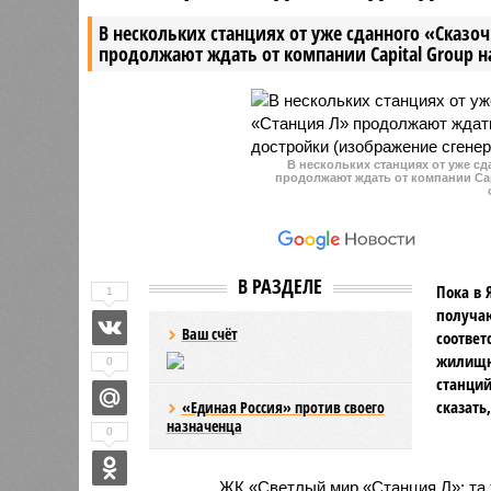
Прежде всего, они предполагают
со ссылк
В нескольких станциях от уже сданного «Сказо
отказ от сотрудничества с
источники
продолжают ждать от компании Capital Group 
Россией, Китаем и еще рядом
воскресен
государств.
понедельн
В нескольких станциях от уже с
продолжают ждать от компании Cap
В РАЗДЕЛЕ
Пока в 
1
получаю
Ваш счёт
соответ
жилищно
0
станций
сказать
«Единая Россия» против своего
назначенца
0
ЖК «Светлый мир «Станция Л»: та 