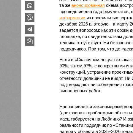
та же
анонсированная
схема дострой
прошедшие два года результатов, п
информации
из профильных портал
декабрю 2026 г., вторую – к марту 2
задается вопросом: как эти сроки
площадке, по свидетельствам доль
техника отсутствует. Ни бетононас
подрядчиков. При том, что до «дек
Если в «Сказочном лесу» техзаказч
90%, затем 97%, с конкретными и
конструкций, устранение проектных
отчётности дольщики не видят. Ни C
подтверждают ни соблюдения графи
выполненных работ.
Напрашивается закономерный вопро
(достраивать проблемные объекты 
масштабируется на Люблино? И озн
реальности подрядчик по «Станци
лагеря у объекта в 2025–2026 года