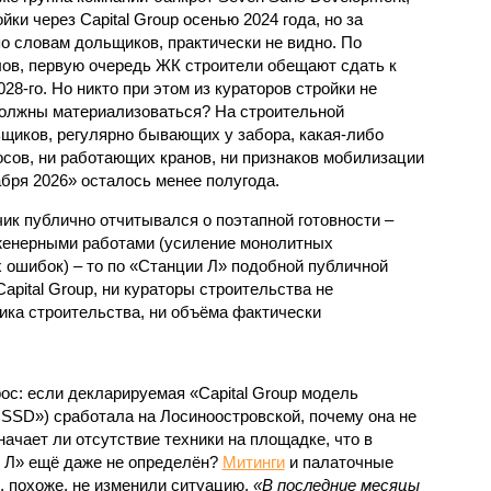
ки через Capital Group осенью 2024 года, но за
о словам дольщиков, практически не видно. По
ов, первую очередь ЖК строители обещают сдать к
028-го. Но никто при этом из кураторов стройки не
 должны материализоваться? На строительной
щиков, регулярно бывающих у забора, какая-либо
осов, ни работающих кранов, ни признаков мобилизации
абря 2026» осталось менее полугода.
ик публично отчитывался о поэтапной готовности –
нженерными работами (усиление монолитных
 ошибок) – то по «Станции Л» подобной публичной
apital Group, ни кураторы строительства не
ка строительства, ни объёма фактически
с: если декларируемая «Capital Group модель
SSD») сработала на Лосиноостровской, почему она не
ачает ли отсутствие техники на площадке, что в
и Л» ещё даже не определён?
Митинги
и палаточные
х, похоже, не изменили ситуацию.
«В последние месяцы