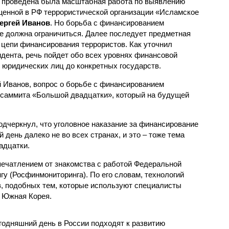
 проведена была масштабная работа по выявлению
щенной в РФ террористической организации «Исламское
ергей Иванов
. Но борьба с финансированием
е должна ограничиться. Далее последует предметная
 цепи финансирования террористов. Как уточнил
дента, речь пойдет обо всех уровнях финансовой
 юридических лиц до конкретных государств.
й Иванов, вопрос о борьбе с финансированием
е саммита «Большой двадцатки», который на будущей
одчеркнул, что уголовное наказание за финансирование
 день далеко не во всех странах, и это – тоже тема
адцатки.
ечатлением от знакомства с работой Федеральной
у (Росфинмониторинга). По его словам, технологий
, подобных тем, которые используют специалисты
 Южная Корея.
годняшний день в России подходят к развитию