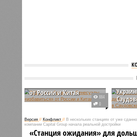
К
Раскры
«челн
США потребовали от
диплом
Венесуэлы «избавиться»
Украин
от России и Китая
884
Саудов
Администрация США выдвинула
0
Венесуэле ряд жестких
В ближай
требований, которые должны
Аравии с
Версия
//
Конфликт
//
В нескольких станциях от уже сданн
быть выполнены до возможного
перегово
компании Capital Group начала реальной достройки
снятия ограничений на
представ
«Станция ожидания» для доль
увеличение добычи нефти.
России. 