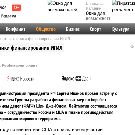
Вячеслав
2026
Калинин
Окно для
Реклама
возможностей
Конфликт
Общество
Бизнес
Спорт
Культура
рыть источники финансирования ИГИЛ
чники финансирования ИГИЛ
г Росфинмониторинга
дминистрации президента РФ Сергей Иванов провел встречу с
ителем Группы разработки финансовых мер по борьбе с
ием денег (ФАТФ) Шин Дже-Юном. Лейтмотив состоявшегося
ра – сотрудничество России и США в плане противодействия
рованию мирового терроризма.
 году по инициативе США и при активном участии