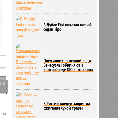
В Дубае Fiat показал новый
седан Tipo
Племянников первой леди
Венесуэлы обвиняют в
контрабанде 800 кг кокаина
1860
е
0
В России введен запрет на
сжигание сухой травы
384