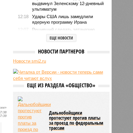
выдвинул Зеленскому 12-дневный
ультиматум
12:18
Удары США лишь замедлили
ядерную программу Ирана
12:07
Решивший сделать эвтаназию
блогер передумал из-за реакции
ЕЩЕ НОВОСТИ
подписчиков
11:43
Итальянские аграрии забили
НОВОСТИ ПАРТНЕРОВ
тревогу из-за засухи
Новости smi2.ru
11:09
Пропавшая в Красноярском крае
семья сплавлялась по реке в
сторону Железногорска
10:59
Школьники с 1 сентября начнут
ЕЩЕ ИЗ РАЗДЕЛА «ОБЩЕСТВО»
учиться по новой программе
сии»
Дальнобойщики
17:38
17:39
протестуют против платы
за проезд по федеральным
трассам