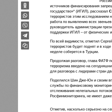
России
источников финансирования запре
государство»* (ИГИЛ), рассказал
С
террористов этим исследованием н
работа по выявлению всех звеньев
руководитель администрации прези
поддержки ИГИЛ – от физических и
По всей видимости, отметил Серге
террористов будет поднят и в ход
неделе соберется в Турции.
Продолжая разговор, глава ФАТФ п
терроризма введено на сегодняшний
для разговора с лидерами стран дв
Поделился Шин Дже-Юн и своим вп
службы по финансовому мониторинг
отслеживания нелегальных потоков
Росфинмониторинга, не имеет даже
Отметив, насколько серьезно на се