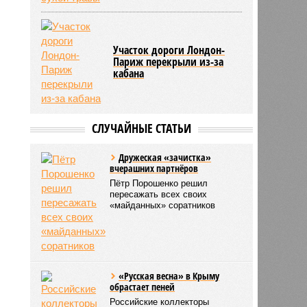
Участок дороги Лондон-
в
Париж перекрыли из-за
кабана
СЛУЧАЙНЫЕ СТАТЬИ
Дружеская «зачистка»
вчерашних партнёров
Пётр Порошенко решил
пересажать всех своих
«майданных» соратников
«Русская весна» в Крыму
обрастает пеней
Российские коллекторы