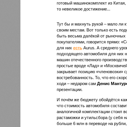
готовый машинокомплект из Китая, 
то невеликое достижение...
Тут бы и махнуть рукой – мало ли к
своим местам. Вот только есть под
быть весьма далёкой от рыночных 
покупателями, говорится прямо: «С
для них
есть
Aurus. А среднего уро
подходящего автомобиля для них н
машин отечественного производств
простые вроде «Лад» и «Москвичей
закрывает позицию «членовозки» с
востребованность. То, что его скор
ходи – недаром сам
Денис Мантур
презентации.
И почём же бюджету обойдётся каж
что стоимость автомобиля составит
аналогичной комплектации стоил все
растаможки и утильсбора (у себя н
больше 6 млн в переводе на рубли,