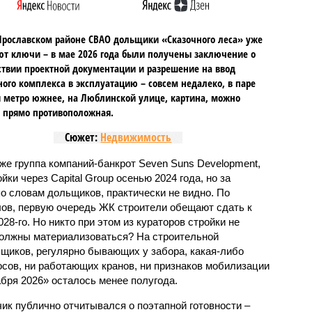
Ярославском районе СВАО дольщики «Сказочного леса» уже
т ключи – в мае 2026 года были получены заключение о
ствии проектной документации и разрешение на ввод
го комплекса в эксплуатацию – совсем недалеко, в паре
 метро южнее, на Люблинской улице, картина, можно
, прямо противоположная.
Сюжет:
Недвижимость
же группа компаний-банкрот Seven Suns Development,
ки через Capital Group осенью 2024 года, но за
о словам дольщиков, практически не видно. По
ов, первую очередь ЖК строители обещают сдать к
028-го. Но никто при этом из кураторов стройки не
 должны материализоваться? На строительной
щиков, регулярно бывающих у забора, какая-либо
осов, ни работающих кранов, ни признаков мобилизации
абря 2026» осталось менее полугода.
ик публично отчитывался о поэтапной готовности –