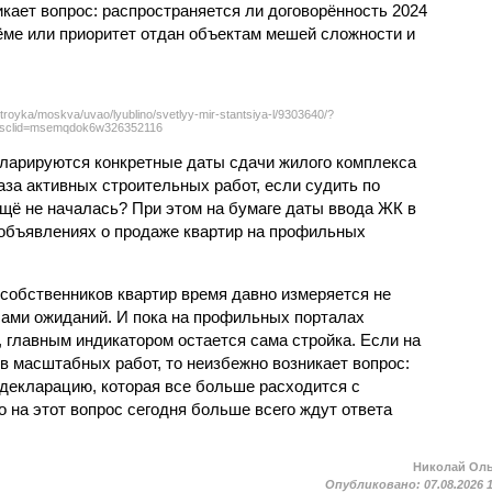
кает вопрос: распространяется ли договорённость 2024
ёме или приоритет отдан объектам мешей сложности и
troyka/moskva/uvao/lyublino/svetlyy-mir-stantsiya-l/9303640/?
sclid=msemqdok6w326352116
екларируются конкретные даты сдачи жилого комплекса
фаза активных строительных работ, если судить по
ещё не началась? При этом на бумаге даты ввода ЖК в
объявлениях о продаже квартир на профильных
собственников квартир время давно измеряется не
ами ожиданий. И пока на профильных порталах
 главным индикатором остается сама стройка. Если на
в масштабных работ, то неизбежно возникает вопрос:
 декларацию, которая все больше расходится с
на этот вопрос сегодня больше всего ждут ответа
Николай Ол
Опубликовано:
07.08.2026 