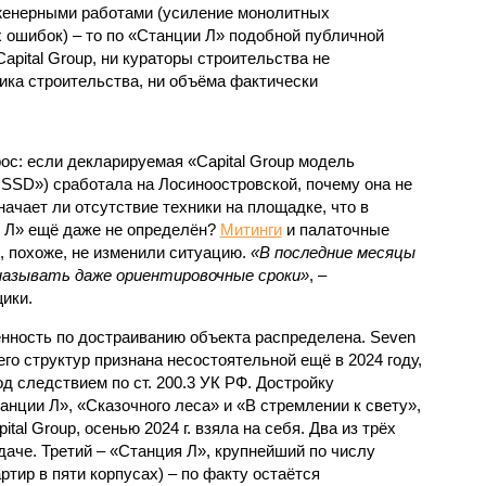
нженерными работами (усиление монолитных
 ошибок) – то по «Станции Л» подобной публичной
apital Group, ни кураторы строительства не
ка строительства, ни объёма фактически
с: если декларируемая «Capital Group модель
SSD») сработала на Лосиноостровской, почему она не
ачает ли отсутствие техники на площадке, что в
и Л» ещё даже не определён?
Митинги
и палаточные
х, похоже, не изменили ситуацию.
«В последние месяцы
называть даже ориентировочные сроки»
, –
ики.
нность по достраиванию объекта распределена. Seven
его структур признана несостоятельной ещё в 2024 году,
 следствием по ст. 200.3 УК РФ. Достройку
нции Л», «Сказочного леса» и «В стремлении к свету»,
tal Group, осенью 2024 г. взяла на себя. Два из трёх
даче. Третий – «Станция Л», крупнейший по числу
тир в пяти корпусах) – по факту остаётся