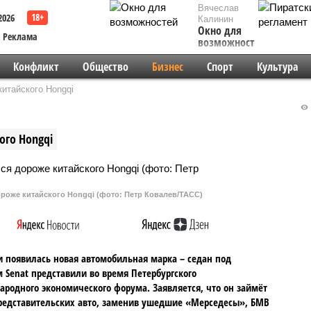
Вячеслав
2026
Калинин
Окно для
Реклама
возможностей
Конфликт
Общество
Бизнес
Спорт
Культура
итайского Hongqi
ого Hongqi
роже китайского Hongqi (фото: Петр Ковалев/ТАСС)
и появилась новая автомобильная марка – седан под
 Senat представили во время Петербургского
родного экономического форума. Заявляется, что он займёт
едставительских авто, заменив ушедшие «Мерседесы», БМВ