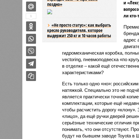
и «Лекс
поздно»
вопросо
ли кто-
1
«Не просто статус»: как выбрать
Премиа
кресло руководителя, которое
бренда
выдержит 250 кг и 10 часов работы
адрес 
двигат
гидромеханическая коробка, полны
vectoring, пневмоподвеска «по круг
в отделке – какой ещё отечествен
характеристиками?
Есть только одно «но»: российски
натяжкой. Специально это не подчё
является практически точной копие
комплектации, которые ещё недавно
чтобы расчистить дорогу «клону». 
«лицо», да ещё ручки дверей реше
серьёзные технические отличия пре
понимать, что они отсутствуют. Пр
будут на бывшем заводе Toyota в 