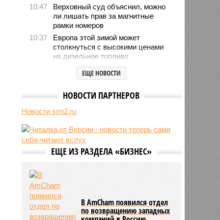
10:47
Верховный суд объяснил, можно
ли лишать прав за магнитные
рамки номеров
10:37
Европа этой зимой может
столкнуться с высокими ценами
на дизельное топливо
10:25
Петеру Сийярто грозит тюремный
ЕЩЕ НОВОСТИ
срок
10:12
В МИД рассказали о потенциале
НОВОСТИ ПАРТНЕРОВ
Владикавказа как международного
хаба
Новости smi2.ru
09:49
Пентагон до конца года испытает
космические перехватчики для
«Золотого купола» Трампа
ЕЩЕ ИЗ РАЗДЕЛА «БИЗНЕС»
09:44
OpenAI заморозила разработку
Astra после кибератаки на Hugging
Face
В AmCham появился отдел
по возвращению западных
компаний в Россию