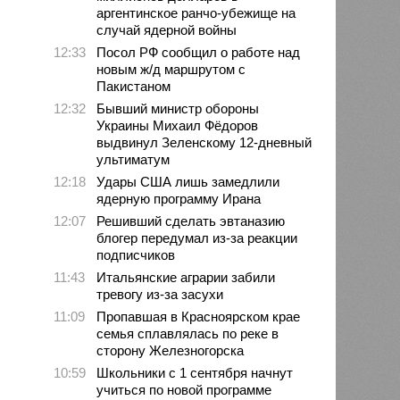
аргентинское ранчо-убежище на
случай ядерной войны
12:33
Посол РФ сообщил о работе над
новым ж/д маршрутом с
Пакистаном
12:32
Бывший министр обороны
Украины Михаил Фёдоров
выдвинул Зеленскому 12-дневный
ультиматум
12:18
Удары США лишь замедлили
ядерную программу Ирана
12:07
Решивший сделать эвтаназию
блогер передумал из-за реакции
подписчиков
11:43
Итальянские аграрии забили
тревогу из-за засухи
11:09
Пропавшая в Красноярском крае
семья сплавлялась по реке в
сторону Железногорска
10:59
Школьники с 1 сентября начнут
учиться по новой программе