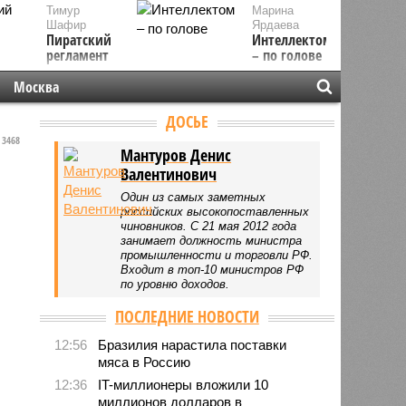
Тимур
Марина
Шафир
Ярдаева
Пиратский
Интеллектом
регламент
– по голове
Москва
ДОСЬЕ
3468
Мантуров Денис
Валентинович
Один из самых заметных
российских высокопоставленных
чиновников. С 21 мая 2012 года
занимает должность министра
промышленности и торговли РФ.
Входит в топ-10 министров РФ
по уровню доходов.
ПОСЛЕДНИЕ НОВОСТИ
12:56
Бразилия нарастила поставки
мяса в Россию
12:36
IT-миллионеры вложили 10
миллионов долларов в