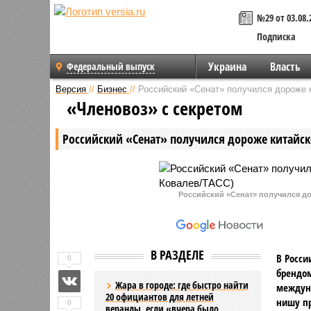
№29 от 03.08.
Подписка
Украина
Власть
Федеральный выпуск
Версия
//
Бизнес
//
Российский «Сенат» получился дороже к
«Членовоз» с секретом
Российский «Сенат» получился дороже китайск
Российский «Сенат» получился до
В РАЗДЕЛЕ
В Росси
0
брендом
Жара в городе: где быстро найти
междуна
20 официантов для летней
нишу пр
0
веранды, если «вчера было