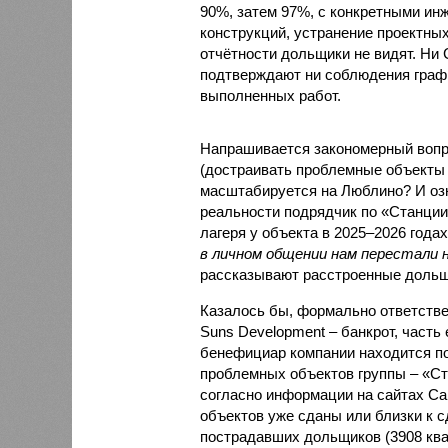
90%, затем 97%, с конкретными и
конструкций, устранение проектных
отчётности дольщики не видят. Ни C
подтверждают ни соблюдения графи
выполненных работ.
Напрашивается закономерный вопро
(достраивать проблемные объекты 
масштабируется на Люблино? И озн
реальности подрядчик по «Станци
лагеря у объекта в 2025–2026 года
в личном общении нам перестали 
рассказывают расстроенные дольщ
Казалось бы, формально ответстве
Suns Development – банкрот, часть 
бенефициар компании находится под
проблемных объектов группы – «Ста
согласно информации на сайтах Capi
объектов уже сданы или близки к с
пострадавших дольщиков (3908 квар