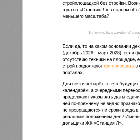
стройплощадкой без стройки. Возни
года на «Станцию Л» в полном объ
меньшего масштаба?
Источник: https://avaho.ru/novos
y
Если да, то на каком основании д
(декабрь 2026 – март 2028), если 
отсутствию техники на площадке, 
строй продолжают
фигурировать
в 
порталах.
Для почти четырёх тысяч будущих 
календарём, а очередными перенос
продолжают указывать даты сдачи,
ней по-прежнему не видно признако
не превращаются ли сроки ввода в
реальным положением дел? Именно 
дольщики ЖК «Станция Л».