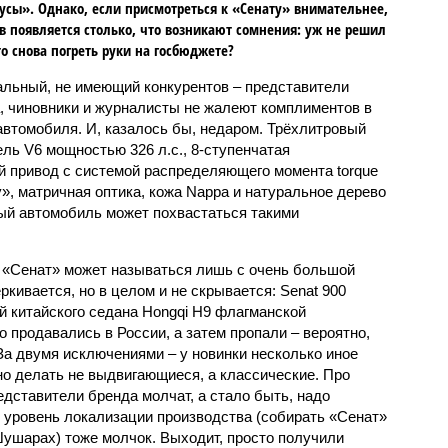
усы». Однако, если присмотреться к «Сенату» внимательнее,
в появляется столько, что возникают сомнения: уж не решил
то снова погреть руки на госбюджете?
льный, не имеющий конкурентов – представители
, чиновники и журналисты не жалеют комплиментов в
автомобиля. И, казалось бы, недаром. Трёхлитровый
ель V6 мощностью 326 л.с., 8-ступенчатая
й привод с системой распределяющего момента torque
у», матричная оптика, кожа Nappa и натуральное дерево
ный автомобиль может похвастаться такими
м «Сенат» может называться лишь с очень большой
ркивается, но в целом и не скрывается: Senat 900
й китайского седана Hongqi H9 флагманской
 продавались в России, а затем пропали – вероятно,
За двумя исключениями – у новинки несколько иное
но делать не выдвигающиеся, а классические. Про
дставители бренда молчат, а стало быть, надо
о уровень локализации производства (собирать «Сенат»
Шушарах) тоже молчок. Выходит, просто получили