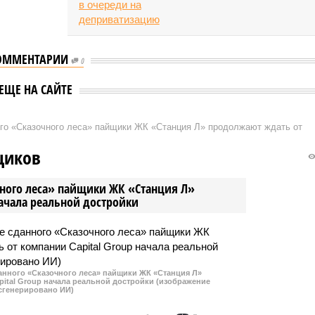
ОММЕНТАРИИ
0
ЕЩЕ НА САЙТЕ
ого «Сказочного леса» пайщики ЖК «Станция Л» продолжают ждать от
щиков
чного леса» пайщики ЖК «Станция Л»
начала реальной достройки
данного «Сказочного леса» пайщики ЖК «Станция Л»
ital Group начала реальной достройки (изображение
сгенерировано ИИ)