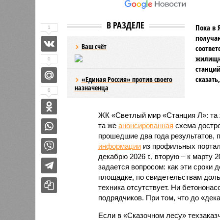
В РАЗДЕЛЕ
Пока в 
1
получаю
Ваш счёт
соответ
жилищно
0
станций
сказать
«Единая Россия» против своего
назначенца
0
ЖК «Светлый мир «Станция Л»: та 
та же
анонсированная
схема дострой
прошедшие два года результатов, п
информации
из профильных портал
декабрю 2026 г., вторую – к марту 2
задается вопросом: как эти сроки
площадке, по свидетельствам доль
техника отсутствует. Ни бетононас
подрядчиков. При том, что до «дек
Если в «Сказочном лесу» техзаказч