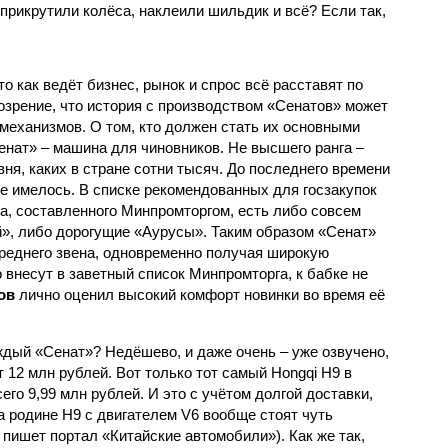
прикрутили колёса, наклеили шильдик и всё? Если так,
то как ведёт бизнес, рынок и спрос всё расставят по
озрение, что история с производством «Сенатов» может
механизмов. О том, кто должен стать их основными
енат» – машина для чиновников. Не высшего ранга –
вня, каких в стране сотни тысяч. До последнего времени
е имелось. В списке рекомендованных для госзакупок
а, составленного Минпромторгом, есть либо совсем
», либо дорогущие «Аурусы». Таким образом «Сенат»
реднего звена, одновременно получая широкую
о внесут в заветный список Минпромторга, к бабке не
ов
лично оценил высокий комфорт новинки во время её
дый «Сенат»? Недёшево, и даже очень – уже озвучено,
 12 млн рублей. Вот только тот самый Hongqi H9 в
го 9,99 млн рублей. И это с учётом долгой доставки,
а родине Н9 с двигателем V6 вообще стоят чуть
 пишет портал «Китайские автомобили»). Как же так,