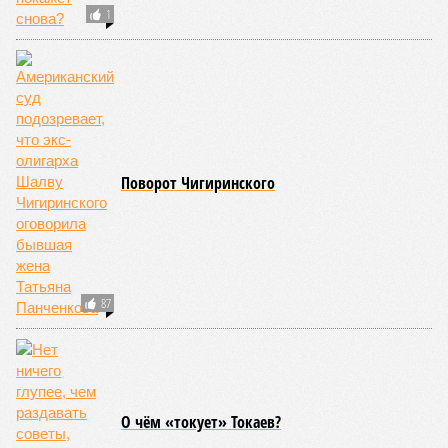
1
Поворот Чигиринского
87
О чём «токует» Токаев?