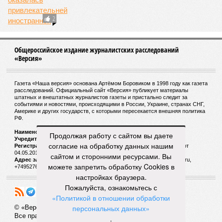
2
Общероссийское издание журналистских расследований
«Версия»
Газета «Наша версия» основана Артёмом Боровиком в 1998 году как газета
расследований. Официальный сайт «Версия» публикует материалы
штатных и внештатных журналистов газеты и пристально следит за
событиями и новостями, происходящими в России, Украине, странах СНГ,
Америке и других государств, с которыми пересекается внешняя политика
РФ.
Наименование:
Cетевое издание «Версия»
Продолжая работу с сайтом вы даете
Учредитель:
ООО «Версия»,
Главный редактор:
Горевой Р. Г.
согласие на обработку данных нашим
Регистрационный номер Роскомнадзора:
ЭЛ № ФС 77 - 72681 от
04.05.2018 г.
сайтом и сторонними ресурсами. Вы
Адрес электронной почты и телефон редакции:
versia@versia.ru,
можете запретить обработку Cookies в
+74952760348
настройках браузера.
Пожалуйста, ознакомьтесь с
«Политикой в отношении обработки
персональных данных»
© «Версия»
18+
Все права защищены
.