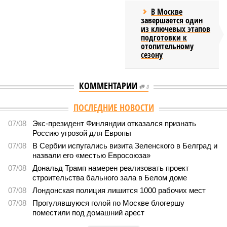
В Москве
завершается один
из ключевых этапов
подготовки к
отопительному
сезону
КОММЕНТАРИИ
0
ПОСЛЕДНИЕ НОВОСТИ
07/08
Экс-президент Финляндии отказался признать
Россию угрозой для Европы
07/08
В Сербии испугались визита Зеленского в Белград и
назвали его «местью Евросоюза»
07/08
Дональд Трамп намерен реализовать проект
строительства бального зала в Белом доме
07/08
Лондонская полиция лишится 1000 рабочих мест
07/08
Прогулявшуюся голой по Москве блогершу
поместили под домашний арест