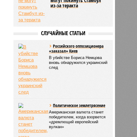
могут покинуть Стамбул
из-за теракта
СЛУЧАЙНЫЕ СТАТЬИ
Российского оппозиционера
«заказал» Киев
В убийстве Бориса Немцова
вновь обнаружился украинский
след
Политическое землетрясение
Американская валюта станет
победителем, когда взорвется
«дремлющий европейский
вулкан»