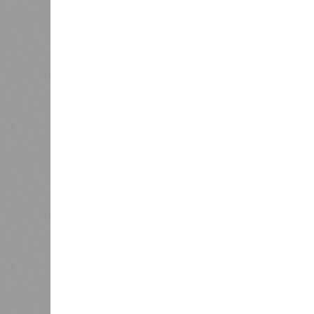
жизни с 1759 до 156 лет»
, – расск
один из ключевых авторов исследо
Центра био- и медицинских технол
сотрудник Института искусственног
Интересно, что некоторые ткани на
устойчивы к соматическим мутациям
клетки печени: они с радостью зам
бесконечно долго. С другой сторон
(среднего слоя сердечной мышцы) и
подвержены мутациям: если их фун
её невозможно. Когда они перестаю
разумеется, приводит к смерти. А
«критическими точками ограничени
Причина ясна, но будущее 
Получается, что бедная несчастна
прочий алкоголь на ежедневной осно
от которого эта печень полностью з
повреждение одних только нейрон
лет, а повреждение клеток сердечн