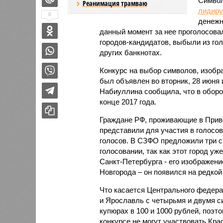
Символ
Реанимация трамваю
лидиру
0
денежн
данный момент за нее проголосова
городов-кандидатов, выбыли из гол
других банкнотах.
Конкурс на выбор символов, изобр
был объявлен во вторник, 28 июня 
Набиуллина сообщила, что в оборо
конце 2017 года.
Граждане РФ, проживающие в Прив
представили для участия в голосо
голосов. В СЗФО предложили три си
голосовании, так как этот город уж
Санкт-Петербурга - его изображени
Новгорода – он появился на редкой
Что касается Центрального федера
и Ярославль с четырьмя и двумя с
купюрах в 100 и 1000 рублей, поэт
конкурсе не могут участвовать Кр