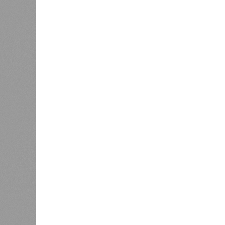
долголе
1
теории 
практич
Энергообман
2
В 2023 году в статье, опубликован
признаков старения. К ним относят
вероятность генетических мутаций 
выработку и поддержание белков, 
признаков обратимы. Во всяком сл
Например, одним из признаков био
теломер (защитных «колпачков» на 
увеличить продолжительность жизн
Но первая и главная проблема, пиш
мутациях. Это изменения в генетич
сперматозоидов и яйцеклеток), ко
клеток и происходят на протяжении
воздействием внешних факторов, ус
случается. Просто «потому что». И