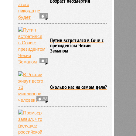
Возраст бессмертия
3
Путин встретился в Сочи с
президентом Чехии
Земаном
1
Сколько нас на самом деле?
888