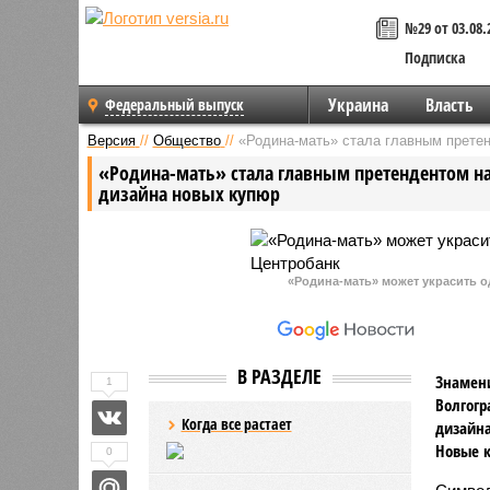
№29 от 03.08.
Подписка
Украина
Власть
Федеральный выпуск
Версия
//
Общество
//
«Родина-мать» стала главным претен
«Родина-мать» стала главным претендентом на
дизайна новых купюр
«Родина-мать» может украсить о
В РАЗДЕЛЕ
Знамени
1
Волгогр
Когда все растает
дизайна
Новые к
0