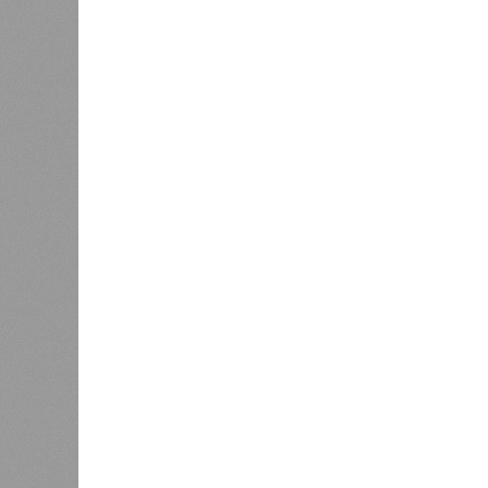
задачу, чтобы к 2030 году эта цифр
это будет выполняться, неизвес
Эта железная печень
В своём новейшем исследовании, о
Сколковского института науки и те
Екатериной Храмеевой
подсчитала
бы этот срок мог быть, если исключ
соматические мутации.
Итак, пишет в своей разошедшейс
аудиторию публикации New York Pos
York Post, а не отечественные изда
средним показателем было бы 1759
921 год. Неплохо: одному-единств
было бы застать сразу несколько 
периодов и крушение десятка-друг
Но мы снова возвращаемся к ката
ДНК, которые начисто вычёркивают
возможных вариантов долголетия.
остальных причин старения толь
сокращают теоретическую сред