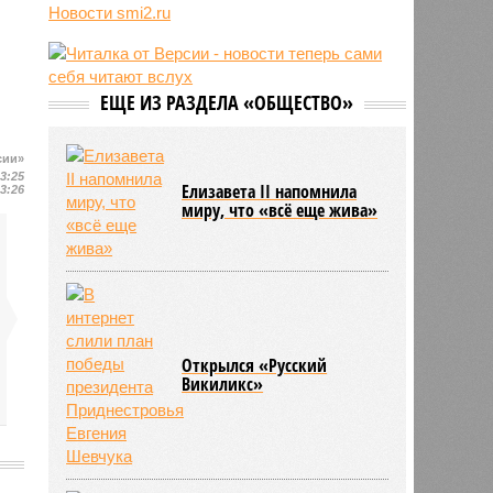
рекомендовать не посещать
Новости smi2.ru
Армению
06/08
Пьяный поляк жестоко избил двух
соотечественников, перепутав их с
украинцами
ЕЩЕ ИЗ РАЗДЕЛА «ОБЩЕСТВО»
06/08
Эксперт оценил будущее
человечества в эпоху
искусственного интеллекта
сии»
13:25
06/08
Трамп рассказал о своём
Елизавета II напомнила
13:26
миру, что «всё еще жива»
отношении к главе Пентагона
Открылся «Русский
Викиликс»