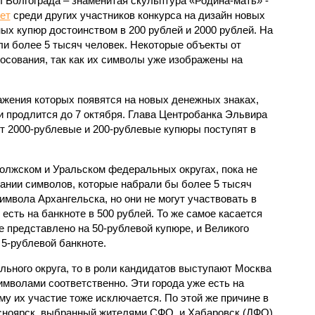
 Волгограда – знаменитая скульптура «Родина-мать» -
ет
среди других участников конкурса на дизайн новых
ых купюр достоинством в 200 рублей и 2000 рублей. На
ли более 5 тысяч человек. Некоторые объекты от
осования, так как их символы уже изображены на
ажения которых появятся на новых денежных знаках,
и продлится до 7 октября. Глава Центробанка Эльвира
т 2000-рублевые и 200-рублевые купюры поступят в
олжском и Уральском федеральных округах, пока не
вании символов, которые набрали бы более 5 тысяч
мвола Архангельска, но они не могут участвовать в
е есть на банкноте в 500 рублей. То же самое касается
е представлено на 50-рублевой купюре, и Великого
 5-рублевой банкноте.
льного округа, то в роли кандидатов выступают Москва
имволами соответственно. Эти города уже есть на
ому их участие тоже исключается. По этой же причине в
асноярск, выбранный жителями СФО, и Хабаровск (ДФО)