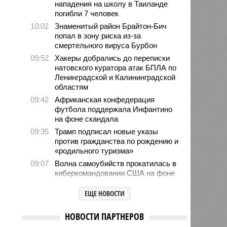
нападения на школу в Таиланде
погибли 7 человек
10:02
Знаменитый район Брайтон-Бич
попал в зону риска из-за
смертельного вируса Бурбон
09:52
Хакеры добрались до переписки
натовского куратора атак БПЛА по
Ленинградской и Калининградской
областям
09:42
Африканская конфедерация
футбола поддержала Инфантино
на фоне скандала
09:35
Трамп подписал новые указы
против гражданства по рождению и
«родильного туризма»
09:07
Волна самоубийств прокатилась в
киберкомандовании США на фоне
иранской войны
ЕЩЕ НОВОСТИ
06/08
В Румынии заявили о неготовности
брать на себя помощь Украине
НОВОСТИ ПАРТНЕРОВ
06/08
Матвиенко: россиянам могут