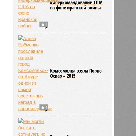
киберкомандовании США
на фоне иранской войны
1
Комсомолка взяла Порно
Оскар – 2015
3
4