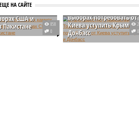
намерении Трампа в
известно о главных
ЕЩЕ НА САЙТЕ
случае победы на
 преткновения на
выборах потребовать от
ворах США и
Киева уступить Крым и
858
в Пакистане
0
Донбасс
 разногласия,
е в ходе прошедших в
Со ссылкой на источники,
е американо-иранских
осведомленные о содержании
о никогда не будет
ов, связаны с тем, что
частных бесед с участием
астаивает на
Дональда Трампа, сообщается о
ии контроля над
наличии у него конкретных
не будет
м проливом и не готов
планов в отношении Украины.
ться от имеющихся у
асов обогащенного
 но этого никогда не будет (фото: Deep Vision)
мы ни старались, достигнуть бессмертия у человека не
ся никогда, даже при самых совершенных технологиях и
овершенной медицине. Точку в многолетних дебатах о