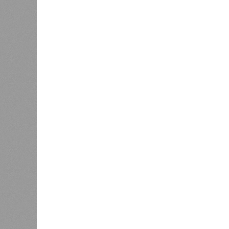
Некоторые мутации не слишком раз
изменённом виде. Другие же привод
погибает.
«У 80-летнего человека
соматических мутаций. У организ
вернуться и исправить повреждени
Клерк
, доцент медицинской школы
протяжении десятилетий накопи
работы клетки, а в некоторых сл
есть получается, что, какие бы ан
пытались замедлить старение, устр
мутации возьмут своё.
Цифры
По данным за 2025 год, лидером п
стало Княжество Монако. В обще
благополучия этого крохотного к
оказывается, за Гонконгом. Если
Гонконге – до 85 с копейками. «Бр
Южная Корея, Швейцария и Австр
74,2 года, от лидеров рейтинга м