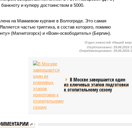
банкноту и купюру достоинством в 5000.
лена на Мамаевом кургане в Волгограде. Это самая
 Является частью триптиха, в состав которого, помимо
нту» (Магнитогорск) и «Воин-освободитель» (Берлин).
Отдел новостей «Нашей вер
Опубликовано:
29.06.2016 
Отредактировано:
29.06.2016 
В Москве завершается один
из ключевых этапов подготовки
к отопительному сезону
ОММЕНТАРИИ
Стало известно о
1