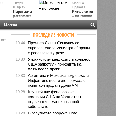
Тимур
Марина
Шафир
Ярдаева
Пиратский
Интеллектом
регламент
– по голове
Москва
ПОСЛЕДНИЕ НОВОСТИ
3182
10:44
Премьер Литвы Синкявичюс
опроверг слова министра обороны
о российской угрозе
10:39
Украинскому кандидату в конгресс
США запретили приходить на
пляж после драки
10:33
Аргентина и Мексика поддержали
Инфантино после его промаха с
попыткой продать долю ЧМ
10:28
Крупнейшие финансовые
компании США на Уолл-стрит
подверглись массированной
кибератаке
10:28
В результате вооружённого