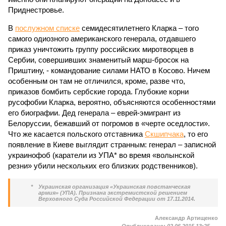
Приднестровье.
В
послужном списке
семидесятилетнего Кларка – того
самого одиозного американского генерала, отдавшего
приказ уничтожить группу российских миротворцев в
Сербии, совершивших знаменитый марш-бросок на
Приштину, - командование силами НАТО в Косово. Ничем
особенным он там не отличился, кроме, разве что,
приказов бомбить сербские города. Глубокие корни
русофобии Кларка, вероятно, объясняются особенностями
его биографии. Дед генерала – еврей-эмигрант из
Белоруссии, бежавший от погромов в «черте оседлости».
Что же касается польского отставника
Скшипчака
, то его
появление в Киеве выглядит странным: генерал – записной
украинофоб (каратели из УПА* во время «волынской
резни» убили нескольких его близких родственников).
*
Украинская организация «Украинская повстанческая
армия» (УПА). Признана экстремистской решением
Верховного Суда Российской Федерации от 17.11.2014.
Александр Артищенко