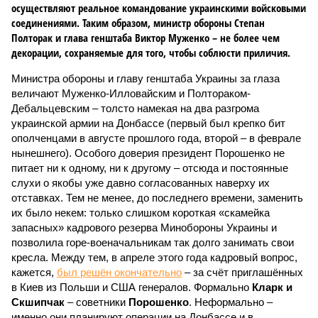
осуществляют реальное командование украинскими войсковыми
соединениями. Таким образом, министр обороны Степан
Полторак и глава генштаба Виктор Муженко – не более чем
декорации, сохраняемые для того, чтобы соблюсти приличия.
Министра обороны и главу генштаба Украины за глаза
величают Муженко-Илловайским и Полтораком-
Дебальцевским – толсто намекая на два разгрома
украинской армии на Донбассе (первый был крепко бит
ополченцами в августе прошлого года, второй – в феврале
нынешнего). Особого доверия президент Порошенко не
питает ни к одному, ни к другому – отсюда и постоянные
слухи о якобы уже давно согласованных наверху их
отставках. Тем не менее, до последнего времени, заменить
их было некем: только слишком короткая «скамейка
запасных» кадрового резерва Минобороны Украины и
позволила горе-военачальникам так долго занимать свои
кресла. Между тем, в апреле этого года кадровый вопрос,
кажется,
был решён окончательно
– за счёт приглашённых
в Киев из Польши и США генералов. Формально
Кларк и
Скшипчак
– советники
Порошенко
. Неформально –
именно они планируют операции на Донбассе и в