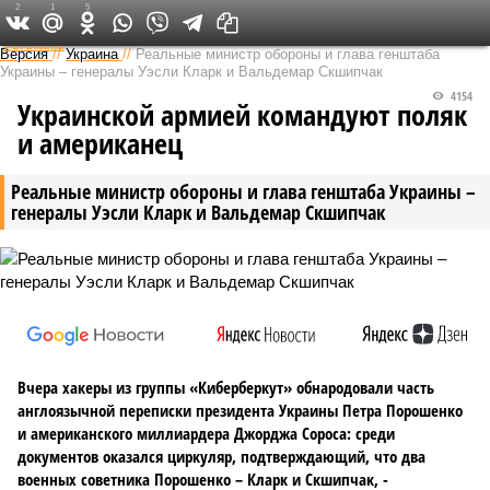
2
1
5
Федеральный выпуск
Версия
//
Украина
//
Реальные министр обороны и глава генштаба
Украины – генералы Уэсли Кларк и Вальдемар Скшипчак
4154
Украинской армией командуют поляк
и американец
Реальные министр обороны и глава генштаба Украины –
генералы Уэсли Кларк и Вальдемар Скшипчак
Вчера хакеры из группы «Киберберкут» обнародовали часть
англоязычной переписки президента Украины Петра Порошенко
и американского миллиардера Джорджа Сороса: среди
документов оказался циркуляр, подтверждающий, что два
военных советника Порошенко – Кларк и Скшипчак, -