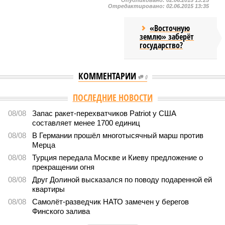
Опубликовано:
02.06.2015 13:25
Отредактировано:
02.06.2015 13:35
«Восточную
землю» заберёт
государство?
КОММЕНТАРИИ
0
ПОСЛЕДНИЕ НОВОСТИ
08/08
Запас ракет-перехватчиков Patriot у США
составляет менее 1700 единиц
08/08
В Германии прошёл многотысячный марш против
Мерца
08/08
Турция передала Москве и Киеву предложение о
прекращении огня
08/08
Друг Долиной высказался по поводу подаренной ей
квартиры
08/08
Самолёт-разведчик НАТО замечен у берегов
Финского залива