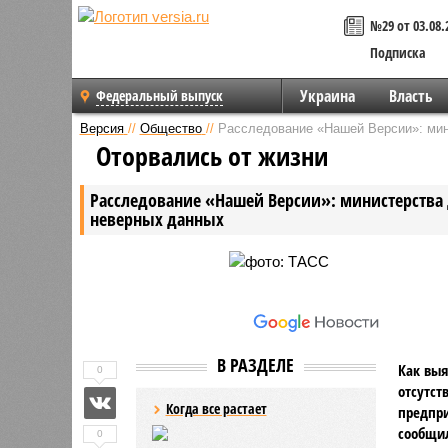
№29 от 03.08.
Подписка
Украина
Власть
Федеральный выпуск
Версия
//
Общество
//
Расследование «Нашей Версии»: мин
Оторвались от жизни
Расследование «Нашей Версии»: министерства
неверных данных
В РАЗДЕЛЕ
Как выя
0
отсутст
Когда все растает
предпри
сообщил
0