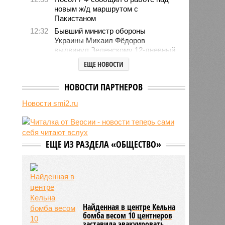
новым ж/д маршрутом с
Пакистаном
12:32
Бывший министр обороны
Украины Михаил Фёдоров
выдвинул Зеленскому 12-дневный
ультиматум
ЕЩЕ НОВОСТИ
12:18
Удары США лишь замедлили
ядерную программу Ирана
НОВОСТИ ПАРТНЕРОВ
12:07
Решивший сделать эвтаназию
Новости smi2.ru
блогер передумал из-за реакции
подписчиков
11:43
Итальянские аграрии забили
тревогу из-за засухи
ЕЩЕ ИЗ РАЗДЕЛА «ОБЩЕСТВО»
Найденная в центре Кельна
бомба весом 10 центнеров
заставила эвакуировать