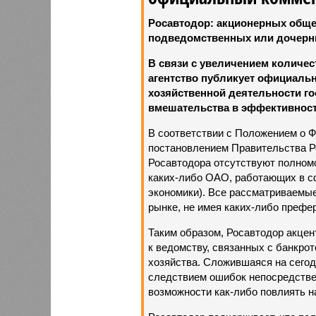
Росавтодор: акционерных обще
подведомственных или дочерни
В связи с увеличением количе
агентство публикует официаль
хозяйственной деятельности г
вмешательства в эффективност
В соответствии с Положением о 
постановлением Правительства Ро
Росавтодора отсутствуют полном
каких-либо ОАО, работающих в сф
экономики). Все рассматриваемы
рынке, не имея каких-либо префе
Таким образом, Росавтодор акцен
к ведомству, связанных с банкро
хозяйства. Сложившаяся на сегод
следствием ошибок непосредстве
возможности как-либо повлиять н