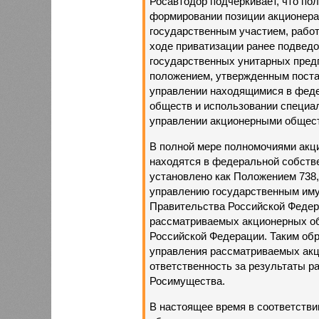
Росавтодор подчеркивает, что по
формировании позиции акционера
государственным участием, работ
ходе приватизации ранее подвед
государственных унитарных предп
положением, утвержденным поста
управлении находящимися в феде
обществ и использовании специал
управлении акционерными обществ
В полной мере полномочиями акц
находятся в федеральной собстве
установлено как Положением 738,
управлению государственным им
Правительства Российской Федера
рассматриваемых акционерных об
Российской Федерации. Таким обр
управления рассматриваемых ак
ответственность за результаты р
Росимущества.
В настоящее время в соответств