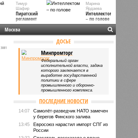
Тимур
Марина
Шафир
Ярдаева
Пиратский
Интеллектом
регламент
– по голове
Москва
ДОСЬЕ
3081
Минпромторг
Федеральный орган
исполнительной власти, задача
которого заключается в
выработке государственной
политики в сфере
промышленного и оборонно-
промышленного комплекса.
ПОСЛЕДНИЕ НОВОСТИ
14:07
Самолёт-разведчик НАТО замечен
у берегов Финского залива
13:45
Евросоюз нарастил импорт СПГ из
России
13:32
Спасатель рассказала о плане