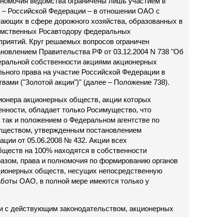
лномочия ведомства ограничены лишь участием в
 – Российской Федерации – в отношении ОАО с
ающих в сфере дорожного хозяйства, образованных в
омственных Росавтодору федеральных
риятий. Круг решаемых вопросов ограничен
новлением Правительства РФ от 03.12.2004 N 738 "Об
ральной собственности акциями акционерных
ьного права на участие Российской Федерации в
ами ("Золотой акции")" (далее – Положение 738).
ионера акционерных обществ, акции которых
нности, обладает только Росимущество, что
 так и положением о Федеральном агентстве по
уществом, утвержденным постановлением
ции от 05.06.2008 № 432. Акции всех
ществ на 100% находятся в собственности
азом, права и полномочия по формированию органов
ционерных обществ, несущих непосредственную
аботы ОАО, в полной мере имеются только у
ии с действующим законодательством, акционерных