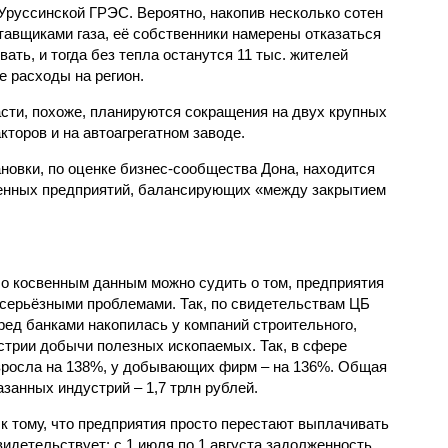
Уруссинской ГРЭС. Вероятно, накопив несколько сотен
тавщиками газа, её собственники намерены отказаться
вать, и тогда без тепла останутся 11 тыс. жителей
е расходы на регион.
сти, похоже, планируются сокращения на двух крупных
торов и на автоагрегатном заводе.
ановки, по оценке бизнес-сообщества Дона, находится
ленных предприятий, балансирующих «между закрытием
По косвенным данным можно судить о том, предприятия
с серьёзными проблемами. Так, по свидетельствам ЦБ
ед банками накопилась у компаний строительного,
устрии добычи полезных ископаемых. Так, в сфере
озросла на 138%, у добывающих фирм – на 136%. Общая
занных индустрий – 1,7 трлн рублей.
к тому, что предприятия просто перестают выплачивать
идетельствует: с 1 июля по 1 августа задолженность