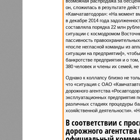
возможная распродажа за бесцено
он, сложилась в результате дейс
«Камчатавтодора»: «На момент в
в декабре 2014 года задолженнос
составляла порядка 22 млн рублей
ситуации с космодромом Восточны
пассивность правоохранительных
«после негласной команды из апп
ситуации на предприятии]», чтоб
банкротстве предприятия и о том,
380 человек и члены их семей, н
Однако к коллапсу близко не тол
что «ситуация с ОАО «Камчатавто
дорожного агентства «Росавтодор
эксплуатационных предприятия по 
различных стадиях процедуры ба
хозяйственной деятельности». «Н
В соответствии с про
дорожного агентства 
официальный коммен