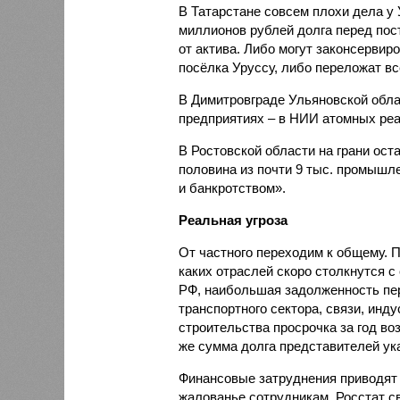
В Татарстане совсем плохи дела у 
миллионов рублей долга перед пос
от актива. Либо могут законсервиро
посёлка Уруссу, либо переложат вс
В Димитровграде Ульяновской обла
предприятиях – в НИИ атомных реак
В Ростовской области на грани ост
половина из почти 9 тыс. промыш
и банкротством».
Реальная угроза
От частного переходим к общему. 
каких отраслей скоро столкнутся 
РФ, наибольшая задолженность пер
транспортного сектора, связи, инд
строительства просрочка за год в
же сумма долга представителей ука
Финансовые затруднения приводят 
жалованье сотрудникам. Росстат св