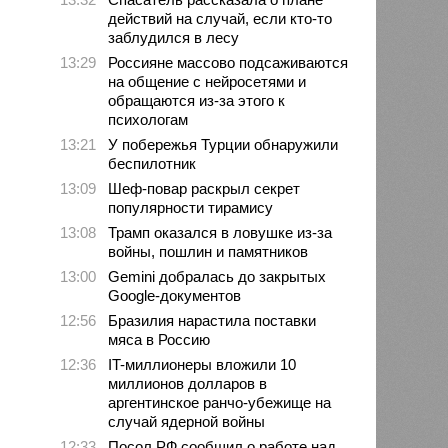
действий на случай, если кто-то
заблудился в лесу
13:29
Россияне массово подсаживаются
на общение с нейросетями и
обращаются из-за этого к
психологам
13:21
У побережья Турции обнаружили
беспилотник
13:09
Шеф-повар раскрыл секрет
популярности тирамису
13:08
Трамп оказался в ловушке из-за
войны, пошлин и памятников
13:00
Gemini добралась до закрытых
Google-документов
12:56
Бразилия нарастила поставки
мяса в Россию
12:36
IT-миллионеры вложили 10
миллионов долларов в
аргентинское ранчо-убежище на
случай ядерной войны
12:33
Посол РФ сообщил о работе над