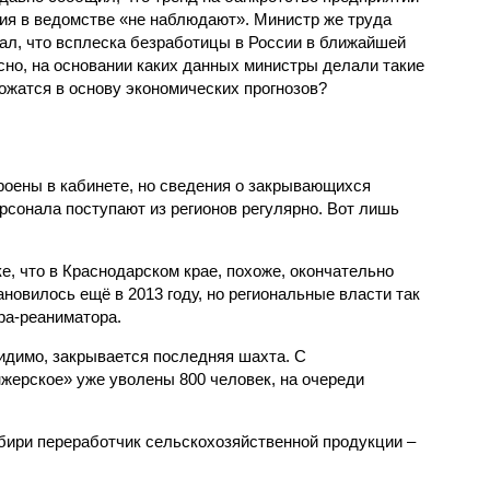
тия в ведомстве «не наблюдают». Министр же труда
ал, что всплеска безработицы в России в ближайшей
сно, на основании каких данных министры делали такие
ожатся в основу экономических прогнозов?
роены в кабинете, но сведения о закрывающихся
рсонала поступают из регионов регулярно. Вот лишь
е, что в Краснодарском крае, похоже, окончательно
новилось ещё в 2013 году, но региональные власти так
ора-реаниматора.
идимо, закрывается последняя шахта. С
ерское» уже уволены 800 человек, на очереди
бири переработчик сельскохозяйственной продукции –