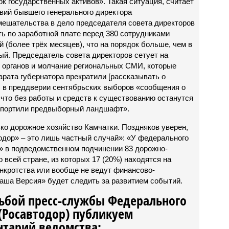
к государственных активов». Такая ситуация, считает
твий бывшего генерального директора
мешательства в дело председателя совета директоров
ть по заработной плате перед 380 сотрудниками
 (более трёх месяцев), что на порядок больше, чем в
й. Председатель совета директоров сетует на
 органов и молчание региональных СМИ, которые
арата губернатора прекратили [рассказывать о
ы в преддверии сентябрьских выборов «сообщения о
 что без работы и средств к существованию останутся
е портили предвыборный ландшафт».
ько дорожное хозяйство Камчатки. Поздняков уверен,
дор» – это лишь частный случай»: «У федерального
» в подведомственном подчинении 83 дорожно-
всей стране, из которых 17 (20%) находятся на
нкротства или вообще не ведут финансово-
аша Версия» будет следить за развитием событий.
сьбой пресс-службы Федерального
(Росавтодор) публикуем
тарий ведомства: