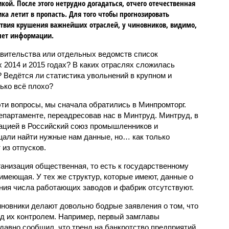
икой. После этого нетрудно догадаться, отчего отечественная
ка летит в пропасть. Для того чтобы прогнозировать
твия крушения важнейших отраслей, у чиновников, видимо,
нет информации.
вительства или отдельных ведомств список
 2014 и 2015 годах? В каких отраслях сложилась
 Ведётся ли статистика увольнений в крупном и
ько всё плохо?
ти вопросы, мы сначала обратились в Минпромторг.
епартаменте, переадресовав нас в Минтруд. Минтруд, в
ацией в Российский союз промышленников и
али найти нужные нам данные, но… как только
из отпусков.
ганизация общественная, то есть к государственному
имеющая. У тех же структур, которые имеют, данные о
ия числа работающих заводов и фабрик отсутствуют.
овники делают довольно бодрые заявления о том, что
од их контролем. Например, первый замглавы
давно сообщил, что тренд на банкротство предприятий