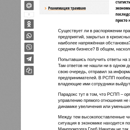
статист
экономи
Реанимация трамваю
последс
0
просто 
Существует ли в распоряжении пра
предприятий, закрытых в кризисных
наиболее напряжённая обстановка?
среднем бизнесе? В общем, наскол
Попытавшись получить ответы на э
Там ответов не нашли ни в одном д
свою очередь, отправил за информ
предпринимателей. В РСПП пообещ
владеющие ими сотрудники выйдут 
Парадокс тут в том, что РСПП – ор
управлению прямого отношения не 
динамике увеличения или уменьшен
Между тем высокопоставленные чин
ситуация в экономике находится п
Минпромторга Глеб Никитин не так 