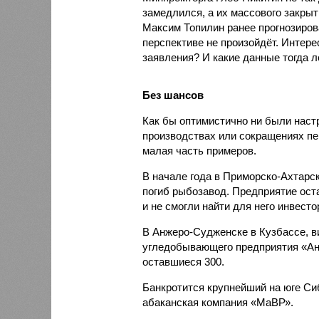
замедлился, а их массового закры
Максим Топилин ранее прогнозиров
перспективе не произойдёт. Интере
заявления? И какие данные тогда л
Без шансов
Как бы оптимистично ни были наст
производствах или сокращениях пе
малая часть примеров.
В начале года в Приморско-Ахтарск
погиб рыбозавод. Предприятие оста
и не смогли найти для него инвест
В Анжеро-Судженске в Кузбассе, в
угледобывающего предприятия «Анж
оставшиеся 300.
Банкротится крупнейший на юге Си
абаканская компания «МаВР».