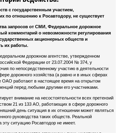
ств с государственным участием,
х по отношению к Росавтодору, не существует
ства запросов от СМИ, Федеральное дорожное
ный комментарий о невозможности регулирования
осударственных акционерных обществ и
ь их работы.
Федеральном дорожном агентстве, утвержденном
ссийской Федерации от 23.07.2004 № 374, у
очия по непосредственному участию в деятельности
ере дорожного хозяйства (а равно и в иных сферах
е ОАО работают в настоящее время на открытом
ренций перед любыми другими его участниками.
тирует внимание на несостоятельности всех претензий
тством 21 из 133 АО, работающих в сфере дорожного
няшний день ситуация в их отношении может являться
нного руководства таких обществ. Реальной
а эту ситуацию Росавтодор не имеет.