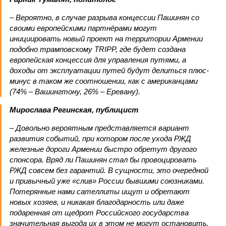
– Вероятно, в случае разрыва концессии Пашинян со
своими европейскими партнёрами могут
инициировать новый проект на территории Армении
подобно трамповскому TRIPP, где будет создана
европейская концессия для управления путями, а
доходы от эксплуатации путей будут делиться плюс-
минус в таком же соотношении, как с американцами
(74% – Вашингтону, 26% – Еревану).
Мирослава Регинская, публицист
– Довольно вероятным представляется вариант
развития событий, при котором после ухода РЖД
железные дороги Армении быстро обретут другого
спонсора. Вряд ли Пашинян стал бы провоцировать
РЖД совсем без гарантий. В сущности, это очередной
и привычный уже «слив» России бывшими союзниками.
Потерянные нами сателлиты ищут и обретают
новых хозяев, и никакая благодарность или даже
подаренная от щедрот Российского государства
значительная выгода их в этом не могут остановить.