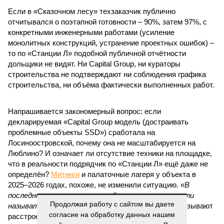
сроки должны материализоваться? На строительной
площадке, по свидетельствам дольщиков, регулярно
бывающих у забора, какая-либо техника отсутствует. Ни
бетононасосов, ни работающих кранов, ни признаков
мобилизации подрядчиков. При том, что до «декабря 2026»
осталось менее полугода.
Если в «Сказочном лесу» техзаказчик публично
отчитывался о поэтапной готовности – 90%, затем 97%, с
конкретными инженерными работами (усиление
монолитных конструкций, устранение проектных ошибок) –
то по «Станции Л» подобной публичной отчётности
дольщики не видят. Ни Capital Group, ни кураторы
строительства не подтверждают ни соблюдения графика
строительства, ни объёма фактически выполненных работ.
Напрашивается закономерный вопрос: если
декларируемая «Capital Group модель (достраивать
проблемные объекты SSD») сработала на
Продолжая работу с сайтом вы даете
Лосиноостровской, почему она не масштабируется на
согласие на обработку данных нашим
Люблино? И означает ли отсутствие техники на площадке,