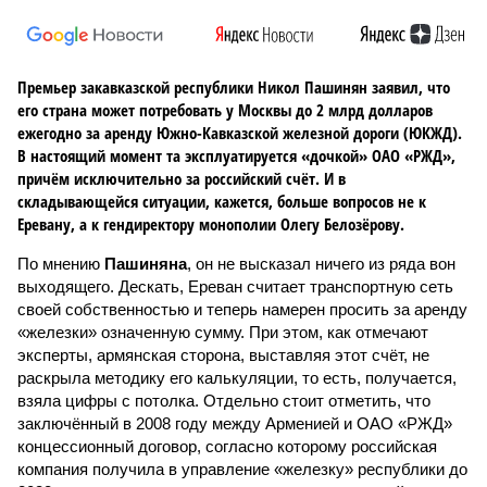
Премьер закавказской республики Никол Пашинян заявил, что
его страна может потребовать у Москвы до 2 млрд долларов
ежегодно за аренду Южно-Кавказской железной дороги (ЮКЖД).
В настоящий момент та эксплуатируется «дочкой» ОАО «РЖД»,
причём исключительно за российский счёт. И в
складывающейся ситуации, кажется, больше вопросов не к
Еревану, а к гендиректору монополии Олегу Белозёрову.
По мнению
Пашиняна
, он не высказал ничего из ряда вон
выходящего. Дескать, Ереван считает транспортную сеть
своей собственностью и теперь намерен просить за аренду
«железки» означенную сумму. При этом, как отмечают
эксперты, армянская сторона, выставляя этот счёт, не
раскрыла методику его калькуляции, то есть, получается,
взяла цифры с потолка. Отдельно стоит отметить, что
заключённый в 2008 году между Арменией и ОАО «РЖД»
концессионный договор, согласно которому российская
компания получила в управление «железку» республики до