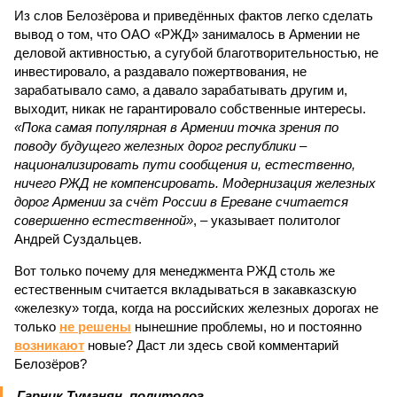
Из слов Белозёрова и приведённых фактов легко сделать
вывод о том, что ОАО «РЖД» занималось в Армении не
деловой активностью, а сугубой благотворительностью, не
инвестировало, а раздавало пожертвования, не
зарабатывало само, а давало зарабатывать другим и,
выходит, никак не гарантировало собственные интересы.
«Пока самая популярная в Армении точка зрения по
поводу будущего железных дорог рес­публики –
национализировать пути сообщения и, естественно,
ничего РЖД не компенсировать. Модернизация железных
дорог Армении за счёт России в Ереване считается
совершенно естественной»
, – указывает политолог
Андрей Суздальцев.
Вот только почему для менеджмента РЖД столь же
естественным считается вкладываться в закавказскую
«железку» тогда, когда на российских железных дорогах не
только
не решены
нынешние проблемы, но и постоянно
возникают
новые? Даст ли здесь свой комментарий
Белозёров?
Гарник Туманян, политолог