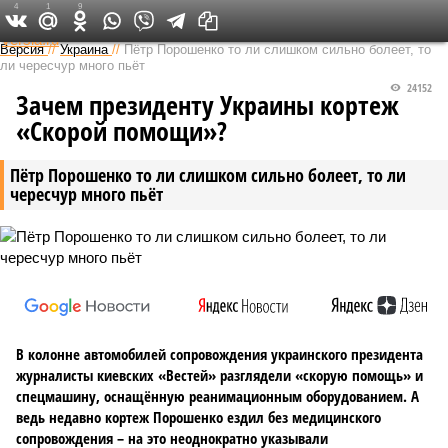
4
1
9
Федеральный выпуск
Версия
//
Украина
//
Пётр Порошенко то ли слишком сильно болеет, то
ли чересчур много пьёт
24152
Зачем президенту Украины кортеж
«Скорой помощи»?
Пётр Порошенко то ли слишком сильно болеет, то ли
чересчур много пьёт
В колонне автомобилей сопровождения украинского президента
журналисты киевских «Вестей» разглядели «скорую помощь» и
спецмашину, оснащённую реанимационным оборудованием. А
ведь недавно кортеж Порошенко ездил без медицинского
сопровождения – на это неоднократно указывали