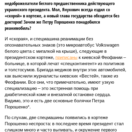
недоброжелатели беглого предшественника действующего
украинского президента. Мол, Янукович всегда ездил со
«скорой» в кортеже, а новый глава государства обходится без
докторов! Зачем же Петру Порошенко понадобился
реанимобиль?
И «скорая», и спецмашина реанимации без
опознавательных знаков (это микроавтобус Volkswagen
белого цвета с мигалкой на крыше), следующие в
президентском кортеже,
приписаны
к киевской Феофании –
больнице, в которой лечат «спецконтингент» из политиков
и толстосумов. Бригада медиков внутри этих автомобилей,
как выяснили журналисты киевских «Вестей», также из
Феофании. Все они, что примечательно, имеют узкую
специализацию – это экстренная помощь при
диабетической коме и внезапной остановке сердца.
Видимо, это и есть две основные болячки Петра
Порошенко*.
По слухам, две спецмашины появились в кортеже
Порошенко неспроста: в последнее время президент стал
слишком много и часто выпивать, и окружение первого