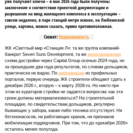
В нескольких станциях от уже сданного «Сказочного леса» пайщики ЖК
«Станция Л» продолжают ждать от компании Capital Group начала
реальной достройки (изображение сгенерировано ИИ)
Пока в Ярославском районе СВАО дольщики «Сказочного леса»
уже получают ключи – в мае 2026 года были получены
заключение о соответствии проектной документации и
разрешение на ввод жилищного комплекса в эксплуатацию –
совсем недалеко, в паре станций метро южнее, на Люблинской
улице, картина, можно сказать, прямо противоположная.
Сюжет:
Недвижимость
ЖК «Светлый мир «Станция Л»: та же группа компаний-
банкрот Seven Suns Development, та же
анонсированная
схема достройки через Capital Group осенью 2024 года, но
за прошедшие два года результатов, по словам дольщиков,
практически не видно. По
информации
из профильных
порталов, первую очередь ЖК строители обещают сдать к
декабрю 2026 г., вторую – к марту 2028-го. Но никто при
этом из кураторов стройки не задается вопросом: как эти