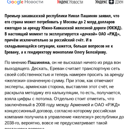
Премьер закавказской республики Никол Пашинян заявил, что
его страна может потребовать у Москвы до 2 млрд долларов
ежегодно за аренду Южно-Кавказской железной дороги (ЮКЖД).
В настоящий момент та эксплуатируется «дочкой» ОАО «РЖД»,
причём исключительно за российский счёт. И в
складывающейся ситуации, кажется, больше вопросов не к
Еревану, а к гендиректору монополии Олегу Белозёрову.
По мнению
Пашиняна
, он не высказал ничего из ряда вон
выходящего. Дескать, Ереван считает транспортную сеть
своей собственностью и теперь намерен просить за аренду
«железки» означенную сумму. При этом, как отмечают
эксперты, армянская сторона, выставляя этот счёт, не
раскрыла методику его калькуляции, то есть, получается,
взяла цифры с потолка. Отдельно стоит отметить, что
заключённый в 2008 году между Арменией и ОАО «РЖД»
концессионный договор, согласно которому российская
компания получила в управление «железку» республики до
2038-го, вероятно, вовсе не предусматривает такой
постановки вопроса.