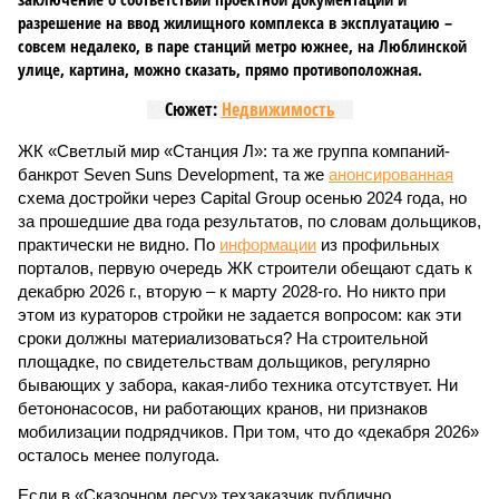
реальной достройки (изображение сгенерировано ИИ)
Пока в Ярославском районе СВАО дольщики «Сказочного леса»
уже получают ключи – в мае 2026 года были получены
заключение о соответствии проектной документации и
разрешение на ввод жилищного комплекса в эксплуатацию –
совсем недалеко, в паре станций метро южнее, на Люблинской
улице, картина, можно сказать, прямо противоположная.
Сюжет:
Недвижимость
ЖК «Светлый мир «Станция Л»: та же группа компаний-
банкрот Seven Suns Development, та же
анонсированная
схема достройки через Capital Group осенью 2024 года, но
за прошедшие два года результатов, по словам дольщиков,
практически не видно. По
информации
из профильных
порталов, первую очередь ЖК строители обещают сдать к
декабрю 2026 г., вторую – к марту 2028-го. Но никто при
этом из кураторов стройки не задается вопросом: как эти
сроки должны материализоваться? На строительной