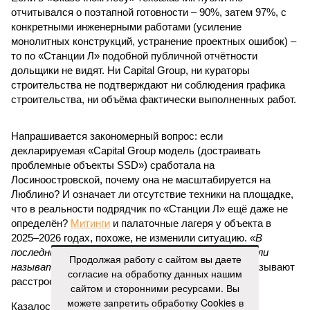
площадке, по свидетельствам дольщиков, регулярно
бывающих у забора, какая-либо техника отсутствует. Ни
бетононасосов, ни работающих кранов, ни признаков
мобилизации подрядчиков. При том, что до «декабря 2026»
осталось менее полугода.
Если в «Сказочном лесу» техзаказчик публично
отчитывался о поэтапной готовности – 90%, затем 97%, с
конкретными инженерными работами (усиление
монолитных конструкций, устранение проектных ошибок) –
то по «Станции Л» подобной публичной отчётности
дольщики не видят. Ни Capital Group, ни кураторы
строительства не подтверждают ни соблюдения графика
строительства, ни объёма фактически выполненных работ.
Напрашивается закономерный вопрос: если
декларируемая «Capital Group модель (достраивать
Продолжая работу с сайтом вы даете
проблемные объекты SSD») сработала на
согласие на обработку данных нашим
Лосиноостровской, почему она не масштабируется на
сайтом и сторонними ресурсами. Вы
Люблино? И означает ли отсутствие техники на площадке,
можете запретить обработку Cookies в
что в реальности подрядчик по «Станции Л» ещё даже не