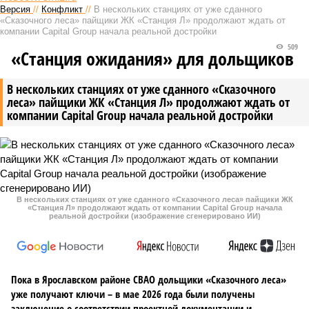
Перелом в СВО: сорван план
Морской удар по НАТО: Киев
Зеленского и НАТО
теряет важный маршрут
Новости smi2.ru
Версия
//
Конфликт
//
В нескольких станциях от уже сданного
«Сказочного леса» пайщики ЖК «Станция Л» продолжают ждать от
компании Capital Group начала реальной достройки
509
«Станция ожидания» для дольщиков
В нескольких станциях от уже сданного «Сказочного
леса» пайщики ЖК «Станция Л» продолжают ждать от
компании Capital Group начала реальной достройки
В нескольких станциях от уже сданного «Сказочного леса» пайщики ЖК
«Станция Л» продолжают ждать от компании Capital Group начала