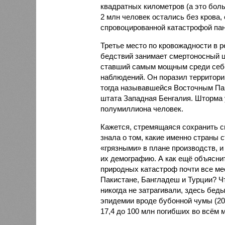
квадратных километров (а это бол
2 млн человек остались без крова,
спровоцированной катастрофой па
Третье место по кровожадности в р
бедствий занимает смертоносный ц
ставший самым мощным среди себе
наблюдений. Он поразил территори
тогда называвшейся Восточным Пак
штата Западная Бенгалия. Шторма 
полумиллиона человек.
Кажется, стремящаяся сохранить с
знала о том, какие именно страны 
«грязными» в плане производств, 
их демографию. А как ещё объяснить
природных катастроф почти все ме
Пакистане, Бангладеш и Турции? Ч
никогда не затрагивали, здесь бе
эпидемии вроде бубонной чумы (200
17,4 до 100 млн погибших во всём м