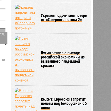
Украина подсчитала потери
от «Северного потока-2»
3378
0
Путин заявил о выходе
российской экономики из
465
а
вызванного пандемией
кризиса
Reuters: Евросоюз запретит
полёты над Белоруссией с 5
июня