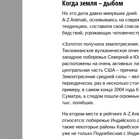
Когда земля – дыбом
Но это дела давно минувших дней.
A-Z Animals, основываясь на совр
тенденциях, составили свой списо
бедствий, угрожающих человечеству
«Золото» получили землетрясения.
Тихоокеанское вулканическое огне
западное побережье Северной и Юж
расположены на очень активных ли
центральная часть США – причина
Землетрясения средней силы – явле
периодически, раз в несколько стол
примеру, в самом конце 2004 года 
Суматра, а следом пошли огромные
тыс. погибших.
На втором месте в рейтинге A-Z An
относятся: побережье Индийского о
также некоторые районы Карибского
уже не только Поднебесная с Индие