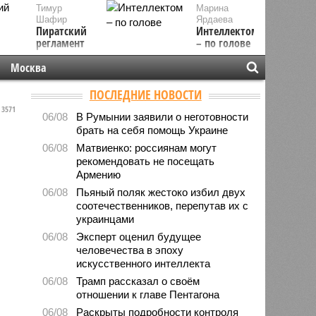
Тимур
Марина
Шафир
Ярдаева
Пиратский
Интеллектом
регламент
– по голове
Москва
ПОСЛЕДНИЕ НОВОСТИ
3571
06/08
В Румынии заявили о неготовности
брать на себя помощь Украине
06/08
Матвиенко: россиянам могут
рекомендовать не посещать
Армению
06/08
Пьяный поляк жестоко избил двух
соотечественников, перепутав их с
украинцами
06/08
Эксперт оценил будущее
человечества в эпоху
искусственного интеллекта
06/08
Трамп рассказал о своём
отношении к главе Пентагона
06/08
Раскрыты подробности контроля