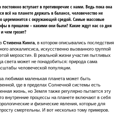
 постоянно вступает в противоречие с нами. Ведь пока она
ся всё на планете держать в балансе, человечество не
о церемонится с окружающей средой. Самые массовые
офы в прошлом – какими они были? Какие ждут нас со дня
 и чем грозят?
аз
Стивена Кинга
, в котором описывались последствия
ного апокалипсиса, искусственно вызванного группой
 этой мерзости». В реальной жизни участия пытливых
ца света может не понадобиться: природа сама
масштабы человеческой популяции.
ша любимая маленькая планета может быть
венной, где в пределах Солнечной системы есть
енная жизнь, но Земля также регулярно пытается эту
что внутренние процессы на планете включают в себя
орологические и физические явления, которые для
просту смертельны. И вот несколько тому примеров.