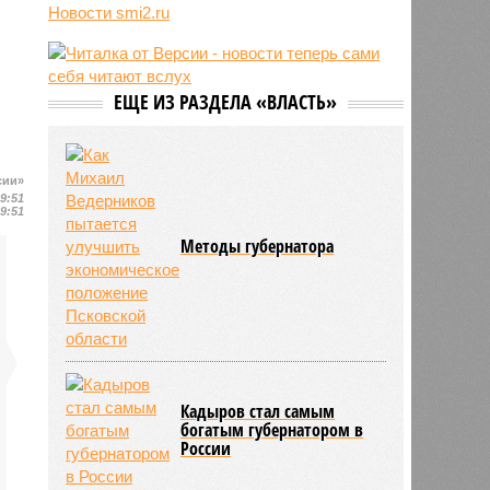
Новости smi2.ru
06/08
Euractiv: закрытие границы с
Россией спровоцировало спад
экономики Финляндии
06/08
Минобрнауки осенью примет
ЕЩЕ ИЗ РАЗДЕЛА «ВЛАСТЬ»
решение о правилах приёма на
платные места в вузах
сии»
19:51
19:51
Методы губернатора
Кадыров стал самым
богатым губернатором в
России