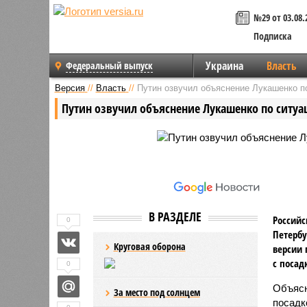
№29 от 03.08.
Подписка
Украина
Власть
Федеральный выпуск
Версия
//
Власть
//
Путин озвучил объяснение Лукашенко по
Путин озвучил объяснение Лукашенко по ситуац
В РАЗДЕЛЕ
Российс
0
Петербу
Круговая оборона
версии 
с посад
0
Объяс
За место под солнцем
посадк