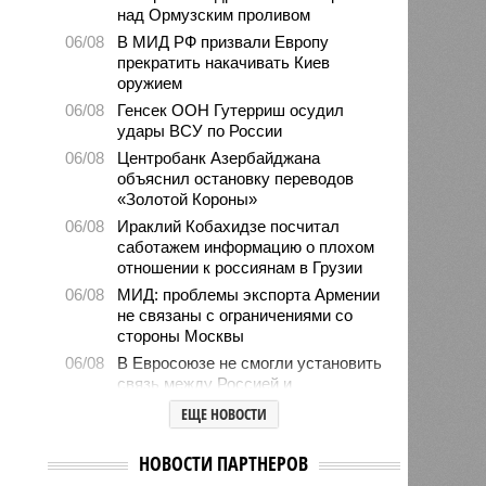
над Ормузским проливом
06/08
В МИД РФ призвали Европу
прекратить накачивать Киев
оружием
06/08
Генсек ООН Гутерриш осудил
удары ВСУ по России
06/08
Центробанк Азербайджана
объяснил остановку переводов
«Золотой Короны»
06/08
Ираклий Кобахидзе посчитал
саботажем информацию о плохом
отношении к россиянам в Грузии
06/08
МИД: проблемы экспорта Армении
не связаны с ограничениями со
стороны Москвы
06/08
В Евросоюзе не смогли установить
связь между Россией и
миграционным кризисом в Сеуте
ЕЩЕ НОВОСТИ
06/08
Ямпольская объяснила причины
проблем с поступлением в
НОВОСТИ ПАРТНЕРОВ
ведущие вузы страны