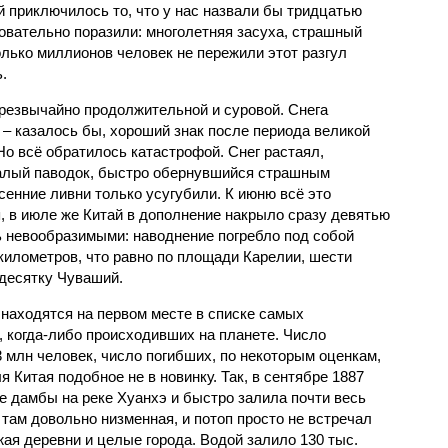
й приключилось то, что у нас назвали бы тридцатью
овательно поразили: многолетняя засуха, страшный
олько миллионов человек не пережили этот разгул
.
чрезвычайно продолжительной и суровой. Снега
 – казалось бы, хороший знак после периода великой
Но всё обратилось катастрофой. Снег растаял,
валый паводок, быстро обернувшийся страшным
енние ливни только усугубили. К июню всё это
, в июле же Китай в дополнение накрыло сразу девятью
 невообразимыми: наводнение погребло под собой
километров, что равно по площади Карелии, шести
десятку Чуваший.
 находятся на первом месте в списке самых
 когда-либо происходивших на планете. Число
3 млн человек, число погибших, по некоторым оценкам,
 Китая подобное не в новинку. Так, в сентябре 1887
е дамбы на реке Хуанхэ и быстро залила почти весь
 там довольно низменная, и потоп просто не встречал
жая деревни и целые города. Водой залило 130 тыс.