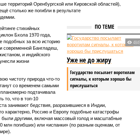
ьше территорий Оренбургской или Кировской областей),
 ещё столько же погибли в результате
ндемии.
ПО ТЕМЕ
ейтинге стихийных
иклон Бхола 1970 года,
 подобных за всю историю
484
и современной Бангладеш,
истаном, и индийского
Уже не до жиру
унесли жизни
Государство посылает воротилам
сигналы, к которым хорошо бы
вою чистоту природа что-то
прислушаться
станут со временем самыми
и планомерно подтачивала
 то, что в топ-10
ста занимают бедствия, разразившиеся в Индии,
то характерно, Россию и Европу подобные катастрофы
ды были другими, включая массовый голод и масштабные
 млн погибших) или «испанки» (по разным оценкам, от
ире).