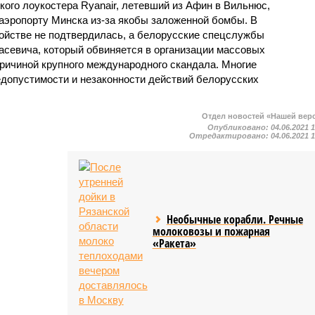
ого лоукостера Ryanair, летевший из Афин в Вильнюс,
аэропорту Минска из-за якобы заложенной бомбы. В
ойстве не подтвердилась, а белорусские спецслужбы
севича, который обвиняется в организации массовых
причиной крупного международного скандала. Многие
едопустимости и незаконности действий белорусских
Отдел новостей «Нашей вер
Опубликовано:
04.06.2021 
Отредактировано:
04.06.2021 
Необычные корабли. Речные
молоковозы и пожарная
«Ракета»