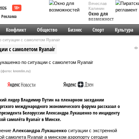
Вячеслав
2026
Калинин
Окно для
Реклама
возможностей
Конфликт
Общество
Бизнес
Спорт
Культура
 ситуации с самолетом Ryanair
ии с самолетом Ryanair
(фото: kremlin.ru)
кий лидер Владимир Путин на пленарном заседании
ргского международного экономического форума рассказал о
президента Белоруссии Александра Лукашенко по инциденту
кой самолёта Ryanair в Минске.
нение
Александра Лукашенко
ситуации с экстренной
ой самолета Ryanair а минском аэропорту сегодня