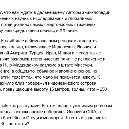
 А что нам ждать в дальнейшем? Авторы энциклопедии
еменных научных исследованиях и глобальных
к потенциально самых смертоносных стихийных
 непосредственно сейчас, в XXI веке.
 К наиболее сейсмоопасным регионам относится
нное кольцо, включающее Индонезию, Японию и
ной Америки. Турция, Иран, Индия и Непал также
ниях разломов тектонических плит. Не исключение и
 в Нью-Мадридском разломе в штате Миссури.
ние, в общем-то, обычное и вполне сносное, но
етий, трясёт так, что мало не покажется никому. К
бахнуло близ побережья индонезийского острова
, превышающие высоту 15 метров, волны. Итог – 250
imals как раз цунами. В этом плане к уязвимым регионам
кеана, тихо­океанские побережья Японии и США, а
 бассейна и Средиземноморья. То есть в зоне риска
й – не так ли?