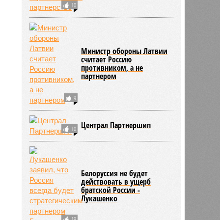
10
Министр обороны Латвии
считает Россию
противником, а не
партнером
9
Централ Партнершип
10
Белоруссия не будет
действовать в ущерб
братской России -
Лукашенко
19