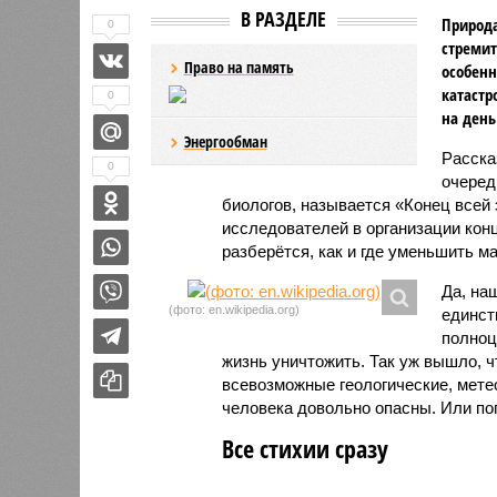
В РАЗДЕЛЕ
Природа
0
стремит
Право на память
особенн
катастр
0
на день
Энергообман
Расск
0
очеред
биологов, называется «Конец всей
исследователей в организации кон
разберётся, как и где уменьшить 
Да, на
(фото: en.wikipedia.org)
единст
полноц
жизнь уничтожить. Так уж вышло, 
всевозможные геологические, мете
человека довольно опасны. Или по
Все стихии сразу