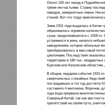
Около 100 лет назад в Поднебесно
тремя несчастьями. Страну послед
паводок, невероятные ливни. Неск
стихий. Вот что тогда приключилось
Зима 1931 года выдалась в Китае 
образовалось огромное количество
суши, продолжавшегося с 1928-го. 
устремился в реки, начался небы
наводнением, которое обильные вес
преобразовалось в массовый потоп
циклонами. Последствия оказались
территорию в 180 тыс. квадратных 
Курским или Калужским областям, 
В общем, недаром события 1931-го
смертоносных стихийных бедствий,
пострадавших в тот год достигло 5
составило 4 миллиона. Впрочем, для
года вода прорвала многочисленны
Северный Китай, так как местность
препятствий на своём пути, уничто