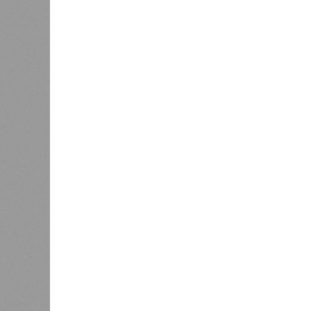
Кажется, стремящаяся сохранить с
знала о том, какие именно страны 
«грязными» в плане производств, 
их демографию. А как ещё объяснить
природных катастроф почти все ме
разразившиеся в Индии, Пакистане
характерно, Россию и Европу подо
не затрагивали, здесь беды были 
голод и масштабные эпидемии вро
погибших) или «испанки» (по разным
Когда земля – дыбом
Но это дела давно минувших дней.
A-Z Animals, основываясь на совр
тенденциях, составили свой списо
бедствий, угрожающих человечеству
«Золото» получили землетрясения.
Тихоокеанское вулканическое огне
западное побережье Северной и Юж
расположены на очень активных ли