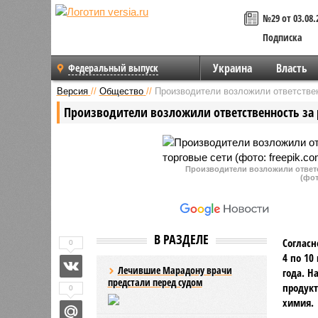
№29 от 03.08.
Подписка
Украина
Власть
Федеральный выпуск
Версия
//
Общество
//
Производители возложили ответствен
Производители возложили ответственность за 
Производители возложили ответс
(фот
В РАЗДЕЛЕ
Согласн
0
4 по 10
Лечившие Марадону врачи
года. Н
предстали перед судом
продукт
0
химия.