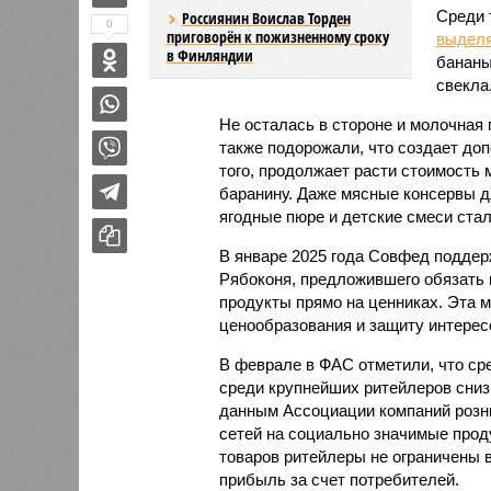
Среди 
Россиянин Воислав Торден
0
приговорён к пожизненному сроку
выдел
в Финляндии
бананы
свекла
Не осталась в стороне и молочная 
также подорожали, что создает до
того, продолжает расти стоимость 
баранину. Даже мясные консервы дл
ягодные пюре и детские смеси стал
В январе 2025 года Совфед поддер
Рябоконя, предложившего обязать 
продукты прямо на ценниках. Эта 
ценообразования и защиту интерес
В феврале в ФАС отметили, что ср
среди крупнейших ритейлеров снизи
данным Ассоциации компаний розни
сетей на социально значимые прод
товаров ритейлеры не ограничены в
прибыль за счет потребителей.