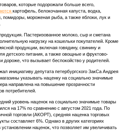
товаров, которые подорожали больше всего,
яются
картофель, белокочанная капуста, водка,
, помидоры, мороженая рыба, а также яблоки, лук и
.
продукция. Пастеризованное молоко, сыр и сметана
полнительную нагрузку на кошельки покупателей. Кроме
мясной продукции, включая говядину, свинину и
я детского питания, а также овощные и фруктово-
и дороже, что вызывает беспокойство у родителей.
жал инициативу депутата петербургского ЗакСа Андрея
магазины указывать наценку на социально значимые
мера направлена на повышение прозрачности
ов потребителей.
едний уровень наценок на социально значимые товары
лся на 17% по сравнению с августом 2021 года. По
чной торговли (АКОРТ), средняя наценка торговых
укты составляет 6%. Однако в других категориях
 установлении наценок, что позволяет им увеличивать