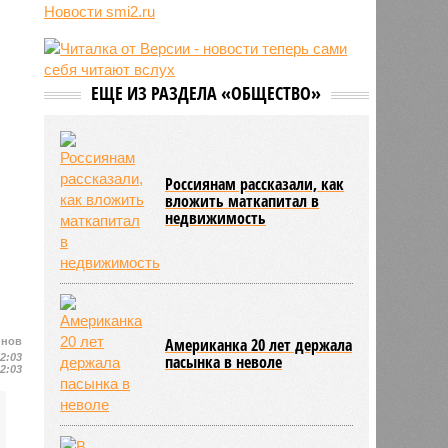
трёхмесячного сына
Новости smi2.ru
07/08
Сергей Миронов выступил за
увеличение пенсий детям,
потерявшим родителей
ЕЩЕ ИЗ РАЗДЕЛА «ОБЩЕСТВО»
07/08
Финляндия захотела использовать
приграничные болота против
России
Россиянам рассказали, как
вложить маткапитал в
недвижимость
Американка 20 лет держала
йнов
12:03
пасынка в неволе
12:03