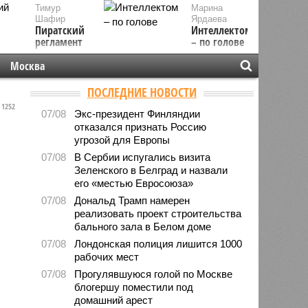
Тимур
Марина
Шафир
Ярдаева
Пиратский
Интеллектом
регламент
– по голове
Москва
ПОСЛЕДНИЕ НОВОСТИ
1252
07/08
Экс-президент Финляндии
отказался признать Россию
угрозой для Европы
07/08
В Сербии испугались визита
Зеленского в Белград и назвали
его «местью Евросоюза»
07/08
Дональд Трамп намерен
реализовать проект строительства
бального зала в Белом доме
07/08
Лондонская полиция лишится 1000
рабочих мест
07/08
Прогулявшуюся голой по Москве
блогершу поместили под
домашний арест