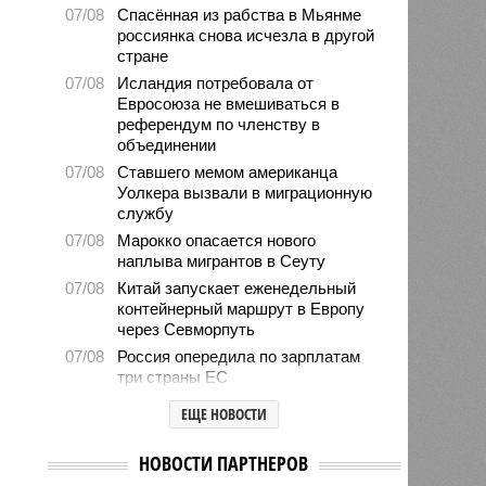
07/08
Спасённая из рабства в Мьянме
россиянка снова исчезла в другой
стране
07/08
Исландия потребовала от
Евросоюза не вмешиваться в
референдум по членству в
объединении
07/08
Ставшего мемом американца
Уолкера вызвали в миграционную
службу
07/08
Марокко опасается нового
наплыва мигрантов в Сеуту
07/08
Китай запускает еженедельный
контейнерный маршрут в Европу
через Севморпуть
07/08
Россия опередила по зарплатам
три страны ЕС
07/08
Александр Лукашенко призвал
ЕЩЕ НОВОСТИ
белорусов скупать пустующие
избы
НОВОСТИ ПАРТНЕРОВ
07/08
Девушка объяснила убийство