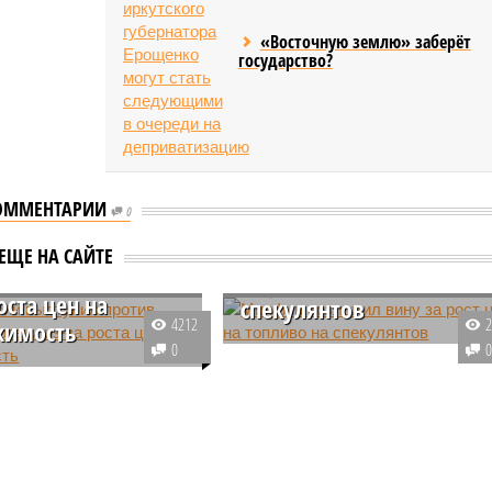
«Восточную землю» заберёт
государство?
ОММЕНТАРИИ
0
оссии выступил
Минфин возложил вину
ЕЩЕ НА САЙТЕ
 льготной ипотеки
за рост цен на топливо н
оста цен на
спекулянтов
4212
жимость
Случившийся в сентябре этого
0
нк выступает против
года рост цен на топливо
 льготной ипотеки,
произошел по определенной
у распространение
причине. В Минфине России
еству свой крутой нрав – когда покажет снова?
твующих программ
заявили, что всему виной
вует повышению цен на
действия перекупщиков.
о данным регулятора, за