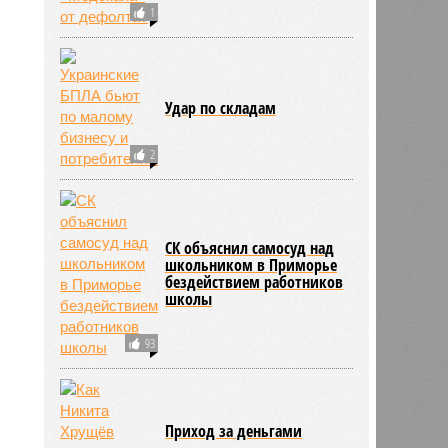
1
Удар по складам
2
СК объяснил самосуд над
школьником в Приморье
бездействием работников
школы
93
2
Приход за деньгами