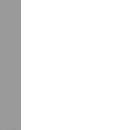
циклонами. Последствия оказались
территорию в 180 тыс. квадратных 
Курским или Калужским областям, 
В общем, недаром события 1931-го
смертоносных стихийных бедствий,
пострадавших в тот год достигло 5
составило 4 миллиона. Впрочем, для
года вода прорвала многочисленны
Северный Китай, так как местность
препятствий на своём пути, уничто
квадратных километров (а это бол
2 млн человек остались без крова,
спровоцированной катастрофой па
Третье место по кровожадности в р
бедствий занимает смертоносный ц
ставший самым мощным среди себе
наблюдений. Он поразил территори
тогда называвшейся Восточным Пак
штата Западная Бенгалия. Шторма 
полумиллиона человек.