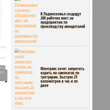
В Подмосковье создадут
200 рабочих мест на
предприятии по
производству авиадеталей
а
Минтранс хочет запретить
2911
ездить на самокатах по
тротуарам, быстрее 25
0
километров в час и по
двое
749