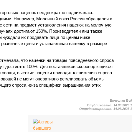
 торговых наценок неоднократно поднималась
иями. Например, Молочный союз России обращался в
е сети на предмет установления наценок на молочную
лучаях достигают 150%. Производители яиц также
вынуждали их продавать яйца по ценам ниже
я розничные цены и устанавливая наценку в размере
тмечала, что наценки на товары повседневного спроса
ут достигать 100%. Для поставщиков скоропортящихся
и овощи, высокие наценки приводят к снижению спроса.
 овощей не могут оперативно регулировать объемы
кущего спроса из-за специфики выращивания этих
Вячеслав Бу
Опубликовано:
14.03.2025 
Отредактировано:
14.03.2025 