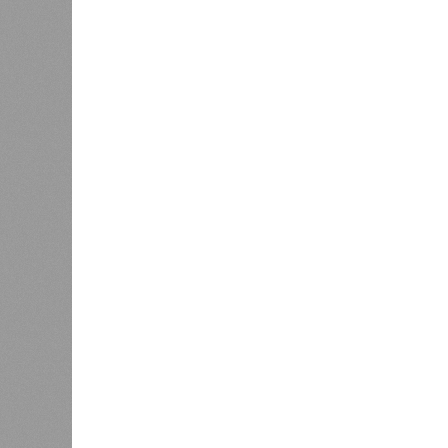
Да, на
единст
(фото: en.wikipedia.org)
полноц
жизнь 
планете включают в себя всевозмо
явления, которые для человека до
несколько тому примеров.
Все стихии сразу
Около 100 лет назад в Поднебесно
тремя несчастьями. Страну послед
паводок, невероятные ливни. Неск
стихий. Вот что тогда приключилось
Зима 1931 года выдалась в Китае 
образовалось огромное количество
суши, продолжавшегося с 1928-го. 
устремился в реки, начался небы
наводнением, которое обильные вес
преобразовалось в массовый потоп