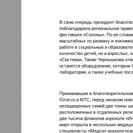
В свою очередь президент благот
поблагодарила региональное правит
фестиваля «Солоны». По ее словам
масштабных по размаху и значимос
работе в социальные и образовате
количество детей, но и взрослых, 
«Система». Также Чернышкова отме
останется оборудование, которым
лаборатории, а также учебные пос
Принимавшие в благотворительном 
Ozon.ru и МТС, перед началом ново
незащищенных семей две тонны шк
расположенные в отдаленных реги
две тысячи флаконов аэрозоля «Ин
мир» открыла в нескольких медици
специалисты «Медси» оказали пси