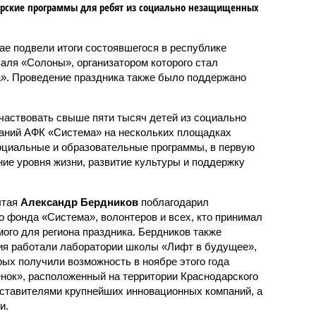
рские программы для ребят из социально незащищенных
ае подвели итоги состоявшегося в республике
аля «Солоны», организатором которого стал
». Проведение праздника также было поддержано
участвовать свыше пяти тысяч детей из социально
аний АФК «Система» на нескольких площадках
оциальные и образовательные программы, в первую
ие уровня жизни, развитие культуры и поддержку
лтая
Александр Бердников
поблагодарил
о фонда «Система», волонтеров и всех, кто принимал
мого для региона праздника. Бердников также
тия работали лаборатории школы «Лифт в будущее»,
рых получили возможность в ноябре этого года
енок», расположенный на территории Краснодарского
едставителями крупнейших инновационных компаний, а
и.