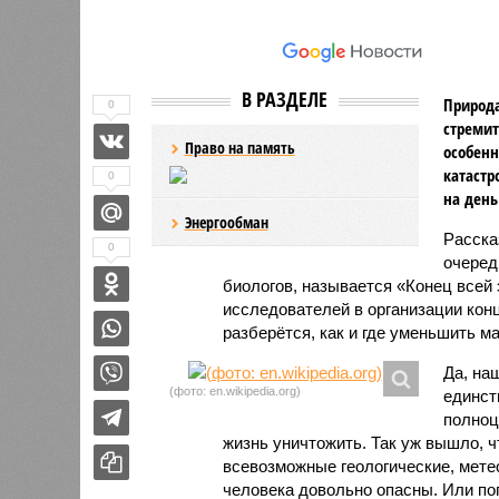
В РАЗДЕЛЕ
Природа
0
стремит
Право на память
особенн
катастр
0
на день
Энергообман
Расск
0
очеред
биологов, называется «Конец всей
исследователей в организации кон
разберётся, как и где уменьшить 
Да, на
(фото: en.wikipedia.org)
единст
полноц
жизнь уничтожить. Так уж вышло, 
всевозможные геологические, мете
человека довольно опасны. Или по