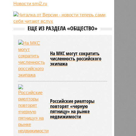
12:05
В Японии опять произошло
Новости smi2.ru
землетрясение
12:03
В Египте безработный мужчина
притворялся судьёй и вымогал
деньги
ЕЩЕ ИЗ РАЗДЕЛА «ОБЩЕСТВО»
11:55
Учёные назвали неожиданный
способ снизить риск развития
диабета
На МКС могут сократить
численность российского
экипажа
Российские риелторы
повторят «черную
пятницу» на рынке
недвижимости