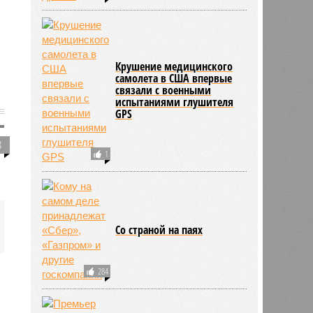
Крушение медицинского
самолета в США впервые
связали с военными
испытаниями глушителя
GPS
8
1
Со страной на паях
284