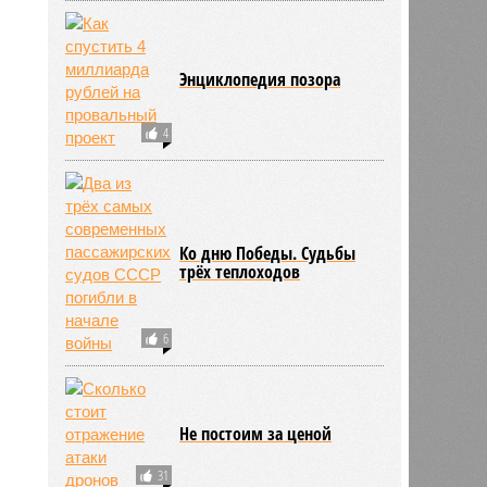
Энциклопедия позора
4
Ко дню Победы. Судьбы
трёх теплоходов
6
Не постоим за ценой
31