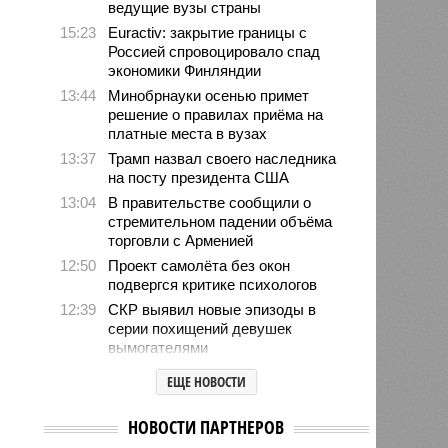
ведущие вузы страны
15:23
Euractiv: закрытие границы с
Россией спровоцировало спад
экономики Финляндии
13:44
Минобрнауки осенью примет
решение о правилах приёма на
платные места в вузах
13:37
Трамп назвал своего наследника
на посту президента США
13:04
В правительстве сообщили о
стремительном падении объёма
торговли с Арменией
12:50
Проект самолёта без окон
подвергся критике психологов
12:39
СКР выявил новые эпизоды в
серии похищений девушек
вымогателями
12:34
Хуснуллин заявил о
ЕЩЕ НОВОСТИ
необходимости проработки ж/д
выхода России к Индийскому
НОВОСТИ ПАРТНЕРОВ
океану