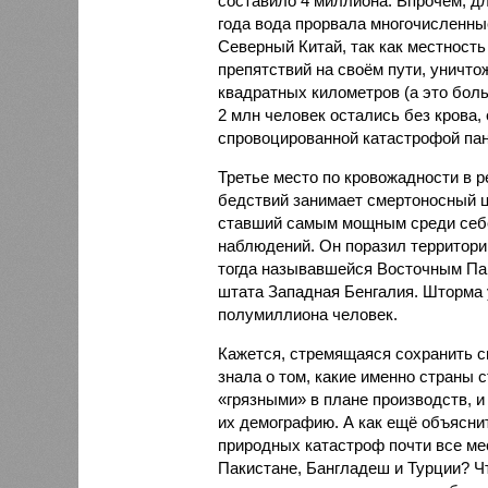
составило 4 миллиона. Впрочем, для
года вода прорвала многочисленны
Северный Китай, так как местность
препятствий на своём пути, уничто
квадратных километров (а это бол
2 млн человек остались без крова,
спровоцированной катастрофой па
Третье место по кровожадности в р
бедствий занимает смертоносный ц
ставший самым мощным среди себе
наблюдений. Он поразил территори
тогда называвшейся Восточным Пак
штата Западная Бенгалия. Шторма 
полумиллиона человек.
Кажется, стремящаяся сохранить с
знала о том, какие именно страны 
«грязными» в плане производств, 
их демографию. А как ещё объяснить
природных катастроф почти все ме
Пакистане, Бангладеш и Турции? Ч