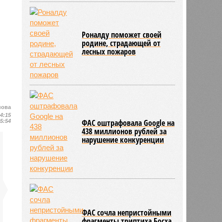
Роналду поможет своей
родине, страдающей от
лесных пожаров
нова
14:15
ФАС оштрафовала Google на
15:54
438 миллионов рублей за
нарушение конкуренции
ФАС сочла непристойными
фрагменты триптиха Босха