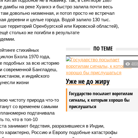
 Китая подобное не в новинку. Так, в сентябре 1887
е дамбы на реке Хуанхэ и быстро залила почти весь
 там довольно низменная, и потоп просто не встречал
жая деревни и целые города. Водой залило 130 тыс.
ьше территорий Оренбургской или Кировской областей),
 ещё столько же погибли в результате
ндемии.
ПО ТЕМЕ
ейтинге стихийных
иклон Бхола 1970 года,
 подобных за всю историю
480
и современной Бангладеш,
истаном, и индийского
Уже не до жиру
унесли жизни
Государство посылает воротилам
сигналы, к которым хорошо бы
вою чистоту природа что-то
прислушаться
станут со временем самыми
и планомерно подтачивала
 то, что в топ-10
ста занимают бедствия, разразившиеся в Индии,
то характерно, Россию и Европу подобные катастрофы