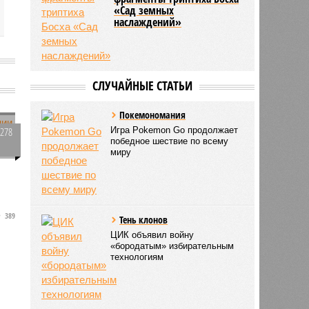
«Сад земных
наслаждений»
СЛУЧАЙНЫЕ СТАТЬИ
Покемономания
2278
Игра Pokemon Go продолжает
победное шествие по всему
0
миру
х
389
Тень клонов
ЦИК объявил войну
«бородатым» избирательным
технологиям