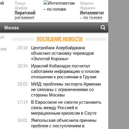
Тимур
Марина
Шафир
Ярдаева
Пиратский
Интеллектом
регламент
– по голове
Москва
ную
ПОСЛЕДНИЕ НОВОСТИ
20:10
Центробанк Азербайджана
2559
объяснил остановку переводов
«Золотой Короны»
18:34
Ираклий Кобахидзе посчитал
саботажем информацию о плохом
отношении к россиянам в Грузии
18:02
МИД: проблемы экспорта Армении
не связаны с ограничениями со
стороны Москвы
17:14
В Евросоюзе не смогли установить
связь между Россией и
миграционным кризисом в Сеуте
16:01
Ямпольская объяснила причины
проблем с поступлением в