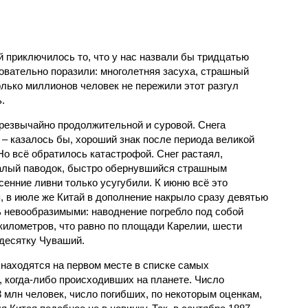
й приключилось то, что у нас назвали бы тридцатью
овательно поразили: многолетняя засуха, страшный
олько миллионов человек не пережили этот разгул
.
чрезвычайно продолжительной и суровой. Снега
 – казалось бы, хороший знак после периода великой
Но всё обратилось катастрофой. Снег растаял,
валый паводок, быстро обернувшийся страшным
енние ливни только усугубили. К июню всё это
, в июле же Китай в дополнение накрыло сразу девятью
 невообразимыми: наводнение погребло под собой
километров, что равно по площади Карелии, шести
десятку Чуваший.
 находятся на первом месте в списке самых
 когда-либо происходивших на планете. Число
3 млн человек, число погибших, по некоторым оценкам,