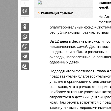
волонте
0
семей.
Реанимация трамваю
На Алт
0
фестив
благотворительный фонд «Система
республиканским правительством.
За 12 дней в фестивале смогли по
незащищенных семей. Десять комп
представили ребятам различные с
очередь, направленные на повышен
одаренных детей.
Подводя итоги фестиваля, глава А
представителей благотворительног
участие в организации столь значи
рассказал, что в рамках мероприя
наиболее активные участники кото
отправиться в детский центр «Орл
края. Там ребята встретятся с пр
также учеными с мировыми именам