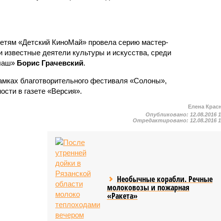
етям «Детский КиноМай» провела серию мастер-
и известные деятели культуры и искусства, среди
алаш»
Борис Грачевский
.
амках благотворительного фестиваля «Солоны»,
сти в газете «Версия».
Елена Крас
Опубликовано:
12.08.2016 
Отредактировано:
12.08.2016 
Необычные корабли. Речные
молоковозы и пожарная
«Ракета»