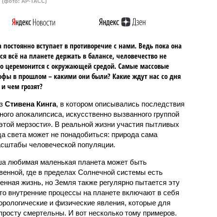
(фото: АР-ТАСС)
 постоянно вступает в противоречие с нами. Ведь пока она
ся всё на планете держать в балансе, человечество не
о церемонится с окружающей средой. Самые массовые
офы в прошлом – какими они были? Какие ждут нас со дня
 и чем грозят?
аз
Стивена Кинга
, в котором описывались последствия
ного апокалипсиса, искусственно вызванного группой
 этой мерзости». В реальной жизни участия пытливых
ца света может не понадобиться: природа сама
масштабы человеческой популяции.
ша любимая маленькая планета может быть
венной, где в пределах Солнечной системы есть
енная жизнь, но Земля также регулярно пытается эту
что внутренние процессы на планете включают в себя
орологические и физические явления, которые для
просту смертельны. И вот несколько тому примеров.