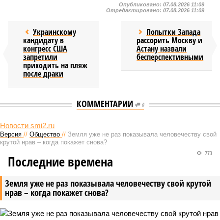
Опубликовано:
07.08.2026 11:09
Отредактировано:
07.08.2026 11:09
Украинскому
Попытки Запада
кандидату в
рассорить Москву и
конгресс США
Астану назвали
запретили
бесперспективными
приходить на пляж
после драки
КОММЕНТАРИИ
0
Новости smi2.ru
Версия
//
Общество
//
Земля уже не раз показывала человечеству свой
крутой нрав – когда покажет снова?
773
Последние времена
Земля уже не раз показывала человечеству свой крутой
нрав – когда покажет снова?