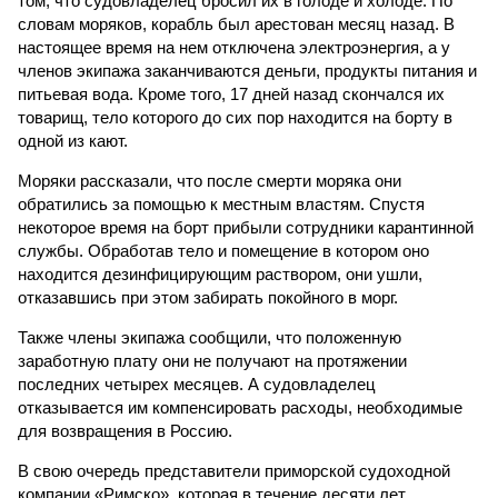
том, что судовладелец бросил их в голоде и холоде. По
словам моряков, корабль был арестован месяц назад. В
настоящее время на нем отключена электроэнергия, а у
членов экипажа заканчиваются деньги, продукты питания и
питьевая вода. Кроме того, 17 дней назад скончался их
товарищ, тело которого до сих пор находится на борту в
одной из кают.
Моряки рассказали, что после смерти моряка они
обратились за помощью к местным властям. Спустя
некоторое время на борт прибыли сотрудники карантинной
службы. Обработав тело и помещение в котором оно
находится дезинфицирующим раствором, они ушли,
отказавшись при этом забирать покойного в морг.
Также члены экипажа сообщили, что положенную
заработную плату они не получают на протяжении
последних четырех месяцев. А судовладелец
отказывается им компенсировать расходы, необходимые
для возвращения в Россию.
В свою очередь представители приморской судоходной
компании «Римско», которая в течение десяти лет