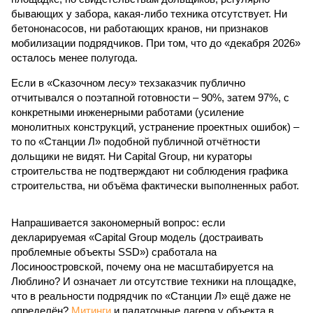
бывающих у забора, какая-либо техника отсутствует. Ни
бетононасосов, ни работающих кранов, ни признаков
мобилизации подрядчиков. При том, что до «декабря 2026»
осталось менее полугода.
Если в «Сказочном лесу» техзаказчик публично
отчитывался о поэтапной готовности – 90%, затем 97%, с
конкретными инженерными работами (усиление
монолитных конструкций, устранение проектных ошибок) –
то по «Станции Л» подобной публичной отчётности
дольщики не видят. Ни Capital Group, ни кураторы
строительства не подтверждают ни соблюдения графика
строительства, ни объёма фактически выполненных работ.
Напрашивается закономерный вопрос: если
декларируемая «Capital Group модель (достраивать
проблемные объекты SSD») сработала на
Лосиноостровской, почему она не масштабируется на
Люблино? И означает ли отсутствие техники на площадке,
что в реальности подрядчик по «Станции Л» ещё даже не
определён?
Митинги
и палаточные лагеря у объекта в