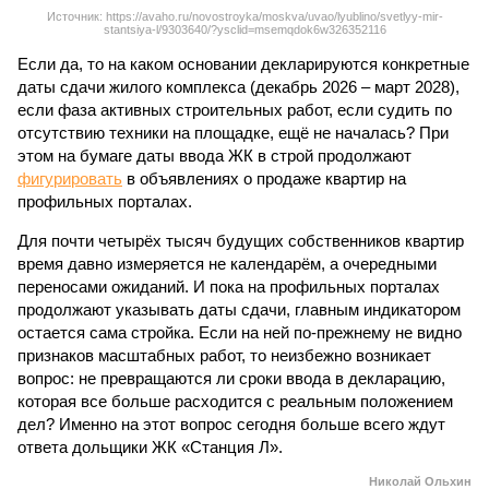
Источник: https://avaho.ru/novostroyka/moskva/uvao/lyublino/svetlyy-mir-
stantsiya-l/9303640/?ysclid=msemqdok6w326352116
Если да, то на каком основании декларируются конкретные
даты сдачи жилого комплекса (декабрь 2026 – март 2028),
если фаза активных строительных работ, если судить по
отсутствию техники на площадке, ещё не началась? При
этом на бумаге даты ввода ЖК в строй продолжают
фигурировать
в объявлениях о продаже квартир на
профильных порталах.
Для почти четырёх тысяч будущих собственников квартир
время давно измеряется не календарём, а очередными
переносами ожиданий. И пока на профильных порталах
продолжают указывать даты сдачи, главным индикатором
остается сама стройка. Если на ней по-прежнему не видно
признаков масштабных работ, то неизбежно возникает
вопрос: не превращаются ли сроки ввода в декларацию,
которая все больше расходится с реальным положением
дел? Именно на этот вопрос сегодня больше всего ждут
ответа дольщики ЖК «Станция Л».
Николай Ольхин