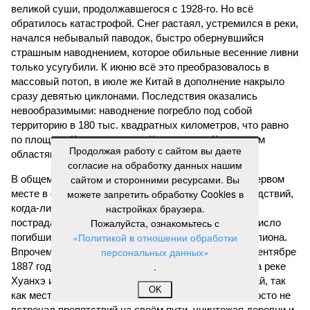
великой суши, продолжавшегося с 1928-го. Но всё
обратилось катастрофой. Снег растаял, устремился в реки,
начался небывалый паводок, быстро обернувшийся
страшным наводнением, которое обильные весенние ливни
только усугубили. К июню всё это преобразовалось в
массовый потоп, в июле же Китай в дополнение накрыло
сразу девятью циклонами. Последствия оказались
невообразимыми: наводнение погребло под собой
территорию в 180 тыс. квадратных километров, что равно
по площади Карелии, шести Курским или Калужским
Продолжая работу с сайтом вы даете
областям, десятку Чуваший.
согласие на обработку данных нашим
сайтом и сторонними ресурсами. Вы
В общем, недаром события 1931-го находятся на первом
можете запретить обработку Cookies в
месте в списке самых смертоносных стихийных бедствий,
настройках браузера.
когда-либо происходивших на планете. Число
Пожалуйста, ознакомьтесь с
пострадавших в тот год достигло 53 млн человек, число
«Политикой в отношении обработки
погибших, по некоторым оценкам, составило 4 миллиона.
персональных данных»
Впрочем, для Китая подобное не в новинку. Так, в сентябре
.
1887 года вода прорвала многочисленные дамбы на реке
Хуанхэ и быстро залила почти весь Северный Китай, так
OK
как местность там довольно низменная, и потоп просто не
встречал препятствий на своём пути, уничтожая деревни и