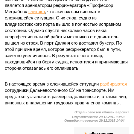
является арендатором рефрижератора «Профессор
Меграбов»
считают
, что экипаж сам виноват в
сложившейся ситуации. С их слов, судно из
владивостокского порта вышло в полностью исправном
состоянии. Однако спустя несколько часов из-за
непрофессиональной работы механиков его двигатель
вышел из строя. В порт Даляня его доставил буксир. По
этой причине время, которое рефрижератор был в пути,
заметно увеличилось. В результате чего товар,
находившийся на борту судна, испортился и принимающая
сторона отказалась его оплачивать.
В настоящее время в сложившейся ситуации
разбираются
сотрудники Дальневосточного СУ на транспорте. Им
предстоит установить размер задолженности, а также лиц,
виновных в нарушении трудовых прав членов команды.
Отдел новостей «Нашей версии»
Опубликовано:
29.12.2015 13:50
Отредактировано:
29.12.2015 14:04
«Восточную