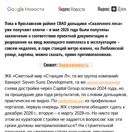
Пока в Ярославском районе СВАО дольщики «Сказочного леса»
уже получают ключи – в мае 2026 года были получены
заключение о соответствии проектной документации и
разрешение на ввод жилищного комплекса в эксплуатацию –
совсем недалеко, в паре станций метро южнее, на Люблинской
улице, картина, можно сказать, прямо противоположная.
Сюжет:
Недвижимость
ЖК «Светлый мир «Станция Л»: та же группа компаний-
банкрот Seven Suns Development, та же
анонсированная
схема достройки через Capital Group осенью 2024 года, но
за прошедшие два года результатов, по словам дольщиков,
практически не видно. По
информации
из профильных
порталов, первую очередь ЖК строители обещают сдать к
декабрю 2026 г., вторую – к марту 2028-го. Но никто при
этом из кураторов стройки не задается вопросом: как эти
сроки должны материализоваться? На строительной
площадке, по свидетельствам дольщиков, регулярно