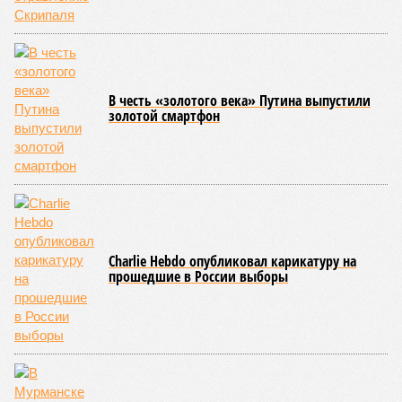
декабрю 2026 г., вторую – к марту 2028-го. Но никто при
этом из кураторов стройки не задается вопросом: как эти
сроки должны материализоваться? На строительной
площадке, по свидетельствам дольщиков, регулярно
бывающих у забора, какая-либо техника отсутствует. Ни
бетононасосов, ни работающих кранов, ни признаков
мобилизации подрядчиков. При том, что до «декабря 2026»
осталось менее полугода.
Если в «Сказочном лесу» техзаказчик публично
отчитывался о поэтапной готовности – 90%, затем 97%, с
конкретными инженерными работами (усиление
монолитных конструкций, устранение проектных ошибок) –
то по «Станции Л» подобной публичной отчётности
дольщики не видят. Ни Capital Group, ни кураторы
строительства не подтверждают ни соблюдения графика
строительства, ни объёма фактически выполненных работ.
Напрашивается закономерный вопрос: если
декларируемая «Capital Group модель (достраивать
проблемные объекты SSD») сработала на