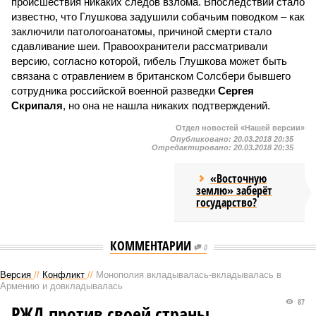
происшествия никаких следов взлома. Впоследствии стало
известно, что Глушкова задушили собачьим поводком – как
заключили патологоанатомы, причиной смерти стало
сдавливание шеи. Правоохранители рассматривали
версию, согласно которой, гибель Глушкова может быть
связана с отравлением в британском Солсбери бывшего
сотрудника российской военной разведки
Сергея
Скрипаля
, но она не нашла никаких подтверждений.
Отдел новостей «Нашей версии»
Опубликовано:
20.03.2018 20:35
Отредактировано:
20.03.2018 20:35
«Восточную
землю» заберёт
государство?
КОММЕНТАРИИ
0
Версия
//
Конфликт
//
Монополия вкладывалась-вкладывалась в
Армению и довкладывалась
87
РЖД против своей страны