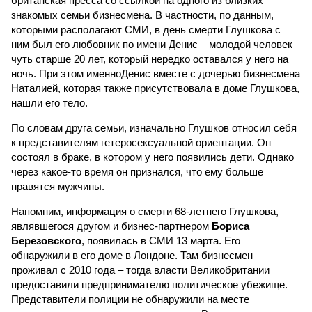
британская пресса со ссылкой на одного из близких
знакомых семьи бизнесмена. В частности, по данным,
которыми располагают СМИ, в день смерти Глушкова с
ним был его любовник по имени Денис – молодой человек
чуть старше 20 лет, который нередко оставался у него на
ночь. При этом именноДенис вместе с дочерью бизнесмена
Наталией, которая также присутствовала в доме Глушкова,
нашли его тело.
По словам друга семьи, изначально Глушков относил себя
к представителям гетеросексуальной ориентации. Он
состоял в браке, в котором у него появились дети. Однако
через какое-то время он признался, что ему больше
нравятся мужчины.
Напомним, информация о смерти 68-летнего Глушкова,
являвшегося другом и бизнес-партнером
Бориса
Березовского
, появилась в СМИ 13 марта. Его
обнаружили в его доме в Лондоне. Там бизнесмен
проживал с 2010 года – тогда власти Великобритании
предоставили предпринимателю политическое убежище.
Представители полиции не обнаружили на месте