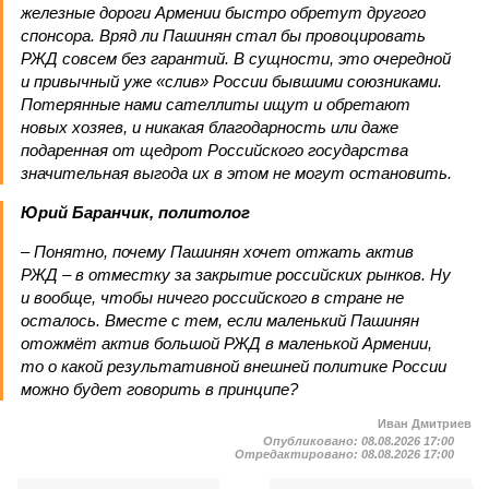
железные дороги Армении быстро обретут другого
спонсора. Вряд ли Пашинян стал бы провоцировать
РЖД совсем без гарантий. В сущности, это очередной
и привычный уже «слив» России бывшими союзниками.
Потерянные нами сателлиты ищут и обретают
новых хозяев, и никакая благодарность или даже
подаренная от щедрот Российского государства
значительная выгода их в этом не могут остановить.
Юрий Баранчик, политолог
– Понятно, почему Пашинян хочет отжать актив
РЖД – в отместку за закрытие российских рынков. Ну
и вообще, чтобы ничего российского в стране не
осталось. Вместе с тем, если маленький Пашинян
отожмёт актив большой РЖД в маленькой Армении,
то о какой результативной внешней политике России
можно будет говорить в принципе?
Иван Дмитриев
Опубликовано:
08.08.2026 17:00
Отредактировано:
08.08.2026 17:00