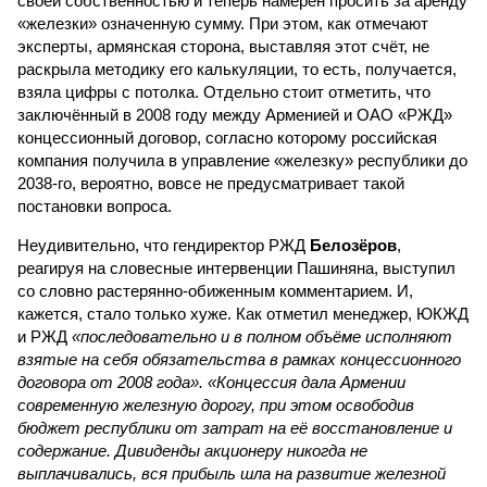
своей собственностью и теперь намерен просить за аренду
«железки» означенную сумму. При этом, как отмечают
эксперты, армянская сторона, выставляя этот счёт, не
раскрыла методику его калькуляции, то есть, получается,
взяла цифры с потолка. Отдельно стоит отметить, что
заключённый в 2008 году между Арменией и ОАО «РЖД»
концессионный договор, согласно которому российская
компания получила в управление «железку» республики до
2038-го, вероятно, вовсе не предусматривает такой
постановки вопроса.
Неудивительно, что гендиректор РЖД
Белозёров
,
реагируя на словесные интервенции Пашиняна, выступил
со словно растерянно-обиженным комментарием. И,
кажется, стало только хуже. Как отметил менеджер, ЮКЖД
и РЖД
«последовательно и в полном объёме исполняют
взятые на себя обязательства в рамках концессионного
договора от 2008 года». «Концессия дала Армении
современную железную дорогу, при этом освободив
бюджет республики от затрат на её восстановление и
содержание. Дивиденды акционеру никогда не
выплачивались, вся прибыль шла на развитие железной