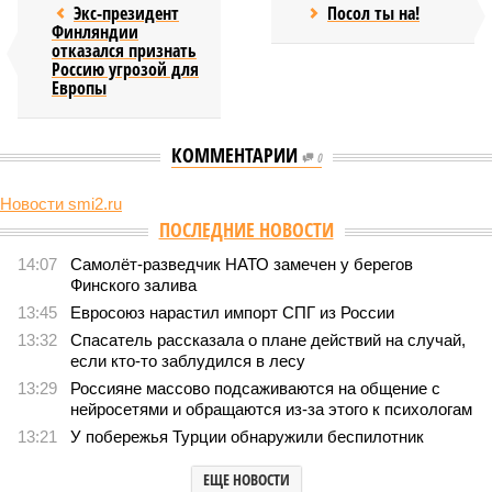
Экс-президент
Посол ты на!
Финляндии
отказался признать
Россию угрозой для
Европы
КОММЕНТАРИИ
0
Новости smi2.ru
Версия
//
Конфликт
//
В нескольких станциях от уже сданного
«Сказочного леса» пайщики ЖК «Станция Л» продолжают ждать от
компании Capital Group начала реальной достройки
452
«Станция ожидания» для дольщиков
В нескольких станциях от уже сданного «Сказочного
леса» пайщики ЖК «Станция Л» продолжают ждать от
компании Capital Group начала реальной достройки