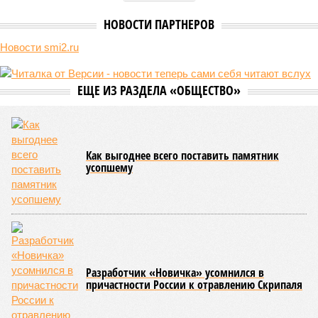
В нескольких станциях от уже сданного «Сказочного леса» пайщики ЖК
«Станция Л» продолжают ждать от компании Capital Group начала
реальной достройки (изображение сгенерировано ИИ)
Пока в Ярославском районе СВАО дольщики «Сказочного леса»
уже получают ключи – в мае 2026 года были получены
заключение о соответствии проектной документации и
разрешение на ввод жилищного комплекса в эксплуатацию –
совсем недалеко, в паре станций метро южнее, на Люблинской
улице, картина, можно сказать, прямо противоположная.
Сюжет:
Недвижимость
ЖК «Светлый мир «Станция Л»: та же группа компаний-
банкрот Seven Suns Development, та же
анонсированная
схема достройки через Capital Group осенью 2024 года, но
за прошедшие два года результатов, по словам дольщиков,
практически не видно. По
информации
из профильных
порталов, первую очередь ЖК строители обещают сдать к