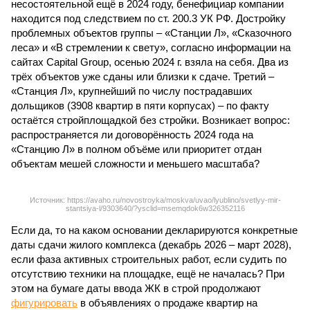
несостоятельной ещё в 2024 году, бенефициар компании
находится под следствием по ст. 200.3 УК РФ. Достройку
проблемных объектов группы – «Станции Л», «Сказочного
леса» и «В стремлении к свету», согласно информации на
сайтах Capital Group, осенью 2024 г. взяла на себя. Два из
трёх объектов уже сданы или близки к сдаче. Третий –
«Станция Л», крупнейший по числу пострадавших
дольщиков (3908 квартир в пяти корпусах) – по факту
остаётся стройплощадкой без стройки. Возникает вопрос:
распространяется ли договорённость 2024 года на
«Станцию Л» в полном объёме или приоритет отдан
объектам мешей сложности и меньшего масштаба?
Источник: https://avaho.ru/novostroyka/moskva/uvao/lyublino/svetlyy-mir-
stantsiya-l/9303640/?ysclid=msemqdok6w326352116
Если да, то на каком основании декларируются конкретные
даты сдачи жилого комплекса (декабрь 2026 – март 2028),
если фаза активных строительных работ, если судить по
отсутствию техники на площадке, ещё не началась? При
этом на бумаге даты ввода ЖК в строй продолжают
фигурировать
в объявлениях о продаже квартир на