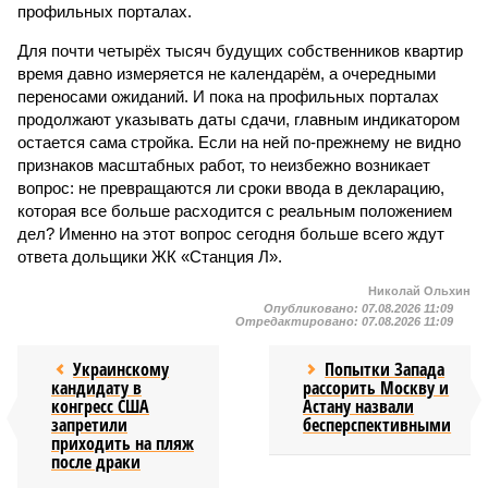
профильных порталах.
Для почти четырёх тысяч будущих собственников квартир
время давно измеряется не календарём, а очередными
переносами ожиданий. И пока на профильных порталах
продолжают указывать даты сдачи, главным индикатором
остается сама стройка. Если на ней по-прежнему не видно
признаков масштабных работ, то неизбежно возникает
вопрос: не превращаются ли сроки ввода в декларацию,
которая все больше расходится с реальным положением
дел? Именно на этот вопрос сегодня больше всего ждут
ответа дольщики ЖК «Станция Л».
Николай Ольхин
Опубликовано:
07.08.2026 11:09
Отредактировано:
07.08.2026 11:09
Украинскому
Попытки Запада
кандидату в
рассорить Москву и
конгресс США
Астану назвали
запретили
бесперспективными
приходить на пляж
после драки