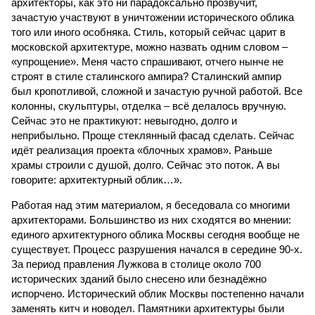
архитекторы, как это ни парадоксально прозвучит,
зачастую участвуют в уничтожении исторического облика
того или иного особняка. Стиль, который сейчас царит в
московской архитектуре, можно назвать одним словом –
«упрощение». Меня часто спрашивают, отчего нынче не
строят в стиле сталинского ампира? Сталинский ампир
был кропотливой, сложной и зачастую ручной работой. Все
колонны, скульптуры, отделка – всё делалось вручную.
Сейчас это не практикуют: невыгодно, долго и
неприбыльно. Проще стеклянный фасад сделать. Сейчас
идёт реализация проекта «блочных храмов». Раньше
храмы строили с душой, долго. Сейчас это поток. А вы
говорите: архитектурный облик…».
Работая над этим материалом, я беседовала со многими
архитекторами. Большинство из них сходятся во мнении:
единого архитектурного облика Москвы сегодня вообще не
существует. Процесс разрушения начался в середине 90-х.
За период правления Лужкова в столице около 700
исторических зданий было снесено или безнадёжно
испорчено. Исторический облик Москвы постепенно начали
заменять китч и новодел. Памятники архитектуры были