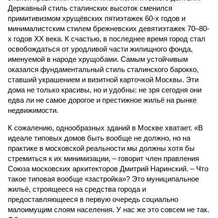
Державный стиль сталинских высоток сменился
примитивизмом хрущёвских пятиэтажек 60-х годов и
минималистским стилем брежневских девятиэтажек 70–80-
х годов XX века. К счастью, в последнее время город стал
освобождаться от уродливой части жилищного фонда,
именуемой в народе хрущобами. Самым устойчивым
оказался фундаментальный стиль сталинского барокко,
ставший украшением и визитной карточкой Москвы. Эти
дома не только красивы, но и удобны: не зря сегодня они
едва ли не самое дорогое и престижное жильё на рынке
недвижимости.
К сожалению, однообразных зданий в Москве хватает. «В
идеале типовых домов быть вообще не должно, но на
практике в московской реальности мы должны хотя бы
стремиться к их минимизации, – говорит член правления
Союза московских архитекторов Дмитрий Наринский. – Что
такое типовая вообще «застройка»? Это муниципальное
жильё, строящееся на средства города и
предоставляющееся в первую очередь социально
малоимущим слоям населения. У нас же это совсем не так.