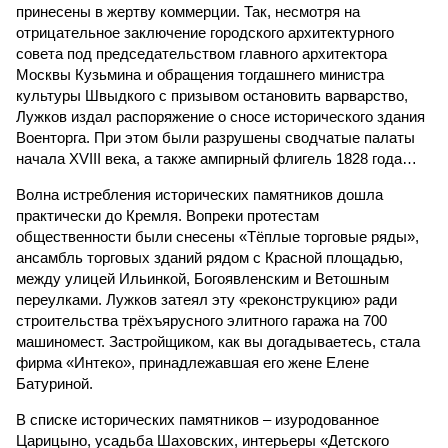
принесены в жертву коммерции. Так, несмотря на
отрицательное заключение городского архитектурного
совета под председательством главного архитектора
Москвы Кузьмина и обращения тогдашнего министра
культуры Швыдкого с призывом остановить варварство,
Лужков издал распоряжение о сносе исторического здания
Военторга. При этом были разрушены сводчатые палаты
начала XVIII века, а также ампирный флигель 1828 года…
Волна истребления исторических памятников дошла
практически до Кремля. Вопреки протестам
общественности были снесены «Тёплые торговые ряды»,
ансамбль торговых зданий рядом с Красной площадью,
между улицей Ильинкой, Богоявленским и Ветошным
переулками. Лужков затеял эту «реконструкцию» ради
строительства трёхъярусного элитного гаража на 700
машиномест. Застройщиком, как вы догадываетесь, стала
фирма «Интеко», принадлежавшая его жене Елене
Батуриной.
В списке исторических памятников – изуродованное
Царицыно, усадьба Шаховских, интерьеры «Детского