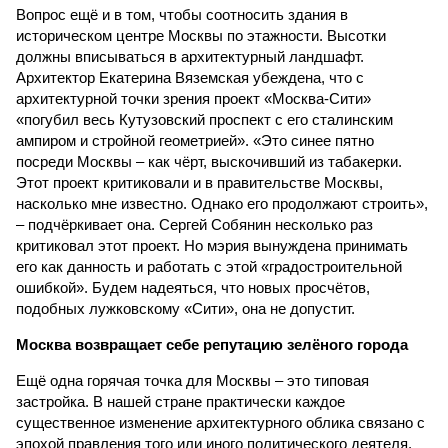
Вопрос ещё и в том, чтобы соотносить здания в
историческом центре Москвы по этажности. Высотки
должны вписываться в архитектурный ландшафт.
Архитектор Екатерина Вяземская убеждена, что с
архитектурной точки зрения проект «Москва-Сити»
«погубил весь Кутузовский проспект с его сталинским
ампиром и стройной геометрией». «Это синее пятно
посреди Москвы – как чёрт, выскочивший из табакерки.
Этот проект критиковали и в правительстве Москвы,
насколько мне известно. Однако его продолжают строить»,
– подчёркивает она. Сергей Собянин несколько раз
критиковал этот проект. Но мэрия вынуждена принимать
его как данность и работать с этой «градостроительной
ошибкой». Будем надеяться, что новых просчётов,
подобных лужковскому «Сити», она не допустит.
Москва возвращает себе репутацию зелёного города
Ещё одна горячая точка для Москвы – это типовая
застройка. В нашей стране практически каждое
существенное изменение архитектурного облика связано с
эпохой правления того или иного политического деятеля.