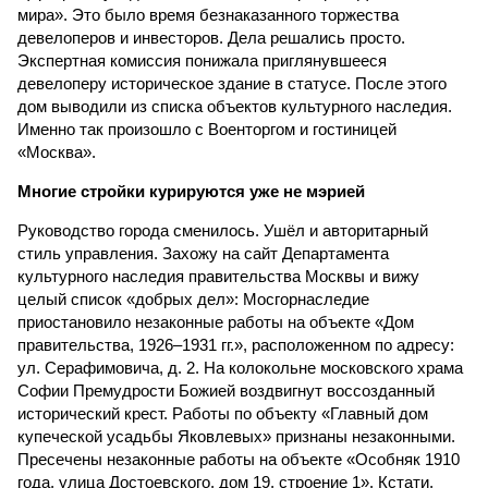
мира». Это было время безнаказанного торжества
девелоперов и инвесторов. Дела решались просто.
Экспертная комиссия понижала приглянувшееся
девелоперу историческое здание в статусе. После этого
дом выводили из списка объектов культурного наследия.
Именно так произошло с Военторгом и гостиницей
«Москва».
Многие стройки курируются уже не мэрией
Руководство города сменилось. Ушёл и авторитарный
стиль управления. Захожу на сайт Департамента
культурного наследия правительства Москвы и вижу
целый список «добрых дел»: Мосгорнаследие
приостановило незаконные работы на объекте «Дом
правительства, 1926–1931 гг.», расположенном по адресу:
ул. Серафимовича, д. 2. На колокольне московского храма
Софии Премудрости Божией воздвигнут воссозданный
исторический крест. Работы по объекту «Главный дом
купеческой усадьбы Яковлевых» признаны незаконными.
Пресечены незаконные работы на объекте «Особняк 1910
года, улица Достоевского, дом 19, строение 1». Кстати,