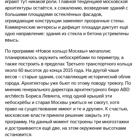
играют тут никакой роли. Главной тенденцией московской
архитектуры остаётся, к сожалению, возведение зданий с
большими площадями остеклённых фасадов,
ограждающие конструкции заменяют прозрачные стены.
Коммерческие интересы и дефицит площади диктует ещё
одно направление: здания из стекла и бетона устремлены
ввысь.
По программе «Новое кольцо Москвы» мегаполис
планировалось окружить небоскрёбами по периметру, а
также построить в пределах Третьего транспортного кольца
около 60 высоток до конца 2015 года. На другой чаше
весов – старые здания, составляющие исторический облик
города. Архитекторы уже бьют по этому поводу тревогу. По
мнению генерального директора архитектурного бюро ABD
architects Бориса Левянта, «под одной крышей эти
небоскрёбы и старая Москвы ужиться не смогут, хотя
право на существование имеют и те и другие». К счастью,
московские власти приняли решение закрыть эту
программу. На данный момент построены три многоэтажки
и достраиваются ещё две, на этом окружение высотками
остановится.