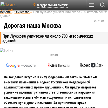
Федеральный выпуск
Версия
//
Общество
//
При Лужкове уничтожили около 700 исторических
зданий
11361
Дорогая наша Москва
При Лужкове уничтожили около 700 исторических
зданий
lori.ru
Не так давно вступил в силу федеральный закон № 96-ФЗ «О
внесении изменений в Кодекс Российской Федерации об
административных правонарушениях». Он предусматривает
усиление административной ответственности за нарушения
законодательства в области сохранения и использования
объектов культурного наследия. За причинение вреда
памятникам архитектуры вне зависимости от их статуса как