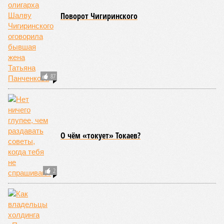
Поворот Чигиринского
87
О чём «токует» Токаев?
2