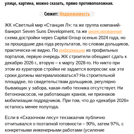
улице, картина, можно сказать, прямо противоположная.
Сюжет:
Недвижимость
ЖК «Светлый мир «Станция Л»: та же группа компаний-
банкрот Seven Suns Development, та же
анонсированная
схема достройки через Capital Group осенью 2024 года, но
за прошедшие два года результатов, по словам дольщиков,
практически не видно. По
информации
из профильных
порталов, первую очередь ЖК строители обещают сдать к
декабрю 2026 г., вторую – к марту 2028-го. Но никто при
этом из кураторов стройки не задается вопросом: как эти
сроки должны материализоваться? На строительной
площадке, по свидетельствам дольщиков, регулярно
бывающих у забора, какая-либо техника отсутствует. Ни
бетононасосов, ни работающих кранов, ни признаков
мобилизации подрядчиков. При том, что до «декабря 2026»
осталось менее полугода.
Если в «Сказочном лесу» техзаказчик публично
отчитывался о поэтапной готовности – 90%, затем 97%, с
конкретными инженерными работами (усиление