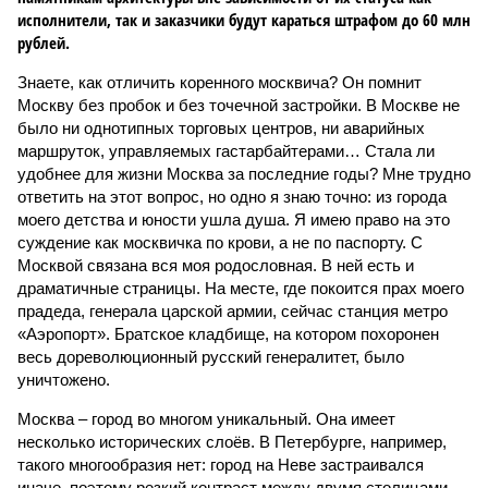
исполнители, так и заказчики будут караться штрафом до 60 млн
рублей.
Знаете, как отличить коренного москвича? Он помнит
Москву без пробок и без точечной застройки. В Москве не
было ни однотипных торговых центров, ни аварийных
маршруток, управляемых гастарбайтерами… Стала ли
удобнее для жизни Москва за последние годы? Мне трудно
ответить на этот вопрос, но одно я знаю точно: из города
моего детства и юности ушла душа. Я имею право на это
суждение как москвичка по крови, а не по паспорту. С
Москвой связана вся моя родословная. В ней есть и
драматичные страницы. На месте, где покоится прах моего
прадеда, генерала царской армии, сейчас станция метро
«Аэропорт». Братское кладбище, на котором похоронен
весь дореволюционный русский генералитет, было
уничтожено.
Москва – город во многом уникальный. Она имеет
несколько исторических слоёв. В Петербурге, например,
такого многообразия нет: город на Неве застраивался
иначе, поэтому резкий контраст между двумя столицами