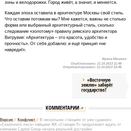
зоны и велодорожки. Город живёт, а значит, и меняется.
Каждая эпоха оставила в архитектуре Москвы свой стиль.
Что оставим потомкам мы? Мне кажется, важны не столько
форма или выбранный архитектурный стиль, сколько
следование «золотому» правилу римского архитектора
Витрувия: «Архитектура – это красота, удобство и
прочность». От себя добавлю: и ещё принцип «не
навреди!».
Ирина Мишина
Опубликовано:
21.10.2013 11:48
Отредактировано:
21.10.2013 15:46
«Восточную
землю» заберёт
государство?
КОММЕНТАРИИ
1
Версия
//
Конфликт
//
В нескольких станциях от уже сданного
«Сказочного леса» пайщики ЖК «Станция Л» продолжают ждать от
компании Capital Group начала реальной достройки