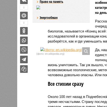
Право на память
особенн
катастр
0
на день
Энергообман
Расск
0
очеред
биологов, называется «Конец всей
исследователей в организации кон
разберётся, как и где уменьшить 
Да, на
(фото: en.wikipedia.org)
единст
полноц
жизнь уничтожить. Так уж вышло, 
всевозможные геологические, мете
человека довольно опасны. Или по
Все стихии сразу
Около 100 лет назад в Поднебесно
тремя несчастьями. Страну послед
паводок, невероятные ливни. Неск