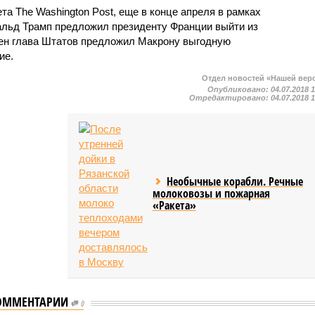
та The Washington Post, еще в конце апреля в рамках
альд Трамп предложил президенту Франции выйти из
мен глава Штатов предложил Макрону выгодную
ие.
Отдел новостей «Нашей вер
Опубликовано:
04.07.2018 
Отредактировано:
04.07.2018 
Необычные корабли. Речные
молоковозы и пожарная
«Ракета»
ОММЕНТАРИИ
0