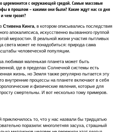
о церемонится с окружающей средой. Самые массовые
офы в прошлом – какими они были? Какие ждут нас со дня
 и чем грозят?
аз
Стивена Кинга
, в котором описывались последствия
ного апокалипсиса, искусственно вызванного группой
 этой мерзости». В реальной жизни участия пытливых
ца света может не понадобиться: природа сама
масштабы человеческой популяции.
ша любимая маленькая планета может быть
венной, где в пределах Солнечной системы есть
енная жизнь, но Земля также регулярно пытается эту
что внутренние процессы на планете включают в себя
орологические и физические явления, которые для
просту смертельны. И вот несколько тому примеров.
й приключилось то, что у нас назвали бы тридцатью
овательно поразили: многолетняя засуха, страшный
олько миллионов человек не пережили этот разгул