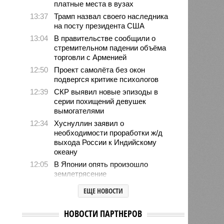
платные места в вузах
13:37
Трамп назвал своего наследника
на посту президента США
13:04
В правительстве сообщили о
стремительном падении объёма
торговли с Арменией
12:50
Проект самолёта без окон
подвергся критике психологов
12:39
СКР выявил новые эпизоды в
серии похищений девушек
вымогателями
12:34
Хуснуллин заявил о
необходимости проработки ж/д
выхода России к Индийскому
океану
12:05
В Японии опять произошло
землетрясение
12:03
В Египте безработный мужчина
ЕЩЕ НОВОСТИ
притворялся судьёй и вымогал
деньги
НОВОСТИ ПАРТНЕРОВ
11:55
Учёные назвали неожиданный