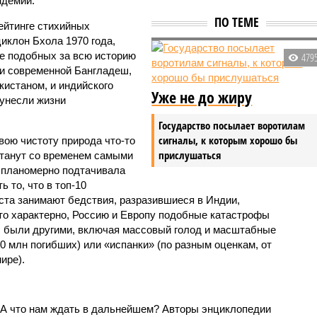
ндемии.
ПО ТЕМЕ
ейтинге стихийных
иклон Бхола 1970 года,
 подобных за всю историю
479
и современной Бангладеш,
истаном, и индийского
Уже не до жиру
унесли жизни
Государство посылает воротилам
сигналы, к которым хорошо бы
вою чистоту природа что-то
прислушаться
станут со временем самыми
и планомерно подтачивала
 то, что в топ-10
ста занимают бедствия, разразившиеся в Индии,
то характерно, Россию и Европу подобные катастрофы
ды были другими, включая массовый голод и масштабные
 млн погибших) или «испанки» (по разным оценкам, от
ире).
 А что нам ждать в дальнейшем? Авторы энциклопедии