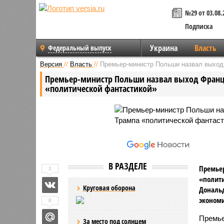
№29 от 03.08.
Подписка
Украина
Власть
Федеральный выпуск
Версия
//
Власть
//
Премьер-министр Польши назвал выход
Премьер-министр Польши назвал выход Франц
«политической фантастикой»
В РАЗДЕЛЕ
Премье
1
«полит
Круговая оборона
Дональд
экономи
0
Премье
За место под солнцем