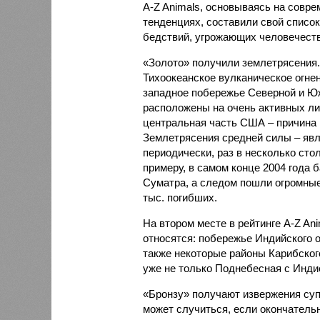
A-Z Animals, основываясь на совр
тенденциях, составили свой списо
бедствий, угрожающих человечеству
«Золото» получили землетрясения.
Тихоокеанское вулканическое огне
западное побережье Северной и Юж
расположены на очень активных ли
центральная часть США – причина
Землетрясения средней силы – явле
периодически, раз в несколько стол
примеру, в самом конце 2004 года 
Суматра, а следом пошли огромные
тыс. погибших.
На втором месте в рейтинге A-Z An
относятся: побережье Индийского о
также некоторые районы Карибского
уже не только Поднебесная с Индие
«Бронзу» получают извержения су
может случиться, если окончатель