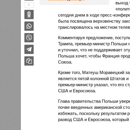
выход 
0
«полит
сегодня днем в ходе пресс-конфере
была посвящена верховенству зако
транслировалось на местном телев
Комментируя предложение, поступ
Трампа, премьер-министр Польши н
и уточнил, что не поддерживает эт
Польша хочет, чтобы Франция прод
Союза.
Кроме того, Матеуш Моравецкий за
является пятой колонной Штатов и
премьер-министр указал, что его 
США и Евросоюза.
Глава правительства Польши увере
почве введенных американской ст
избежать, поскольку результатом 
развод США и Евросоюза, который 