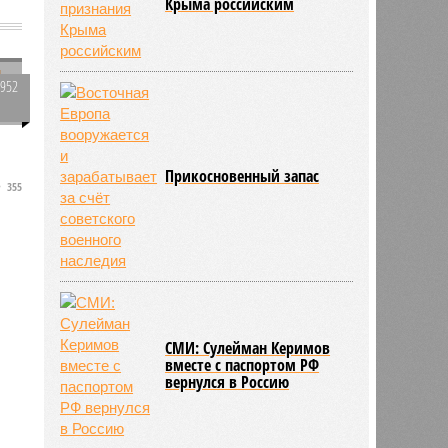
Крыма российским
1952
0
Прикосновенный запас
355
в
я
СМИ: Сулейман Керимов
вместе с паспортом РФ
вернулся в Россию