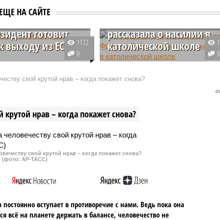
Дочь премьер-министра
ЕЩЕ НА САЙТЕ
Польши считают,
Франции Франсуа Байру
езидент готовит
рассказала о насилии в
1172
к выходу из ЕС
католической школе
0
ИД Польши Радослав
Скандал вокруг элитной
й призвал президента
католической школы Нотр-Дам-
еству свой крутой нрав – когда покажет снова?
аявил о своих планах
де-Беттарам во Франции
, если он нецелен
приобретает новые обороты.
а подготовку
Одной из предполагаемых жерт
 крутой нрав – когда покажет снова?
чин для так
сотрудников учебного заведени
го Polexit.
стала старшая дочь премьер-
министра Франции Франсуа
Байру Эллен.
овечеству свой крутой нрав – когда покажет снова?
(фото: АР-ТАСС)
 постоянно вступает в противоречие с нами. Ведь пока она
ся всё на планете держать в балансе, человечество не