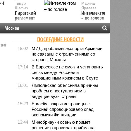
Тимур
Марина
Шафир
Ярдаева
Пиратский
Интеллектом
регламент
– по голове
Москва
ПОСЛЕДНИЕ НОВОСТИ
2808
18:02
МИД: проблемы экспорта Армении
не связаны с ограничениями со
стороны Москвы
17:14
В Евросоюзе не смогли установить
связь между Россией и
миграционным кризисом в Сеуте
16:01
Ямпольская объяснила причины
проблем с поступлением в
ведущие вузы страны
15:23
Euractiv: закрытие границы с
Россией спровоцировало спад
экономики Финляндии
13:44
Минобрнауки осенью примет
решение о правилах приёма на