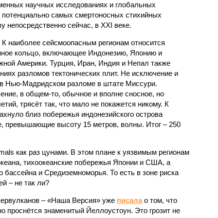
еменных научных исследованиях и глобальных
к потенциально самых смертоносных стихийных
 непосредственно сейчас, в XXI веке.
 К наиболее сейсмоопасным регионам относится
нное кольцо, включающее Индонезию, Японию и
ной Америки. Турция, Иран, Индия и Непал также
ниях разломов тектонических плит. Не исключение и
 в Нью-Мадридском разломе в штате Миссури.
ние, в общем-то, обычное и вполне сносное, но
етий, трясёт так, что мало не покажется никому. К
бахнуло близ побережья индонезийского острова
, превышающие высоту 15 метров, волны. Итог – 250
imals как раз цунами. В этом плане к уязвимым регионам
кеана, тихо­океанские побережья Японии и США, а
 бассейна и Средиземноморья. То есть в зоне риска
й – не так ли?
первулканов – «Наша Версия» уже
писала
о том, что
но проснётся знаменитый Йеллоустоун. Это грозит не