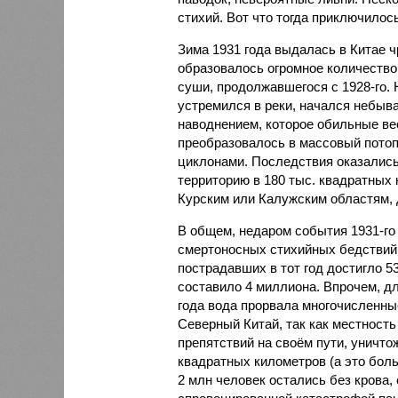
стихий. Вот что тогда приключилось
Зима 1931 года выдалась в Китае 
образовалось огромное количество
суши, продолжавшегося с 1928-го. 
устремился в реки, начался небы
наводнением, которое обильные вес
преобразовалось в массовый потоп
циклонами. Последствия оказались
территорию в 180 тыс. квадратных 
Курским или Калужским областям, 
В общем, недаром события 1931-го
смертоносных стихийных бедствий,
пострадавших в тот год достигло 5
составило 4 миллиона. Впрочем, для
года вода прорвала многочисленны
Северный Китай, так как местность
препятствий на своём пути, уничто
квадратных километров (а это бол
2 млн человек остались без крова,