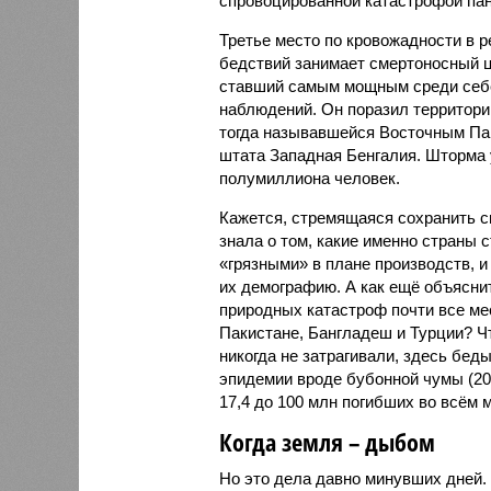
спровоцированной катастрофой па
Третье место по кровожадности в р
бедствий занимает смертоносный ц
ставший самым мощным среди себе
наблюдений. Он поразил территори
тогда называвшейся Восточным Пак
штата Западная Бенгалия. Шторма 
полумиллиона человек.
Кажется, стремящаяся сохранить с
знала о том, какие именно страны 
«грязными» в плане производств, 
их демографию. А как ещё объяснить
природных катастроф почти все ме
Пакистане, Бангладеш и Турции? Ч
никогда не затрагивали, здесь бе
эпидемии вроде бубонной чумы (200
17,4 до 100 млн погибших во всём м
Когда земля – дыбом
Но это дела давно минувших дней.