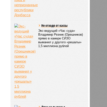
Не отходя от кассы
Экс-ведущий «Час суда»
Владимир Резник (Орешников)
прямо в камере СИЗО
выманил у другого «решалы»
1,5 миллиона рублей
Луна на выданье