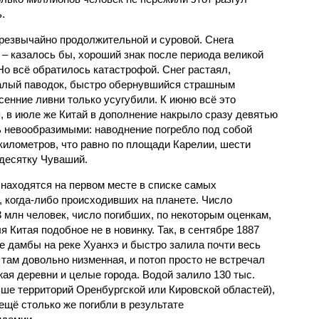
.
чрезвычайно продолжительной и суровой. Снега
 – казалось бы, хороший знак после периода великой
Но всё обратилось катастрофой. Снег растаял,
валый паводок, быстро обернувшийся страшным
енние ливни только усугубили. К июню всё это
, в июле же Китай в дополнение накрыло сразу девятью
 невообразимыми: наводнение погребло под собой
километров, что равно по площади Карелии, шести
десятку Чуваший.
 находятся на первом месте в списке самых
 когда-либо происходивших на планете. Число
3 млн человек, число погибших, по некоторым оценкам,
 Китая подобное не в новинку. Так, в сентябре 1887
е дамбы на реке Хуанхэ и быстро залила почти весь
 там довольно низменная, и потоп просто не встречал
жая деревни и целые города. Водой залило 130 тыс.
ьше территорий Оренбургской или Кировской областей),
 ещё столько же погибли в результате