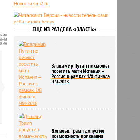
способ снизить риск развития
Новости smi2.ru
диабета
11:39
В европейских аэропортах
отключили систему биометрии на
границе из-за очередей
ЕЩЕ ИЗ РАЗДЕЛА «ВЛАСТЬ»
сии»
11:14
Люксембург обвинил Евросоюз во
19:46
взятии «в заложники» Шенгена
19:46
Владимир Путин не сможет
посетить матч Испания –
Россия в рамках 1/8 финала
ЧМ-2018
Дональд Трамп допустил
возможность признания