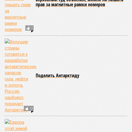
то о какой результативной внешней политике России
можно будет говорить в принципе?
Иван Дмитриев
Опубликовано:
08.08.2026 17:00
Отредактировано:
08.08.2026 17:00
Экс-президент
Посол ты на!
Финляндии
отказался признать
Россию угрозой для
Европы
КОММЕНТАРИИ
0
Новости smi2.ru
ДОСЬЕ
Дональд Трамп
Дональд Трамп – известный американский бизнесмен,
миллиардер, предприниматель и строительный
магнат. 45-й президент Соединенных Штатов
Америки, республиканец.