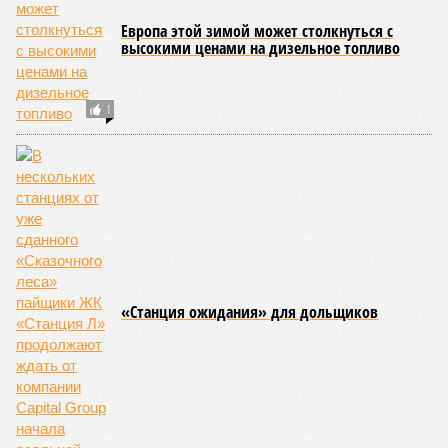
ПОСЛЕДНИЕ НОВОСТИ
14:07
Самолёт-разведчик НАТО замечен у берегов
Финского залива
13:45
Евросоюз нарастил импорт СПГ из России
13:32
Спасатель рассказала о плане действий на случай,
если кто-то заблудился в лесу
13:29
Россияне массово подсаживаются на общение с
нейросетями и обращаются из-за этого к психологам
13:21
У побережья Турции обнаружили беспилотник
ЕЩЕ НОВОСТИ
НОВОСТИ ПАРТНЕРОВ
Новости smi2.ru
ЕЩЕ ИЗ РАЗДЕЛА «ВЛАСТЬ»