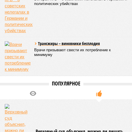
(74% – Вашингтону, 26% – Еревану).
Мирослава Регинская, публицист
– Довольно вероятным представляется вариант
развития событий, при котором после ухода РЖД
железные дороги Армении быстро обретут другого
спонсора. Вряд ли Пашинян стал бы провоцировать
РЖД совсем без гарантий. В сущности, это очередной
и привычный уже «слив» России бывшими союзниками.
Потерянные нами сателлиты ищут и обретают
новых хозяев, и никакая благодарность или даже
подаренная от щедрот Российского государства
значительная выгода их в этом не могут остановить.
Юрий Баранчик, политолог
– Понятно, почему Пашинян хочет отжать актив
РЖД – в отместку за закрытие российских рынков. Ну
и вообще, чтобы ничего российского в стране не
осталось. Вместе с тем, если маленький Пашинян
отожмёт актив большой РЖД в маленькой Армении,