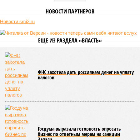
причём исключительно за российский счёт. И в
складывающейся ситуации, кажется, больше вопросов не к
Еревану, а к гендиректору монополии Олегу Белозёрову.
По мнению
Пашиняна
, он не высказал ничего из ряда вон
выходящего. Дескать, Ереван считает транспортную сеть
своей собственностью и теперь намерен просить за аренду
«железки» означенную сумму. При этом, как отмечают
эксперты, армянская сторона, выставляя этот счёт, не
раскрыла методику его калькуляции, то есть, получается,
взяла цифры с потолка. Отдельно стоит отметить, что
заключённый в 2008 году между Арменией и ОАО «РЖД»
концессионный договор, согласно которому российская
компания получила в управление «железку» республики до
2038-го, вероятно, вовсе не предусматривает такой
постановки вопроса.
Неудивительно, что гендиректор РЖД
Белозёров
,
реагируя на словесные интервенции Пашиняна, выступил
со словно растерянно-обиженным комментарием. И,
кажется, стало только хуже. Как отметил менеджер, ЮКЖД
и РЖД
«последовательно и в полном объёме исполняют