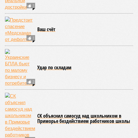
ФНС захотела дать россиянам денег на уплату
налогов
Госдума выразила готовность опросить
бизнес по ответным мерам на санкции
Запада
Налог на зарубежные интернет-покупки снова
захотели поменять