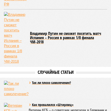
поводу будущего железных дорог рес­публики –
национализировать пути сообщения и, естественно,
ничего РЖД не компенсировать. Модернизация железных
дорог Армении за счёт России в Ереване считается
совершенно естественной»
, – указывает политолог
Андрей Суздальцев.
Вот только почему для менеджмента РЖД столь же
естественным считается вкладываться в закавказскую
«железку» тогда, когда на российских железных дорогах не
только
не решены
нынешние проблемы, но и постоянно
возникают
новые? Даст ли здесь свой комментарий
Белозёров?
Гарник Туманян, политолог
– Вероятно, в случае разрыва концессии Пашинян со
своими европейскими партнёрами могут
инициировать новый проект на территории Армении
подобно трамповскому TRIPP, где будет создана
европейская концессия для управления путями, а
доходы от эксплуатации путей будут делиться плюс-
минус в таком же соотношении, как с американцами