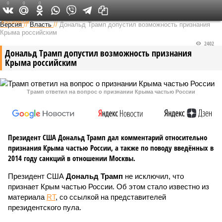
0
0
0
Федеральный выпуск
Версия
//
Власть
//
Дональд Трамп допустил возможность признания
Крыма российским
2402
Дональд Трамп допустил возможность признания
Крыма российским
Трамп ответил на вопрос о признании Крыма частью России
Президент США Дональд Трамп дал комментарий относительно
признания Крыма частью России, а также по поводу введённых в
2014 году санкций в отношении Москвы.
Президент США
Дональд Трамп
не исключил, что
признает Крым частью России. Об этом стало известно из
материала
RT
, со ссылкой на представителей
президентского пула.