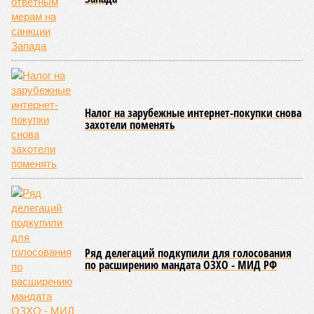
взятые на себя обязательства в рамках концессионного
договора от 2008 года». «Концессия дала Армении
современную железную дорогу, при этом освободив
бюджет республики от затрат на её восстановление и
содержание. Дивиденды акционеру никогда не
выплачивались, вся прибыль шла на развитие железной
дороги»
, – добавил Белозёров.
И в самом деле. Российская сторона поставляла Армении
вагоны, по первому чиху ремонтировала пути, в том числе
повреждённые стихией, выплатила в казну закавказской
республики 15 млрд рублей налогов, пускала прибыль на
развитие местной железнодорожной инфраструктуры.
Из слов Белозёрова и приведённых фактов легко сделать
вывод о том, что ОАО «РЖД» занималось в Армении не
деловой активностью, а сугубой благотворительностью, не
инвестировало, а раздавало пожертвования, не
зарабатывало само, а давало зарабатывать другим и,
выходит, никак не гарантировало собственные интересы.
«Пока самая популярная в Армении точка зрения по