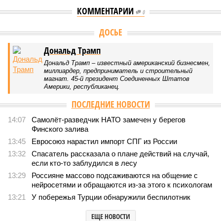
КОММЕНТАРИИ
0
Версия
//
Конфликт
//
Монополия вкладывалась-вкладывалась в
Армению и довкладывалась
92
РЖД против своей страны
Монополия вкладывалась-вкладывалась в Армению и
довкладывалась
Монополия вкладывалась-вкладывалась в Армению и довкладывалась
(фото: Deep Vision)
Премьер закавказской республики Никол Пашинян заявил, что
его страна может потребовать у Москвы до 2 млрд долларов
ежегодно за аренду Южно-Кавказской железной дороги (ЮКЖД).
В настоящий момент та эксплуатируется «дочкой» ОАО «РЖД»,