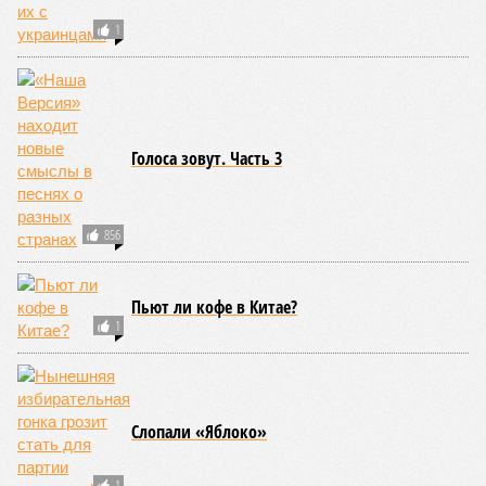
Центра био- и медицинских технологий Сколтеха и
научный сотрудник Института искусственного интеллекта
(AIRI).
Интересно, что некоторые ткани нашего организма более
устойчивы к соматическим мутациям, чем другие. В
частности, клетки печени: они с радостью заменят старые,
процветая бесконечно долго. С другой стороны, клетки
миокарда (среднего слоя сердечной мышцы) и нейроны
(клетки головного мозга) гораздо более подвержены
мутациям: если их функция деления и размножения
утрачена, восстановить её невозможно. Когда они
перестают функционировать, отказывают сердце и мозг,
что, разумеется, приводит к смерти. Авторы исследования
называют эти типы клеток «критическими точками
ограничения продолжительности жизни».
Причина ясна, но будущее в тумане
Получается, что бедная несчастная печень, вынужденная
переваривать вредную пищу и прочий алкоголь на
ежедневной основе, могла бы прожить десятки тысяч лет!