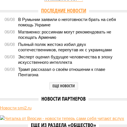
Версия
//
Общество
//
Мы могли бы жить сотни лет, но этого никогда не
будет
483
Возраст бессмертия
Мы могли бы жить сотни лет, но этого никогда не будет
Мы могли бы жить сотни лет, но этого никогда не будет (фото: Deep
Vision)
Как бы мы ни старались, достигнуть бессмертия у человека не
получится никогда, даже при самых совершенных технологиях и
самой совершенной медицине. Точку в многолетних дебатах о
долголетии поставило новое исследование российских учёных: в
теории максимальный предел жизни – 194 года. Но и этот
возраст практически вряд ли достижим – во всём виноваты
мутации ДНК.