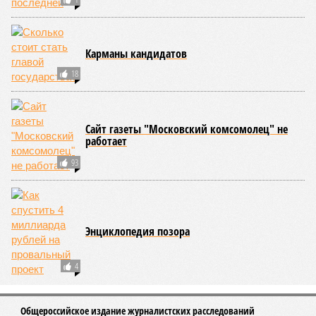
А вот мозг, от которого эта печень полностью зависит, – нет.
Согласно сколковской модели повреждение одних только
нейронов сокращает среднюю продолжительность жизни
до 194 лет, а повреждение клеток сердечной мышцы – до
208 лет. Эти результаты заставляют усомниться в мечтах
энтузиастов долголетия, таких как биохакер Брайан
Джонсон, который ежегодно тратит миллионы долларов на
попытки замедлить процесс старения и в конечном счёте
опередить саму смерть, иронизируют в New York Post.
Главная проблема и печаль в том, что не в одних только
мутациях дело.
«Наше исследование показывает, что
соматические мутации вносят значительный вклад в
старение, но сами по себе они не могут объяснить
наблюдаемую смертность, –
цитирует Medical Express
соавтора исследования
Дмитрия Крюкова
, научного
сотрудника Центра био- и медицинских технологий
Сколтеха и старшего научного сотрудника AIRI. –
Это
означает, что другие механизмы старения, такие как
потеря протеостаза, митохондриальная дисфункция или
эпигенетические изменения, вносят сопоставимый вклад
в ограничение продолжительности жизни».