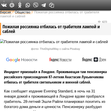
0
0
0
Федеральный выпуск
Версия
//
Общество
//
Пожилая россиянка отбилась от грабителя
лампой и саблей
4273
Пожилая россиянка отбилась от грабителя лампой и
саблей
фото: TheDigitalWay с сайта Pixabay
Инцидент произошёл в Лондоне. Проживающая там пенсионерка
российского происхождения 87-летняя Анастасия Лукьянчикова
отбилась от грабителя светильником и военной саблей.
Как сообщает издание Evening Standard, в ночь на 31
января домой к проживающей в Лондоне вдове пробрался
грабитель. 28-летний Эшли Райли планировал похитить из
богатого дома деньги и ценности. Пенсионерку разбудил