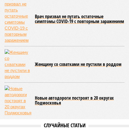
воздействием внешних факторов, условно таких как
ультрафиолет, а иногда… это просто случается. Просто
«потому что». И учёные до сих пор бьются над загадкой
почему.
Некоторые мутации не слишком разрушительны, и клетка
может существовать в слегка изменённом виде. Другие же
приводят к катастрофическим изменениям внутри неё – и
она погибает.
«У 80-летнего человека в типичной клетке
присутствуют тысячи соматических мутаций. У
организма нет механики, которая позволила бы ему
вернуться и исправить повреждения, уже записанные в
геноме,
– рассказывает
Джереми Клерк
, доцент
медицинской школы Гроссмана при Нью-Йоркском
университете.
– На протяжении десятилетий
накопившиеся повреждения снижают эффективность
работы клетки, а в некоторых случаях создают
предпосылки для развития рака»
. То есть получается, что,
какие бы антивозрастные процедуры вы ни проводили, как
бы ни пытались замедлить старение, устраняя его
причины, всё равно ничего не выйдет – мутации возьмут