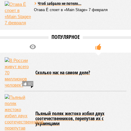
Aging, группа учёных из Сколковского института науки и
технологий во главе с доктором биологических наук
Екатериной Храмеевой
подсчитала максимальный срок
жизни человека. Вернее, каким бы этот срок мог быть, если
исключить из уравнения все признаки старения, в том
числе и соматические мутации.
Итак, пишет в своей разошедшейся на многомиллионную
аудиторию публикации New York Post (почему, кстати, New
York Post, а не отечественные издания?), получилось, что
средним показателем было бы 1759 лет, а максимальным –
29 921 год. Неплохо: одному-единственному человеку
можно было бы застать сразу несколько концов света,
ледниковых периодов и крушение десятка-другого
развитых цивилизаций. Но мы снова возвращаемся к
катастрофическим изменениям в ДНК, которые начисто
вычёркивают эти цифры из всех возможных вариантов
долголетия.
«При устранении всех остальных причин
старения только соматические мутации сокращают
теоретическую среднюю продолжительность жизни с
1759 до 156 лет»
, – рассказывает
Евгений Ефимов
, один
из ключевых авторов исследования, научный сотрудник