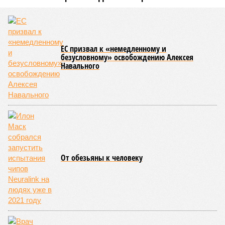
Сюжет:
Здоровье
В 2023 году в статье, опубликованной в научном издании
Cell.com, были описаны 12 признаков старения. К ним
относятся – не пугайтесь учёных терминов – повышенная
вероятность генетических мутаций при делении клетки,
неспособность контролировать выработку и поддержание
белков, а также дисфункция митохондрий. Некоторые из
этих признаков обратимы. Во всяком случае, таковы
предположения исследователей. Например, одним из
признаков биологического старения является уменьшение
длины теломер (защитных «колпачков» на концах
хромосом) – такое можно исправить и заодно увеличить
продолжительность жизни.
Но первая и главная проблема, пишет издание Medical
News Today, в соматических мутациях. Это изменения в
генетическом коде любой клетки организма (кроме
сперматозоидов и яйцеклеток), которые являются
неизбежным следствием деления клеток и происходят на
протяжении всей нашей жизни. Иногда они возникают под