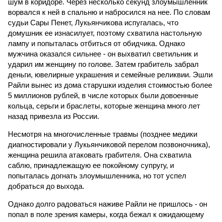
шум в коридоре. Через несколько секунд злоумышленник
ворвался к ней в спальню и набросился на нее. По словам
судьи Сары Пенет, Лукьянчикова испугалась, что
домушник ее изнасилует, поэтому схватила настольную
лампу и попыталась отбиться от обидчика. Однако
мужчина оказался сильнее - он выхватил светильник и
ударил им женщину по голове. Затем грабитель забрал
деньги, ювелирные украшения и семейные реликвии. Эшли
Райли вынес из дома старушки изделия стоимостью более
5 миллионов рублей, в числе которых были довоенные
кольца, серьги и браслеты, которые женщина много лет
назад привезла из России.
Несмотря на многочисленные травмы (позднее медики
диагностировали у Лукьянчиковой перелом позвоночника),
женщина решила атаковать грабителя. Она схватила
саблю, принадлежащую ее покойному супругу, и
попыталась догнать злоумышленника, но тот успел
добраться до выхода.
Однако долго радоваться наживе Райли не пришлось - он
попал в поле зрения камеры, когда бежал к ожидающему