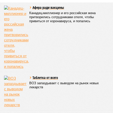
своё.
Цифры
По данным за 2025 год, лидером по средней
продолжительности жизни из всех стран стало
Княжество Монако. В общем-то, неудивительно с
учётом богатства и благополучия этого крохотного
клочка суши. Но второе место удивляет – оно,
оказывается, за Гонконгом. Если в Монако
большинство доживают до 87 лет, то в Гонконге – до
85 с копейками. «Бронза» за Японией – почти 85 лет.
Далее следуют Южная Корея, Швейцария и Австралия.
Средняя продолжительность жизни в России – 74,2
года, от лидеров рейтинга мы очень далеки. Впрочем,
Владимир Путин поставил задачу, чтобы к 2030 году
эта цифра выросла до 78 лет, а к 2036 году – до 81
года. Как это будет выполняться, неизвестно.
Эта железная печень
В своём новейшем исследовании, опубликованном в NPJ