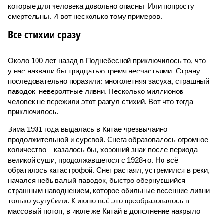
которые для человека довольно опасны. Или попросту
смертельны. И вот несколько тому примеров.
Все стихии сразу
Около 100 лет назад в Поднебесной приключилось то, что
у нас назвали бы тридцатью тремя несчастьями. Страну
последовательно поразили: многолетняя засуха, страшный
паводок, невероятные ливни. Несколько миллионов
человек не пережили этот разгул стихий. Вот что тогда
приключилось.
Зима 1931 года выдалась в Китае чрезвычайно
продолжительной и суровой. Снега образовалось огромное
количество – казалось бы, хороший знак после периода
великой суши, продолжавшегося с 1928-го. Но всё
обратилось катастрофой. Снег растаял, устремился в реки,
начался небывалый паводок, быстро обернувшийся
страшным наводнением, которое обильные весенние ливни
только усугубили. К июню всё это преобразовалось в
массовый потоп, в июле же Китай в дополнение накрыло