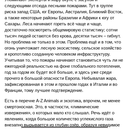
следующими отсюда лесными пожарами. Тут в группе
риска запад США, юг Европы, Австралия, Ближний Восток,
а также некоторые районы Бразилии и Африки к югу от
Сахары. Леса начинают гореть всё чаще и чаще,
достаточно посмотреть общемировую статистику; сотни
тысяч людей остаются без крова, десятки тысяч – гибнут.
Но проблема не только в этом. Проблема ещё и в том, что
огонь уничтожает лесную экосистему, сельское хозяйство
и кропотливо созданную человеком инфраструктуру.
Учитывая то, что пожары начинают становиться чуть ли не
ежегодной реальностью на фоне глобального потепления,
год за годом их будет всё больше, и здесь уже среди
прочего в большой опасности Европа. Небывалая жара,
зафиксированная в этом и прошлом годах в Италии и во
Франции, тому лучшее подтверждение.
Есть в перечне A-Z Animals и экзотика, впрочем, не менее
смертоносная. Это, в частности, «лимнические
извержения», о которых мало кто слышал. Речь идёт о
явлениях, когда большое количество углекислого газа
внезапно вырывается из глубин озёр, образуя невидимое