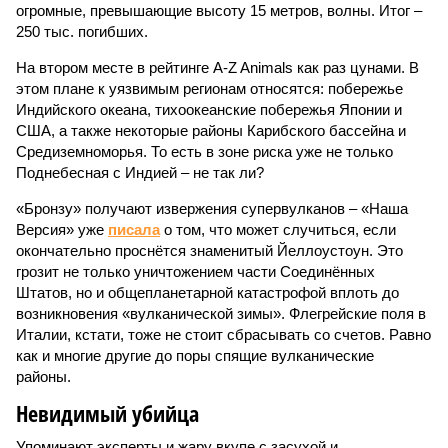
огромные, превышающие высоту 15 метров, волны. Итог –
250 тыс. погибших.
На втором месте в рейтинге A-Z Animals как раз цунами. В
этом плане к уязвимым регионам относятся: побережье
Индийского океана, тихо­океанские побережья Японии и
США, а также некоторые районы Карибского бассейна и
Средиземноморья. То есть в зоне риска уже не только
Поднебесная с Индией – не так ли?
«Бронзу» получают извержения супервулканов – «Наша
Версия» уже
писала
о том, что может случиться, если
окончательно проснётся знаменитый Йеллоустоун. Это
грозит не только уничтожением части Соединённых
Штатов, но и общепланетарной катастрофой вплоть до
возникновения «вулканической зимы». Флегрейские поля в
Италии, кстати, тоже не стоит сбрасывать со счетов. Равно
как и многие другие до поры спящие вулканические
районы.
Невидимый убийца
Упоминают эксперты и жару вкупе с засухой и