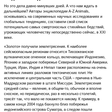
Но это дела давно минувших дней. А что нам ждать в
дальнейшем? Авторы энциклопедии A-Z Animals,
основываясь на современных научных исследованиях и
глобальных тенденциях, составили свой список
потенциально самых смертоносных стихийных бедствий,
угрожающих человечеству непосредственно сейчас, в XXI
веке.
«Золото» получили землетрясения. К наиболее
сейсмоопасным регионам относится Тихоокеанское
вулканическое огненное кольцо, включающее Индонезию,
Японию и западное побережье Северной и Южной Америки.
Турция, Иран, Индия и Непал также расположены на очень
активных линиях разломов тектонических плит. Не
исключение и центральная часть США – причина в Нью-
Мадридском разломе в штате Миссури. Землетрясения
средней силы – явление, в общем-то, обычное и вполне
сносное, но периодически, раз в несколько столетий,
трясёт так, что мало не покажется никому. К примеру, в
самом конце 2004 года бахнуло близ побережья
индонезийского острова Суматра, а следом пошли