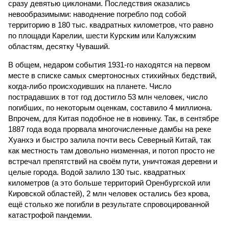
сразу девятью циклонами. Последствия оказались
невообразимыми: наводнение погребло под собой
территорию в 180 тыс. квадратных километров, что равно
по площади Карелии, шести Курским или Калужским
областям, десятку Чуваший.
В общем, недаром события 1931-го находятся на первом
месте в списке самых смертоносных стихийных бедствий,
когда-либо происходивших на планете. Число
пострадавших в тот год достигло 53 млн человек, число
погибших, по некоторым оценкам, составило 4 миллиона.
Впрочем, для Китая подобное не в новинку. Так, в сентябре
1887 года вода прорвала многочисленные дамбы на реке
Хуанхэ и быстро залила почти весь Северный Китай, так
как местность там довольно низменная, и потоп просто не
встречал препятствий на своём пути, уничтожая деревни и
целые города. Водой залило 130 тыс. квадратных
километров (а это больше территорий Оренбургской или
Кировской областей), 2 млн человек остались без крова,
ещё столько же погибли в результате спровоцированной
катастрофой пандемии.