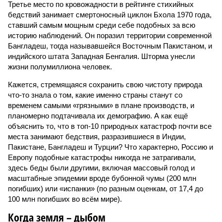
Третье место по кровожадности в рейтинге стихийных
бедствий занимает смертоносный циклон Бхола 1970 года,
ставший самым мощным среди себе подобных за всю
историю наблюдений. Он поразил территории современной
Бангладеш, тогда называвшейся Восточным Пакистаном, и
индийского штата Западная Бенгалия. Шторма унесли
жизни полумиллиона человек.
Кажется, стремящаяся сохранить свою чистоту природа
что-то знала о том, какие именно страны станут со
временем самыми «грязными» в плане производств, и
планомерно подтачивала их демографию. А как ещё
объяснить то, что в топ-10 природных катастроф почти все
места занимают бедствия, разразившиеся в Индии,
Пакистане, Бангладеш и Турции? Что характерно, Россию и
Европу подобные катастрофы никогда не затрагивали,
здесь беды были другими, включая массовый голод и
масштабные эпидемии вроде бубонной чумы (200 млн
погибших) или «испанки» (по разным оценкам, от 17,4 до
100 млн погибших во всём мире).
Когда земля – дыбом