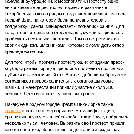
начала инаугурационных мероприятий. Протестующие
выкрикивали в адрес гостей торжеств различные
оскорбления, а когда рядом со зданием появился человек,
несший флаг, на котором были написаны слова в
поддержку Трампа, манифестанты погнались за ним. Для
того, чтобы оторваться от хулиганов, мужчине пришлось
пробежать несколько кварталов. Там он встретился со
своими единомышленниками, которые смогли дать отпор
преследователям.
Для того, чтобы прогнать протестующих от здания пресс-
клуба, стражам порядка пришлось применить против них
дубинки и слезоточивый газ. В ответ дебоширы бросали в
сотрудников правоохранительных органов дымовые
шашки. В манифестации приняли участие около 300
человек. Один из протестующих был ранен.
Накануне в родном городе Трампа Нью-Йорке также
прошло
протестное мероприятие. На манифестацию,
организованную у стен небоскреба Trump Tower, собрались
несколько тысяч человек. Выразить свой протест пришли
многие политики, общественные деятели и звезды шоу-