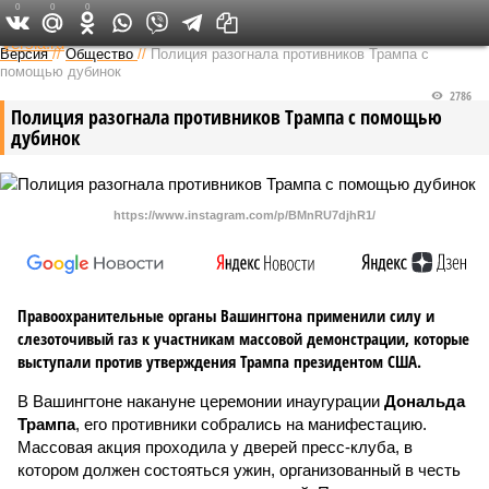
0
0
0
Федеральный выпуск
Версия
//
Общество
//
Полиция разогнала противников Трампа с
помощью дубинок
2786
Полиция разогнала противников Трампа с помощью
дубинок
https://www.instagram.com/p/BMnRU7djhR1/
Правоохранительные органы Вашингтона применили силу и
слезоточивый газ к участникам массовой демонстрации, которые
выступали против утверждения Трампа президентом США.
В Вашингтоне накануне церемонии инаугурации
Дональда
Трампа
, его противники собрались на манифестацию.
Массовая акция проходила у дверей пресс-клуба, в
котором должен состояться ужин, организованный в честь