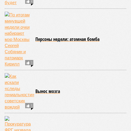
4
Персоны недели: атомная бомба
1
Вынос мозга
5