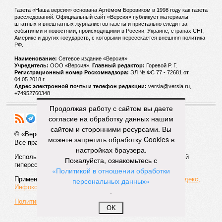
Газета «Наша версия» основана Артёмом Боровиком в 1998 году как газета
расследований. Официальный сайт «Версия» публикует материалы
штатных и внештатных журналистов газеты и пристально следит за
событиями и новостями, происходящими в России, Украине, странах СНГ,
Америке и других государств, с которыми пересекается внешняя политика
РФ.
Наименование:
Cетевое издание «Версия»
Учредитель:
ООО «Версия»,
Главный редактор:
Горевой Р. Г.
Регистрационный номер Роскомнадзора:
ЭЛ № ФС 77 - 72681 от
04.05.2018 г.
Адрес электронной почты и телефон редакции:
versia@versia.ru,
+74952760348
Продолжая работу с сайтом вы даете
согласие на обработку данных нашим
сайтом и сторонними ресурсами. Вы
© «Версия»
18+
можете запретить обработку Cookies в
Все права защищены
настройках браузера.
Использование материалов «Версии» без индексируемой
Пожалуйста, ознакомьтесь с
гиперссылки запрещено
«Политикой в отношении обработки
Применяются рекомендательные технологии:
СМИ2, Яндекс,
персональных данных»
Инфокс
.
Политика конфиденциальности
OK