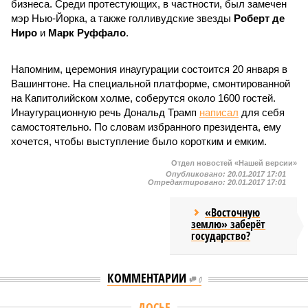
бизнеса. Среди протестующих, в частности, был замечен
мэр Нью-Йорка, а также голливудские звезды
Роберт де
Ниро
и
Марк Руффало
.
Напомним, церемония инаугурации состоится 20 января в
Вашингтоне. На специальной платформе, смонтированной
на Капитолийском холме, соберутся около 1600 гостей.
Инаугурационную речь Дональд Трамп
написал
для себя
самостоятельно. По словам избранного президента, ему
хочется, чтобы выступление было коротким и емким.
Отдел новостей «Нашей версии»
Опубликовано:
20.01.2017 17:01
Отредактировано:
20.01.2017 17:01
«Восточную
землю» заберёт
государство?
КОММЕНТАРИИ
0
ДОСЬЕ