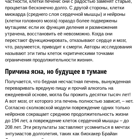
частности, клетки печени: они с радостью заменят старые,
процветая бесконечно долго. С другой стороны, клетки
миокарда (среднего слоя сердечной мышцы) и нейроны
(клетки головного мозга) гораздо более подвержены
мутациям: если их функция деления и размножения
утрачена, восстановить её невозможно. Когда они
перестают функционировать, отказывают сердце и мозг,
что, разумеется, приводит к смерти. Авторы исследования
называют эти типы клеток «критическими точками
ограничения продолжительности жизни».
Причина ясна, но будущее в тумане
Получается, что бедная несчастная печень, вынужденная
переваривать вредную пищу и прочий алкоголь на
ежедневной основе, могла бы прожить десятки тысяч лет!
А вот мозг, от которого эта печень полностью зависит, – нет.
Согласно сколковской модели повреждение одних только
нейронов сокращает среднюю продолжительность жизни
до 194 лет, а повреждение клеток сердечной мышцы – до
208 лет. Эти результаты заставляют усомниться в мечтах
энтузиастов долголетия, таких как биохакер Брайан