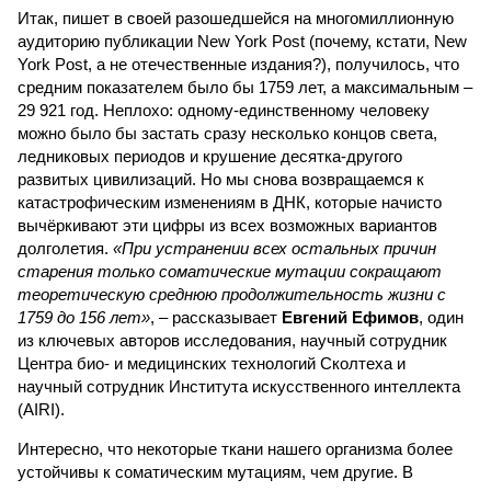
Итак, пишет в своей разошедшейся на многомиллионную
аудиторию публикации New York Post (почему, кстати, New
York Post, а не отечественные издания?), получилось, что
средним показателем было бы 1759 лет, а максимальным –
29 921 год. Неплохо: одному-единственному человеку
можно было бы застать сразу несколько концов света,
ледниковых периодов и крушение десятка-другого
развитых цивилизаций. Но мы снова возвращаемся к
катастрофическим изменениям в ДНК, которые начисто
вычёркивают эти цифры из всех возможных вариантов
долголетия.
«При устранении всех остальных причин
старения только соматические мутации сокращают
теоретическую среднюю продолжительность жизни с
1759 до 156 лет»
, – рассказывает
Евгений Ефимов
, один
из ключевых авторов исследования, научный сотрудник
Центра био- и медицинских технологий Сколтеха и
научный сотрудник Института искусственного интеллекта
(AIRI).
Интересно, что некоторые ткани нашего организма более
устойчивы к соматическим мутациям, чем другие. В