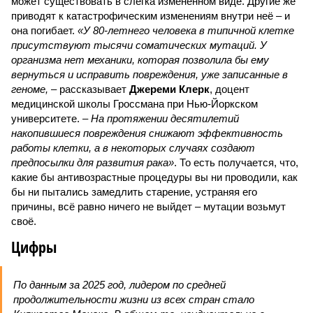
может существовать в слегка изменённом виде. Другие же
приводят к катастрофическим изменениям внутри неё – и
она погибает.
«У 80-летнего человека в типичной клетке
присутствуют тысячи соматических мутаций. У
организма нет механики, которая позволила бы ему
вернуться и исправить повреждения, уже записанные в
геноме,
– рассказывает
Джереми Клерк
, доцент
медицинской школы Гроссмана при Нью-Йоркском
университете.
– На протяжении десятилетий
накопившиеся повреждения снижают эффективность
работы клетки, а в некоторых случаях создают
предпосылки для развития рака»
. То есть получается, что,
какие бы антивозрастные процедуры вы ни проводили, как
бы ни пытались замедлить старение, устраняя его
причины, всё равно ничего не выйдет – мутации возьмут
своё.
Цифры
По данным за 2025 год, лидером по средней
продолжительности жизни из всех стран стало