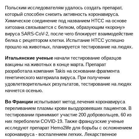
Польским исследователям удалось создать препарат,
который способен снизить активность коронавируса.
Химическое соединение под названием HTCC на основе
хитозана связывается с белком, образующим «корону»
вируса SARS-CoV-2, после чего блокирует взаимодействие
белка с рецептором клетки. Испытание HTCC успешно
прошло на животных, планируется тестирование на людях.
Итальянские ученые
начали тестирование образцов
вакцины на животных в конце марта. Препарат
разработала компания Takis на основании фрагмента
генетического материала вируса. При получении
удовлетворительных результатов, тестирование на людях
начнется осенью.
Во Франции
испытывают метод лечения коронавируса
переливанием плазмы крови выздоровевших пациентов. В
тестировании принимают участие 200 добровольцев, 60 из
них переболели COVID-19. Также французские ученые
исследуют препарат Hemo2life для борьбы с осложнением
коронавируса - воспалением легких. Лекарственное