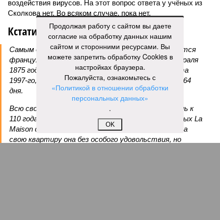
воздействия вирусов. На этот вопрос ответа у учёных из
Сколкова нет. Во всяком случае, пока нет.
Продолжая работу с сайтом вы даете
Кстати
согласие на обработку данных нашим
сайтом и сторонними ресурсами. Вы
Самым долгоживущим человеком на Земле остаётся
можете запретить обработку Cookies в
француженка Жанна Кальман, родившаяся 21 февраля
настройках браузера.
1875 года в Арле и там же скончавшаяся 4 августа
Пожалуйста, ознакомьтесь с
1997-го, – на момент смерти ей было 122 года и 164
«Политикой в отношении обработки
дня.
персональных данных»
.
Всю свою жизнь она прожила в родном городе, лишь к
110 годам решившись на переезд в дом престарелых La
OK
Maison du Lac, где через 12 лет и умерла. Покидала
свою квартиру она без особого удовольствия, но
причина расставания с родной обителью была веской:
в ходе готовки женщина случайно устроила дома
пожар.
Когда Жанне Кальман было 115 лет, она упала с
лестницы и сломала бедро и с тех пор передвигалась в
инвалидном кресле. Нейропсихолог Карен Ричи раз в
полгода проводила исследования психического и