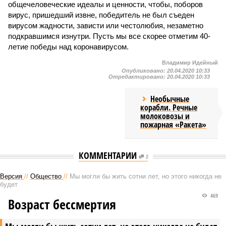
общечеловеческие идеалы и ценности, чтобы, поборов
вирус, пришедший извне, победитель не был съеден
вирусом жадности, зависти или честолюбия, незаметно
подкравшимся изнутри. Пусть мы все скорее отметим 40-
летие победы над коронавирусом.
Владимир Идейный
Опубликовано:
20.04.2020 10:33
Отредактировано:
20.04.2020 10:33
Необычные
корабли. Речные
молоковозы и
пожарная «Ракета»
КОММЕНТАРИИ
0
Версия
//
Общество
//
Мы могли бы жить сотни лет, но этого никогда не
будет
469
Возраст бессмертия