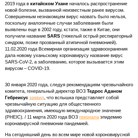
2019 года в
китайском Ухане
началось распространение
новой болезни, вызванной неизвестным ранее вирусом.
Совершенным незнакомцем вирус назвать было нельзя,
поскольку аналогичные случаи заболевания были
выявлены еще в 2002 году, кстати, также в Китае, они
получили название
SARS
(тяжелый острый респираторный
синдром, позже прозванный атипичной пневмонией).
11.02.2020 года Всемирная организация здравоохранения
дала новому уханьскому коронавирусу название вирус
SARS-CoV-2, а заболеванию, которое вызывается этим
вирусом – COVID-19.
30 января 2020 года, следуя рекомендациям чрезвычайного
комитета, генеральный директор ВОЗ
Тедрос Аданом
Гебреисус
заявил
, что вспышка представляет собой
чрезвычайную ситуацию для общественного
здравоохранения, имеющую международное значение
(PHEIC). / 11 марта 2020 года ВОЗ
признала
эпидемию
коронавирусной пневмонии пандемией.
На сегодняшний день во всем мире новой короновирусной