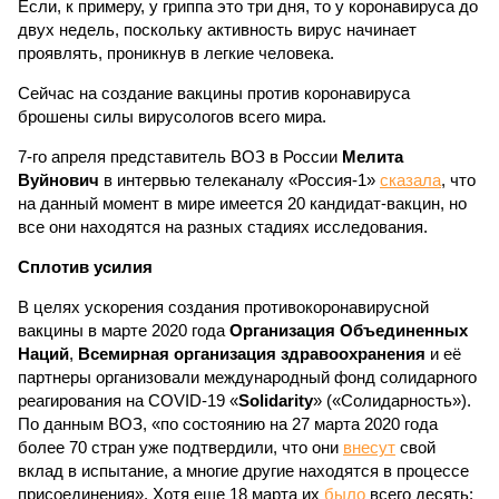
Если, к примеру, у гриппа это три дня, то у коронавируса до
двух недель, поскольку активность вирус начинает
проявлять, проникнув в легкие человека.
Сейчас на создание вакцины против коронавируса
брошены силы вирусологов всего мира.
7-го апреля представитель ВОЗ в России
Мелита
Вуйнович
в интервью телеканалу «Россия-1»
сказала
, что
на данный момент в мире имеется 20 кандидат-вакцин, но
все они находятся на разных стадиях исследования.
Сплотив усилия
В целях ускорения создания противокоронавирусной
вакцины в марте 2020 года
Организация Объединенных
Наций
,
Всемирная организация здравоохранения
и её
партнеры организовали международный фонд солидарного
реагирования на COVID-19 «
Solidarity
» («Солидарность»).
По данным ВОЗ, «по состоянию на 27 марта 2020 года
более 70 стран уже подтвердили, что они
внесут
свой
вклад в испытание, а многие другие находятся в процессе
присоединения». Хотя еще 18 марта их
было
всего десять: