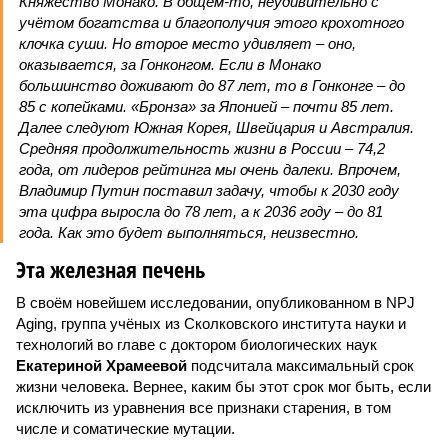
Княжество Монако. В общем-то, неудивительно с
учётом богатства и благополучия этого крохотного
клочка суши. Но второе место удивляет – оно,
оказывается, за Гонконгом. Если в Монако
большинство доживают до 87 лет, то в Гонконге – до
85 с копейками. «Бронза» за Японией – почти 85 лет.
Далее следуют Южная Корея, Швейцария и Австралия.
Средняя продолжительность жизни в России – 74,2
года, от лидеров рейтинга мы очень далеки. Впрочем,
Владимир Путин поставил задачу, чтобы к 2030 году
эта цифра выросла до 78 лет, а к 2036 году – до 81
года. Как это будет выполняться, неизвестно.
Эта железная печень
В своём новейшем исследовании, опубликованном в NPJ
Aging, группа учёных из Сколковского института науки и
технологий во главе с доктором биологических наук
Екатериной Храмеевой
подсчитала максимальный срок
жизни человека. Вернее, каким бы этот срок мог быть, если
исключить из уравнения все признаки старения, в том
числе и соматические мутации.