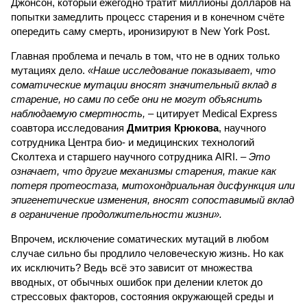
Джонсон, который ежегодно тратит миллионы долларов на
попытки замедлить процесс старения и в конечном счёте
опередить саму смерть, иронизируют в New York Post.
Главная проблема и печаль в том, что не в одних только
мутациях дело.
«Наше исследование показывает, что
соматические мутации вносят значительный вклад в
старение, но сами по себе они не могут объяснить
наблюдаемую смертность, –
цитирует Medical Express
соавтора исследования
Дмитрия Крюкова
, научного
сотрудника Центра био- и медицинских технологий
Сколтеха и старшего научного сотрудника AIRI. –
Это
означает, что другие механизмы старения, такие как
потеря протеостаза, митохондриальная дисфункция или
эпигенетические изменения, вносят сопоставимый вклад
в ограничение продолжительности жизни».
Впрочем, исключение соматических мутаций в любом
случае сильно бы продлило человеческую жизнь. Но как
их исключить? Ведь всё это зависит от множества
вводных, от обычных ошибок при делении клеток до
стрессовых факторов, состояния окружающей среды и