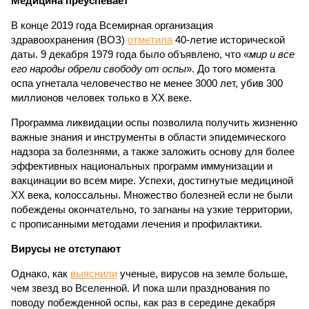
Медицина преуспевает
В конце 2019 года Всемирная организация
здравоохранения (ВОЗ)
отметила
40-летие исторической
даты. 9 декабря 1979 года было объявлено, что «
мир и все
его народы обрели свободу от оспы
». До того момента
оспа угнетала человечество не менее 3000 лет, убив 300
миллионов человек только в ХХ веке.
Программа ликвидации оспы позволила получить жизненно
важные знания и инструменты в области эпидемического
надзора за болезнями, а также заложить основу для более
эффективных национальных программ иммунизации и
вакцинации во всем мире. Успехи, достигнутые медициной
ХХ века, колоссальны. Множество болезней если не были
побеждены окончательно, то загнаны на узкие территории,
с прописанными методами лечения и профилактики.
Вирусы не отступают
Однако, как
выяснили
ученые, вирусов на земле больше,
чем звезд во Вселенной. И пока шли празднования по
поводу побежденной оспы, как раз в середине декабря