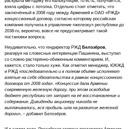
раскрыла методику его калькуляции, то есть, получается,
взяла цифры с потолка. Отдельно стоит отметить, что
заключённый в 2008 году между Арменией и ОАО «РЖД»
концессионный договор, согласно которому российская
компания получила в управление «железку» республики до
2038-го, вероятно, вовсе не предусматривает такой
постановки вопроса.
Неудивительно, что гендиректор РЖД
Белозёров
,
реагируя на словесные интервенции Пашиняна, выступил
со словно растерянно-обиженным комментарием. И,
кажется, стало только хуже. Как отметил менеджер, ЮКЖД
и РЖД
«последовательно и в полном объёме исполняют
взятые на себя обязательства в рамках концессионного
договора от 2008 года». «Концессия дала Армении
современную железную дорогу, при этом освободив
бюджет республики от затрат на её восстановление и
содержание. Дивиденды акционеру никогда не
выплачивались, вся прибыль шла на развитие железной
дороги»
, – добавил Белозёров.
И в самом деле. Российская сторона поставляла Армении