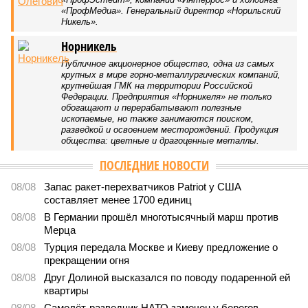
В нескольких станциях от уже сданного «Сказочного леса» пайщики ЖК
«Станция Л» продолжают ждать от компании Capital Group начала
реальной достройки (изображение сгенерировано ИИ)
Пока в Ярославском районе СВАО дольщики «Сказочного леса»
уже получают ключи – в мае 2026 года были получены
заключение о соответствии проектной документации и
разрешение на ввод жилищного комплекса в эксплуатацию –
совсем недалеко, в паре станций метро южнее, на Люблинской
улице, картина, можно сказать, прямо противоположная.
Сюжет:
Недвижимость