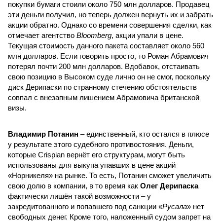
покупки бумаги стоили около 750 млн долларов. Продавец
эти деньги получил, но теперь должен вернуть их и забрать
акции обратно. Однако со времени совершения сделки, как
отмечает агентство
Bloomberg
, акции упали в цене.
Текущая стоимость данного пакета составляет около 560
млн долларов. Если говорить просто, то Роман Абрамович
потерял почти 200 млн долларов. Вдобавок, отстаивать
свою позицию в Высоком суде лично он не смог, поскольку
диск Дерипаски по странному стечению обстоятельств
совпал с внезапным лишением Абрамовича британской
визы.
Владимир Потанин
– единственный, кто остался в плюсе
у результате этого судебного противостояния. Деньги,
которые Crispian вернёт его структурам, могут быть
использованы для выкупа упавших в цене акций
«Норникеля» на рынке. То есть, Потанин сможет увеличить
свою долю в компании, в то время как
Олег Дерипаска
фактически лишён такой возможности – у
закредитованного и попавшего под санкции «
Русала
» нет
свободных денег. Кроме того, наложенный судом запрет на