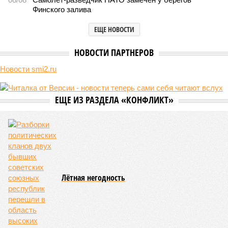
ЖК «Светлый мир «Станция Л»: та же группа компаний-
банкрот Seven Suns Development, та же
анонсированная
схема достройки через Capital Group осенью 2024 года, но
за прошедшие два года результатов, по словам дольщиков,
практически не видно. По
информации
из профильных
порталов, первую очередь ЖК строители обещают сдать к
декабрю 2026 г., вторую – к марту 2028-го. Но никто при
этом из кураторов стройки не задается вопросом: как эти
сроки должны материализоваться? На строительной
площадке, по свидетельствам дольщиков, регулярно
бывающих у забора, какая-либо техника отсутствует. Ни
бетононасосов, ни работающих кранов, ни признаков
мобилизации подрядчиков. При том, что до «декабря 2026»
осталось менее полугода.
Если в «Сказочном лесу» техзаказчик публично
отчитывался о поэтапной готовности – 90%, затем 97%, с
конкретными инженерными работами (усиление
монолитных конструкций, устранение проектных ошибок) –
то по «Станции Л» подобной публичной отчётности
дольщики не видят. Ни Capital Group, ни кураторы