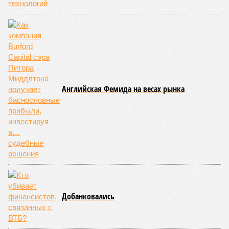
строительства не подтверждают ни соблюдения графика
строительства, ни объёма фактически выполненных работ.
Напрашивается закономерный вопрос: если
декларируемая «Capital Group модель (достраивать
проблемные объекты SSD») сработала на
Лосиноостровской, почему она не масштабируется на
Люблино? И означает ли отсутствие техники на площадке,
что в реальности подрядчик по «Станции Л» ещё даже не
определён?
Митинги
и палаточные лагеря у объекта в
2025–2026 годах, похоже, не изменили ситуацию.
«В
последние месяцы в личном общении нам перестали
называть даже ориентировочные сроки»
, – рассказывают
расстроенные дольщики.
Казалось бы, формально ответственность по
достраиванию объекта распределена. Seven Suns
Development – банкрот, часть его структур признана
несостоятельной ещё в 2024 году, бенефициар компании
находится под следствием по ст. 200.3 УК РФ. Достройку
проблемных объектов группы – «Станции Л», «Сказочного