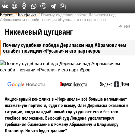
0
1
5
Федеральный выпуск
Версия
//
Конфликт
//
Почему судебная победа Дерипаски над
Абрамовичем ослабит позиции «Русала» и его партнёров
9261
Никелевый цугцванг
Почему судебная победа Дерипаски над Абрамовичем
ослабит позиции «Русала» и его партнёров
Акционерный конфликт в «Норникеле» всё больше напоминает
шахматную партию и, судя по всему, Олег Дерипаска оказался в
ситуации, когда каждый новый ход ухудшает его и без того
тяжёлое положение. Высокий суд Лондона удовлетворил
требования бизнесмена к Роману Абрамовичу и Владимиру
Потанину. Но что будет дальше?