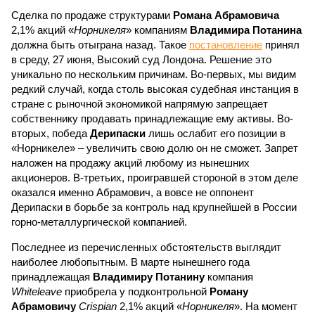
Сделка по продаже структурами
Романа Абрамовича
2,1% акций «
Норникеля
» компаниям
Владимира Потанина
должна быть отыграна назад. Такое
постановление
принял
в среду, 27 июня, Высокий суд Лондона. Решение это
уникально по нескольким причинам. Во-первых, мы видим
редкий случай, когда столь высокая судебная инстанция в
стране с рыночной экономикой напрямую запрещает
собственнику продавать принадлежащие ему активы. Во-
вторых, победа
Дерипаски
лишь ослабит его позиции в
«Норникеле» – увеличить свою долю он не сможет. Запрет
наложен на продажу акций любому из нынешних
акционеров. В-третьих, проигравшей стороной в этом деле
оказался именно Абрамович, а вовсе не оппонент
Дерипаски в борьбе за контроль над крупнейшей в России
горно-металлургической компанией.
Последнее из перечисленных обстоятельств выглядит
наиболее любопытным. В марте нынешнего года
принадлежащая
Владимиру Потанину
компания
Whiteleave
приобрела у подконтрольной
Роману
Абрамовичу
Crispian
2,1% акций «
Норникеля
». На момент