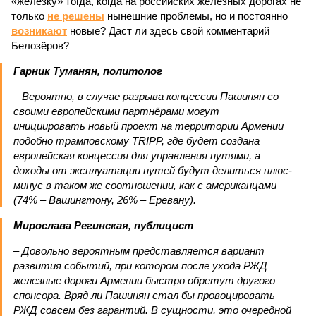
«железку» тогда, когда на российских железных дорогах не
только
не решены
нынешние проблемы, но и постоянно
возникают
новые? Даст ли здесь свой комментарий
Белозёров?
Гарник Туманян, политолог
– Вероятно, в случае разрыва концессии Пашинян со
своими европейскими партнёрами могут
инициировать новый проект на территории Армении
подобно трамповскому TRIPP, где будет создана
европейская концессия для управления путями, а
доходы от эксплуатации путей будут делиться плюс-
минус в таком же соотношении, как с американцами
(74% – Вашингтону, 26% – Еревану).
Мирослава Регинская, публицист
– Довольно вероятным представляется вариант
развития событий, при котором после ухода РЖД
железные дороги Армении быстро обретут другого
спонсора. Вряд ли Пашинян стал бы провоцировать
РЖД совсем без гарантий. В сущности, это очередной