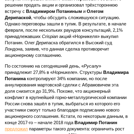
решении продать акции и организовал трёхстороннюю
встречу с
Владимиром Потаниным
и
Олегом
Дерипаской
, чтобы обсудить сложившуюся ситуацию.
Однако переговоры зашли в тупик. В результате, в начале
февраля, после нескольких раундов консультаций, 2,1%
принадлежавших
Crispian
акций «Норникеля» выкупил
Потанин. Олег Дерипаска обратился в Высокий суд
Лондона, заявив, что данная сделка противоречит
акционерному соглашению.
По состоянию на сегодняшний день, «
Русалу
»
принадлежит 27,8% в «
Норникеле
». Структуры
Владимира
Потанина
контролируют 34% компании, но после
аннулирования мартовской сделки с Абрамовичем эта
доля снизится до 31,9%. Похоже, что акционерный
конфликт в крупнейшей горно-металлургической компании
России снова зашёл в тупик, выбраться из которого его
участники смогут только благодаря подписанию нового
акционерного соглашения. Кстати, по некоторым данным, в
конце 2017-го – начале 2018 года
Владимир Потанин
предложил
параметры такого документа: ограничить рост