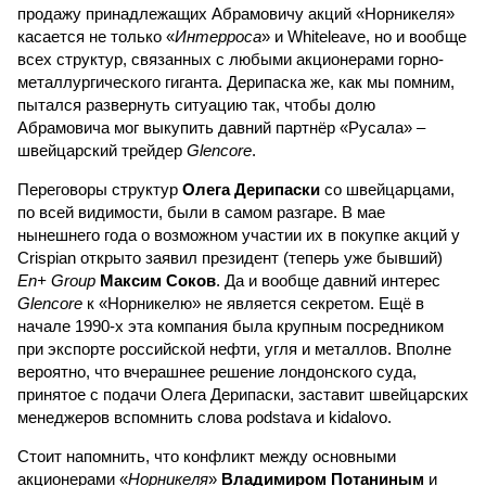
продажу принадлежащих Абрамовичу акций «Норникеля»
касается не только «
Интерроса
» и Whiteleave, но и вообще
всех структур, связанных с любыми акционерами горно-
металлургического гиганта. Дерипаска же, как мы помним,
пытался развернуть ситуацию так, чтобы долю
Абрамовича мог выкупить давний партнёр «Русала» –
швейцарский трейдер
Glencore
.
Переговоры структур
Олега Дерипаски
со швейцарцами,
по всей видимости, были в самом разгаре. В мае
нынешнего года о возможном участии их в покупке акций у
Crispian открыто заявил президент (теперь уже бывший)
En+ Group
Максим Соков
. Да и вообще давний интерес
Glencore
к «Норникелю» не является секретом. Ещё в
начале 1990-х эта компания была крупным посредником
при экспорте российской нефти, угля и металлов. Вполне
вероятно, что вчерашнее решение лондонского суда,
принятое с подачи Олега Дерипаски, заставит швейцарских
менеджеров вспомнить слова podstava и kidalovo.
Стоит напомнить, что конфликт между основными
акционерами «
Норникеля
»
Владимиром Потаниным
и