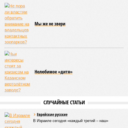
леса» и «В стремлении к свету», согласно информации на
сайтах Capital Group, осенью 2024 г. взяла на себя. Два из
трёх объектов уже сданы или близки к сдаче. Третий –
«Станция Л», крупнейший по числу пострадавших
дольщиков (3908 квартир в пяти корпусах) – по факту
остаётся стройплощадкой без стройки. Возникает вопрос:
распространяется ли договорённость 2024 года на
«Станцию Л» в полном объёме или приоритет отдан
объектам мешей сложности и меньшего масштаба?
Источник: https://avaho.ru/novostroyka/moskva/uvao/lyublino/svetlyy-mir-
stantsiya-l/9303640/?ysclid=msemqdok6w326352116
Если да, то на каком основании декларируются конкретные
даты сдачи жилого комплекса (декабрь 2026 – март 2028),
если фаза активных строительных работ, если судить по
отсутствию техники на площадке, ещё не началась? При
этом на бумаге даты ввода ЖК в строй продолжают
фигурировать
в объявлениях о продаже квартир на
профильных порталах.
Для почти четырёх тысяч будущих собственников квартир