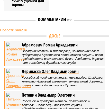
Россию угрозой для
Европы
КОММЕНТАРИИ
0
Новости smi2.ru
Версия
//
Конфликт
//
В нескольких станциях от уже сданного
«Сказочного леса» пайщики ЖК «Станция Л» продолжают ждать от
компании Capital Group начала реальной достройки
509
«Станция ожидания» для дольщиков
В нескольких станциях от уже сданного «Сказочного
леса» пайщики ЖК «Станция Л» продолжают ждать от
компании Capital Group начала реальной достройки