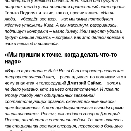
потенциала у мелкого бизнеса. Вот когда они будут в
нищете, тогда у них появится протестный потенциал».
Только Подоляк и такие, как он, просчитались.
«Наши
люди,
– убеждён военкор, –
как минимум потребуют
жёстче утюжить Киев. А как максимум, разорившись,
подпишут контракт – назло Киеву. Или закусят удила и
будут дальше пахать – вопреки. Как это делали всегда в
эпохи невзгод и лишений».
«Мы пришли к точке, когда делать что-то
надо»
«Взрыв в ресторане Balzi Rossi был охарактеризован как
террористический акт, –
раскладывает по полочкам что к
чему аналитик и телеведущий
Дмитрий Саймс
, –
хотя и
не было указано, кто за него ответственен. И пока по
этому поводу нет официальных заявлений
соответствующих органов, окончательные выводы
преждевременны. А вот предварительные выводы прямо
напрашиваются. Россия, как недавно говорил Дмитрий
Песков, находится в состоянии войны. То, что началось
как специальная военная операция, переросло в большую