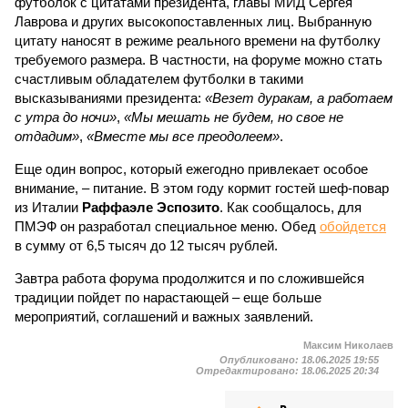
футболок с цитатами президента, главы МИД Сергея
Лаврова и других высокопоставленных лиц. Выбранную
цитату наносят в режиме реального времени на футболку
требуемого размера. В частности, на форуме можно стать
счастливым обладателем футболки в такими
высказываниями президента:
«Везет дуракам, а работаем
с утра до ночи»
,
«Мы мешать не будем, но свое не
отдадим»
,
«Вместе мы все преодолеем»
.
Еще один вопрос, который ежегодно привлекает особое
внимание, – питание. В этом году кормит гостей шеф-повар
из Италии
Раффаэле Эспозито
. Как сообщалось, для
ПМЭФ он разработал специальное меню. Обед
обойдется
в сумму от 6,5 тысяч до 12 тысяч рублей.
Завтра работа форума продолжится и по сложившейся
традиции пойдет по нарастающей – еще больше
мероприятий, соглашений и важных заявлений.
Максим Николаев
Опубликовано:
18.06.2025 19:55
Отредактировано:
18.06.2025 20:34