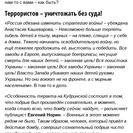
нам-то с вами – как быть?
Террористов – уничтожать без суда!
«Россия обязана изменить стратегию войны!
– убеждена
Анастасия Кашеварова. –
Невозможно больше терпеть
гибель детей в тылу, мирных – на пляже, спящих – у себя
в домах. Тяжело начинать освободительную войну, но
ещё тяжелее продолжить её, выстоять и победить. Все
заводы в Европе, выпускающие боеприпасы, несущие
смерть для наших детей, – законная цель! Вся логистика
Украины – законная цель! Все заводы Украины – законная
цель! Власти Запада убивают наших детей руками
Украины. Но они воюют не на фронте, а с мирным
населением»
. В том-то и дело.
«Особенность теракта на Кудринской состоит в том,
что подрыв был произведён сознательно, в момент,
когда стало ясно, что бомбу сейчас найдут,
– разъясняет
публицист
Евгений Норин
. –
Военных в этот момент
рядом не было. Таким образом, человек, который привёл в
действие бомбу, совершил сознательный подрыв чисто