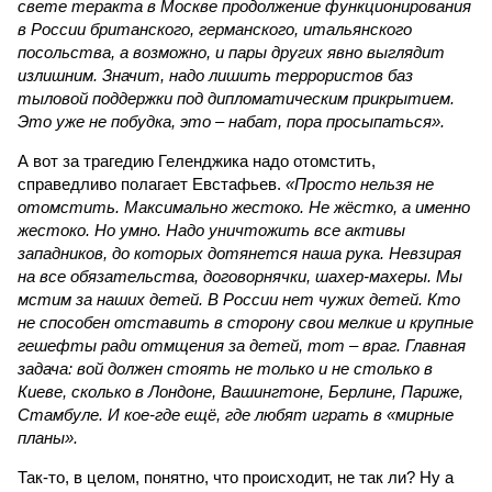
свете теракта в Москве продолжение функционирования
в России британского, германского, итальянского
посольства, а возможно, и пары других явно выглядит
излишним. Значит, надо лишить террористов баз
тыловой поддержки под дипломатическим прикрытием.
Это уже не побудка, это – набат, пора просыпаться».
А вот за трагедию Геленджика надо отомстить,
справедливо полагает Евстафьев.
«Просто нельзя не
отомстить. Максимально жестоко. Не жёстко, а именно
жестоко. Но умно. Надо уничтожить все активы
западников, до которых дотянется наша рука. Невзирая
на все обязательства, договорнячки, шахер-махеры. Мы
мстим за наших детей. В России нет чужих детей. Кто
не способен отставить в сторону свои мелкие и крупные
гешефты ради отмщения за детей, тот – враг. Главная
задача: вой должен стоять не только и не столько в
Киеве, сколько в Лондоне, Вашингтоне, Берлине, Париже,
Стамбуле. И кое-где ещё, где любят играть в «мирные
планы».
Так-то, в целом, понятно, что происходит, не так ли? Ну а