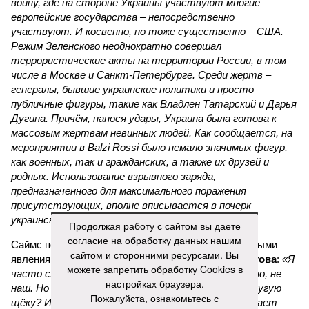
войну, где на стороне Украины участвуют многие
европейские государства – непосредственно
участвуют. И косвенно, но тоже существенно – США.
Режим Зеленского неоднократно совершал
террористические акты на территории России, в том
числе в Москве и Санкт-Петербурге. Среди жертв –
генералы, бывшие украинские политики и просто
публичные фигуры, такие как Владлен Татарский и Дарья
Дугина. Причём, нанося удары, Украина была готова к
массовым жертвам невинных людей. Как сообщается, на
мероприятии в Balzi Rossi было немало значимых фигур,
как военных, так и гражданских, а также их друзей и
родных. Использование взрывного заряда,
предназначенного для максимального поражения
присутствующих, вполне вписывается в почерк
украинских спецслужб».
Продолжая работу с сайтом вы даете
согласие на обработку данных нашим
Саймс полагает уместным напомнить, как с подобными
сайтом и сторонними ресурсами. Вы
явлениями поступали во времена
Павла Судоплатова
:
«Я
можете запретить обработку Cookies в
часто слышу, что террор – не наш метод. Конечно, не
настройках браузера.
наш. Но разве наш метод – подставлять врагу другую
Пожалуйста, ознакомьтесь с
щёку? Израиль регулярно и эффективно уничтожает