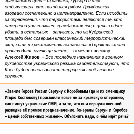
гражданской цели – охранника, курьера и тех
отдыхающих, кто находился рядом. Гражданских
взорвали сознательно и целенаправленно. Если исходить
из определения, что террористами являются те, кто
намеренно уничтожает гражданских лиц с целью одних –
убить, а остальных – запугать, то на Кудринской
площади был совершён классический террористический
акт, хоть в хрестоматию вставляй». «Теракты стали
происходить пугающе часто,
– отмечает военкор
Алексей Живов
. –
Все последние назначения в военном
руководстве украинского режима свидетельствуют, что
Киев будет использовать террор как своё главное
оружие».
«Звание Героев России Сергуну с Коробовым (да и их сменщику
Игорю Костюкову) присвоили вовсе не за крымскую операцию,
как пишут украинские СМИ, а за то, что они вернули военной
разведке её прямое предназначение. Генералы Сергун и Коробов
– ценой собственных жизней». Объяснять надо, о чём идёт речь?