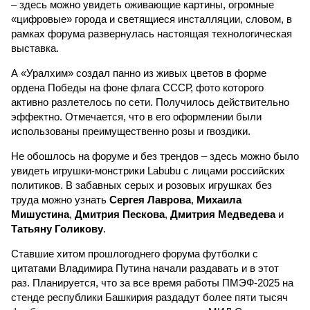
– здесь можно увидеть оживающие картины, огромные
«цифровые» города и светящиеся инсталляции, словом, в
рамках форума развернулась настоящая технологическая
выставка.
А «Уралхим» создал панно из живых цветов в форме
ордена Победы на фоне флага СССР, фото которого
активно разлетелось по сети. Получилось действительно
эффектно. Отмечается, что в его оформлении были
использованы преимущественно розы и гвоздики.
Не обошлось на форуме и без трендов – здесь можно было
увидеть игрушки-монстрики Labubu с лицами российских
политиков. В забавных серых и розовых игрушках без
труда можно узнать
Сергея Лаврова
,
Михаила
Мишустина
,
Дмитрия Пескова
,
Дмитрия Медведева
и
Татьяну Голикову
.
Ставшие хитом прошлогоднего форума футболки с
цитатами Владимира Путина начали раздавать и в этот
раз. Планируется, что за все время работы ПМЭФ-2025 на
стенде республики Башкирия раздадут более пяти тысяч