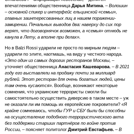
впечатлениями общественница
Дарья Митина
. –
Волошин
– основной спикер и интерфейс ельцинской «семьи»,
главных заинтересованных лиц в нашем поражении-
замирении. Печальных выводов два: наверху до сих пор
верят, что договорнячок возможен, а «семья» отнюдь не
канула в Лету, а вполне при делах».
Но в Balzi Rossi ударили не просто по мирным людям –
ударили по элите, наотмашь, на виду у честного народа.
«Это один из самых дорогих ресторанов Москвы,
–
уточняет общественница
Анастасия Кашеварова
. –
В 2021
году его выставляли на продажу почти за миллиард
рублей. Этот ресторан для очень богатых людей, цены
там очень кусаются»
. Вообще, возникают некоторые
сомнения, что украинские террористы смогли бы
самостоятельно осуществить диверсию в таком месте – уж
не оказали ли им помощь их европейские покровители?
«Я
крайне сомневаюсь, чтобы ГУР и СБУ были бы способны
на осуществление подобного террористического акта
без поддержки старших партнёров по войне против
России,
– поясняет политолог
Дмитрий Евстафьев.
–
В