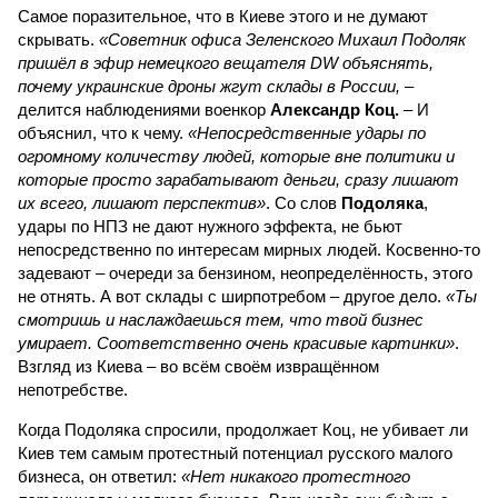
Самое поразительное, что в Киеве этого и не думают
скрывать.
«Советник офиса Зеленского Михаил Подоляк
пришёл в эфир немецкого вещателя DW объяснять,
почему украинские дроны жгут склады в России,
–
делится наблюдениями военкор
Александр Коц.
– И
объяснил, что к чему.
«Непосредственные удары по
огромному количеству людей, которые вне политики и
которые просто зарабатывают деньги, сразу лишают
их всего, лишают перспектив»
. Со слов
Подоляка
,
удары по НПЗ не дают нужного эффекта, не бьют
непосредственно по интересам мирных людей. Косвенно-то
задевают – очереди за бензином, неопределённость, этого
не отнять. А вот склады с ширпотребом – другое дело.
«Ты
смотришь и наслаждаешься тем, что твой бизнес
умирает. Соответственно очень красивые картинки»
.
Взгляд из Киева – во всём своём извращённом
непотребстве.
Когда Подоляка спросили, продолжает Коц, не убивает ли
Киев тем самым протестный потенциал русского малого
бизнеса, он ответил:
«Нет никакого протестного