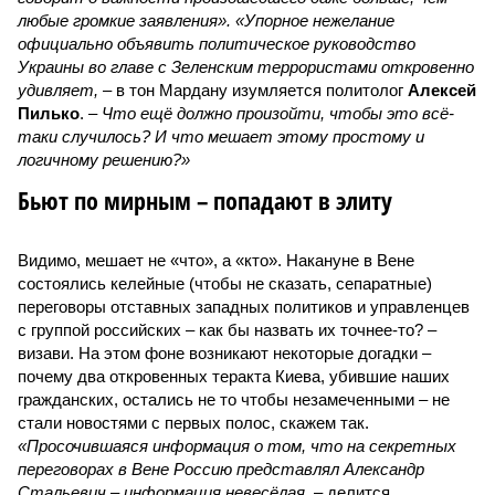
любые громкие заявления». «Упорное нежелание
официально объявить политическое руководство
Украины во главе с Зеленским террористами откровенно
удивляет,
– в тон Мардану изумляется политолог
Алексей
Пилько
. –
Что ещё должно произойти, чтобы это всё-
таки случилось? И что мешает этому простому и
логичному решению?»
Бьют по мирным – попадают в элиту
Видимо, мешает не «что», а «кто». Накануне в Вене
состоялись келейные (чтобы не сказать, сепаратные)
переговоры отставных западных политиков и управленцев
с группой российских – как бы назвать их точнее-то? –
визави. На этом фоне возникают некоторые догадки –
почему два откровенных теракта Киева, убившие наших
гражданских, остались не то чтобы незамеченными – не
стали новостями с первых полос, скажем так.
«Просочившаяся информация о том, что на секретных
переговорах в Вене Россию представлял Александр
Стальевич – информация невесёлая,
– делится