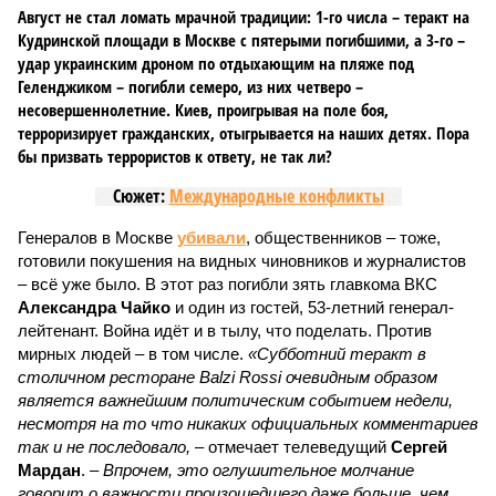
Август не стал ломать мрачной традиции: 1-го числа – теракт на
Кудринской площади в Москве с пятерыми погибшими, а 3-го –
удар украинским дроном по отдыхающим на пляже под
Геленджиком – погибли семеро, из них четверо –
несовершеннолетние. Киев, проигрывая на поле боя,
терроризирует гражданских, отыгрывается на наших детях. Пора
бы призвать террористов к ответу, не так ли?
Сюжет:
Международные конфликты
Генералов в Москве
убивали
, общественников – тоже,
готовили покушения на видных чиновников и журналистов
– всё уже было. В этот раз погибли зять главкома ВКС
Александра Чайко
и один из гостей, 53-летний генерал-
лейтенант. Война идёт и в тылу, что поделать. Против
мирных людей – в том числе.
«Субботний теракт в
столичном ресторане Balzi Rossi очевидным образом
является важнейшим политическим событием недели,
несмотря на то что никаких официальных комментариев
так и не последовало,
– отмечает телеведущий
Сергей
Мардан
. –
Впрочем, это оглушительное молчание
говорит о важности произошедшего даже больше, чем