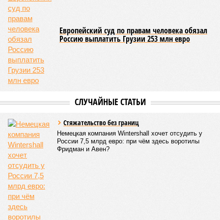
невообразимыми: наводнение погребло под собой
территорию в 180 тыс. квадратных километров, что равно
по площади Карелии, шести Курским или Калужским
областям, десятку Чуваший.
В общем, недаром события 1931-го находятся на первом
месте в списке самых смертоносных стихийных бедствий,
когда-либо происходивших на планете. Число
пострадавших в тот год достигло 53 млн человек, число
погибших, по некоторым оценкам, составило 4 миллиона.
Впрочем, для Китая подобное не в новинку. Так, в сентябре
1887 года вода прорвала многочисленные дамбы на реке
Хуанхэ и быстро залила почти весь Северный Китай, так
как местность там довольно низменная, и потоп просто не
встречал препятствий на своём пути, уничтожая деревни и
целые города. Водой залило 130 тыс. квадратных
километров (а это больше территорий Оренбургской или
Кировской областей), 2 млн человек остались без крова,
ещё столько же погибли в результате спровоцированной
катастрофой пандемии.
Третье место по кровожадности в рейтинге стихийных