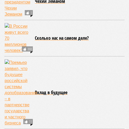
риска запад США, юг Европы, Австралия, Ближний Восток,
а также некоторые районы Бразилии и Африки к югу от
Сахары. Леса начинают гореть всё чаще и чаще,
достаточно посмотреть общемировую статистику; сотни
тысяч людей остаются без крова, десятки тысяч – гибнут.
Но проблема не только в этом. Проблема ещё и в том, что
огонь уничтожает лесную экосистему, сельское хозяйство
и кропотливо созданную человеком инфраструктуру.
Учитывая то, что пожары начинают становиться чуть ли не
ежегодной реальностью на фоне глобального потепления,
год за годом их будет всё больше, и здесь уже среди
прочего в большой опасности Европа. Небывалая жара,
зафиксированная в этом и прошлом годах в Италии и во
Франции, тому лучшее подтверждение.
Есть в перечне A-Z Animals и экзотика, впрочем, не менее
смертоносная. Это, в частности, «лимнические
извержения», о которых мало кто слышал. Речь идёт о
явлениях, когда большое количество углекислого газа
внезапно вырывается из глубин озёр, образуя невидимое
удушающее газовое облако, которое безжалостно убивает