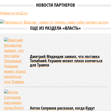
не особенно церемонится с окружающей средой. Самые
массовые катастрофы в прошлом – какими они были? Какие
ждут нас со дня на день и чем грозят?
Рассказ
Стивена Кинга
, в котором описывались
последствия очередного апокалипсиса, искусственно
вызванного группой биологов, называется «Конец всей
этой мерзости». В реальной жизни участия пытливых
исследователей в организации конца света может не
понадобиться: природа сама разберётся, как и где
уменьшить масштабы человеческой популяции.
(фото: en.wikipedia.org)
Да, наша любимая маленькая планета может быть
единственной, где в пределах Солнечной системы есть
полноценная жизнь, но Земля также регулярно пытается
эту жизнь уничтожить. Так уж вышло, что внутренние
процессы на планете включают в себя всевозможные
геологические, метеорологические и физические явления,
которые для человека довольно опасны. Или попросту