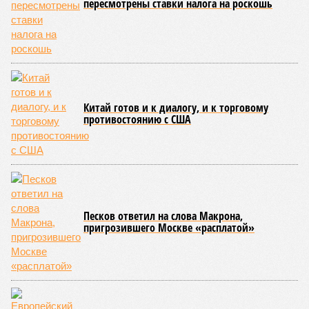
смертельны. И вот несколько тому примеров.
Все стихии сразу
Около 100 лет назад в Поднебесной приключилось то, что
у нас назвали бы тридцатью тремя несчастьями. Страну
последовательно поразили: многолетняя засуха, страшный
паводок, невероятные ливни. Несколько миллионов
человек не пережили этот разгул стихий. Вот что тогда
приключилось.
Зима 1931 года выдалась в Китае чрезвычайно
продолжительной и суровой. Снега образовалось огромное
количество – казалось бы, хороший знак после периода
великой суши, продолжавшегося с 1928-го. Но всё
обратилось катастрофой. Снег растаял, устремился в реки,
начался небывалый паводок, быстро обернувшийся
страшным наводнением, которое обильные весенние ливни
только усугубили. К июню всё это преобразовалось в
массовый потоп, в июле же Китай в дополнение накрыло
сразу девятью циклонами. Последствия оказались