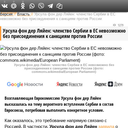
0
0
0
Федеральный выпуск
Версия
//
Власть
//
Урсула фон дер Ляйен: членство Сербии в ЕС
невозможно без присоединения к санкциям против России
1279
Урсула фон дер Ляйен: членство Сербии в ЕС невозможно
без присоединения к санкциям против России
Урсула фон дер Ляйен: членство Сербии в ЕС невозможно без
присоединения к санкциям против России (фото:
commons.wikimedia/European Parliament)
Возглавляющая Еврокомиссию Урсула фон дер Ляйен
высказалась на тему вероятного вступления Сербии в состав
Евросоюза, потребовав выполнить конкретное условие.
Как оказалось, это требование напрямую связано с
Россией. В частности,
Урсула фон дер Ляйен
заявила
о