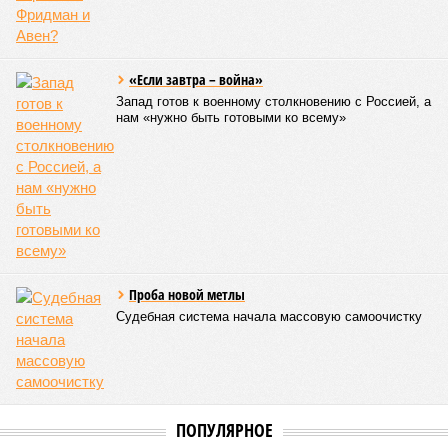
бедствий занимает смертоносный циклон Бхола 1970 года,
ставший самым мощным среди себе подобных за всю
историю наблюдений. Он поразил территории современной
Бангладеш, тогда называвшейся Восточным Пакистаном, и
индийского штата Западная Бенгалия. Шторма унесли
жизни полумиллиона человек.
Кажется, стремящаяся сохранить свою чистоту природа
что-то знала о том, какие именно страны станут со
временем самыми «грязными» в плане производств, и
планомерно подтачивала их демографию. А как ещё
объяснить то, что в топ-10 природных катастроф почти все
места занимают бедствия, разразившиеся в Индии,
Пакистане, Бангладеш и Турции? Что характерно, Россию и
Европу подобные катастрофы никогда не затрагивали,
здесь беды были другими, включая массовый голод и
масштабные эпидемии вроде бубонной чумы (200 млн
погибших) или «испанки» (по разным оценкам, от 17,4 до
100 млн погибших во всём мире).
Когда земля – дыбом
Но это дела давно минувших дней. А что нам ждать в