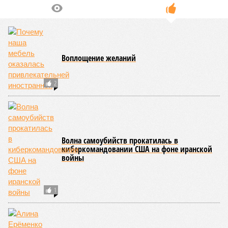
дальнейшем? Авторы энциклопедии A-Z Animals,
основываясь на современных научных исследованиях и
глобальных тенденциях, составили свой список
потенциально самых смертоносных стихийных бедствий,
угрожающих человечеству непосредственно сейчас, в XXI
веке.
«Золото» получили землетрясения. К наиболее
сейсмоопасным регионам относится Тихоокеанское
вулканическое огненное кольцо, включающее Индонезию,
Японию и западное побережье Северной и Южной Америки.
Турция, Иран, Индия и Непал также расположены на очень
активных линиях разломов тектонических плит. Не
исключение и центральная часть США – причина в Нью-
Мадридском разломе в штате Миссури. Землетрясения
средней силы – явление, в общем-то, обычное и вполне
сносное, но периодически, раз в несколько столетий,
трясёт так, что мало не покажется никому. К примеру, в
самом конце 2004 года бахнуло близ побережья
индонезийского острова Суматра, а следом пошли
огромные, превышающие высоту 15 метров, волны. Итог –