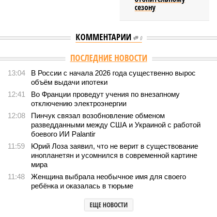
сезону
КОММЕНТАРИИ
0
Версия
//
Общество
//
Земля уже не раз показывала человечеству свой
крутой нрав – когда покажет снова?
578
Последние времена
Земля уже не раз показывала человечеству свой крутой
нрав – когда покажет снова?
Земля уже не раз показывала человечеству свой крутой нрав – когда
покажет снова? (фото: АР-ТАСС)
Природа постоянно вступает в противоречие с нами. Ведь пока
она стремится всё на планете держать в балансе, человечество