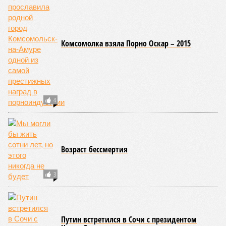
250 тыс. погибших.
На втором месте в рейтинге A-Z Animals как раз цунами. В
этом плане к уязвимым регионам относятся: побережье
Индийского океана, тихо­океанские побережья Японии и
США, а также некоторые районы Карибского бассейна и
Средиземноморья. То есть в зоне риска уже не только
Поднебесная с Индией – не так ли?
«Бронзу» получают извержения супервулканов – «Наша
Версия» уже
писала
о том, что может случиться, если
окончательно проснётся знаменитый Йеллоустоун. Это
грозит не только уничтожением части Соединённых
Штатов, но и общепланетарной катастрофой вплоть до
возникновения «вулканической зимы». Флегрейские поля в
Италии, кстати, тоже не стоит сбрасывать со счетов. Равно
как и многие другие до поры спящие вулканические
районы.
Невидимый убийца
Упоминают эксперты и жару вкупе с засухой и
следующими отсюда лесными пожарами. Тут в группе