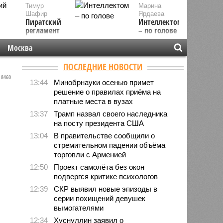
Тимур
Марина
Шафир
Ярдаева
Пиратский
Интеллектом
регламент
– по голове
Москва
ПОСЛЕДНИЕ НОВОСТИ
8460
13:44
Минобрнауки осенью примет
решение о правилах приёма на
платные места в вузах
13:37
Трамп назвал своего наследника
на посту президента США
13:04
В правительстве сообщили о
стремительном падении объёма
торговли с Арменией
12:50
Проект самолёта без окон
подвергся критике психологов
12:39
СКР выявил новые эпизоды в
серии похищений девушек
вымогателями
12:34
Хуснуллин заявил о