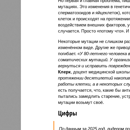
Но первая и главная проблема, пиш
мутациях. Это изменения в генетич
сперматозоидов и яйцеклеток), ко
клеток и происходят на протяжении
воздействием внешних факторов, ус
случается. Просто «потому что». И
Некоторые мутации не слишком раз
изменённом виде. Другие же привод
погибает.
«У 80-летнего человека
соматических мутаций. У организ
вернуться и исправить повреждени
Клерк
, доцент медицинской школы
протяжении десятилетий накопи
работы клетки, а в некоторых сл
есть получается, что, какие бы ан
пытались замедлить старение, устр
мутации возьмут своё.
Цифры
По данным за 2025 год, лидером п