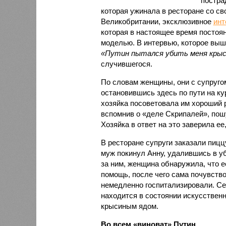
постра
которая ужинала в ресторане со с
Великобритании, эксклюзивное
инт
которая в настоящее время постоя
моделью. В интервью, которое выш
«Путин пытался убить меня кры
случившегося.
По словам женщины, они с супруго
остановившись здесь по пути на ку
хозяйка посоветовала им хороший р
вспомнив о «деле Скрипалей», пошу
Хозяйка в ответ на это заверила ее
В ресторане супруги заказали пицц
муж покинул Анну, удалившись в у
за ним, женщина обнаружила, что ее
помощь, после чего сама почувство
немедленно госпитализировали. Се
находится в состоянии искусственн
крысиным ядом.
Во всем «виноват» Путин