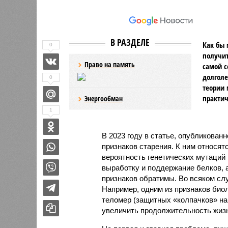
В РАЗДЕЛЕ
Как бы 
0
получит
Право на память
самой с
долголе
0
теории 
практич
Энергообман
1
В 2023 году в статье, опубликован
признаков старения. К ним относят
вероятность генетических мутаций 
выработку и поддержание белков, 
признаков обратимы. Во всяком сл
Например, одним из признаков био
теломер (защитных «колпачков» на 
увеличить продолжительность жизн