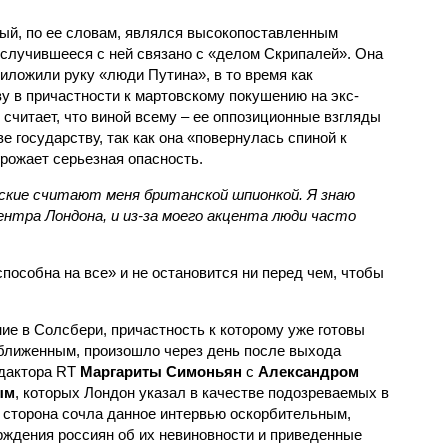
рый, по ее словам, являлся высокопоставленным
 случившееся с ней связано с «делом Скрипалей». Она
риложили руку «люди Путина», в то время как
у в причастности к мартовскому покушению на экс-
 считает, что виной всему – ее оппозиционные взгляды
 государству, так как она «повернулась спиной к
грожает серьезная опасность.
сские считают меня британской шпионкой. Я знаю
ентра Лондона, и из-за моего акцента люди часто
пособна на все» и не остановится ни перед чем, чтобы
ие в Солсбери, причастность к которому уже готовы
иближенным, произошло через день после выхода
едактора RT
Маргариты Симоньян
с
Александром
ым
, которых Лондон указал в качестве подозреваемых в
 сторона сочла данное интервью оскорбительным,
ерждения россиян об их невиновности и приведенные