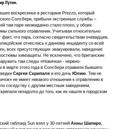
ир Путин.
вшее воскресенье в ресторане Prezzo, который
нского Солсбери, прибыли экстренные службы –
ей там паре неожиданно стало плохо, у обоих
мы сильного отравления. Учитывая относительно
 факт, что пара, согласно свидетельствам очевидцев,
олицейские отнеслись к данному инциденту со всей
ен, всех присутствующих эвакуировали, заведение
костюмы химзащиты. Не исключено, что британские
аружить там следы «Новичка» - нервно-
м в марте этого года в Солсбери отравили бывшего
зведки
Сергея Скрипаля
и его дочь
Юлию
. Тем не
вичок» не имеет никакого отношения к отравлению в
я по соседству с другим местным заведением,
крипали незадолго до того, как их нашли в городском
ский таблоид Sun взял у 30-летней
Анны Шапиро
,