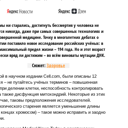
мы ни старались, достигнуть бессмертия у человека не
ся никогда, даже при самых совершенных технологиях и
овершенной медицине. Точку в многолетних дебатах о
тии поставило новое исследование российских учёных: в
максимальный предел жизни – 194 года. Но и этот возраст
ески вряд ли достижим – во всём виноваты мутации ДНК.
Сюжет:
Здоровье
ной в научном издании Cell.com, были описаны 12
ся – не пугайтесь учёных терминов – повышенная
при делении клетки, неспособность контролировать
а также дисфункция митохондрий. Некоторые из этих
учае, таковы предположения исследователей.
логического старения является уменьшение длины
концах хромосом) – такое можно исправить и заодно
и.