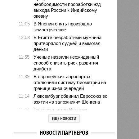
необходимости проработки ж/д
выхода России к Индийскому
океану
12:05
В Японии опять произошло
землетрясение
12:03
В Египте безработный мужчина
притворялся судьёй и вымогал
деньги
11:55
Учёные назвали неожиданный
способ снизить риск развития
диабета
11:39
В европейских аэропортах
отключили систему биометрии на
границе из-за очередей
11:14
Люксембург обвинил Евросоюз во
взятии «в заложники» Шенгена
11:04
Генконсульство Испании
выпустило предупреждение для
ЕЩЕ НОВОСТИ
россиян
10:39
МИД РФ: Евросоюз не позволит в
НОВОСТИ ПАРТНЕРОВ
ближайшее время урегулировать