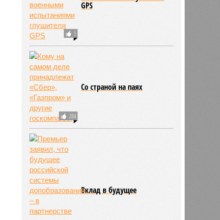
GPS
1
Со страной на паях
284
Вклад в будущее