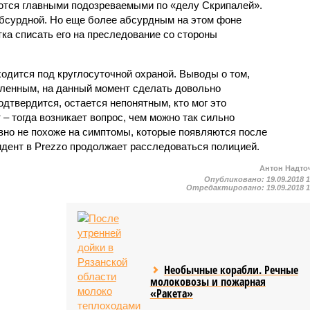
аются главными подозреваемыми по «делу Скрипалей».
бсурдной. Но еще более абсурдным на этом фоне
ка списать его на преследование со стороны
одится под круглосуточной охраной. Выводы о том,
ленным, на данный момент сделать довольно
одтвердится, остается непонятным, кто мог это
 – тогда возникает вопрос, чем можно так сильно
явно не похоже на симптомы, которые появляются после
дент в Prezzo продолжает расследоваться полицией.
Антон Надто
Опубликовано:
19.09.2018 
Отредактировано:
19.09.2018 
Необычные корабли. Речные
молоковозы и пожарная
«Ракета»