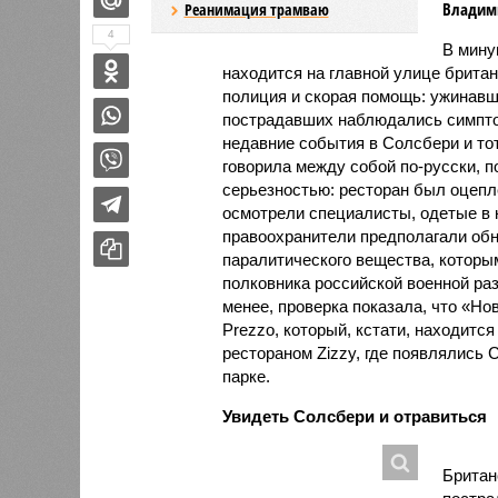
Владим
Реанимация трамваю
4
В мину
находится на главной улице брита
полиция и скорая помощь: ужинавш
пострадавших наблюдались симпто
недавние события в Солсбери и тот
говорила между собой по-русски, п
серьезностью: ресторан был оцепл
осмотрели специалисты, одетые в 
правоохранители предполагали обн
паралитического вещества, которы
полковника российской военной ра
менее, проверка показала, что «Но
Prezzo, который, кстати, находитс
рестораном Zizzy, где появлялись С
парке.
Увидеть Солсбери и отравиться
Британ