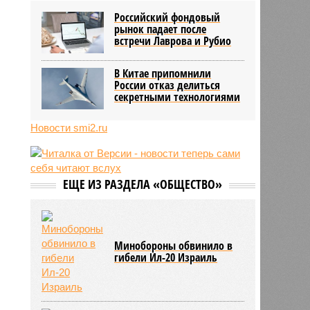
конфликт на Украине
Российский фондовый
10:31
Инфантино извинился перед
рынок падает после
советом ФИФА за попытку
встречи Лаврова и Рубио
провернуть скандальную сделку
10:26
В Польше рассказали о тренде
В Китае припомнили
нападений на украинцев в стране
России отказ делиться
секретными технологиями
Новости smi2.ru
ЕЩЕ ИЗ РАЗДЕЛА «ОБЩЕСТВО»
Минобороны обвинило в
гибели Ил-20 Израиль