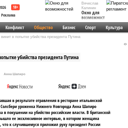
Вячеслав
2026
Калинин
Окно для
Реклама
возможностей
Конфликт
Общество
Бизнес
Спорт
Культура
винит в попытке убийства президента Путина
опытке убийства президента Путина
Анна Шапиро
авшая в результате отравления в ресторане итальянской
 Солсбери уроженка Нижнего Новгорода Анна Шапиро
а в покушении на убийство российские власти. В британской
вышло ее эксклюзивное интервью, в котором женщина
, что к случившемуся приложил руку президент России