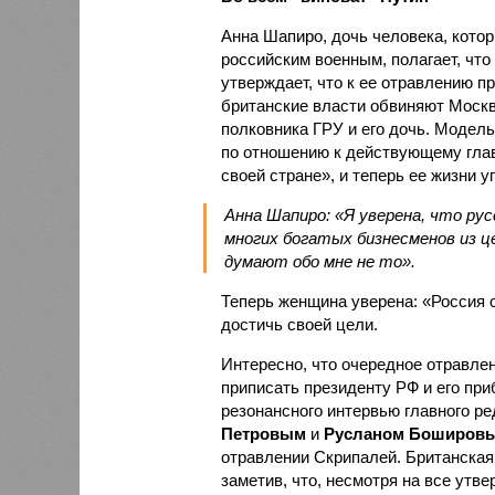
Анна Шапиро, дочь человека, кото
российским военным, полагает, что
утверждает, что к ее отравлению п
британские власти обвиняют Москв
полковника ГРУ и его дочь. Модель
по отношению к действующему главе
своей стране», и теперь ее жизни у
Анна Шапиро: «Я уверена, что ру
многих богатых бизнесменов из ц
думают обо мне не то».
Теперь женщина уверена: «Россия с
достичь своей цели.
Интересно, что очередное отравлен
приписать президенту РФ и его пр
резонансного интервью главного р
Петровым
и
Русланом Боширов
отравлении Скрипалей. Британская
заметив, что, несмотря на все утв