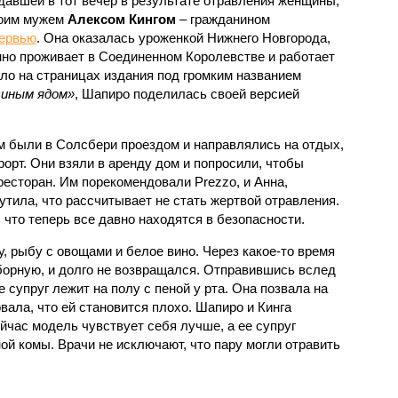
давшей в тот вечер в результате отравления женщины,
воим мужем
Алексом Кингом
– гражданином
ервью
. Она оказалась уроженкой Нижнего Новгорода,
нно проживает в Соединенном Королевстве и работает
ло на страницах издания под громким названием
синым ядом»
, Шапиро поделилась своей версией
м были в Солсбери проездом и направлялись на отдых,
рорт. Они взяли в аренду дом и попросили, чтобы
есторан. Им порекомендовали Prezzo, и Анна,
тила, что рассчитывает не стать жертвой отравления.
, что теперь все давно находятся в безопасности.
у, рыбу с овощами и белое вино. Через какое-то время
борную, и долго не возвращался. Отправившись вслед
 супруг лежит на полу с пеной у рта. Она позвала на
вала, что ей становится плохо. Шапиро и Кинга
йчас модель чувствует себя лучше, а ее супруг
ой комы. Врачи не исключают, что пару могли отравить