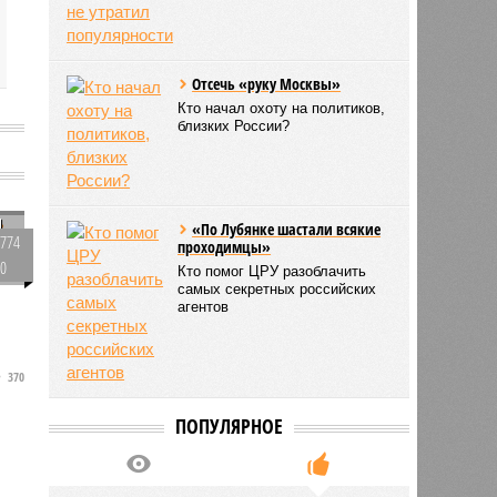
Отсечь «руку Москвы»
Кто начал охоту на политиков,
близких России?
и
«По Лубянке шастали всякие
774
проходимцы»
0
Кто помог ЦРУ разоблачить
самых секретных российских
агентов
370
ПОПУЛЯРНОЕ