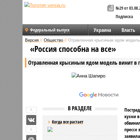
№29 от 03.08.
Подписка
Украина
Власть
Федеральный выпуск
Версия
//
Общество
//
Отравленная крысиным ядом модель 
«Россия способна на все»
Отравленная крысиным ядом модель винит в п
В РАЗДЕЛЕ
Пострад
0
кухни в
Когда все растает
обвинил
прессе 
0
заявила