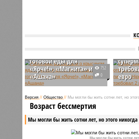
В Авст
К
Работники рассказали о
разлож
крысином яде и мухах в
крысин
цехах поставщика
питани
готовой еды для
суперм
«Ярче!», «Магнита» и
требов
752
«Ашана»
0
евро
Бывшие сотрудники крупного
В австри
пищевого производства заявили
задержан
Версия
//
Общество
//
Мы могли бы жить сотни лет, но этог
о вопиющей антисанитарии,
которого
Возраст бессмертия
которая царит на предприятии,
организа
снабжающем готовой едой
схемы ша
Мы могли бы жить сотни лет, но этого никогда 
федеральные торговые сети.
против о
компаний
детского 
Мы могли бы жить сотни лет,