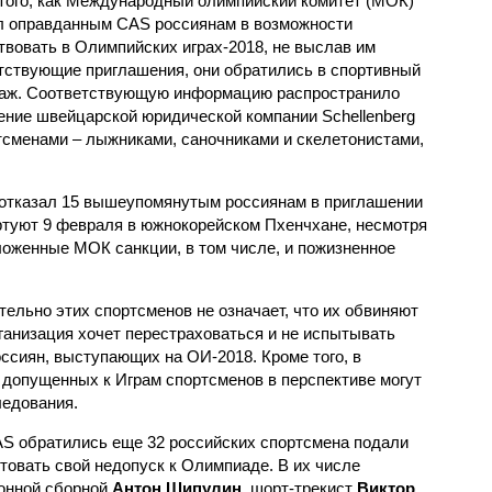
того, как Международный олимпийский комитет (МОК)
л оправданным CAS россиянам в возможности
твовать в Олимпийских играх-2018, не выслав им
тствующие приглашения, они обратились в спортивный
аж. Соответствующую информацию распространило
ние швейцарской юридической компании Schellenberg
ртсменами – лыжниками, саночниками и скелетонистами,
 отказал 15 вышеупомянутым россиянам в приглашении
ртуют 9 февраля в южнокорейском Пхенчхане, несмотря
аложенные МОК санкции, в том числе, и пожизненное
ельно этих спортсменов не означает, что их обвиняют
рганизация хочет перестраховаться и не испытывать
ссиян, выступающих на ОИ-2018. Кроме того, в
е допущенных к Играм спортсменов в перспективе могут
ледования.
CAS обратились еще 32 российских спортсмена подали
товать свой недопуск к Олимпиаде. В их числе
лонной сборной
Антон Шипулин
, шорт-трекист
Виктор