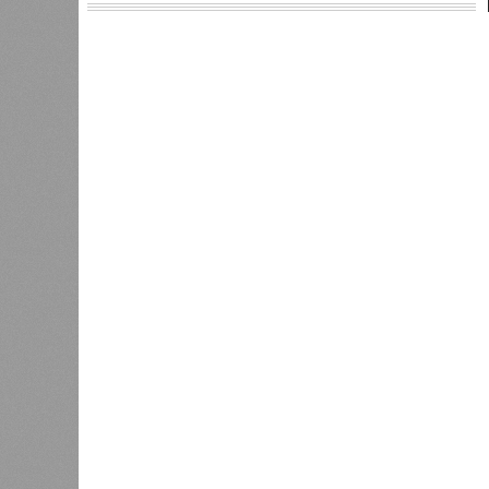
Версия
//
Общество
//
Мы могли бы жить сотни лет, но этог
Возраст бессмертия
Мы могли бы жить сотни лет, но этого никогда 
Мы могли бы жить сотни лет,
В РАЗДЕЛЕ
Как бы 
0
получит
Право на память
самой с
долголе
0
теории 
практич
Энергообман
1