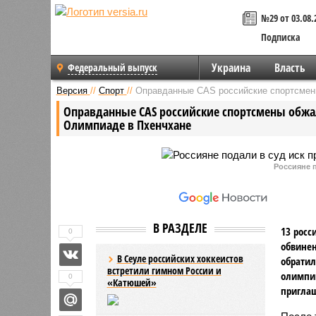
№29 от 03.08.
Подписка
Украина
Власть
Федеральный выпуск
Версия
//
Спорт
//
Оправданные CAS российские спортсмен
Оправданные CAS российские спортсмены обжа
Олимпиаде в Пхенчхане
Россияне 
В РАЗДЕЛЕ
13 росс
0
обвинен
В Сеуле российских хоккеистов
обратил
встретили гимном России и
олимпий
0
«Катюшей»
пригла