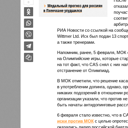
После 
0
Медальный прогноз для россиян
отказа
в Пхенчхане ухудшился
поучас
соотве
арбитр
РИА Новости со ссылкой на сообще
Wittmer Ltd. Иск был подан 13 спо
а также тренерами.
Напомним, ранее, 5 февраля, МОК
на Олимпийские игры, которые ста
на тот факт, что CAS снял с них н
отстранение от Олимпиад.
В МОК отметили, что решение касат
в употреблении допинга, однако, о
никаких подозрений в отношении ро
организации указали, что против н
быть начаты антидопинговые расс
6 февраля стало известно, что в 
иски против МОК
с целью опротес
оказались лидер российской биат