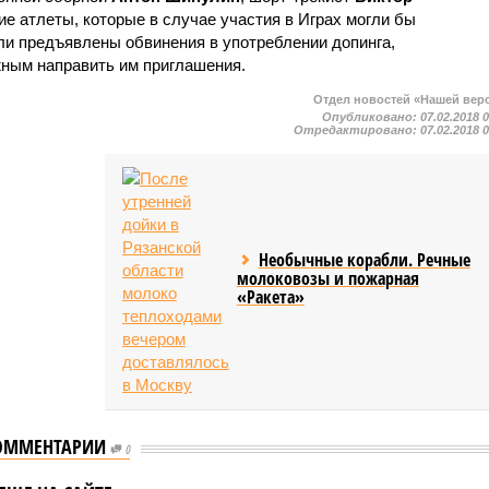
ие атлеты, которые в случае участия в Играх могли бы
ли предъявлены обвинения в употреблении допинга,
жным направить им приглашения.
Отдел новостей «Нашей вер
Опубликовано:
07.02.2018 
Отредактировано:
07.02.2018 
Необычные корабли. Речные
молоковозы и пожарная
«Ракета»
ОММЕНТАРИИ
0