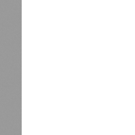
Екатериной Храмеевой
подсчитала
бы этот срок мог быть, если исключ
соматические мутации.
Итак, пишет в своей разошедшейс
аудиторию публикации New York Pos
York Post, а не отечественные изда
средним показателем было бы 1759
921 год. Неплохо: одному-единств
было бы застать сразу несколько 
периодов и крушение десятка-друг
Но мы снова возвращаемся к ката
ДНК, которые начисто вычёркивают
возможных вариантов долголетия.
остальных причин старения толь
сокращают теоретическую сред
жизни с 1759 до 156 лет»
, – расск
один из ключевых авторов исследо
Центра био- и медицинских технол
сотрудник Института искусственног