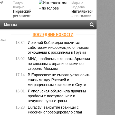
Тимур
Марина
Шафир
Ярдаева
Пиратский
Интеллектом
регламент
– по голове
Москва
ПОСЛЕДНИЕ НОВОСТИ
2623
18:34
Ираклий Кобахидзе посчитал
саботажем информацию о плохом
отношении к россиянам в Грузии
18:02
МИД: проблемы экспорта Армении
не связаны с ограничениями со
стороны Москвы
17:14
В Евросоюзе не смогли установить
связь между Россией и
миграционным кризисом в Сеуте
16:01
Ямпольская объяснила причины
проблем с поступлением в
ведущие вузы страны
15:23
Euractiv: закрытие границы с
Россией спровоцировало спад