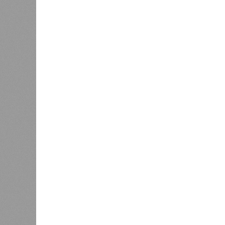
В 2023 году в статье, опубликован
признаков старения. К ним относят
вероятность генетических мутаций 
выработку и поддержание белков, 
признаков обратимы. Во всяком сл
Например, одним из признаков био
теломер (защитных «колпачков» на 
увеличить продолжительность жизн
Но первая и главная проблема, пиш
мутациях. Это изменения в генетич
сперматозоидов и яйцеклеток), ко
клеток и происходят на протяжении
воздействием внешних факторов, ус
случается. Просто «потому что». И
Некоторые мутации не слишком раз
изменённом виде. Другие же привод
погибает.
«У 80-летнего человека
соматических мутаций. У организ
вернуться и исправить повреждени
Клерк
, доцент медицинской школы