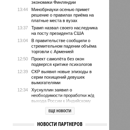
экономики Финляндии
13:44
Минобрнауки осенью примет
решение о правилах приёма на
платные места в вузах
13:37
Трамп назвал своего наследника
на посту президента США
13:04
В правительстве сообщили о
стремительном падении объёма
торговли с Арменией
12:50
Проект самолёта без окон
подвергся критике психологов
12:39
СКР выявил новые эпизоды в
серии похищений девушек
вымогателями
12:34
Хуснуллин заявил о
необходимости проработки ж/д
выхода России к Индийскому
океану
ЕЩЕ НОВОСТИ
12:05
В Японии опять произошло
землетрясение
НОВОСТИ ПАРТНЕРОВ
12:03
В Египте безработный мужчина