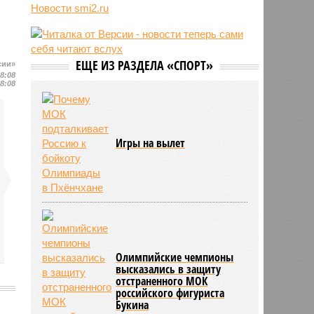
притворялся судьёй и вымогал
Новости smi2.ru
деньги
11:55
Учёные назвали неожиданный
способ снизить риск развития
диабета
ЕЩЕ ИЗ РАЗДЕЛА «СПОРТ»
сии»
08:08
11:39
В европейских аэропортах
08:08
отключили систему биометрии на
границе из-за очередей
Игры на вылет
Олимпийские чемпионы
высказались в защиту
отстраненного МОК
российского фигуриста
Букина