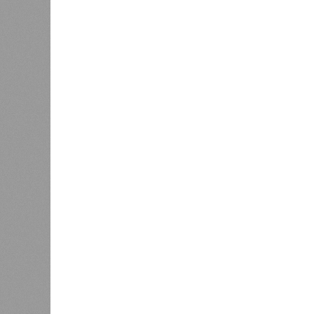
протяжении десятилетий накопи
работы клетки, а в некоторых сл
есть получается, что, какие бы ан
пытались замедлить старение, устр
мутации возьмут своё.
Цифры
По данным за 2025 год, лидером п
стало Княжество Монако. В обще
благополучия этого крохотного к
оказывается, за Гонконгом. Если
Гонконге – до 85 с копейками. «Бр
Южная Корея, Швейцария и Австр
74,2 года, от лидеров рейтинга м
задачу, чтобы к 2030 году эта цифр
это будет выполняться, неизвес
Эта железная печень
В своём новейшем исследовании, о
Сколковского института науки и те