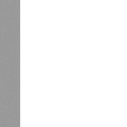
Интересно, что некоторые ткани на
устойчивы к соматическим мутациям
клетки печени: они с радостью зам
бесконечно долго. С другой сторон
(среднего слоя сердечной мышцы) и
подвержены мутациям: если их фун
её невозможно. Когда они перестаю
разумеется, приводит к смерти. А
«критическими точками ограничени
Причина ясна, но будущее 
Получается, что бедная несчастна
прочий алкоголь на ежедневной осно
от которого эта печень полностью з
повреждение одних только нейрон
лет, а повреждение клеток сердечн
усомниться в мечтах энтузиастов д
который ежегодно тратит миллионы
конечном счёте опередить саму сме
Главная проблема и печаль в том, 
исследование показывает, что со