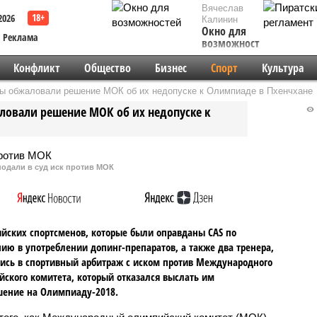
Вячеслав
2026
Калинин
Окно для
Реклама
возможностей
Конфликт
Общество
Бизнес
Спорт
Культура
ы обжаловали решение МОК об их недопуске к Олимпиаде в Пхенчхане
ловали решение МОК об их недопуске к
подали в суд иск против МОК
ийских спортсменов, которые были оправданы CAS по
ию в употреблении допинг-препаратов, а также два тренера,
ись в спортивный арбитраж с иском против Международного
ского комитета, который отказался выслать им
шение на Олимпиаду-2018.