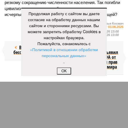
резкому сокращению численности населения. Так погибли
цивилизации шумеров, майя, кхмеров – список не
Продолжая работу с сайтом вы даете
исчерпывающий. Какая цивилизация будет следующей?
согласие на обработку данных нашим
Илья Космач
сайтом и сторонними ресурсами. Вы
Газета
«Наша версия» №29 от 03.08.2026
можете запретить обработку Cookies в
Опубликовано:
05.08.2026 13:00
Отредактировано:
05.08.2026 13:00
настройках браузера.
Пожалуйста, ознакомьтесь с
Возраст
Инфантино
«Политикой в отношении обработки
бессмертия
отступил и объявил
персональных данных»
об отказе ФИФА от
.
продажи доли прав
на чемпионат мира
OK
КОММЕНТАРИИ
1
Новости smi2.ru
Версия
//
Общество
//
Мы могли бы жить сотни лет, но этого никогда не
будет
332
Возраст бессмертия