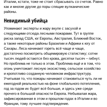
Италии, кстати, тоже не стоит сбрасывать со счетов. Равно
как и многие другие до поры спящие вулканические
районы.
Невидимый убийца
Упоминают эксперты и жару вкупе с засухой и
следующими отсюда лесными пожарами. Тут в группе
риска запад США, юг Европы, Австралия, Ближний Восток,
а также некоторые районы Бразилии и Африки к югу от
Сахары. Леса начинают гореть всё чаще и чаще,
достаточно посмотреть общемировую статистику; сотни
тысяч людей остаются без крова, десятки тысяч – гибнут.
Но проблема не только в этом. Проблема ещё и в том, что
огонь уничтожает лесную экосистему, сельское хозяйство
и кропотливо созданную человеком инфраструктуру.
Учитывая то, что пожары начинают становиться чуть ли не
ежегодной реальностью на фоне глобального потепления,
год за годом их будет всё больше, и здесь уже среди
прочего в большой опасности Европа. Небывалая жара,
зафиксированная в этом и прошлом годах в Италии и во
Франции, тому лучшее подтверждение.