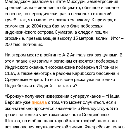
Мадридском разломе в штате Миссури. Землетрясения
средней силы – явление, в общем-то, обычное и вполне
сносное, но периодически, раз в несколько столетий,
трясёт так, что мало не покажется никому. К примеру, в
самом конце 2004 года бахнуло близ побережья
индонезийского острова Суматра, а следом пошли
огромные, превышающие высоту 15 метров, волны. Итог –
250 тыс. погибших.
На втором месте в рейтинге A-Z Animals как раз цунами. В
этом плане к уязвимым регионам относятся: побережье
Индийского океана, тихо­океанские побережья Японии и
США, а также некоторые районы Карибского бассейна и
Средиземноморья. То есть в зоне риска уже не только
Поднебесная с Индией – не так ли?
«Бронзу» получают извержения супервулканов – «Наша
Версия» уже
писала
о том, что может случиться, если
окончательно проснётся знаменитый Йеллоустоун. Это
грозит не только уничтожением части Соединённых
Штатов, но и общепланетарной катастрофой вплоть до
возникновения «вулканической зимы». Флегрейские поля в