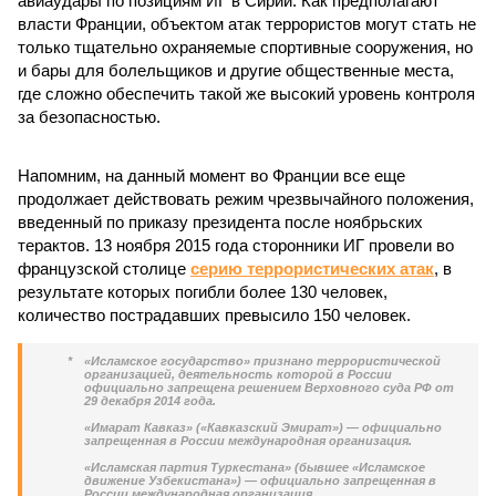
авиаудары по позициям ИГ в Сирии. Как предполагают
власти Франции, объектом атак террористов могут стать не
только тщательно охраняемые спортивные сооружения, но
и бары для болельщиков и другие общественные места,
где сложно обеспечить такой же высокий уровень контроля
за безопасностью.
Напомним, на данный момент во Франции все еще
продолжает действовать режим чрезвычайного положения,
введенный по приказу президента после ноябрьских
терактов. 13 ноября 2015 года сторонники ИГ провели во
французской столице
серию террористических атак
, в
результате которых погибли более 130 человек,
количество пострадавших превысило 150 человек.
*
«Исламское государство» признано террористической
организацией, деятельность которой в России
официально запрещена решением Верховного суда РФ от
29 декабря 2014 года.
«Имарат Кавказ» («Кавказский Эмират») — официально
запрещенная в России международная организация.
«Исламская партия Туркестана» (бывшее «Исламское
движение Узбекистана») — официально запрещенная в
России международная организация.