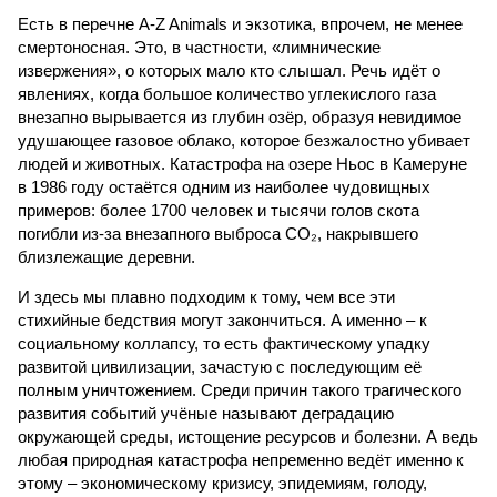
Есть в перечне A-Z Animals и экзотика, впрочем, не менее
смертоносная. Это, в частности, «лимнические
извержения», о которых мало кто слышал. Речь идёт о
явлениях, когда большое количество углекислого газа
внезапно вырывается из глубин озёр, образуя невидимое
удушающее газовое облако, которое безжалостно убивает
людей и животных. Катастрофа на озере Ньос в Камеруне
в 1986 году остаётся одним из наиболее чудовищных
примеров: более 1700 человек и тысячи голов скота
погибли из-за внезапного выброса CO₂, накрывшего
близлежащие деревни.
И здесь мы плавно подходим к тому, чем все эти
стихийные бедствия могут закончиться. А именно – к
социальному коллапсу, то есть фактическому упадку
развитой цивилизации, зачастую с последующим её
полным уничтожением. Среди причин такого трагического
развития событий учёные называют деградацию
окружающей среды, истощение ресурсов и болезни. А ведь
любая природная катастрофа непременно ведёт именно к
этому – экономическому кризису, эпидемиям, голоду,