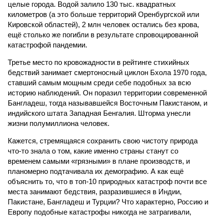
целые города. Водой залило 130 тыс. квадратных
километров (а это больше территорий Оренбургской или
Кировской областей), 2 млн человек остались без крова,
ещё столько же погибли в результате спровоцированной
катастрофой пандемии.
Третье место по кровожадности в рейтинге стихийных
бедствий занимает смертоносный циклон Бхола 1970 года,
ставший самым мощным среди себе подобных за всю
историю наблюдений. Он поразил территории современной
Бангладеш, тогда называвшейся Восточным Пакистаном, и
индийского штата Западная Бенгалия. Шторма унесли
жизни полумиллиона человек.
Кажется, стремящаяся сохранить свою чистоту природа
что-то знала о том, какие именно страны станут со
временем самыми «грязными» в плане производств, и
планомерно подтачивала их демографию. А как ещё
объяснить то, что в топ-10 природных катастроф почти все
места занимают бедствия, разразившиеся в Индии,
Пакистане, Бангладеш и Турции? Что характерно, Россию и
Европу подобные катастрофы никогда не затрагивали,