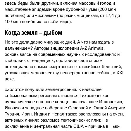
здесь беды были другими, включая массовый голод и
масштабные эпидемии вроде бубонной чумы (200 млн
погибших) или «испанки» (по разным оценкам, от 17,4 до
100 млн погибших во всём мире).
Когда земля – дыбом
Но это дела давно минувших дней. А что нам ждать в
дальнейшем? Авторы энциклопедии A-Z Animals,
основываясь на современных научных исследованиях и
глобальных тенденциях, составили свой список
потенциально самых смертоносных стихийных бедствий,
угрожающих человечеству непосредственно сейчас, в XXI
веке.
«Золото» получили землетрясения. К наиболее
сейсмоопасным регионам относится Тихоокеанское
вулканическое огненное кольцо, включающее Индонезию,
Японию и западное побережье Северной и Южной Америки.
Турция, Иран, Индия и Непал также расположены на очень
активных линиях разломов тектонических плит. Не
исключение и центральная часть США – причина в Нью-