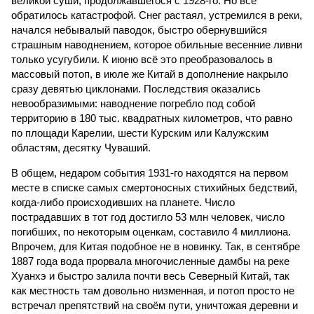
великой суши, продолжавшегося с 1928-го. Но всё
обратилось катастрофой. Снег растаял, устремился в реки,
начался небывалый паводок, быстро обернувшийся
страшным наводнением, которое обильные весенние ливни
только усугубили. К июню всё это преобразовалось в
массовый потоп, в июле же Китай в дополнение накрыло
сразу девятью циклонами. Последствия оказались
невообразимыми: наводнение погребло под собой
территорию в 180 тыс. квадратных километров, что равно
по площади Карелии, шести Курским или Калужским
областям, десятку Чуваший.
В общем, недаром события 1931-го находятся на первом
месте в списке самых смертоносных стихийных бедствий,
когда-либо происходивших на планете. Число
пострадавших в тот год достигло 53 млн человек, число
погибших, по некоторым оценкам, составило 4 миллиона.
Впрочем, для Китая подобное не в новинку. Так, в сентябре
1887 года вода прорвала многочисленные дамбы на реке
Хуанхэ и быстро залила почти весь Северный Китай, так
как местность там довольно низменная, и потоп просто не
встречал препятствий на своём пути, уничтожая деревни и