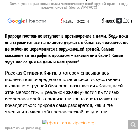
Земля уже не раз показывала человечеству свой крутой нрав – когда
покажет снова? (фото: АР-ТАСС)
Природа постоянно вступает в противоречие с нами. Ведь пока
она стремится всё на планете держать в балансе, человечество
не особенно церемонится с окружающей средой. Самые
массовые катастрофы в прошлом – какими они были? Какие
ждут нас со дня на день и чем грозят?
Рассказ
Стивена Кинга
, в котором описывались
последствия очередного апокалипсиса, искусственно
вызванного группой биологов, называется «Конец всей
этой мерзости». В реальной жизни участия пытливых
исследователей в организации конца света может не
понадобиться: природа сама разберётся, как и где
уменьшить масштабы человеческой популяции.
(фото: en.wikipedia.org)