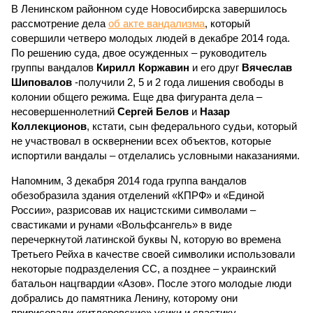
В Ленинском районном суде Новосибирска завершилось
рассмотрение дела
об акте вандализма
, который
совершили четверо молодых людей в декабре 2014 года.
По решению суда, двое осужденных – руководитель
группы вандалов
Кирилл Коржавин
и его друг
Вячеслав
Шиповалов
-получили 2, 5 и 2 года лишения свободы в
колонии общего режима. Еще два фигуранта дела –
несовершеннолетний
Сергей Белов
и
Назар
Коллекционов
, кстати, сын федерального судьи, который
не участвовал в осквернении всех объектов, которые
испортили вандалы – отделались условными наказаниями.
Напомним, 3 декабря 2014 года группа вандалов
обезобразила здания отделений «КПРФ» и «Единой
России», разрисовав их нацистскими символами –
свастиками и рунами «Вольфсангель» в виде
перечеркнутой латинской буквы N, которую во времена
Третьего Рейха в качестве своей символики использовали
некоторые подразделения СС, а позднее – украинский
батальон нацгвардии «Азов». После этого молодые люди
добрались до памятника Ленину, которому они
пририсовали «гитлеровские» усики и свастику.