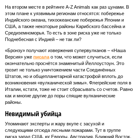
На втором месте в рейтинге A-Z Animals как раз цунами. В
этом плане к уязвимым регионам относятся: побережье
Индийского океана, тихо­океанские побережья Японии и
США, а также некоторые районы Карибского бассейна и
Средиземноморья. То есть в зоне риска уже не только
Поднебесная с Индией – не так ли?
«Бронзу» получают извержения супервулканов – «Наша
Версия» уже
писала
о том, что может случиться, если
окончательно проснётся знаменитый Йеллоустоун. Это
грозит не только уничтожением части Соединённых
Штатов, но и общепланетарной катастрофой вплоть до
возникновения «вулканической зимы». Флегрейские поля в
Италии, кстати, тоже не стоит сбрасывать со счетов. Равно
как и многие другие до поры спящие вулканические
районы.
Невидимый убийца
Упоминают эксперты и жару вкупе с засухой и
следующими отсюда лесными пожарами. Тут в группе
риска запад США, юг Европы, Австралия, Ближний Восток,