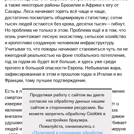
а также некоторые районы Бразилии и Африки к югу от
Сахары. Леса начинают гореть всё чаще и чаще,
достаточно посмотреть общемировую статистику; сотни
тысяч людей остаются без крова, десятки тысяч – гибнут.
Но проблема не только в этом. Проблема ещё и в том, что
огонь уничтожает лесную экосистему, сельское хозяйство
и кропотливо созданную человеком инфраструктуру.
Учитывая то, что пожары начинают становиться чуть ли не
ежегодной реальностью на фоне глобального потепления,
год за годом их будет всё больше, и здесь уже среди
прочего в большой опасности Европа. Небывалая жара,
зафиксированная в этом и прошлом годах в Италии и во
Франции, тому лучшее подтверждение.
Есть в перечне A-Z Animals и экзотика, впрочем, не менее
Продолжая работу с сайтом вы даете
смертоносная. Это, в частности, «лимнические
согласие на обработку данных нашим
извержения», о которых мало кто слышал. Речь идёт о
сайтом и сторонними ресурсами. Вы
явлениях, когда большое количество углекислого газа
можете запретить обработку Cookies в
внезапно вырывается из глубин озёр, образуя невидимое
настройках браузера.
удушающее газовое облако, которое безжалостно убивает
Пожалуйста, ознакомьтесь с
людей и животных. Катастрофа на озере Ньос в Камеруне
«Политикой в отношении обработки