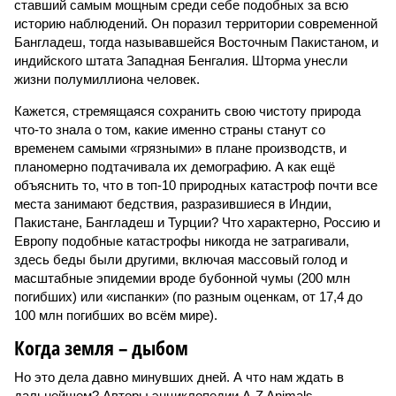
ставший самым мощным среди себе подобных за всю
историю наблюдений. Он поразил территории современной
Бангладеш, тогда называвшейся Восточным Пакистаном, и
индийского штата Западная Бенгалия. Шторма унесли
жизни полумиллиона человек.
Кажется, стремящаяся сохранить свою чистоту природа
что-то знала о том, какие именно страны станут со
временем самыми «грязными» в плане производств, и
планомерно подтачивала их демографию. А как ещё
объяснить то, что в топ-10 природных катастроф почти все
места занимают бедствия, разразившиеся в Индии,
Пакистане, Бангладеш и Турции? Что характерно, Россию и
Европу подобные катастрофы никогда не затрагивали,
здесь беды были другими, включая массовый голод и
масштабные эпидемии вроде бубонной чумы (200 млн
погибших) или «испанки» (по разным оценкам, от 17,4 до
100 млн погибших во всём мире).
Когда земля – дыбом
Но это дела давно минувших дней. А что нам ждать в
дальнейшем? Авторы энциклопедии A-Z Animals,