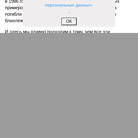
в 1986 году остаётся одним из наиболее чудовищных
персональных данных»
примеров: более 1700 человек и тысячи голов скота
.
погибли из-за внезапного выброса CO₂, накрывшего
близлежащие деревни.
OK
И здесь мы плавно подходим к тому, чем все эти
стихийные бедствия могут закончиться. А именно – к
социальному коллапсу, то есть фактическому упадку
развитой цивилизации, зачастую с последующим её
полным уничтожением. Среди причин такого трагического
развития событий учёные называют деградацию
окружающей среды, истощение ресурсов и болезни. А ведь
любая природная катастрофа непременно ведёт именно к
этому – экономическому кризису, эпидемиям, голоду,
резкому сокращению численности населения. Так погибли
цивилизации шумеров, майя, кхмеров – список не
исчерпывающий. Какая цивилизация будет следующей?
Илья Космач
Газета
«Наша версия» №29 от 03.08.2026
Опубликовано:
05.08.2026 13:00
Отредактировано:
05.08.2026 13:00