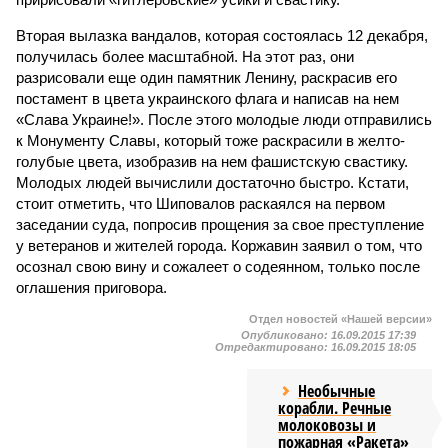
Вторая вылазка вандалов, которая состоялась 12 декабря,
получилась более масштабной. На этот раз, они
разрисовали еще один памятник Ленину, раскрасив его
постамент в цвета украинского флага и написав на нем
«Слава Украине!». После этого молодые люди отправились
к Монументу Славы, который тоже раскрасили в желто-
голубые цвета, изобразив на нем фашистскую свастику.
Молодых людей вычислили достаточно быстро. Кстати,
стоит отметить, что Шиповалов раскаялся на первом
заседании суда, попросив прощения за свое преступление
у ветеранов и жителей города. Коржавин заявил о том, что
осознал свою вину и сожалеет о содеянном, только после
оглашения приговора.
Отдел новостей «Нашей версии»
Опубликовано:
16.09.2015 17:39
Отредактировано:
16.09.2015 18:05
Необычные
корабли. Речные
молоковозы и
пожарная «Ракета»