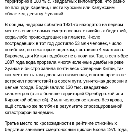
территорию в 180 тыс. квадратных километров, что равно
по площади Карелии, шести Курским или Калужским
областям, десятку Чуваший.
В общем, недаром события 1931-го находятся на первом
месте в списке самых смертоносных стихийных бедствий,
когда-либо происходивших на планете. Число
пострадавших в тот год достигло 53 млн человек, число
погибших, по некоторым оценкам, составило 4 миллиона.
Впрочем, для Китая подобное не в новинку. Так, в сентябре
1887 года вода прорвала многочисленные дамбы на реке
Хуанхэ и быстро залила почти весь Северный Китай, так
как местность там довольно низменная, и потоп просто не
встречал препятствий на своём пути, уничтожая деревни и
целые города. Водой залило 130 тыс. квадратных
километров (а это больше территорий Оренбургской или
Кировской областей), 2 млн человек остались без крова,
ещё столько же погибли в результате спровоцированной
катастрофой пандемии.
Третье место по кровожадности в рейтинге стихийных
бедствий занимает смертоносный циклон Бхола 1970 года,