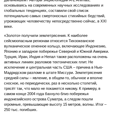
основываясь на современных научных исследованиях и
глобальных тенденциях, составили свой список
потенциально самых смертоносных стихийных бедствий,
угрожающих человечеству непосредственно сейчас, в XXI
веке.
«Золото» получили землетрясения. К наиболее
сейсмоопасным регионам относится Тихоокеанское
вулканическое огненное кольцо, включающее Индонезию,
Японию и западное побережье Северной и Южной Америки.
Турция, Иран, Индия и Непал также расположены на очень
активных линиях разломов тектонических плит. Не
исключение и центральная часть США – причина в Нью-
Мадридском разломе в штате Миссури. Землетрясения
средней силы – явление, в общем-то, обычное и вполне
сносное, но периодически, раз в несколько столетий,
трясёт так, что мало не покажется никому. К примеру, в
самом конце 2004 года бахнуло близ побережья
индонезийского острова Суматра, а следом пошли
огромные, превышающие высоту 15 метров, волны. Итог –
250 тыс. погибших.