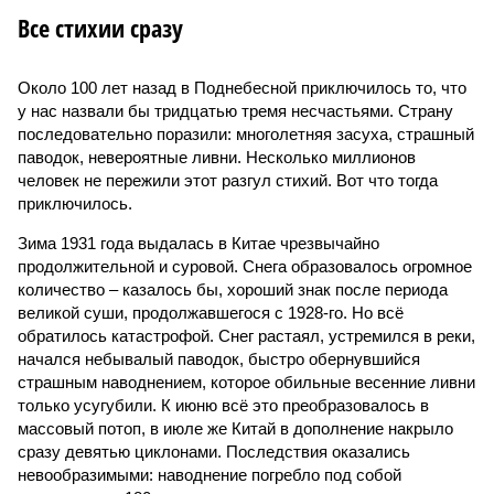
Все стихии сразу
Около 100 лет назад в Поднебесной приключилось то, что
у нас назвали бы тридцатью тремя несчастьями. Страну
последовательно поразили: многолетняя засуха, страшный
паводок, невероятные ливни. Несколько миллионов
человек не пережили этот разгул стихий. Вот что тогда
приключилось.
Зима 1931 года выдалась в Китае чрезвычайно
продолжительной и суровой. Снега образовалось огромное
количество – казалось бы, хороший знак после периода
великой суши, продолжавшегося с 1928-го. Но всё
обратилось катастрофой. Снег растаял, устремился в реки,
начался небывалый паводок, быстро обернувшийся
страшным наводнением, которое обильные весенние ливни
только усугубили. К июню всё это преобразовалось в
массовый потоп, в июле же Китай в дополнение накрыло
сразу девятью циклонами. Последствия оказались
невообразимыми: наводнение погребло под собой