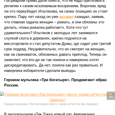
Патриархии прямо дали понять, что не надо притягивать
религию к своим ископаемым воззрениям. Впрочем, вряд
ли это переубедит Ильтякова, на своих позициях он стоит
крепко. Пару лет назад он уже
вызвал
скандал, заявив,
что главная задача женщин – рожать, и они обязаны это
делать, «пока рожалка работает». Хотя что тут
удивительного? Ильтяков с молодых лет занимался
скупкой скота в деревнях, крепко поднялся на
мясоторговле и стал депутатом Думы, где сидит уже третий
срок подряд. Неудивительно, что он смотрит на женщин,
как на свиноматок, обязанных давать приплод. Теперь он
заявляет, что его-де не так поняли и намеренно хотят
дискредитировать. Да нет, поняли как раз правильно. И
наверняка избиратели сделали выводы.
Героини мультика «Три богатыря». Продвигают образ
России.
Героини мультика «Три богатыря» (фото: rutube.ru/Честно про Зарядку)
В англоязычном «Тик Токе» новый хит. Американки