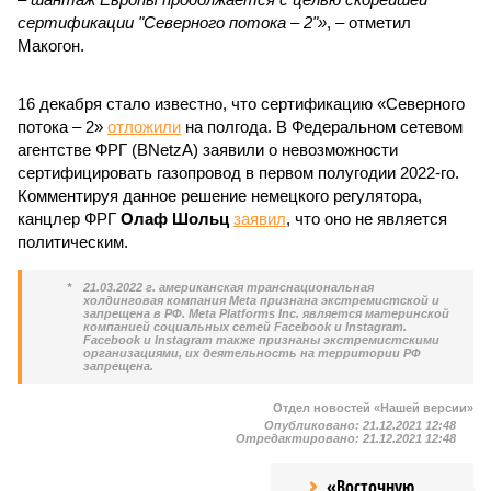
сертификации "Северного потока – 2"»
, – отметил
Макогон.
16 декабря стало известно, что сертификацию «Северного
потока – 2»
отложили
на полгода. В Федеральном сетевом
агентстве ФРГ (BNetzA) заявили о невозможности
сертифицировать газопровод в первом полугодии 2022-го.
Комментируя данное решение немецкого регулятора,
канцлер ФРГ
Олаф Шольц
заявил
, что оно не является
политическим.
*
21.03.2022 г. американская транснациональная
холдинговая компания Meta признана экстремистской и
запрещена в РФ. Meta Platforms Inc. является материнской
компанией социальных сетей Facebook и Instagram.
Facebook и Instagram также признаны экстремистскими
организациями, их деятельность на территории РФ
запрещена.
Отдел новостей «Нашей версии»
Опубликовано:
21.12.2021 12:48
Отредактировано:
21.12.2021 12:48
«Восточную