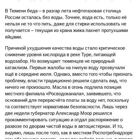
В Тюмени беда – в разгар лета нефтегазовая столица
России осталась без воды. Точнее, вода есть, только её
нельзя не то что пить, даже для стирки использовать не
получается – текущая из крана жижа пахнет протухшими
яйцами.
Причиной ухудшения качества воды стало критическое
снижение уровня кислорода в реке Туре, питающей
водозабор. Но возмущает тюменцев не природный
катаклизм. Первые жалобы на гнилую воду прозвучали
ещё в середине июля. Однако, вместо того чтобы признать
проблему, власти традиционно решили сделать вид, что
ничего не произошло. Масла в огонь подлила позиция
местного филиала «Росводоканала», заявившего, что
оснований для перерасчёта платы за воду нет, поскольку
та соответствует нормативам безопасности. Лишь через
две недели губернатор Александр Моор решился
прокомментировать ситуацию и отдал распоряжение о
развозе по дворам чистой воды в автоцистернах. И то,
видимо, лишь после того, как в местном Роспотребнадзоре