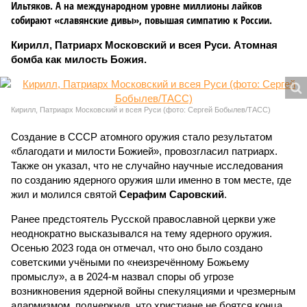
Ильтяков. А на международном уровне миллионы лайков
собирают «славянские дивы», повышая симпатию к России.
Кирилл, Патриарх Московский и всея Руси. Атомная
бомба как милость Божия.
Кирилл, Патриарх Московский и всея Руси (фото: Сергей Бобылев/ТАСС)
Создание в СССР атомного оружия стало результатом
«благодати и милости Божией», провозгласил патриарх.
Также он указал, что не случайно научные исследования
по созданию ядерного оружия шли именно в том месте, где
жил и молился святой
Серафим Саровский
.
Ранее предстоятель Русской православной церкви уже
неоднократно высказывался на тему ядерного оружия.
Осенью 2023 года он отмечал, что оно было создано
советскими учёными по «неизречённому Божьему
промыслу», а в 2024-м назвал споры об угрозе
возникновения ядерной войны спекуляциями и чрезмерным
алармизмом, подчеркнув, что христиане не боятся конца