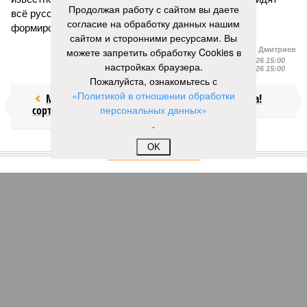
Продолжая работу с сайтом вы даете
всё русское, конечно, намного проще, чем умело
согласие на обработку данных нашим
формировать нужный имидж.
сайтом и сторонними ресурсами. Вы
можете запретить обработку Cookies в
Иван Дмитриев
Опубликовано:
09.08.2026 15:00
настройках браузера.
Отредактировано:
09.08.2026 15:00
Пожалуйста, ознакомьтесь с
«Политикой в отношении обработки
Мочить в
Посол ты на!
сортире
персональных данных»
.
OK
КОММЕНТАРИИ
0
Новости smi2.ru
Версия
//
Украина
//
Киев перешёл к террору гражданских, пора давать
адекватный ответ
183
Мочить в сортире
Киев перешёл к террору гражданских, пора давать
адекватный ответ