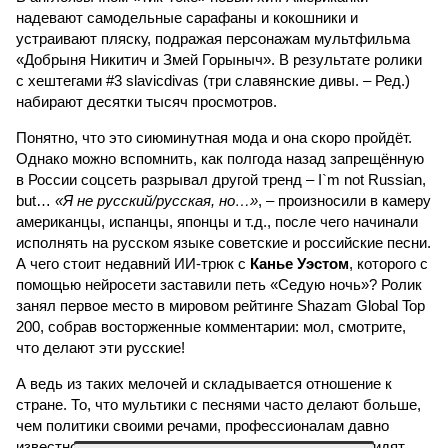
надевают самодельные сарафаны и кокошники и
устраивают пляску, подражая персонажам мультфильма
«Добрыня Никитич и Змей Горыныч». В результате ролики
с хештегами #3 slavicdivas (три славянские дивы. – Ред.)
набирают десятки тысяч просмотров.
Понятно, что это сиюминутная мода и она скоро пройдёт.
Однако можно вспомнить, как полгода назад запрещённую
в России соцсеть разрывал другой тренд – I`m not Russian,
but…
«Я не русский/русская, но…»
, – произносили в камеру
американцы, испанцы, японцы и т.д., после чего начинали
исполнять на русском языке советские и российские песни.
А чего стоит недавний ИИ-трюк с
Канье Уэстом
, которого с
помощью нейросети заставили петь «Седую ночь»? Ролик
занял первое место в мировом рейтинге Shazam Global Top
200, собрав восторженные комментарии: мол, смотрите,
что делают эти русские!
А ведь из таких мелочей и складывается отношение к
стране. То, что мультики с песнями часто делают больше,
чем политики своими речами, профессионалам давно
известно. Но заявлять о том, что за границей ненавидят