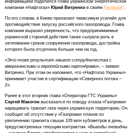
информацией поделился глава украинской энергетической
компании «Нафтогаз»
Юрий Витренко
в своём
Facebook*
.
По его словам, в Киеве прилагают «максимум усилий» для
противодействия запуску российского газопровода. Глава
компании выразил уверенность, что предпринимаемые
украинской стороной действия также сыграли роль в
затягивании сроков сооружения газопровода, достройка
которого была отсрочена больше чем на год.
«Это тоже результат нашего сотрудничества с
американскими и европейскими партнёрами»
, – заявил
Витренко. При этом он напомнил, что «Нафтогаз Украины»
принимает участие в сертификации «Северного потока –
2».
Ранее в этот вторник глава «Оператора ГТС Украины»
Сергей Макогон
высказался по поводу отказа «Газпрома»
наращивать транзит газа через украинскую территорию. Он
сообщил об отсутствии у «Газпрома» планов по
увеличению транзита свыше 109 млн кубометров в день,
предусмотренных текущим контрактом.
«Выводы очевидны
– шантаж Европы продолжается с целью скорейшей