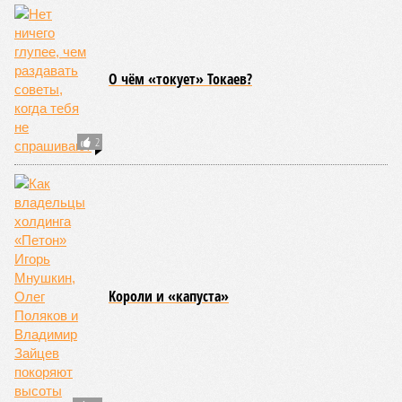
Украинскому
Попытки Запада
кандидату в
рассорить Москву и
конгресс США
Астану назвали
запретили
бесперспективными
приходить на пляж
после драки
КОММЕНТАРИИ
0
Новости smi2.ru
ПОСЛЕДНИЕ НОВОСТИ
17:16
Александр Лукашенко призвал белорусов скупать
пустующие избы
14:49
Девушка объяснила убийство трёхмесячного сына
14:40
Сергей Миронов выступил за увеличение пенсий
детям, потерявшим родителей
13:56
Финляндия захотела использовать приграничные
болота против России
13:15
С сентября изменятся правила перевозки групп
детей автобусами