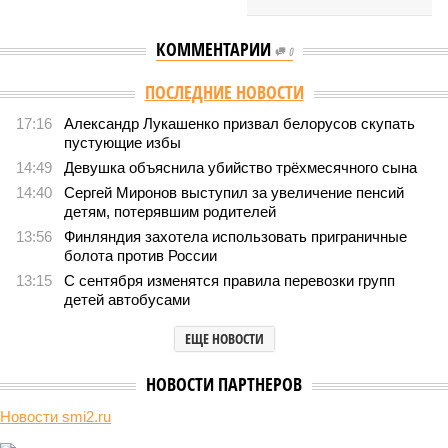
КОММЕНТАРИИ
0
Версия
//
Конфликт
//
В нескольких станциях от уже сданного
«Сказочного леса» пайщики ЖК «Станция Л» продолжают ждать от
компании Capital Group начала реальной достройки
167
«Станция ожидания» для дольщиков
В нескольких станциях от уже сданного «Сказочного
леса» пайщики ЖК «Станция Л» продолжают ждать от
компании Capital Group начала реальной достройки
В нескольких станциях от уже сданного «Сказочного леса» пайщики ЖК
«Станция Л» продолжают ждать от компании Capital Group начала
реальной достройки (изображение сгенерировано ИИ)