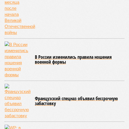
мобилизации подрядчиков. При том, что до «декабря 2026»
осталось менее полугода.
Если в «Сказочном лесу» техзаказчик публично
отчитывался о поэтапной готовности – 90%, затем 97%, с
конкретными инженерными работами (усиление
монолитных конструкций, устранение проектных ошибок) –
то по «Станции Л» подобной публичной отчётности
дольщики не видят. Ни Capital Group, ни кураторы
строительства не подтверждают ни соблюдения графика
строительства, ни объёма фактически выполненных работ.
Напрашивается закономерный вопрос: если
декларируемая «Capital Group модель (достраивать
проблемные объекты SSD») сработала на
Лосиноостровской, почему она не масштабируется на
Люблино? И означает ли отсутствие техники на площадке,
что в реальности подрядчик по «Станции Л» ещё даже не
определён?
Митинги
и палаточные лагеря у объекта в
2025–2026 годах, похоже, не изменили ситуацию.
«В
последние месяцы в личном общении нам перестали