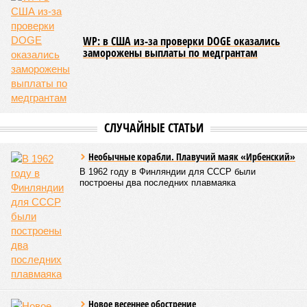
называть даже ориентировочные сроки»
, – рассказывают
расстроенные дольщики.
Казалось бы, формально ответственность по
достраиванию объекта распределена. Seven Suns
Development – банкрот, часть его структур признана
несостоятельной ещё в 2024 году, бенефициар компании
находится под следствием по ст. 200.3 УК РФ. Достройку
проблемных объектов группы – «Станции Л», «Сказочного
леса» и «В стремлении к свету», согласно информации на
сайтах Capital Group, осенью 2024 г. взяла на себя. Два из
трёх объектов уже сданы или близки к сдаче. Третий –
«Станция Л», крупнейший по числу пострадавших
дольщиков (3908 квартир в пяти корпусах) – по факту
остаётся стройплощадкой без стройки. Возникает вопрос:
распространяется ли договорённость 2024 года на
«Станцию Л» в полном объёме или приоритет отдан
объектам мешей сложности и меньшего масштаба?
Источник: https://avaho.ru/novostroyka/moskva/uvao/lyublino/svetlyy-mir-
stantsiya-l/9303640/?ysclid=msemqdok6w326352116