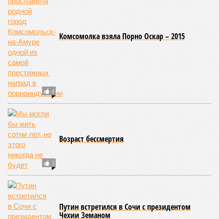
Получи, фашист
В России изменились правила ношения
военной формы