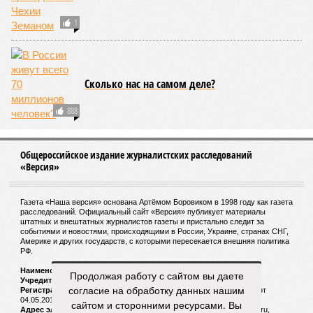
Французский спецназ объявил бессрочную
забастовку
WP: в США из-за проверки DOGE оказались
заморожены выплаты по медгрантам
СЛУЧАЙНЫЕ СТАТЬИ
Необычные корабли. Плавучий маяк «Ирбенский»
Продолжая работу с сайтом вы даете
В 1962 году в Финляндии для СССР были
построены два последних плавмаяка
согласие на обработку данных нашим
сайтом и сторонними ресурсами. Вы