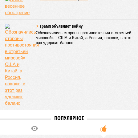
Если да, то на каком основании декларируются конкретные
даты сдачи жилого комплекса (декабрь 2026 – март 2028),
если фаза активных строительных работ, если судить по
отсутствию техники на площадке, ещё не началась? При
этом на бумаге даты ввода ЖК в строй продолжают
фигурировать
в объявлениях о продаже квартир на
профильных порталах.
Для почти четырёх тысяч будущих собственников квартир
время давно измеряется не календарём, а очередными
переносами ожиданий. И пока на профильных порталах
продолжают указывать даты сдачи, главным индикатором
остается сама стройка. Если на ней по-прежнему не видно
признаков масштабных работ, то неизбежно возникает
вопрос: не превращаются ли сроки ввода в декларацию,
которая все больше расходится с реальным положением
дел? Именно на этот вопрос сегодня больше всего ждут
ответа дольщики ЖК «Станция Л».
Николай Ольхин
Опубликовано:
07.08.2026 11:09
Отредактировано:
07.08.2026 11:09