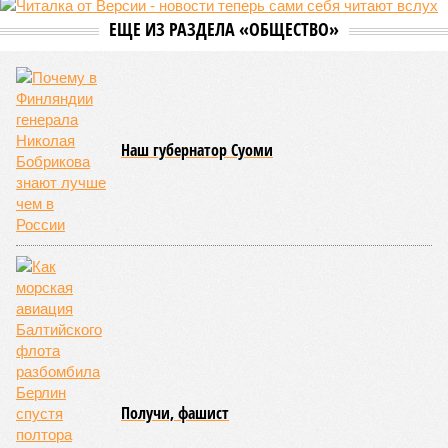
Пока в Ярославском районе СВАО дольщики «Сказочного леса»
уже получают ключи – в мае 2026 года были получены
заключение о соответствии проектной документации и
разрешение на ввод жилищного комплекса в эксплуатацию –
совсем недалеко, в паре станций метро южнее, на Люблинской
улице, картина, можно сказать, прямо противоположная.
Сюжет:
Недвижимость
ЖК «Светлый мир «Станция Л»: та же группа компаний-
банкрот Seven Suns Development, та же
анонсированная
схема достройки через Capital Group осенью 2024 года, но
за прошедшие два года результатов, по словам дольщиков,
практически не видно. По
информации
из профильных
порталов, первую очередь ЖК строители обещают сдать к
декабрю 2026 г., вторую – к марту 2028-го. Но никто при
этом из кураторов стройки не задается вопросом: как эти
сроки должны материализоваться? На строительной
площадке, по свидетельствам дольщиков, регулярно
бывающих у забора, какая-либо техника отсутствует. Ни
бетононасосов, ни работающих кранов, ни признаков