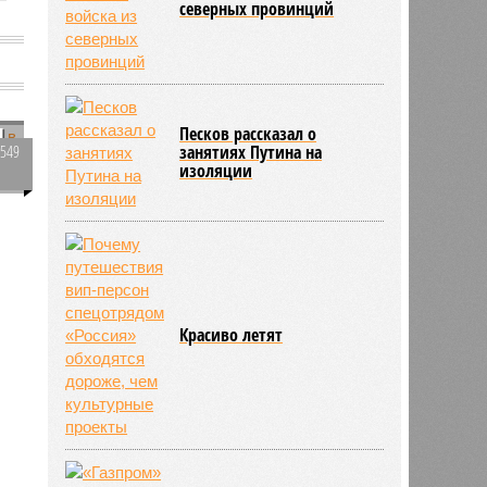
северных провинций
м
Песков рассказал о
2549
занятиях Путина на
изоляции
0
й
Красиво летят