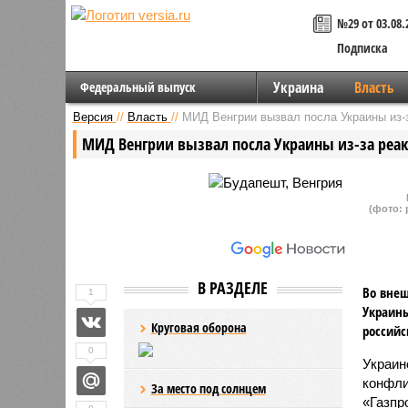
№29 от 03.08.
Подписка
Украина
Власть
Федеральный выпуск
Версия
//
Власть
//
МИД Венгрии вызвал посла Украины из-
МИД Венгрии вызвал посла Украины из-за реак
(фото: 
В РАЗДЕЛЕ
Во внеш
1
Украины
Круговая оборона
российс
0
Украин
конфли
За место под солнцем
«Газпр