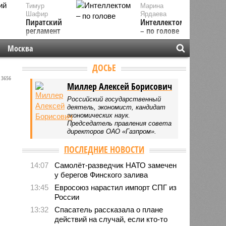
Тимур
Марина
Шафир
Ярдаева
Пиратский
Интеллектом
регламент
– по голове
Москва
ДОСЬЕ
3656
Миллер Алексей Борисович
Российский государственный
деятель, экономист, кандидат
экономических наук.
Председатель правления совета
директоров ОАО «Газпром».
ПОСЛЕДНИЕ НОВОСТИ
14:07
Самолёт-разведчик НАТО замечен
у берегов Финского залива
13:45
Евросоюз нарастил импорт СПГ из
России
13:32
Спасатель рассказала о плане
действий на случай, если кто-то