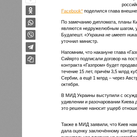
0
россий
Facebook*
поделился глава внешне
По замечанию дипломата, планы К
являются недружелюбным шагом, у
Будапешт.
«Украина не имеет ника
уточнил министр.
Напомним, что накануне глава «Га
Сийярто подписали договор на пост
контракта «Газпром» будет продава
течение 15 лет, причём 3,5 млрд к
Сербии, а ещё 1 млрд – через Авст
октября.
В МИД Украины выступили с осужде
удивлении и разочаровании Киева 
это решение наносит ущерб отноше
Также в МИД заявили, что Киев на
дала оценку заключённому контракт