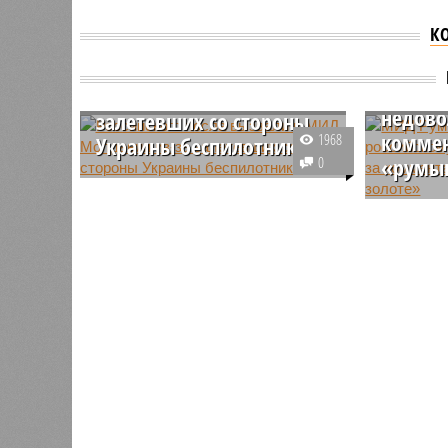
К
Российского посла
МИД Р
вызвали в МИД
россий
Молдавии из-за
недово
залетевших со стороны
коммен
1968
Украины беспилотников
0
«румын
Подобные инциденты
представляют собой серьезную
МИД Рум
угрозу безопасности граждан и
России в
подчеркивают растущие риски
Кузьмина
для региональной стабильности.
"румынск
Жертв нет, однако подобные
выразили
нарушения воздушного
"искажён
пространства Молдавии
рассмотр
неприемлемы, отметило
ведомство.