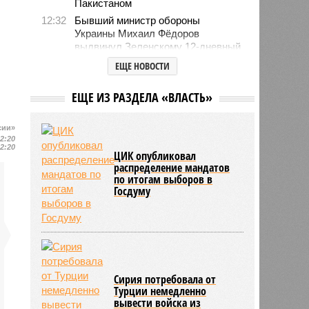
Пакистаном
12:32
Бывший министр обороны
Украины Михаил Фёдоров
выдвинул Зеленскому 12-дневный
ультиматум
ЕЩЕ НОВОСТИ
12:18
Удары США лишь замедлили
ядерную программу Ирана
ЕЩЕ ИЗ РАЗДЕЛА «ВЛАСТЬ»
12:07
Решивший сделать эвтаназию
блогер передумал из-за реакции
сии»
подписчиков
12:20
12:20
11:43
Итальянские аграрии забили
ЦИК опубликовал
тревогу из-за засухи
распределение мандатов
по итогам выборов в
Госдуму
Сирия потребовала от
Турции немедленно
вывести войска из