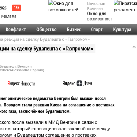
Вячеслав
2026
Калинин
Окно для
Реклама
возможностей
Конфликт
Общество
Бизнес
Спорт
Культура
за реакции на сделку Будапешта с «Газпромом»
ции на сделку Будапешта с «Газпромом»
Будапешт, Венгрия
pxhere/Alessandro Caproni)
неполитическое ведомство Венгрии был вызван посол
. Поводом стала реакция Киева на соглашение о поставках
кого газа, заключённое Будапештом.
ского посла вызвали в МИД Венгрии в связи с
ктом, который спровоцировало заключённое между
омом» и Будапештом соглашение о поставках