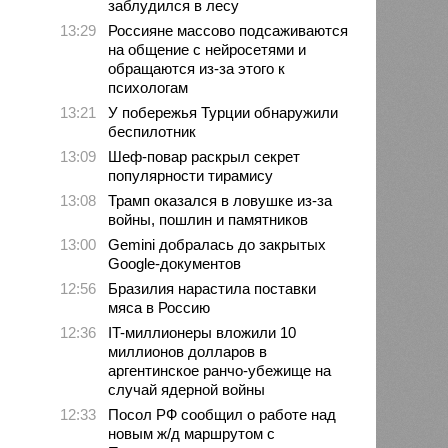
заблудился в лесу
13:29
Россияне массово подсаживаются
на общение с нейросетями и
обращаются из-за этого к
психологам
13:21
У побережья Турции обнаружили
беспилотник
13:09
Шеф-повар раскрыл секрет
популярности тирамису
13:08
Трамп оказался в ловушке из-за
войны, пошлин и памятников
13:00
Gemini добралась до закрытых
Google-документов
12:56
Бразилия нарастила поставки
мяса в Россию
12:36
IT-миллионеры вложили 10
миллионов долларов в
аргентинское ранчо-убежище на
случай ядерной войны
12:33
Посол РФ сообщил о работе над
новым ж/д маршрутом с