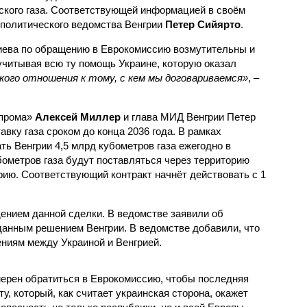
ского газа. Соответствующей информацией в своём
политического ведомства Венгрии
Петер Сийярто
.
иева по обращению в Еврокомиссию возмутительны и
читывая всю ту помощь Украине, которую оказал
кого отношения к тому, с кем мы договариваемся»
, –
зпрома»
Алексей Миллер
и глава МИД Венгрии Петер
авку газа сроком до конца 2036 года. В рамках
ть Венгрии 4,5 млрд кубометров газа ежегодно в
убометров газа будут поставляться через территорию
рию. Соответствующий контракт начнёт действовать с 1
нием данной сделки. В ведомстве заявили об
данным решением Венгрии. В ведомстве добавили, что
ниям между Украиной и Венгрией.
мерен обратиться в Еврокомиссию, чтобы последняя
у, который, как считает украинская сторона, окажет