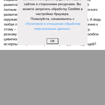
сайтом и сторонними ресурсами. Вы
развитой цивилизации, зачастую с последующим её
можете запретить обработку Cookies в
полным уничтожением. Среди причин такого трагического
настройках браузера.
развития событий учёные называют деградацию
Пожалуйста, ознакомьтесь с
окружающей среды, истощение ресурсов и болезни. А ведь
«Политикой в отношении обработки
любая природная катастрофа непременно ведёт именно к
персональных данных»
этому – экономическому кризису, эпидемиям, голоду,
.
резкому сокращению численности населения. Так погибли
цивилизации шумеров, майя, кхмеров – список не
OK
исчерпывающий. Какая цивилизация будет следующей?
Илья Космач
Газета
«Наша версия» №29 от 03.08.2026
Опубликовано:
05.08.2026 13:00
Отредактировано:
05.08.2026 13:00
Возраст
Инфантино
бессмертия
отступил и объявил
об отказе ФИФА от
продажи доли прав
на чемпионат мира
КОММЕНТАРИИ
1