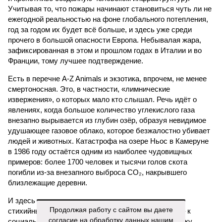
Учитывая то, что пожары начинают становиться чуть ли не
ежегодной реальностью на фоне глобального потепления,
год за годом их будет всё больше, и здесь уже среди
прочего в большой опасности Европа. Небывалая жара,
зафиксированная в этом и прошлом годах в Италии и во
Франции, тому лучшее подтверждение.
Есть в перечне A-Z Animals и экзотика, впрочем, не менее
смертоносная. Это, в частности, «лимнические
извержения», о которых мало кто слышал. Речь идёт о
явлениях, когда большое количество углекислого газа
внезапно вырывается из глубин озёр, образуя невидимое
удушающее газовое облако, которое безжалостно убивает
людей и животных. Катастрофа на озере Ньос в Камеруне
в 1986 году остаётся одним из наиболее чудовищных
примеров: более 1700 человек и тысячи голов скота
погибли из-за внезапного выброса CO₂, накрывшего
близлежащие деревни.
И здесь мы плавно подходим к тому, чем все эти
Продолжая работу с сайтом вы даете
стихийные бедствия могут закончиться. А именно – к
согласие на обработку данных нашим
социальному коллапсу, то есть фактическому упадку