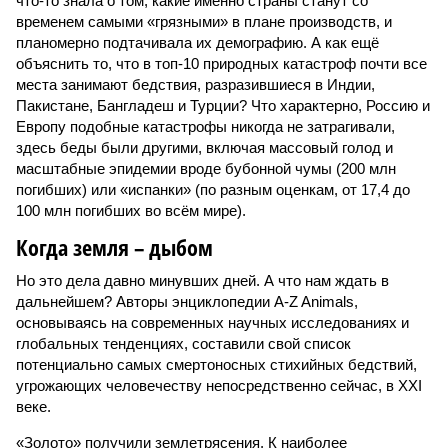
что-то знала о том, какие именно страны станут со
временем самыми «грязными» в плане производств, и
планомерно подтачивала их демографию. А как ещё
объяснить то, что в топ-10 природных катастроф почти все
места занимают бедствия, разразившиеся в Индии,
Пакистане, Бангладеш и Турции? Что характерно, Россию и
Европу подобные катастрофы никогда не затрагивали,
здесь беды были другими, включая массовый голод и
масштабные эпидемии вроде бубонной чумы (200 млн
погибших) или «испанки» (по разным оценкам, от 17,4 до
100 млн погибших во всём мире).
Когда земля – дыбом
Но это дела давно минувших дней. А что нам ждать в
дальнейшем? Авторы энциклопедии A-Z Animals,
основываясь на современных научных исследованиях и
глобальных тенденциях, составили свой список
потенциально самых смертоносных стихийных бедствий,
угрожающих человечеству непосредственно сейчас, в XXI
веке.
«Золото» получили землетрясения. К наиболее