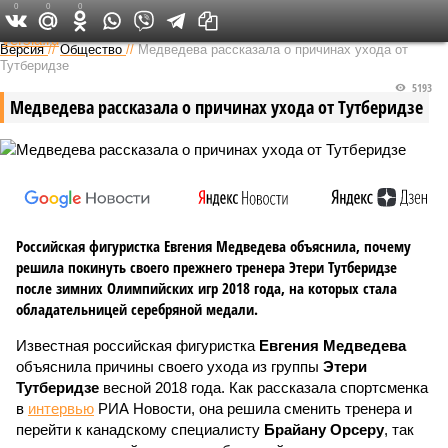
0
0
0
Федеральный выпуск
Версия
//
Общество
//
Медведева рассказала о причинах ухода от
Тутберидзе
5193
Медведева рассказала о причинах ухода от Тутберидзе
Российская фигуристка Евгения Медведева объяснила, почему
решила покинуть своего прежнего тренера Этери Тутберидзе
после зимних Олимпийских игр 2018 года, на которых стала
обладательницей серебряной медали.
Известная российская фигуристка
Евгения Медведева
объяснила причины своего ухода из группы
Этери
Тутберидзе
весной 2018 года. Как рассказала спортсменка
в
интервью
РИА Новости, она решила сменить тренера и
перейти к канадскому специалисту
Брайану Орсеру
, так