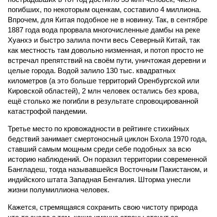
погибших, по некоторым оценкам, составило 4 миллиона.
Впрочем, для Китая подобное не в новинку. Так, в сентябре
1887 года вода прорвала многочисленные дамбы на реке
Хуанхэ и быстро залила почти весь Северный Китай, так
как местность там довольно низменная, и потоп просто не
встречал препятствий на своём пути, уничтожая деревни и
целые города. Водой залило 130 тыс. квадратных
километров (а это больше территорий Оренбургской или
Кировской областей), 2 млн человек остались без крова,
ещё столько же погибли в результате спровоцированной
катастрофой пандемии.
Третье место по кровожадности в рейтинге стихийных
бедствий занимает смертоносный циклон Бхола 1970 года,
ставший самым мощным среди себе подобных за всю
историю наблюдений. Он поразил территории современной
Бангладеш, тогда называвшейся Восточным Пакистаном, и
индийского штата Западная Бенгалия. Шторма унесли
жизни полумиллиона человек.
Кажется, стремящаяся сохранить свою чистоту природа