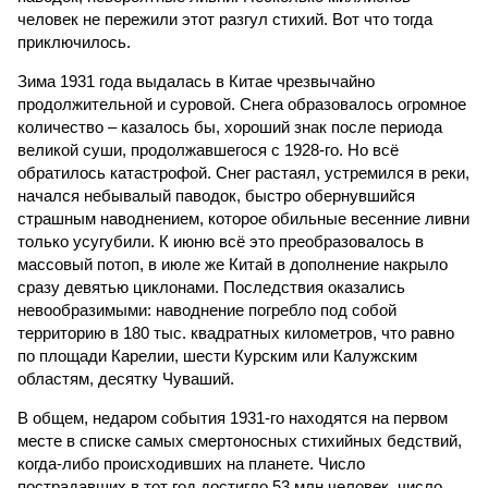
человек не пережили этот разгул стихий. Вот что тогда
приключилось.
Зима 1931 года выдалась в Китае чрезвычайно
продолжительной и суровой. Снега образовалось огромное
количество – казалось бы, хороший знак после периода
великой суши, продолжавшегося с 1928-го. Но всё
обратилось катастрофой. Снег растаял, устремился в реки,
начался небывалый паводок, быстро обернувшийся
страшным наводнением, которое обильные весенние ливни
только усугубили. К июню всё это преобразовалось в
массовый потоп, в июле же Китай в дополнение накрыло
сразу девятью циклонами. Последствия оказались
невообразимыми: наводнение погребло под собой
территорию в 180 тыс. квадратных километров, что равно
по площади Карелии, шести Курским или Калужским
областям, десятку Чуваший.
В общем, недаром события 1931-го находятся на первом
месте в списке самых смертоносных стихийных бедствий,
когда-либо происходивших на планете. Число
пострадавших в тот год достигло 53 млн человек, число