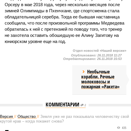
Орсеру в мае 2018 года, через несколько месяцев после
зимней Олимпиады в Пхенчхане, где спортсменка стала
обладательницей серебра. Тогда ее бывшая наставница
сообщила, что после произвольной программы Медведева
обратилась к ней с претензией по поводу того, что тренер
не захотела оставить обошедшую ее Алину Загитову на
юниорском уровне еще на год.
Отдел новостей «Нашей версии»
Опубликовано:
26.11.2018 11:27
Отредактировано:
26.11.2018 15:53
Необычные
корабли. Речные
молоковозы и
пожарная «Ракета»
КОММЕНТАРИИ
0
Версия
//
Общество
//
Земля уже не раз показывала человечеству свой
крутой нрав – когда покажет снова?
435