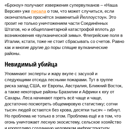
«Бронзу» получают извержения супервулканов – «Наша
Версия» уже
писала
о том, что может случиться, если
окончательно проснётся знаменитый Йеллоустоун. Это
грозит не только уничтожением части Соединённых
Штатов, но и общепланетарной катастрофой вплоть до
возникновения «вулканической зимы». Флегрейские поля в
Италии, кстати, тоже не стоит сбрасывать со счетов. Равно
как и многие другие до поры спящие вулканические
районы.
Невидимый убийца
Упоминают эксперты и жару вкупе с засухой и
следующими отсюда лесными пожарами. Тут в группе
риска запад США, юг Европы, Австралия, Ближний Восток,
а также некоторые районы Бразилии и Африки к югу от
Сахары. Леса начинают гореть всё чаще и чаще,
достаточно посмотреть общемировую статистику; сотни
тысяч людей остаются без крова, десятки тысяч – гибнут.
Но проблема не только в этом. Проблема ещё и в том, что
огонь уничтожает лесную экосистему, сельское хозяйство
и кропотливо созданную человеком инфраструктуру.