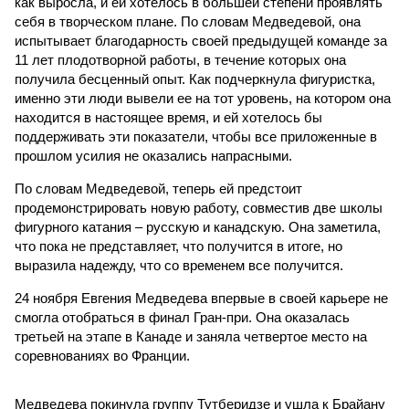
как выросла, и ей хотелось в большей степени проявлять
себя в творческом плане. По словам Медведевой, она
испытывает благодарность своей предыдущей команде за
11 лет плодотворной работы, в течение которых она
получила бесценный опыт. Как подчеркнула фигуристка,
именно эти люди вывели ее на тот уровень, на котором она
находится в настоящее время, и ей хотелось бы
поддерживать эти показатели, чтобы все приложенные в
прошлом усилия не оказались напрасными.
По словам Медведевой, теперь ей предстоит
продемонстрировать новую работу, совместив две школы
фигурного катания – русскую и канадскую. Она заметила,
что пока не представляет, что получится в итоге, но
выразила надежду, что со временем все получится.
24 ноября Евгения Медведева впервые в своей карьере не
смогла отобраться в финал Гран-при. Она оказалась
третьей на этапе в Канаде и заняла четвертое место на
соревнованиях во Франции.
Медведева покинула группу Тутберидзе и ушла к Брайану