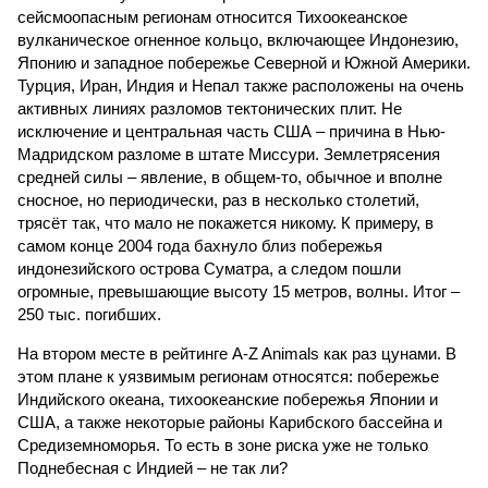
сейсмоопасным регионам относится Тихоокеанское
вулканическое огненное кольцо, включающее Индонезию,
Японию и западное побережье Северной и Южной Америки.
Турция, Иран, Индия и Непал также расположены на очень
активных линиях разломов тектонических плит. Не
исключение и центральная часть США – причина в Нью-
Мадридском разломе в штате Миссури. Землетрясения
средней силы – явление, в общем-то, обычное и вполне
сносное, но периодически, раз в несколько столетий,
трясёт так, что мало не покажется никому. К примеру, в
самом конце 2004 года бахнуло близ побережья
индонезийского острова Суматра, а следом пошли
огромные, превышающие высоту 15 метров, волны. Итог –
250 тыс. погибших.
На втором месте в рейтинге A-Z Animals как раз цунами. В
этом плане к уязвимым регионам относятся: побережье
Индийского океана, тихо­океанские побережья Японии и
США, а также некоторые районы Карибского бассейна и
Средиземноморья. То есть в зоне риска уже не только
Поднебесная с Индией – не так ли?