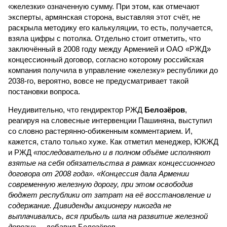
«железки» означенную сумму. При этом, как отмечают
эксперты, армянская сторона, выставляя этот счёт, не
раскрыла методику его калькуляции, то есть, получается,
взяла цифры с потолка. Отдельно стоит отметить, что
заключённый в 2008 году между Арменией и ОАО «РЖД»
концессионный договор, согласно которому российская
компания получила в управление «железку» республики до
2038-го, вероятно, вовсе не предусматривает такой
постановки вопроса.
Неудивительно, что гендиректор РЖД
Белозёров
,
реагируя на словесные интервенции Пашиняна, выступил
со словно растерянно-обиженным комментарием. И,
кажется, стало только хуже. Как отметил менеджер, ЮКЖД
и РЖД
«последовательно и в полном объёме исполняют
взятые на себя обязательства в рамках концессионного
договора от 2008 года». «Концессия дала Армении
современную железную дорогу, при этом освободив
бюджет республики от затрат на её восстановление и
содержание. Дивиденды акционеру никогда не
выплачивались, вся прибыль шла на развитие железной
дороги»
, – добавил Белозёров.