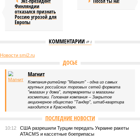
Экс-президент
Посол ты на!
Финляндии
отказался признать
Россию угрозой для
Европы
КОММЕНТАРИИ
0
Новости smi2.ru
Версия
//
Конфликт
//
В нескольких станциях от уже сданного
«Сказочного леса» пайщики ЖК «Станция Л» продолжают ждать от
компании Capital Group начала реальной достройки
556
«Станция ожидания» для дольщиков
В нескольких станциях от уже сданного «Сказочного
леса» пайщики ЖК «Станция Л» продолжают ждать от
компании Capital Group начала реальной достройки