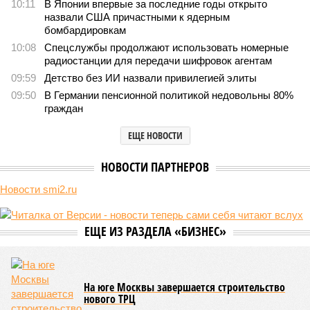
В нескольких станциях от уже сданного «Сказочного леса» пайщики ЖК
«Станция Л» продолжают ждать от компании Capital Group начала
реальной достройки (изображение сгенерировано ИИ)
Пока в Ярославском районе СВАО дольщики «Сказочного леса»
уже получают ключи – в мае 2026 года были получены
заключение о соответствии проектной документации и
разрешение на ввод жилищного комплекса в эксплуатацию –
совсем недалеко, в паре станций метро южнее, на Люблинской
улице, картина, можно сказать, прямо противоположная.
Сюжет:
Недвижимость
ЖК «Светлый мир «Станция Л»: та же группа компаний-
банкрот Seven Suns Development, та же
анонсированная
схема достройки через Capital Group осенью 2024 года, но
за прошедшие два года результатов, по словам дольщиков,
практически не видно. По
информации
из профильных
порталов, первую очередь ЖК строители обещают сдать к
декабрю 2026 г., вторую – к марту 2028-го. Но никто при