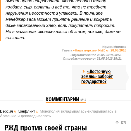
имеет право попробовать любой весовой товар –
колбасу, сыр, салаты и всё то, что не требует
нарушения целостности упаковки. В принципе
менеджер зала может принять решение и вскрыть
даже запакованный хлеб, если покупатель попросит.
Но в магазинах эконом-класса об этом, похоже, даже не
слышали.
Ирина Мнишек
Газета
«Наша версия» №20 от 28.05.2018
Опубликовано:
28.05.2018 08:51
Отредактировано:
31.05.2018 15:21
«Восточную
землю» заберёт
государство?
КОММЕНТАРИИ
0
Версия
//
Конфликт
//
Монополия вкладывалась-вкладывалась в
Армению и довкладывалась
1276
РЖД против своей страны