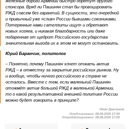
железные дороги Армении быстро обретут другого
спонсора. Вряд ли Пашинян стал бы провоцировать
РЖД совсем без гарантий. В сущности, это очередной
и привычный уже «слив» России бывшими союзниками.
Потерянные нами сателлиты ищут и обретают
новых хозяев, и никакая благодарность или даже
подаренная от щедрот Российского государства
значительная выгода их в этом не могут остановить.
Юрий Баранчик, политолог
– Понятно, почему Пашинян хочет отжать актив
РЖД – в отместку за закрытие российских рынков. Ну
и вообще, чтобы ничего российского в стране не
осталось. Вместе с тем, если маленький Пашинян
отожмёт актив большой РЖД в маленькой Армении,
то о какой результативной внешней политике России
можно будет говорить в принципе?
Иван Дмитриев
Опубликовано:
08.08.2026 17:00
Отредактировано:
08.08.2026 17:00