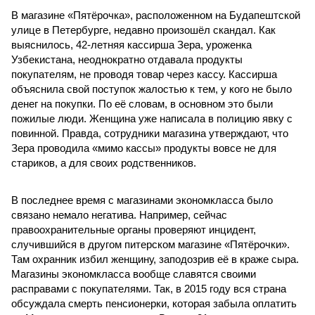
В магазине «Пятёрочка», расположенном на Будапештской
улице в Петербурге, недавно произошёл скандал. Как
выяснилось, 42-летняя кассирша Зера, уроженка
Узбекистана, неоднократно отдавала продукты
покупателям, не проводя товар через кассу. Кассирша
объяснила свой поступок жалостью к тем, у кого не было
денег на покупки. По её словам, в основном это были
пожилые люди. Женщина уже написала в полицию явку с
повинной. Правда, сотрудники магазина утверждают, что
Зера проводила «мимо кассы» продукты вовсе не для
стариков, а для своих родственников.
В последнее время с магазинами экономкласса было
связано немало негатива. Например, сейчас
правоохранительные органы проверяют инцидент,
случившийся в другом питерском магазине «Пятёрочки».
Там охранник избил женщину, заподозрив её в краже сыра.
Магазины экономкласса вообще славятся своими
расправами с покупателями. Так, в 2015 году вся страна
обсуждала смерть пенсионерки, которая забыла оплатить