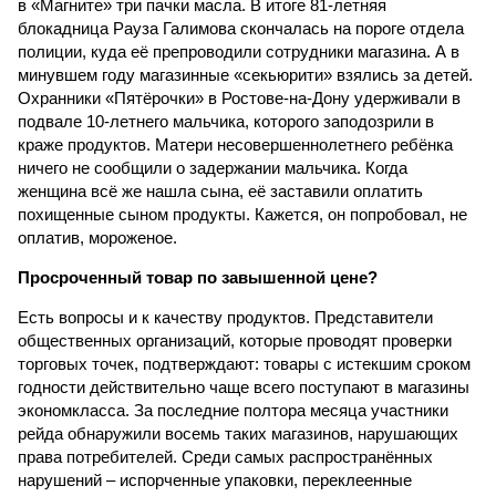
в «Магните» три пачки масла. В итоге 81-летняя
блокадница Рауза Галимова скончалась на пороге отдела
полиции, куда её препроводили сотрудники магазина. А в
минувшем году магазинные «секьюрити» взялись за детей.
Охранники «Пятёрочки» в Ростове-на-Дону удерживали в
подвале 10-летнего мальчика, которого заподозрили в
краже продуктов. Матери несовершеннолетнего ребёнка
ничего не сообщили о задержании мальчика. Когда
женщина всё же нашла сына, её заставили оплатить
похищенные сыном продукты. Кажется, он попробовал, не
оплатив, мороженое.
Просроченный товар по завышенной цене?
Есть вопросы и к качеству продуктов. Представители
общественных организаций, которые проводят проверки
торговых точек, подтверждают: товары с истекшим сроком
годности действительно чаще всего поступают в магазины
экономкласса. За последние полтора месяца участники
рейда обнаружили восемь таких магазинов, нарушающих
права потребителей. Среди самых распространённых
нарушений – испорченные упаковки, переклеенные