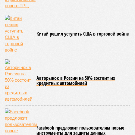
этом из кураторов стройки не задается вопросом: как эти
сроки должны материализоваться? На строительной
площадке, по свидетельствам дольщиков, регулярно
бывающих у забора, какая-либо техника отсутствует. Ни
бетононасосов, ни работающих кранов, ни признаков
мобилизации подрядчиков. При том, что до «декабря 2026»
осталось менее полугода.
Если в «Сказочном лесу» техзаказчик публично
отчитывался о поэтапной готовности – 90%, затем 97%, с
конкретными инженерными работами (усиление
монолитных конструкций, устранение проектных ошибок) –
то по «Станции Л» подобной публичной отчётности
дольщики не видят. Ни Capital Group, ни кураторы
строительства не подтверждают ни соблюдения графика
строительства, ни объёма фактически выполненных работ.
Напрашивается закономерный вопрос: если
декларируемая «Capital Group модель (достраивать
проблемные объекты SSD») сработала на
Лосиноостровской, почему она не масштабируется на